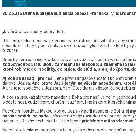
Kázne
20.2.2016 Druhá jubilejná audiencia pápeža Františka: Milosrdens
„Drahí bratia a sestry, dobrý deň!
Jubileum milosrdenstva je jednou naozajstnou príležitosťou, aby sme 
spôsobom, ktorý by bol v súlade s vierou, so štýlom života, ktorý by 
blízkosti.
Dnes by som sa chcel krátko pristaviť a uvažovať spolu s vami na tém
zodpovednosť, istú úlohu zameranú na niekoho; a znamená to tiež št
ktoré robíme: do modlitby, do práce, do štúdia, ale aj do športu, 
Aj Boh sa nasadil pre nás
. Jeho prvou angažovanosťou bolo stvorenie s
daroval Ježiša. Áno, práve
Ježiš je tým najväčším nasadením, ktoré 
A pre toto, spoločne s Ježišom, nám Otec daruje všetko, čo potrebuje
A ako sa preukázalo toto nasadenie Boha pre nás? Je veľmi jednoduché 
o dôstojnosť, cudzincom, chorým, väzňom, hriešnikom, ktorých prijím
Počnúc milosrdnou láskou, ktorou Ježiš vyjadril nasadenie Boha, aj
my
najviac smädu po nádej
i. Myslím na naše nasadenie sa pre opustených
uznanie… Do všetkých týchto skutočností
prinášame milosrdenstvo 
Nech toto Jubileum pomôže našej mysli a nášmu srdcu pocítiť na dot