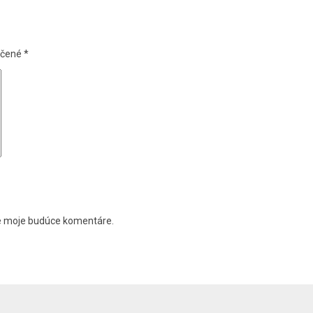
ačené
*
re moje budúce komentáre.