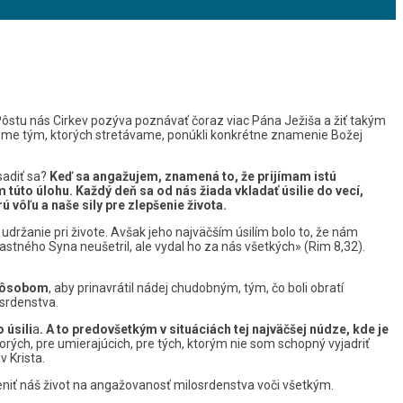
Pôstu nás Cirkev pozýva poznávať čoraz viac Pána Ježiša a žiť takým
by sme tým, ktorých stretávame, ponúkli konkrétne znamenie Božej
sadiť sa?
Keď sa angažujem, znamená to, že prijímam istú
 túto úlohu. Každý deň sa od nás žiada vkladať úsilie do vecí,
 vôľu a naše sily pre zlepšenie života.
 udržanie pri živote. Avšak jeho najväčším úsilím bolo to, že nám
lastného Syna neušetril, ale vydal ho za nás všetkých» (Rim 8,32).
spôsobom
, aby prinavrátil nádej chudobným, tým, čo boli obratí
osrdenstva.
úsili
a
. A to predovšetkým v situáciách tej najväčšej núdze, kde je
horých, pre umierajúcich, pre tých, ktorým nie som schopný vyjadriť
v Krista.
niť náš život na angažovanosť milosrdenstva voči všetkým.