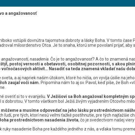
tvo a angažovanosť
hlboko vstúpili dovnútra tajomstva dobroty a lásky Boha. V tomto čase 
vyjadroval milosrdenstvo Otca. Je to snaha, ktorú sme povolaní prijať, a
u
angažovanosti, nasadenia
. Čo je to angažovanosť? A čo to znamená na
ýl, postoj vernosti a obetavosti, osobitnej pozornosti, s akou plním
do voľnočasových aktivít… Nasadiť sa teda znamená vkladať našu dobrú
veta, a aj napriek našim útokom, ktoré ho ničia, on vyvíja úsilie na jeho
Boh zaujal voči nám.
Pripomína nám to aj sv. Pavol, keď píše, že Boh «v
me.
overiť si to v evanjeliu.
V Ježišovi sa Boh angažoval kompletným 
al s dobrotou. V tomto všetkom bol Ježiš živým vyjadrením Otcovho mil
 môžeme a musíme odpovedať na jeho lásku prostredníctvom nášho 
 ľudí, pre tých, ktorí nesú veľmi ťažké postihnutie, pre tých najťažšie c
Boha prostredníctvom nasadenia života
, čo je svedectvom našej viery 
yk ruky nasadenie Boha pre každého jedného z nás, a vďaka tomu preme