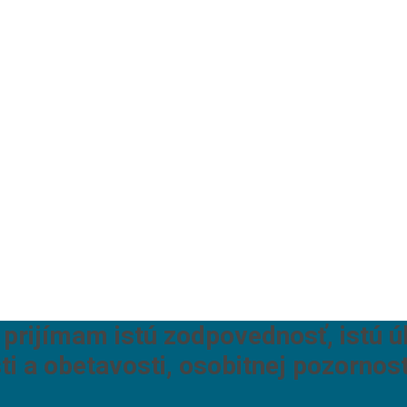
prijímam istú zodpovednosť, istú ú
ti a obetavosti, osobitnej pozornost