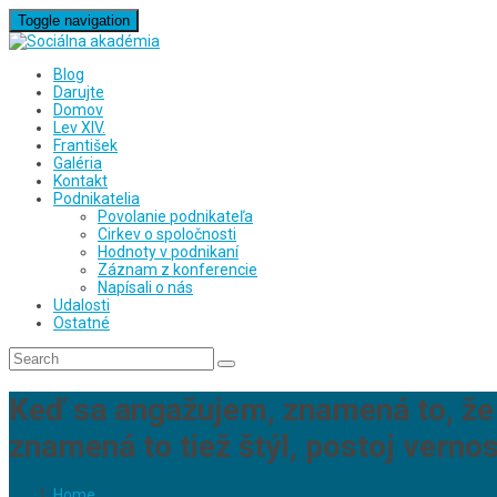
Toggle navigation
Blog
Darujte
Domov
Lev XIV.
František
Galéria
Kontakt
Podnikatelia
Povolanie podnikateľa
Cirkev o spoločnosti
Hodnoty v podnikaní
Záznam z konferencie
Napísali o nás
Udalosti
Ostatné
Keď sa angažujem, znamená to, že 
znamená to tiež štýl, postoj vernos
Home