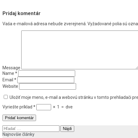
Pridaj komentár
Vaša e-mailová adresa nebude zverejnená.
Vyžadované polia sú ozn
Message
Name
*
Email
*
Website
Uložiť moje meno, e-mail a webovú stránku v tomto prehliadači p
Vyriešte príklad
*
×
1
=
dve
Hľadať:
Najnovšie články