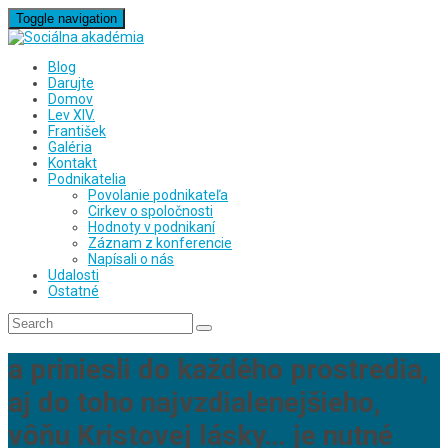
Toggle navigation
Blog
Darujte
Domov
Lev XIV.
František
Galéria
Kontakt
Podnikatelia
Povolanie podnikateľa
Cirkev o spoločnosti
Hodnoty v podnikaní
Záznam z konferencie
Napísali o nás
Udalosti
Ostatné
a priniesli do každého prostredia,
aj do toho najvzdialenejšieho,
vôňu Kristovej lásky… je nutné