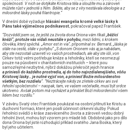
společností. V nich se dotýkáte Kristova těla a sloužíte mu a zároveň
můžete růst v jednotě s Ním. Bděte, aby se z víry nestávala ideologie a z
milosrdné lásky pouhá filantropie.“
V dnešní době vyžaduje
hlásání evangelia kromě velké lásky k
Pánu také výjimečnou podnikavost
, pokračoval papež František.
“Dozvěděl jsem se, že ještě za života dona Oriona vám říkali „
běžící
kněží“, protože vás vídali neustále v pohybu,
mezi lidmi, s krokem
člověka, který spěchá. „Amor est in via“, připomínal sv. Bernard, „láska je
stále na cestě, stále v pohybu“.
„S donom Orionem vás aj ja nabádam,
aby ste nezostali uzavretí vo vašich prostrediach, ale aby ste išli ,von
Církev totiž velmi potřebuje kněze a řeholníky, kteří se neomezují
pouze na působení v charitativních institucích – které jsou
samozřejmě nezbytné, nýbrž dokážou překročit jejich hranice
a priniesli do každého prostredia, aj do toho najvzdialenejšieho, vôňu
Kristovej lásky… je nutné vyjsť von, a priniesť Božie milosrdenstvo
všetkým, bez rozdielu
“.
“Neztrácejte nikdy ze zřetele církev ani své
řeholní společenství – naopak, tam, ve vašem večeřadle, musí být srdce
ukotveno. Avšak potom má vycházet a přinášet Boží milosrdenství všem
lidem bez rozdílu.“
V závěru Svatý otec František poukázal na osobní přilnutí ke Kristu a
duchovní formaci, které jen posílí účinnost církevní služby. Pokud
řeholníci svědčí o kráse zasvěceného života a zároveň vedou dobrý
řeholní život, mohou být vzorem pro mladé lidi. Obdobně jako pro dílo
dona Oriona byl jistě rozhodující příklad svatého Jana Boska, který
byl jeho učitelem.