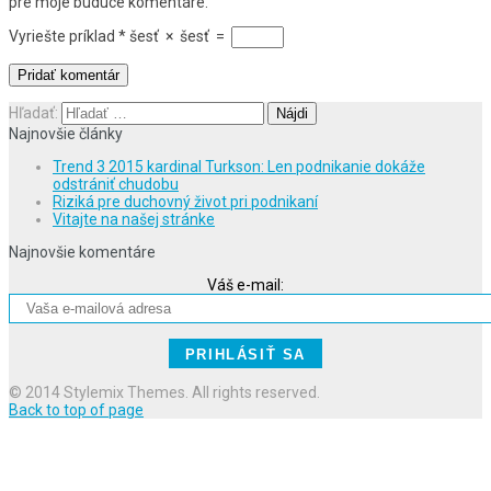
pre moje budúce komentáre.
Vyriešte príklad
*
šesť
×
šesť
=
Hľadať:
Najnovšie články
Trend 3 2015 kardinal Turkson: Len podnikanie dokáže
odstrániť chudobu
Riziká pre duchovný život pri podnikaní
Vitajte na našej stránke
Najnovšie komentáre
Váš e-mail:
© 2014 Stylemix Themes. All rights reserved.
Back to top of page