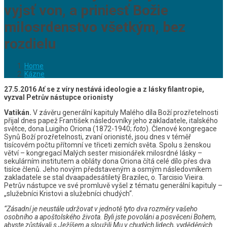
vyjsť von, a priniesť Božie
milosrdenstvo všetkým, bez
rozdielu
Home
Kázne
27.5.2016 Ať se z víry nestává ideologie a z lásky filantropie,
vyzval Petrův nástupce orionisty
Vatikán.
V závěru generální kapituly Malého díla Boží prozřetelnosti
přijal dnes papež František následovníky jeho zakladatele, italského
světce, dona Luigiho Oriona (1872-1940;
foto
). Členové kongregace
Synů Boží prozřetelnosti, zvaní orionisté, jsou dnes v téměř
tisícovém počtu přítomní ve třiceti zemích světa. Spolu s ženskou
větví – kongregací Malých sester misionářek milosrdné lásky –
sekulárním institutem a obláty dona Oriona čítá celé dílo přes dva
tisíce členů. Jeho novým představeným a osmým následovníkem
zakladatele se stal dvaapadesátiletý Brazilec, o. Tarcisio Vieira.
Petrův nástupce ve své promluvě vyšel z tématu generální kapituly –
„služebníci Kristovi a služebníci chudých“.
“Zásadní je neustále udržovat v jednotě tyto dva rozměry vašeho
osobního a apoštolského života. Byli jste povoláni a posvěceni Bohem,
abyste zůstávali s Ježíšem a sloužili Mu v chudých lidech, vyděděných