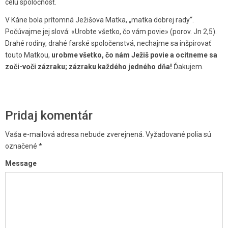
celú spoločnosť.
V Káne bola prítomná Ježišova Matka, „matka dobrej rady“.
Počúvajme jej slová: «Urobte všetko, čo vám povie» (porov. Jn 2,5).
Drahé rodiny, drahé farské spoločenstvá, nechajme sa inšpirovať
touto Matkou,
urobme všetko, čo nám Ježiš povie a ocitneme sa
zoči-voči zázraku; zázraku každého jedného dňa!
Ďakujem.
Pridaj komentár
Vaša e-mailová adresa nebude zverejnená.
Vyžadované polia sú
označené
*
Message