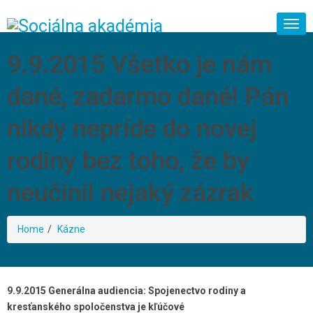
Togg
navi
9.9.2015 Všetko je nám
dané, zadarmo dané! Pán
nikdy nepríde do novej
rodiny bez toho, že by
neučinil nejaký zázrak
Home
Kázne
9.9.2015 Generálna audiencia: Spojenectvo rodiny a
kresťanského spoločenstva je kľúčové