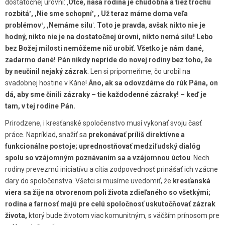
dostatočnej úrovni: ‚
Otče, naša rodina je chudobná a tiež trochu
rozbitá‛, ‚Nie sme schopní‛, ‚ Už teraz máme doma veľa
problémov‛,
‚Nemáme silu
‛.
Toto je pravda, avšak nikto nie je
hodný, nikto nie je na dostatočnej úrovni, nikto nemá silu! Lebo
bez Božej milosti nemôžeme nič urobiť. Všetko je nám dané,
zadarmo dané! Pán nikdy nepríde do novej rodiny bez toho, že
by neučinil nejaký zázrak
. Len si pripomeňme, čo urobil na
svadobnej hostine v Káne!
Áno, ak sa odovzdáme do rúk Pána, on
dá, aby sme činili zázraky – tie každodenné zázraky! – keď je
tam, v tej rodine Pán.
Prirodzene, i kresťanské spoločenstvo musí vykonať svoju časť
práce. Napríklad, snažiť sa
prekonávať príliš direktívne a
funkcionálne postoje; uprednostňovať medziľudský dialóg
spolu so vzájomným poznávaním sa a vzájomnou úctou
. Nech
rodiny prevezmú iniciatívu a cítia zodpovednosť prinášať ich vzácne
dary do spoločenstva. Všetci si musíme uvedomiť, že
kresťanská
viera sa žije na otvorenom poli života zdieľaného so všetkými;
rodina a farnosť majú pre celú spoločnosť uskutočňovať zázrak
života,
ktorý bude životom viac komunitným, s väčším prínosom pre