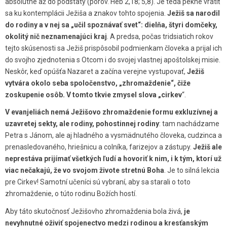
absolútne až do podstaty (porov. Heb 2,18; 5,8). Je teda pekné vrátiť
sa ku kontemplácii Ježiša a znakov tohto spojenia.
Ježiš sa narodil
do rodiny a v nej sa „učil spoznávať svet“: dielňa, štyri domčeky,
okolitý nič neznamenajúci kraj
. A predsa, počas tridsiatich rokov
tejto skúsenosti sa Ježiš prispôsobil podmienkam človeka a prijal ich
do svojho zjednotenia s Otcom i do svojej vlastnej apoštolskej misie.
Neskôr, keď opúšťa Nazaret a začína verejne vystupovať,
Ježiš
vytvára okolo seba spoločenstvo, „zhromaždenie“, čiže
zoskupenie osôb. V tomto tkvie zmysel slova „cirkev
“.
V evanjeliách nemá Ježišovo zhromaždenie formu exkluzívnej a
uzavretej sekty, ale rodiny, pohostinnej rodiny
: tam nachádzame
Petra s Jánom, ale aj hladného a vysmädnutého človeka, cudzinca a
prenasledovaného, hriešnicu a colníka, farizejov a zástupy.
Ježiš ale
neprestáva prijímať všetkých ľudí a hovoriť k nim, i k tým, ktorí už
viac nečakajú, že vo svojom živote stretnú Boha
. Je to silná lekcia
pre Cirkev! Samotní učeníci sú vybraní, aby sa starali o toto
zhromaždenie, o túto rodinu Božích hostí.
Aby táto skutočnosť Ježišovho zhromaždenia bola živá,
je
nevyhnutné oživiť spojenectvo medzi rodinou a kresťanským