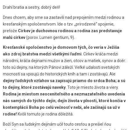
Drahí bratia a sestry, dobrý deň!
Dnes chcem, aby sme sa zastavili nad prepojením medzi rodinou a
kresťanským spoločenstvom. Ide o tzv. „prirodzené“ spojenie,
pretože
Cirkev je duchovnou rodinou a rodina zas predstavuje
malú cirkev
(porov. Lumen gentium, 9).
Kresťanské spoločenstvo je domovom tých, čo veria v Ježiša
ako zdroj bratstva medzi všetkými ľuďmi
. Cirkev kráča medzi
národmi, kráča dejinami mužov a žien, otcov a matiek, synov a dcér:
toto sú dejiny, na ktorých Pánovi záleží. Veľké udalosti svetských
mocností sa vpisujú do historických kníh a tam i zostávajú. Ale
dejiny ľudských vzťahov sa zapisujú priamo do srdca Boha; a sú
to dejiny, ktoré zostávajú naveky
. Toto je miesto života a viery.
Rodina je miestom neoceniteľného a nezmazateľného uvedenia
nás samých do týchto dejín; dejín života v plnosti, ktoré končia v
kontemplácii Boha po celú večnosť v nebi, ale začínajú sa už v
rodine!
Kvôli tomuto je rodina dôležitá.
Boží Syn sa ľudským dejinám učil touto cestou a prešiel ňou