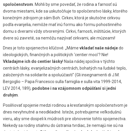
spoločenstvom
. Mohli by sme povedať, že rodina a farnosť sú
dvoma miestami, kde sa uskutočňuje to spoločenstvo lásky, ktorého
konečným zdrojom je sám Boh. Cirkev, ktorá je skutočne cirkvou
podľa evanjelia, nemôže mať inú formu ako formu pohostinného
domu s dverami vždy otvorenými. Cirkvi, farnosti, inštitúcie, ktorých
dvere sú zavreté, sa nemôžu nazývať cirkvami, ale múzeami!
Dnes je toto spojenectvo kľúčové. „Máme
vkladať naše nádeje
do
ideologických, finančných a politických ‘centier moci’? Nie!
Vkladajme ich do centier lásky
! Naša nádej spočíva v týchto
centrách lásky, evanjelizačných centrách, bohatých na ľudské teplo,
založených na solidarite a spoluúčasti” (Gli insegnamenti di J.M.
Bergoglio – Papa Francesco sulla famiglia e sulla vita 1999-2014,
LEV 2014, 189),
podobne i na vzájomnom odpúšťaní si jedni
druhým
.
Posilňovať spojenie medzi rodinou a kresťanským spoločenstvom je
dnes nevyhnutné a neodkladné. Isteže, potrebujeme veľkodušnú
vieru, aby sme dospeli k múdrosti pre obnovenie tohto spojenectva.
Niekedy sa rodiny stiahnu do ústrania tvrdiac, že nemajú nie sú na