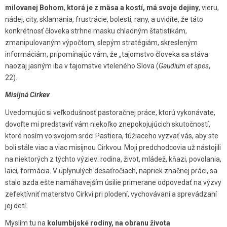
milovanej Bohom
,
ktorá je z mäsa a kostí, má svoje dejiny
, vieru,
nádej, city, sklamania, frustrácie, bolesti, rany, a uvidíte, že táto
konkrétnosť človeka strhne masku chladným štatistikám,
zmanipulovaným výpočtom, slepým stratégiám, skresleným
informáciám, pripomínajúc vám, že „tajomstvo človeka sa stáva
naozaj jasným iba v tajomstve vteleného Slova (
Gaudium et spes
,
22).
Misijná Cirkev
Uvedomujúc si veľkodušnosť pastoračnej práce, ktorú vykonávate,
dovoľte mi predstaviť vám niekoľko znepokojujúcich skutočností,
ktoré nosím vo svojom srdci Pastiera, túžiaceho vyzvať vás, aby ste
boli stále viac a viac misijnou Cirkvou. Moji predchodcovia už nástojili
na niektorých z týchto výziev: rodina, život, mládež, kňazi, povolania,
laici, formácia. V uplynulých desaťročiach, napriek značnej práci, sa
stalo azda ešte namáhavejším úsilie primerane odpovedať na výzvy
zefektívniť materstvo Cirkvi pri plodení, vychovávaní a sprevádzaní
jej detí.
Myslím tu na
kolumbijské rodiny, na obranu života