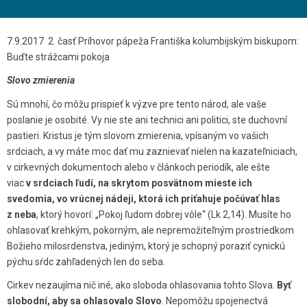
7.9.2017 2. časť Príhovor pápeža Františka kolumbijským biskupom:
Buďte strážcami pokoja
Slovo zmierenia
Sú mnohí, čo môžu prispieť k výzve pre tento národ, ale vaše
poslanie je osobité. Vy nie ste ani technici ani politici, ste duchovní
pastieri. Kristus je tým slovom zmierenia, vpísaným vo vašich
srdciach, a vy máte moc dať mu zaznievať nielen na kazateľniciach,
v cirkevných dokumentoch alebo v článkoch periodík, ale ešte
viac
v srdciach ľudí, na skrytom posvätnom mieste ich
svedomia, vo vrúcnej nádeji,
ktorá ich priťahuje počúvať hlas
z neba
, ktorý hovorí: „Pokoj ľudom dobrej vôle“ (Lk 2,14). Musíte ho
ohlasovať krehkým, pokorným, ale nepremožiteľným prostriedkom
Božieho milosrdenstva, jediným, ktorý je schopný poraziť cynickú
pýchu sŕdc zahľadených len do seba.
Cirkev nezaujíma nič iné, ako sloboda ohlasovania tohto Slova.
Byť
slobodní, aby sa ohlasovalo Slovo
. Nepomôžu spojenectvá