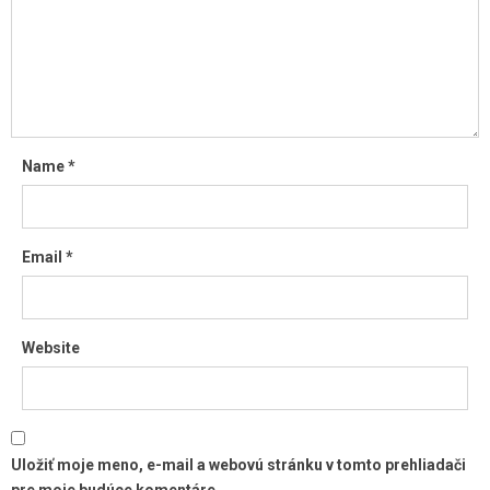
Name
*
Email
*
Website
Uložiť moje meno, e-mail a webovú stránku v tomto prehliadači
pre moje budúce komentáre.