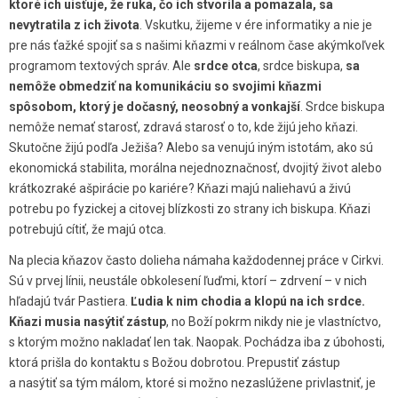
ktoré ich uisťuje, že ruka, čo ich stvorila a pomazala, sa
nevytratila z ich života
. Vskutku, žijeme v ére informatiky a nie je
pre nás ťažké spojiť sa s našimi kňazmi v reálnom čase akýmkoľvek
programom textových správ. Ale
srdce otca
, srdce biskupa,
sa
nemôže obmedziť na komunikáciu so svojimi kňazmi
spôsobom, ktorý je dočasný, neosobný a vonkajší
. Srdce biskupa
nemôže nemať starosť, zdravá starosť o to, kde žijú jeho kňazi.
Skutočne žijú podľa Ježiša? Alebo sa venujú iným istotám, ako sú
ekonomická stabilita, morálna nejednoznačnosť, dvojitý život alebo
krátkozraké ašpirácie po kariére? Kňazi majú naliehavú a živú
potrebu po fyzickej a citovej blízkosti zo strany ich biskupa. Kňazi
potrebujú cítiť, že majú otca.
Na plecia kňazov často dolieha námaha každodennej práce v Cirkvi.
Sú v prvej línii, neustále obkolesení ľuďmi, ktorí – zdrvení – v nich
hľadajú tvár Pastiera.
Ľudia k nim chodia a klopú na ich srdce.
Kňazi musia nasýtiť zástup
, no Boží pokrm nikdy nie je vlastníctvo,
s ktorým možno nakladať len tak. Naopak. Pochádza iba z úbohosti,
ktorá prišla do kontaktu s Božou dobrotou. Prepustiť zástup
a nasýtiť sa tým málom, ktoré si možno nezaslúžene privlastniť, je