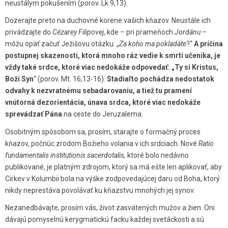
neustálym pokušením (porov. Lk 9,13).
Dozerajte preto na duchovné korene vašich kňazov. Neustále ich
privádzajte do
Cézarey Filipovej
, kde – pri prameňoch
Jordánu
–
môžu opäť začuť Ježišovu otázku: „
Za koho ma pokladáte
?“
A príčina
postupnej skazenosti, ktorá mnoho ráz vedie k smrti učeníka, je
vždy také srdce, ktoré viac nedokáže odpovedať: „Ty si Kristus,
Boží Syn
“ (porov. Mt. 16,13-16).
Stadiaľto pochádza nedostatok
odvahy k nezvratnému sebadarovaniu, a tiež tu pramení
vnútorná dezorientácia, únava srdca, ktoré viac nedokáže
sprevádzať Pána
na ceste do Jeruzalema.
Osobitným spôsobom sa, prosím, starajte o formačný proces
kňazov, počnúc zrodom Božieho volania v ich srdciach. Nové
Ratio
fundamentalis institutionis sacerdotalis,
ktoré bolo nedávno
publikované, je platným zdrojom, ktorý sa má ešte len aplikovať, aby
Cirkev v Kolumbii bola na výške zodpovedajúcej daru od Boha, ktorý
nikdy neprestáva povolávať ku kňazstvu mnohých jej synov.
Nezanedbávajte, prosím vás, život zasvätených mužov a žien. Oni
dávajú pomyselnú kerygmatickú facku každej svetáckosti a sú