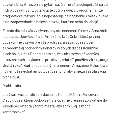
obyvateľstva Amazónie a pýtam sa, či sme ešte schopní učiť sa od
nich o posvätnosti života, o úcte voči prírode, o uvedomení si, že
pragmatické rozmýšľanie nepostačuje na naplnenie života človeka
a na zodpovedanie hlbokých otázok, ktoré na neho doliehajú.
Z tohto dôvodu vás vyzývam, aby ste nenechali Cirkev v Amazónii
napospas. Upevňovať tvár Amazónie kvôli Cirkvi, ktorá je v nej
pútnikom, je výzvou pre všetkých vás, a závisí od rastúcej
a uvedomelej podpory misionárov všetkých diecéz Kolumbie
a celého jej kléru. Dopočul som sa, že v niektorých pôvodných
amazónskych jazykoch sa pre slovo „
priateľ“ používa výraz „moja
druhá ruka“
. Buďte teda druhým ramenom Amazónie. Kolumbia si
ho nemôže nechať amputovať bez toho, aby si nezmrzačila svoju
tvár a dušu.
Drahí bratia,
pozývam vás obrátiť sa v duchu na Pannu Máriu ružencovú z
Chiquinquirá, ktorej podobizeň ste opatrne preniesli zo svätyne do
veľkolepej katedrály tohto mesta, aby som ju aj ja mohol
kontemplovať.