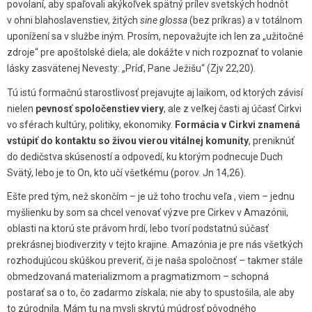
povolaní, aby spaľovali akýkoľvek spätný prílev svetských hodnôt
v ohni blahoslavenstiev, žitých
sine glossa
(bez príkras) a v totálnom
uponížení sa v službe iným. Prosím, nepovažujte ich len za „užitočné
zdroje“ pre apoštolské diela; ale dokážte v nich rozpoznať to volanie
lásky zasvätenej Nevesty: „Príď, Pane Ježišu“ (Zjv 22,20).
Tú istú formačnú starostlivosť prejavujte aj laikom, od ktorých závisí
nielen
pevnosť spoločenstiev viery
, ale z veľkej časti aj účasť Cirkvi
vo sférach kultúry, politiky, ekonomiky.
Formácia v Cirkvi znamená
vstúpiť do kontaktu so živou vierou vitálnej komunity
, preniknúť
do dedičstva skúseností a odpovedí, ku ktorým podnecuje Duch
Svätý, lebo je to On, kto učí všetkému (porov. Jn 14,26).
Ešte pred tým, než skončím – je už toho trochu veľa , viem – jednu
myšlienku by som sa chcel venovať výzve pre Cirkev v Amazónii,
oblasti na ktorú ste právom hrdí, lebo tvorí podstatnú súčasť
prekrásnej biodiverzity v tejto krajine. Amazónia je pre nás všetkých
rozhodujúcou skúškou preveriť, či je naša spoločnosť – takmer stále
obmedzovaná materializmom a pragmatizmom – schopná
postarať sa o to, čo zadarmo získala; nie aby to spustošila, ale aby
to zúrodnila. Mám tu na mysli skrytú múdrosť pôvodného