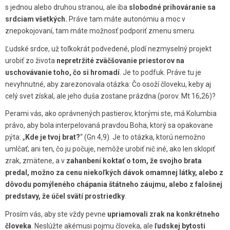
s jednou alebo druhou stranou, ale iba
slobodné prihováranie sa
srdciam všetkých.
Práve tam máte autonómiu a moc v
znepokojovaní, tam máte možnosť podporiť zmenu smeru.
Ľudské srdce, už toľkokrát podvedené, plodí nezmyselný projekt
urobiť zo života
nepretržité zväčšovanie priestorov na
uschovávanie toho, čo si hromadí
. Je to podfuk. Práve tu je
nevyhnutné, aby zarezonovala otázka: Čo osoží človeku, keby aj
celý svet získal, ale jeho duša zostane prázdna (porov. Mt 16,26)?
Perami vás, ako oprávnených pastierov, ktorými ste, má Kolumbia
právo, aby bola interpelovaná pravdou Boha, ktorý sa opakovane
pýta: „
Kde je tvoj brat?
“ (Gn 4,9). Je to otázka, ktorú nemožno
umlčať; ani ten, čo ju počuje, nemôže urobiť nič iné, ako len sklopiť
zrak, zmätene, a v
zahanbení koktať o tom, že svojho brata
predal, možno za cenu niekoľkých dávok omamnej látky, alebo z
dôvodu pomýleného chápania štátneho záujmu, alebo z falošnej
predstavy, že účel svätí prostriedky
.
Prosím vás, aby ste vždy pevne
upriamovali zrak na konkrétneho
človeka
. Neslúžte akémusi pojmu človeka, ale
ľudskej bytosti