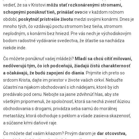
vedieť, že sa v Kristovi
môžu stať rozkonárenými stromami,
schopnými ponúknuť tieň, prinášať ovo
cie v každom ročnom
období,
poskytnúť prístrešie životu
medzi svojimi konármi. Dnes je
mnoho tých, čo vzdávajú poctu stromom bez tieňa, stromom
neplodným, s konármi bez hniezd. Pre vás nech je východiskovým
bodom radostné vydávanie svedectva, že šťastie sa nachádza
niekde inde.
Čo môžete ponúknuť vašej mládeži?
Mladí sa chcú cítiť milovaní,
nedôverujú tým, čo ich podceňujú, žiadajú čistú charakternosť
a očakávajú, že budú zapojení do diania
. Prijmite ich preto so
srdcom Krista, dajte im priestor v živote vašich cirkví. Nebuďte
účastní na nijakom obchodovaní s ich nádejami, ktoré by ich
predávalo pod cenu. Nebojte sa jasne zdvihnúť hlas, aby ste
všetkým pripomenuli, že spoločnosť, ktorá sa nechá zviesť ilúziou
obchodovania s drogami, privádza seba samú do morálnej
metastázy, ktorá obchoduje s peklom a všade zasieva skazenosť,
a súčasne kŕmi daňové raje.
Čo môžete dať vašim kňazom? Prvým darom je
dar
otcovstva,