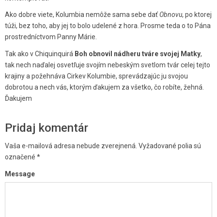
Ako dobre viete, Kolumbia nemôže sama sebe dať
Obnovu
, po ktorej
túži, bez toho, aby jej to bolo udelené z hora. Prosme teda o to Pána
prostredníctvom Panny Márie.
Tak ako v Chiquinquirá
Boh obnovil nádheru tváre svojej Matky
,
tak nech naďalej osvetľuje svojím nebeským svetlom tvár celej tejto
krajiny a požehnáva Cirkev Kolumbie, sprevádzajúc ju svojou
dobrotou a nech vás, ktorým ďakujem za všetko, čo robíte, žehná.
Ďakujem
Pridaj komentár
Vaša e-mailová adresa nebude zverejnená.
Vyžadované polia sú
označené
*
Message