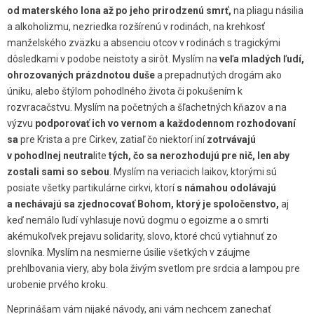
od materského lona až po jeho prirodzenú smrť,
na pliagu násilia
a alkoholizmu, nezriedka rozšírenú v rodinách, na krehkosť
manželského zväzku a absenciu otcov v rodinách s tragickými
dôsledkami v podobe neistoty a sirôt. Myslím na
veľa mladých ľudí,
ohrozovaných prázdnotou duše
a prepadnutých drogám ako
úniku, alebo štýlom pohodlného života či pokušením k
rozvracačstvu. Myslím na početných a šľachetných kňazov a na
výzvu
podporovať ich vo vernom a každodennom rozhodovaní
sa
pre Krista a pre Cirkev, zatiaľ čo niektorí iní
zotrvávajú
v pohodlnej neutra
lite
tých, čo sa nerozhodujú pre nič, len aby
zostali sami so sebou
. Myslím na veriacich laikov, ktorými sú
posiate všetky partikulárne cirkvi, ktorí
s námahou odolávajú
a nechávajú sa zjednocovať Bohom, ktorý je spoločenstvo,
aj
keď nemálo ľudí vyhlasuje novú dogmu o egoizme a o smrti
akémukoľvek prejavu solidarity, slovo, ktoré chcú vytiahnuť zo
slovníka. Myslím na nesmierne úsilie všetkých v záujme
prehlbovania viery, aby bola živým svetlom pre srdcia a lampou pre
urobenie prvého kroku.
Neprinášam vám nijaké návody, ani vám nechcem zanechať