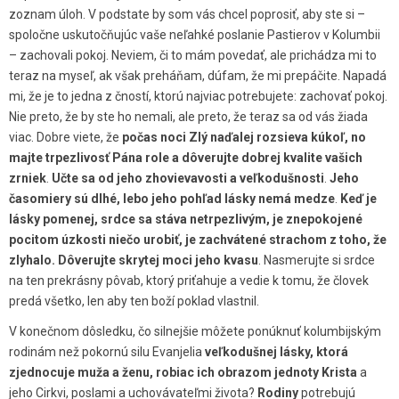
zoznam úloh. V podstate by som vás chcel poprosiť, aby ste si –
spoločne uskutočňujúc vaše neľahké poslanie Pastierov v Kolumbii
– zachovali pokoj. Neviem, či to mám povedať, ale prichádza mi to
teraz na myseľ, ak však preháňam, dúfam, že mi prepáčite. Napadá
mi, že je to jedna z čností, ktorú najviac potrebujete: zachovať pokoj.
Nie preto, že by ste ho nemali, ale preto, že teraz sa od vás žiada
viac. Dobre viete, že
počas noci Zlý naďalej rozsieva kúkoľ, no
majte trpezlivosť Pána role a dôverujte dobrej kvalite vašich
zrniek
.
Učte sa od jeho zhovievavosti a veľkodušnosti
.
Jeho
časomiery sú dlhé, lebo jeho pohľad lásky nemá medze
.
Keď je
lásky pomenej, srdce sa stáva netrpezlivým, je znepokojené
pocitom úzkosti niečo urobiť, je zachvátené strachom z toho, že
zlyhalo. Dôverujte skrytej moci jeho kvasu
. Nasmerujte si srdce
na ten prekrásny pôvab, ktorý priťahuje a vedie k tomu, že človek
predá všetko, len aby ten boží poklad vlastnil.
V konečnom dôsledku, čo silnejšie môžete ponúknuť kolumbijským
rodinám než pokornú silu Evanjelia
veľkodušnej lásky, ktorá
zjednocuje muža a ženu, robiac ich obrazom jednoty Krista
a
jeho Cirkvi, poslami a uchovávateľmi života?
Rodiny
potrebujú