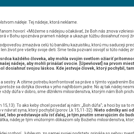
solstvom
nádeje
. Tej nádeje, ktorá neklame.
om hovorí: «Môžeme s nádejou očakávať, že Boh nás znova vzkriesi» (2
, ktorá v Bohu spoznáva prameň nádeje a ukazuje túžbu dosiahnuť nový ži
odpoveďou zmazáva celú tú banálnu kazuistiku, ktorú mu saduceji predlo
je len život pre všetky svoje deti. Sme teda pozvaní osvojiť si túto nádej 
e srdca každého človeka, aby mohla svojím svetlom ožiariť prítomnos
ašej nádeje, aby mohli prinášať ovocie.
[Upevňovať] na prvom mieste
 dosiahnuť svojou láskou. Kde jestvuje človek, ktorý pochybil, tam
 a sestry. A cítime potrebu konfrontovať sa práve s týmto vyjadrením B
 pretože sa dotýka človeka v jeho najhlbšom jadre. No aj tak nádej nesmi
ce vždy dúfa v dobro, sme dlžníkmi milosrdenstva, ktorým nám Boh prichá
15,13). To ako keby chcel povedať aj nám: „Boh dúfa“; a hoci by sa to 
a
v návrat syna, ktorý pochybil (porov. Lk 15,11-32).
Nieto odmlky ani od
ať, lebo predstavuje
silu
ísť ďalej, je tým
pnutím
smerujúcim do budú
tka, nádej je tým vnútorným dôkazom sily Božieho milosrdenstva, ktorý
ádej rozhorí. Jubileum, zo samej svojej podstaty, prináša so sebou zves