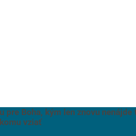
 pre Boha, kým len znovu nenájde tú
komu vziať