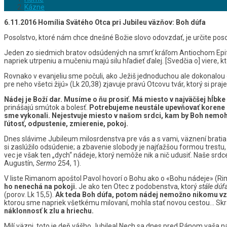
Kázne
6.11.2016 Homília Svätého Otca pri Jubileu väzňov: Boh dúfa
Posolstvo, ktoré nám chce dnešné Božie slovo odovzdať, je určite po
Jeden zo siedmich bratov odsúdených na smrť kráľom Antiochom Epifan
napriek utrpeniu a mučeniu majú silu hľadieť ďalej. [Svedčia o] viere
Rovnako v evanjeliu sme počuli, ako Ježiš jednoduchou ale dokonalou 
pre neho všetci žijú» (Lk 20,38) zjavuje pravú Otcovu tvár, ktorý si pra
Nádej je Boží dar. Musíme o ňu prosiť. Má miesto v najväčšej hĺbk
prinášajú smútok a bolesť.
Potrebujeme neustále upevňovať korene n
sme vykonali. Nejestvuje miesto v našom srdci, kam by Boh nemohol
ľútosť, odpustenie, zmierenie, pokoj.
Dnes slávime Jubileum milosrdenstva pre vás a s vami, väznení bratia
si zaslúžilo odsúdenie; a zbavenie slobody je najťažšou formou trestu,
vec je však ten „dych“ nádeje, ktorý nemôže nik a nič udusiť. Naše srd
Augustín,
Sermo
254, 1).
V liste Rimanom apoštol Pavol hovorí o Bohu ako o «Bohu nádeje» (Rim 
ho nenechá na pokoji.
Je ako ten Otec z podobenstva, ktorý
stále dúf
(porov. Lk 15,5).
Ak teda Boh dúfa, potom nádej nemožno nikomu vzi
ktorou sme napriek všetkému milovaní, mohla stať novou cestou… Skrá
náklonnosť k zlu a hriechu.
Milí väzni, toto je deň vášho Jubilea! Nech sa dnes pred Pánom vaša n