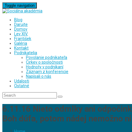
Toggle navigation
Blog
Darujte
Domov
Lev XIV.
František
Galéria
Kontakt
Podnikatelia
Povolanie podnikateľa
Cirkev o spoločnosti
Hodnoty v podnikaní
Záznam z konferencie
Napísali o nás
Udalosti
Ostatné
6.11.16 Nieto odmlky ani odpočinku
Boh dúfa, potom nádej nemožno ni
Home