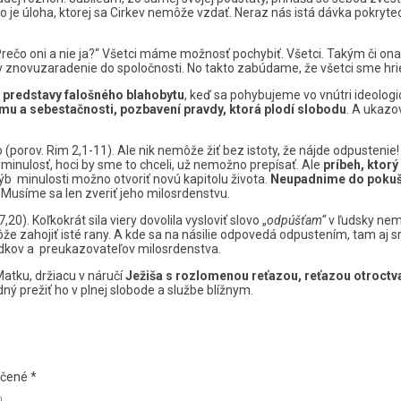
 to je úloha, ktorej sa Cirkev nemôže vzdať. Neraz nás istá dávka pokrytect
rečo oni a nie ja?“ Všetci máme možnosť pochybiť. Všetci. Takým či on
novuzaradenie do spoločnosti. No takto zabúdame, že všetci sme hrieš
 predstavy falošného blahobytu
, keď sa pohybujeme vo vnútri ideologi
mu a sebestačnosti, pozbavení pravdy, ktorá plodí slobodu
. A ukazo
rov. Rim 2,1-11). Ale nik nemôže žiť bez istoty, že nájde odpustenie! K
e minulosť, hoci by sme to chceli, už nemožno prepísať. Ale
príbeh, ktorý
 minulosti možno otvoriť novú kapitolu života.
Neupadnime do pokušen
. Musíme sa len zveriť jeho milosrdenstvu.
0). Koľkokrát sila viery dovolila vysloviť slovo „
odpúšťam“
v ľudsky nemo
môže zahojiť isté rany. A kde sa na násilie odpovedá odpustením, tam 
edkov a preukazovateľov milosrdenstva.
atku, držiacu v náručí
Ježiša s rozlomenou reťazou, reťazou otroctv
dný prežiť ho v plnej slobode a službe blížnym.
ačené
*