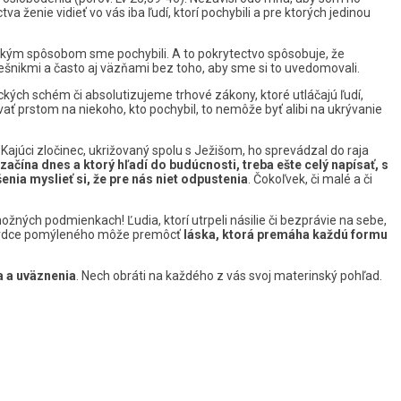
va ženie vidieť vo vás iba ľudí, ktorí pochybili a pre ktorých jedinou
akým spôsobom sme pochybili. A to pokrytectvo spôsobuje, že
nikmi a často aj väzňami bez toho, aby sme si to uvedomovali.
ckých schém či absolutizujeme trhové zákony, ktoré utláčajú ľudí,
vať prstom na niekoho, kto pochybil, to nemôže byť alibi na ukrývanie
ajúci zločinec, ukrižovaný spolu s Ježišom, ho sprevádzal do raja
 začína dnes a ktorý hľadí do budúcnosti, treba ešte celý napísať, s
ia myslieť si, že pre nás niet odpustenia
. Čokoľvek, či malé a či
žných podmienkach! Ľudia, ktorí utrpeli násilie či bezprávie na sebe,
aj srdce pomýleného môže premôcť
láska, ktorá premáha každú formu
a a uväznenia
. Nech obráti na každého z vás svoj materinský pohľad.