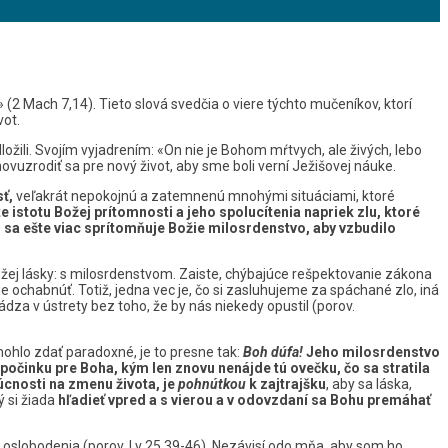
 Mach 7,14). Tieto slová svedčia o viere týchto mučeníkov, ktorí
vot.
žili. Svojím vyjadrením: «On nie je Bohom mŕtvych, ale živých, lebo
znovuzrodiť sa pre nový život, aby sme boli verní Ježišovej náuke.
ť,
veľakrát nepokojnú a zatemnenú mnohými situáciami, ktoré
 istotu Božej prítomnosti a jeho spolucítenia napriek zlu, ktoré
 sa ešte viac sprítomňuje Božie milosrdenstvo, aby vzbudilo
ožej lásky: s milosrdenstvom. Zaiste, chýbajúce rešpektovanie zákona
e ochabnúť. Totiž, jedna vec je, čo si zasluhujeme za spáchané zlo, iná
dza v ústrety bez toho, že by nás niekedy opustil (porov.
mohlo zdať paradoxné, je to presne tak:
Boh dúfa!
Jeho milosrdenstvo
počinku pre Boha, kým len znovu nenájde tú ovečku, čo sa stratila
cnosti na zmenu života, je
pohnútkou
k zajtrajšku
, aby sa láska,
 si žiada
hľadieť vpred a s vierou a v odovzdaní sa Bohu premáhať
ť oslobodenia (porov. Lv 25,39-46). Nezávisí odo mňa, aby som ho