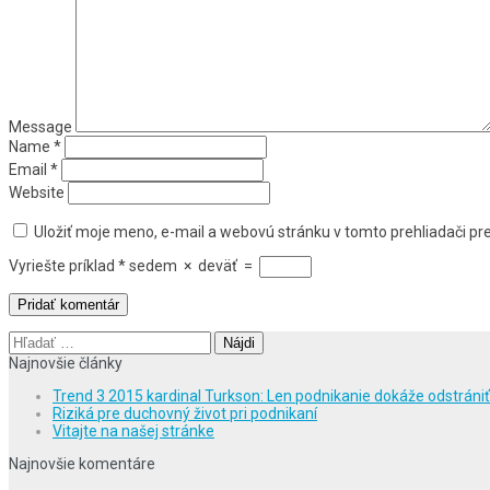
Message
Name
*
Email
*
Website
Uložiť moje meno, e-mail a webovú stránku v tomto prehliadači p
Vyriešte príklad
*
sedem
×
deväť
=
Hľadať:
Najnovšie články
Trend 3 2015 kardinal Turkson: Len podnikanie dokáže odstráni
Riziká pre duchovný život pri podnikaní
Vitajte na našej stránke
Najnovšie komentáre