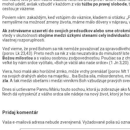
mohol udeliť, avšak vzbudiť v každom z vás
túžbu po
pravej
slobode
,
cestou je väzenie.
Poviem vám: zakaždým, keď vstúpim do väznice, kladiem si otázku: „P
nemyslíme na možnosť zmeny života, máme málo dôvery v nápravu, v z
Ak zotrvávame uzavretí do svojich predsudkov alebo sme otrokmi
vtedy v skutočnosti
stojíme medzi úzkymi stenami cely individualiz
vlastnej rozporuplnosti.
Veď vieme, že pred Bohom sa nik nemôže považovať za spravodlivého (po
(porov. Lk 23,43). Preto nech sa nik z vás neuzatvára do minulosti! Ist
Božou milosťou
a s vašou osobnou zodpovednosťou. Poučiac sa z chýb
veľké by nám srdce vyčítalo, «Boh je väčší ako naše srdce» (1 Jn 3,20)
Viera, hoci malá ako horčičné zrnko, môže vrchy prenášať (porov. Mt 17,2
na svojich drahých alebo na majetku… Iba Božia sila, milosrdenstvo, 
zla
. A tak medzi obeťami i medzi vinníkmi Boh vzbudzuje pravých sv
Dnes si uctievame Pannu Máriu touto sochou, ktorá ju zobrazuje ako M
Nech dá vytrysknúť z vášho srdca sile nádeje na nový život, ktorý je ho
Pridaj komentár
Vaša e-mailová adresa nebude zverejnená.
Vyžadované polia sú ozn