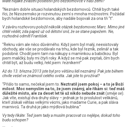
Máte nějaké zvláštní poselství pro bezdomovce v naší zemi?
“Neznám dobře situaci holandských bezdomovců. Chtěl bych také
říci, že Nizozemsko je rozvinutou zemí s mnoha možnostmi. Požádal
bych holandské bezdomovce, aby nadále bojovali za ona tři “t”.
V závěru rozhovoru položil několik otázek bezdomovec Marc. Mimo jiné
chtěl vědět, zda papež už od dětství snil, že se stane papežem. Ne,
rozhodně odmítl František.
“Řeknu vám ale něco důvěrného. Když jsem byl malý, neexistovaly
obchody, ale vše se prodávalo na trhu, kde byl řezník, zelinář a tak
podobně. Chodil jsem tam na nákupy s maminkou a babičkou. Byl
jsem maličký, byly mi čtyři roky. A když se mě pak zeptali, čím bych
chtěl být, až budu velký, řekl jsem: řezníkem!“
Až do 13. března 2013 jste byl pro většinu lidí neznámý. Pak jste během
chvíle vešel ve známost celého světa. Jak jste to prožíval?
“Přišlo to samo, nečekal jsem to.
Neztratil jsem pokoj – a to je Boží
milost. Moc nemyslím na to, že jsem známý, ale říkám si: teď máš
důležité místo, ale za deset let tě už nikdo nebude znát
(
směje se
).
Jak víte, existují dva druhy slávy – jednak je to proslulost velikánů,
kteří získali věhlas velkými věcmi, jako madame Curie, a pak sláva
marnivců. Ta druhá je jako mýdlová bublina.”
Vy tedy říkáte: Teď jsem tady a musím pracovat co nejlépe, dokud toho
budu schopen?