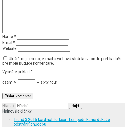
Name
*
Email
*
Website
Uložiť moje meno, e-mail a webovú stránku v tomto prehliadači
pre moje budúce komentáre.
Vyriešte príklad
*
osem
×
=
sixty four
Hľadať:
Najnovšie články
Trend 3 2015 kardinal Turkson: Len podnikanie dokáže
odstrániť chudobu