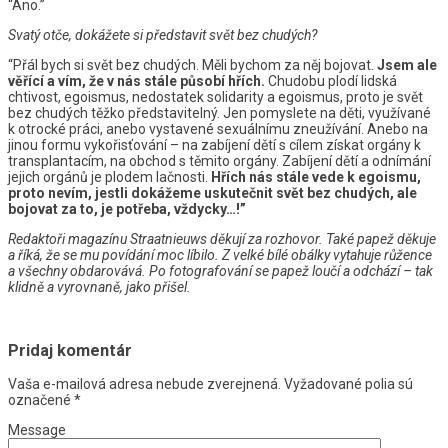
“Ano.”
Svatý otče, dokážete si představit svět bez chudých?
“Přál bych si svět bez chudých. Měli bychom za něj bojovat.
Jsem ale
věřící a vím, že v nás stále působí hřích.
Chudobu plodí lidská
chtivost, egoismus, nedostatek solidarity a egoismus, proto je svět
bez chudých těžko představitelný. Jen pomyslete na děti, využívané
k otrocké práci, anebo vystavené sexuálnímu zneužívání. Anebo na
jinou formu vykořisťování – na zabíjení dětí s cílem získat orgány k
transplantacím, na obchod s těmito orgány. Zabíjení dětí a odnímání
jejich orgánů je plodem lačnosti.
Hřích nás stále vede k egoismu,
proto nevím, jestli dokážeme uskutečnit svět bez chudých, ale
bojovat za to, je potřeba, vždycky…!”
Redaktoři magazínu Straatnieuws děkují za rozhovor. Také papež děkuje
a říká, že se mu povídání moc líbilo. Z velké bílé obálky vytahuje růžence
a všechny obdarovává. Po fotografování se papež loučí a odchází – tak
klidně a vyrovnaně, jako přišel.
Pridaj komentár
Vaša e-mailová adresa nebude zverejnená.
Vyžadované polia sú
označené
*
Message