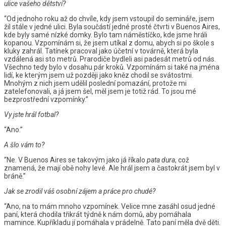
ulice vašeho dětství?
“Od jednoho roku až do chvíle, kdy jsem vstoupil do semináře, jsem
žil stále v jedné ulici. Byla součástí jedné prosté čtvrti v Buenos Aires,
kde byly samé nízké domky. Bylo tam náměstíčko, kde jsme hráli
kopanou. Vzpomínám si, že jsem utíkal z domu, abych si po škole s
kluky zahrál. Tatínek pracoval jako účetní v továrně, která byla
vzdálená asi sto metrů. Prarodiče bydleli asi padesát metrů od nás.
Všechno tedy bylo v dosahu pár kroků. Vzpomínám si také na jména
lidí, ke kterým jsem už později jako kněz chodil se svátostmi.
Mnohým z nich jsem udělil poslední pomazání, protože mi
zatelefonovali, a já jsem šel, měl jsem je totiž rád. To jsou mé
bezprostřední vzpomínky.”
Vy jste hrál fotbal?
“Ano.”
A šlo vám to?
“Ne. V Buenos Aires se takovým jako já říkalo
pata dura
, což
znamená, že mají obě nohy levé. Ale hrál jsem a častokrát jsem byl v
bráně.”
Jak se zrodil váš osobní zájem a práce pro chudé?
“Ano, na to mám mnoho vzpomínek. Velice mne zasáhl osud jedné
paní, která chodila třikrát týdně k nám domů, aby pomáhala
mamince. Kupříkladu jí pomáhala v prádelně. Tato paní měla dvě děti.