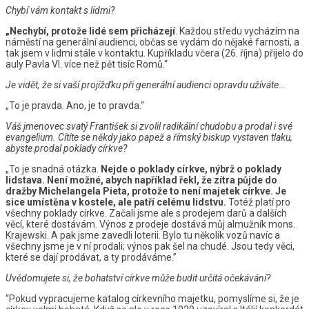
Chybí vám kontakt s lidmi?
„Nechybí, protože lidé sem přicházejí
. Každou středu vycházím na
náměstí na generální audienci, občas se vydám do nějaké farnosti, a
tak jsem v lidmi stále v kontaktu. Kupříkladu včera (26. října) přijelo do
auly Pavla VI. více než pět tisíc Romů.“
Je vidět, že si vaší projížďku při generální audienci opravdu užíváte…
„To je pravda. Ano, je to pravda.“
Váš jmenovec svatý František si zvolil radikální chudobu a prodal i své
evangelium. Cítíte se někdy jako papež a římský biskup vystaven tlaku,
abyste prodal poklady církve?
„To je snadná otázka.
Nejde o poklady církve, nýbrž o poklady
lidstava. Není možné, abych například řekl, že zítra půjde do
dražby Michelangela Pieta, protože to není majetek církve. Je
sice umístěna v kostele, ale patří celému lidstvu.
Totéž platí pro
všechny poklady církve. Začali jsme ale s prodejem darů a dalších
věcí, které dostávám. Výnos z prodeje dostává můj almužník mons.
Krajewski. A pak jsme zavedli loterii. Bylo tu několik vozů navíc a
všechny jsme je v ní prodali; výnos pak šel na chudé. Jsou tedy věci,
které se dají prodávat, a ty prodáváme.”
Uvědomujete si, že bohatství církve může budit určitá očekávání?
“Pokud vypracujeme katalog církevního majetku, pomyslíme si, že je