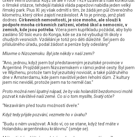
církev velmi bohatá. Když se ale v roce 1929 uzavíral s Itálií konkordát
o římské otázce, tehdejší italská vláda papežovi nabídla jeden velký
římský park. Pius XI. jej však odmítl s tím, že žádá jen půl čtverečního
kilometru, který církvi zajistí nezávislost. A to je princip, jenž platí
dodnes.
Církevních nemovitostí, je sice mnoho, ale slouží k
podpoře mnoha církevních zařízení, včetně škol a nemocnic, v
zemích, kde jsou potřeba
. Včera jsem kupříkladu požádal, aby bylo
zasláno 50 tisíc euro do Konga, kde se za ně vybudují tři školy v
chudých vesnicích. Vzdělání je totiž pro děti důležité. Šel jsem do
příslušného úřadu, podal žádost a peníze byly odeslány.”
Mluvme o Nizozemsku. Byl jste někdy v naší zemi?
“Ano, jednou, když jsem byl představeným jezuitské provincie v
Argentině. Projížděl jsem Nizozemskem v rámci jedné cesty. Byl jsem
ve Wijchenu, protože tam byl jezuitský noviciát, a také půldruhého
dne v Amsterdamu, kde jsem navštívil jeden řeholní dům. Z kultury
jsem nic neviděl, protože jsem na to neměl čas.”
Proto možná není špatný nápad, že by vás holandští bezdomovci mohli
pozvat k návštěvě naší země. Co si o tom myslíte, Svatý otče?
“Nezavírám před touto možností dveře.”
Když tedy přijde pozvání, vezmete ho v úvahu?
“Budu o něm uvažovat. A kdo ví, co se stane, když teď máte v
Holandsku argentinskou královnu” (
směje se
).