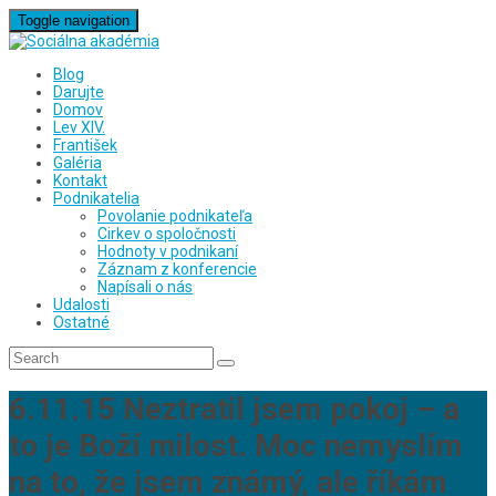
Toggle navigation
Blog
Darujte
Domov
Lev XIV.
František
Galéria
Kontakt
Podnikatelia
Povolanie podnikateľa
Cirkev o spoločnosti
Hodnoty v podnikaní
Záznam z konferencie
Napísali o nás
Udalosti
Ostatné
6.11.15 Neztratil jsem pokoj – a
to je Boží milost. Moc nemyslím
na to, že jsem známý, ale říkám