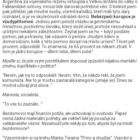
Argentina za vojenského režimu vstoupila s Velkou Británií do války o
Falklandské ostrovy, mnozí lidé darovali potřebné věci. S bolestí jsem
pak přihlížel, jak mnohé osoby, včetně katolíků, kteří měli tyto dary
roznášet, si je ve skutečnosti odnášeli domů.
Nebezpečí korupce je
všudypřítomné
. Jednou jsem položil otázku argentinskému
ministrovi, poctivému člověku, který složil úřad, protože nesouhlasil s
určitými nekalými záležitostmi. Zeptal jsem se ho – když posíláte
pomoc, jak potraviny, tak ošacení či peníze, chudým lidem a
domorodcům, kolik z této pomoci dorazí na místo určení? Třicet pět
procent, odpověděl. To znamená, že 65 procent se někam ztratí. V
tom je jádro korupce – dílem tobě, dílem sobě.”
Myslíte si, že jste svým pontifikátem doposud způsobil nějakou mentální
změnu, kupříkladu v politice?
“Nevím, jak na to odpovědět. Nevím. Vím, že někdo řekl, že jsem
komunista. Ale to je trochu zastaralá kategorie (
směje se
). Dnes se
možná užívají jiná slova…”
Marxista, socialista…
“To vše tu zaznělo…”
Bezdomovci mají finanční potíže, ale uchovávají si svobodu. Papež
nemá žádné materiální potřeby, ale někteří lidé jej považují za
vatikánského vězně. Nezatoužil jste někdy po tom, abyste byl na místě
bezdomovce?
“Vzpomínám si na knihu Marka Twaina “Princ a chuďas”. Vypráví o