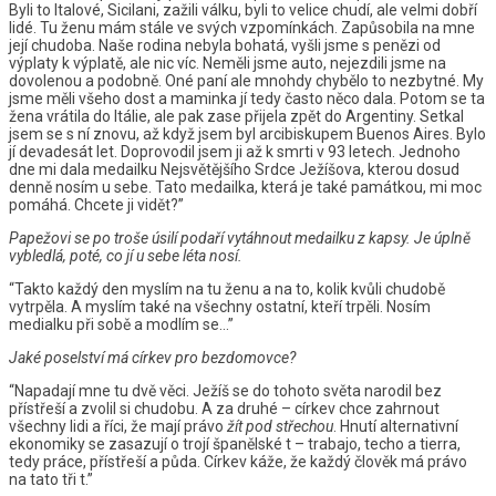
Byli to Italové, Sicilani, zažili válku, byli to velice chudí, ale velmi dobří
lidé. Tu ženu mám stále ve svých vzpomínkách. Zapůsobila na mne
její chudoba. Naše rodina nebyla bohatá, vyšli jsme s penězi od
výplaty k výplatě, ale nic víc. Neměli jsme auto, nejezdili jsme na
dovolenou a podobně. Oné paní ale mnohdy chybělo to nezbytné. My
jsme měli všeho dost a maminka jí tedy často něco dala. Potom se ta
žena vrátila do Itálie, ale pak zase přijela zpět do Argentiny. Setkal
jsem se s ní znovu, až když jsem byl arcibiskupem Buenos Aires. Bylo
jí devadesát let. Doprovodil jsem ji až k smrti v 93 letech. Jednoho
dne mi dala medailku Nejsvětějšího Srdce Ježíšova, kterou dosud
denně nosím u sebe. Tato medailka, která je také památkou, mi moc
pomáhá. Chcete ji vidět?”
Papežovi se po troše úsilí podaří vytáhnout medailku z kapsy. Je úplně
vybledlá, poté, co jí u sebe léta nosí.
“Takto každý den myslím na tu ženu a na to, kolik kvůli chudobě
vytrpěla. A myslím také na všechny ostatní, kteří trpěli. Nosím
medialku při sobě a modlím se…”
Jaké poselství má církev pro bezdomovce?
“Napadají mne tu dvě věci. Ježíš se do tohoto světa narodil bez
přístřeší a zvolil si chudobu. A za druhé – církev chce zahrnout
všechny lidi a říci, že mají právo
žít pod střechou
. Hnutí alternativní
ekonomiky se zasazují o trojí španělské t – trabajo, techo a tierra,
tedy práce, přístřeší a půda. Církev káže, že každý člověk má právo
na tato tři t.”