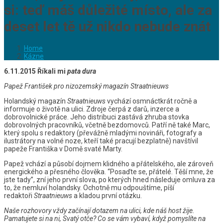
si: teď máš důležité místo, ale za
deset let tě už nikdo nebude znát
Home
Kázne
6.11.2015 Říkali mi
pata dura
Papež František pro nizozemský magazín Straatnieuws
Holandský magazín
Straatnieuws
vychází osmnáctkrát ročně a
informuje o životě na ulici. Zdroje čerpá z darů, inzerce a
dobrovolnické práce. Jeho distribuci zastává zhruba stovka
dobrovolných pracovníků, včetně bezdomovců. Patří ně také Marc,
který spolu s redaktory (převážně mladými novináři, fotografy a
ilustrátory na volné noze, kteří také pracují bezplatně) navštívil
papeže Františka v Domě svaté Marty.
Papež vchází a působí dojmem klidného a přátelského, ale zároveň
energického a přesného člověka. “Posaďte se, přátelé. Těší mne, že
jste tady”, zní jeho první slova, po kterých hned následuje omluva za
to, že nemluví holandsky. Ochotně mu odpouštíme, píší
redaktoři
Straatnieuws
a kladou první otázku.
Naše rozhovory vždy začínají dotazem na ulici, kde náš host žije.
Pamatujete si na ni, Svatý otče? Co se vám vybaví, když pomyslíte na