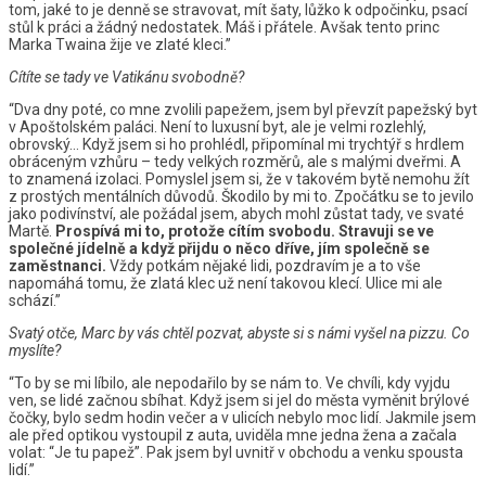
tom, jaké to je denně se stravovat, mít šaty, lůžko k odpočinku, psací
stůl k práci a žádný nedostatek. Máš i přátele. Avšak tento princ
Marka Twaina žije ve zlaté kleci.”
Cítíte se tady ve Vatikánu svobodně?
“Dva dny poté, co mne zvolili papežem, jsem byl převzít papežský byt
v Apoštolském paláci. Není to luxusní byt, ale je velmi rozlehlý,
obrovský… Když jsem si ho prohlédl, připomínal mi trychtýř s hrdlem
obráceným vzhůru – tedy velkých rozměrů, ale s malými dveřmi. A
to znamená izolaci. Pomyslel jsem si, že v takovém bytě nemohu žít
z prostých mentálních důvodů. Škodilo by mi to. Zpočátku se to jevilo
jako podivínství, ale požádal jsem, abych mohl zůstat tady, ve svaté
Martě.
Prospívá mi to, protože cítím svobodu. Stravuji se ve
společné jídelně a když přijdu o něco dříve, jím společně se
zaměstnanci.
Vždy potkám nějaké lidi, pozdravím je a to vše
napomáhá tomu, že zlatá klec už není takovou klecí. Ulice mi ale
schází.”
Svatý otče, Marc by vás chtěl pozvat, abyste si s námi vyšel na pizzu.
Co
myslíte?
“To by se mi líbilo, ale nepodařilo by se nám to. Ve chvíli, kdy vyjdu
ven, se lidé začnou sbíhat. Když jsem si jel do města vyměnit brýlové
čočky, bylo sedm hodin večer a v ulicích nebylo moc lidí. Jakmile jsem
ale před optikou vystoupil z auta, uviděla mne jedna žena a začala
volat: “Je tu papež”. Pak jsem byl uvnitř v obchodu a venku spousta
lidí.”