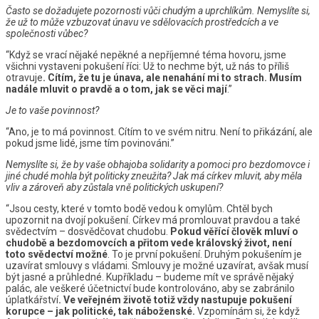
Často se dožadujete pozornosti vůči chudým a uprchlíkům. Nemyslíte si,
že už to může vzbuzovat únavu ve sdělovacích prostředcích a ve
společnosti vůbec?
“Když se vrací nějaké nepěkné a nepříjemné téma hovoru, jsme
všichni vystaveni pokušení říci: Už to nechme být, už nás to příliš
otravuje
. Cítím, že tu je únava, ale nenahání mi to strach. Musím
nadále mluvit o pravdě a o tom, jak se věci mají
.”
Je to vaše povinnost?
“Ano, je to má povinnost. Cítím to ve svém nitru. Není to přikázání, ale
pokud jsme lidé, jsme tím povinováni.”
Nemyslíte si, že by vaše obhajoba solidarity a pomoci pro bezdomovce i
jiné chudé mohla být politicky zneužita? Jak má církev mluvit, aby měla
vliv a zároveň aby zůstala vně politických uskupení?
“Jsou cesty, které v tomto bodě vedou k omylům. Chtěl bych
upozornit na dvojí pokušení. Církev má promlouvat pravdou a také
svědectvím – dosvědčovat chudobu.
Pokud věřící člověk mluví o
chudobě a bezdomovcích a přitom vede královský život, není
toto svědectví možné
. To je první pokušení. Druhým pokušením je
uzavírat smlouvy s vládami. Smlouvy je možné uzavírat, avšak musí
být jasné a průhledné. Kupříkladu – budeme mít ve správě nějaký
palác, ale veškeré účetnictví bude kontrolováno, aby se zabránilo
úplatkářství
. Ve veřejném životě totiž vždy nastupuje pokušení
korupce – jak politické, tak náboženské.
Vzpomínám si, že když