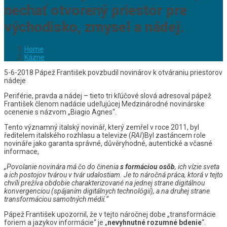
nechať otvorený priestor pre
východisko, zmysel a nádej.
Home
Kázne
5-6-2018 Pápež František povzbudil novinárov k otváraniu priestorov
nádeje
Periférie, pravda a nádej – tieto tri kľúčové slová adresoval pápež
František členom nadácie udeľujúcej Medzinárodné novinárske
ocenenie s názvom „Biagio Agnes“.
Tento významný italský novinář, který zemřel v roce 2011, byl
ředitelem italského rozhlasu a televize (
RAI
)Byl zastáncem role
novináře jako garanta správné, důvěryhodné, autentické a včasné
informace,
„Povolanie novinára má čo do činenia
s formáciou osôb
, ich vízie sveta
a ich postojov tvárou v tvár udalostiam.
Je to náročná práca, ktorá v tejto
chvíli prežíva obdobie charakterizované na jednej strane digitálnou
konvergenciou (spájaním digitálnych technológií), a na druhej strane
transformáciou samotných médií.“
Pápež František upozornil, že v tejto náročnej dobe „transformácie
foriem a jazykov informácie“ je „
nevyhnutné rozumné bdenie
“.