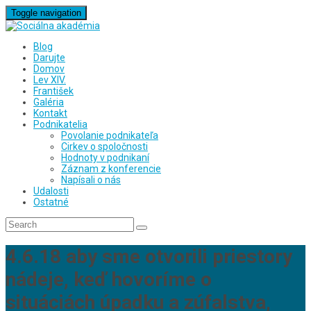
Toggle navigation
Blog
Darujte
Domov
Lev XIV.
František
Galéria
Kontakt
Podnikatelia
Povolanie podnikateľa
Cirkev o spoločnosti
Hodnoty v podnikaní
Záznam z konferencie
Napísali o nás
Udalosti
Ostatné
4.6.18 aby sme otvorili priestory
nádeje, keď hovoríme o
situáciách úpadku a zúfalstva,