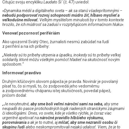
Citujúc svoju encykliku
Laudato Si´
(č. 47) uviedol:
«Dynamika médií a digitálneho sveta – ak sa stanú všadeprítomnými –
nebudú podporovať rozvoj schopnosti múdro žiť, hĺbavo myslieť a
veľkodušne milovať.
Veľkým mysliteľom minulosti by v tomto kontexte
hrozilo, že ich múdrosť sa zadusí v rozptyľujúcom informačnom hluku»
.
Venovať pozornosť perifériám
Ako upozornil Svätý Otec, žurnalisti nesmú zabúdať na ľudí
z periférií a na ich príbehy:
„Niekedy sú to príbehy utrpenia a úpadku, inokedy sú to príbehy veľkej
solidarity, ktoré môžu všetkým pomôcť hľadieť na skutočnosť novým
spôsobom.“
Informovať pravdivo
Druhým kľúčovým slovom pápeža je pravda. Novinár je povolaný
písať to, čo si myslí, to, čo zodpovedá jeho vedomému
a zodpovednému chápaniu istej skutočnosti, povedal pápež,
pričom dodal:
„Je nevyhnutné,
aby sme boli veľmi nároční sami na seba,
aby sme
neupadli do pasce protichodných logík riadených straníckymi záujmami
či ideológiámi. Dnes, vo svete, kde je všetko rýchle, je čoraz viac
urgentné apelovať na
náročné pravidlo hlbšieho výskumu,
porovnávania
a ak je to nutné, aj
mlčať, aby sme nezranili osobu či
skupinu ľudí
alebo neskompromitovali nejakú udalosť. Viem, že je to