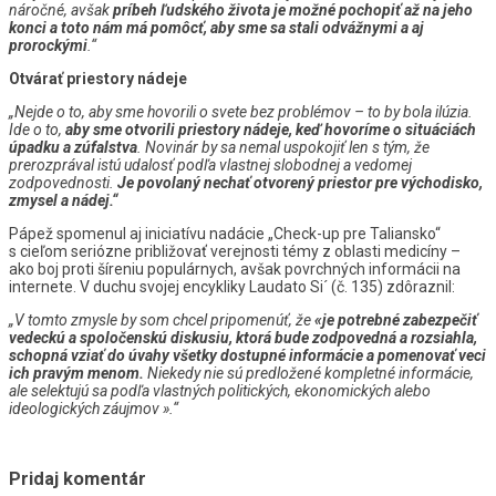
náročné, avšak
príbeh ľudského života je možné pochopiť až na jeho
konci a toto nám má pomôcť, aby sme sa stali odvážnymi a aj
prorockými
.“
Otvárať priestory nádeje
„Nejde o to, aby sme hovorili o svete bez problémov – to by bola ilúzia.
Ide o to,
aby sme otvorili priestory nádeje, keď hovoríme o situáciách
úpadku a zúfalstva
. Novinár by sa nemal uspokojiť len s tým, že
prerozprával istú udalosť podľa vlastnej slobodnej a vedomej
zodpovednosti.
Je povolaný nechať otvorený priestor pre východisko,
zmysel a nádej.“
Pápež spomenul aj iniciatívu nadácie „Check-up pre Taliansko“
s cieľom seriózne približovať verejnosti témy z oblasti medicíny –
ako boj proti šíreniu populárnych, avšak povrchných informácii na
internete. V duchu svojej encykliky Laudato Si´ (č. 135) zdôraznil:
„V tomto zmysle by som chcel pripomenúť, že
«je potrebné zabezpečiť
vedeckú a spoločenskú diskusiu, ktorá bude zodpovedná a rozsiahla,
schopná vziať do úvahy všetky dostupné informácie a pomenovať veci
ich pravým menom.
Niekedy nie sú predložené kompletné informácie,
ale selektujú sa podľa vlastných politických, ekonomických alebo
ideologických záujmov ».“
Pridaj komentár