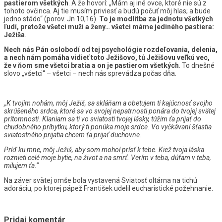
pastierom všetkých
. A že hovorí: „Mám aj iné ovce, ktoré nie sú z
tohoto ovčinca. Aj tie musím priviesť a budú počuť môj hlas; a bude
jedno stádo“ (porov. Jn 10,16).
To je modlitba za jednotu všetkých
ľudí, pretože všetci muži a ženy… všetci máme jediného pastiera:
Ježiša
.
Nech nás Pán oslobodí od tej psychológie rozdeľovania, delenia,
a nech nám pomáha vidieť toto Ježišovo, tú Ježišovu veľkú vec,
že v ňom sme všetci bratia a on je pastierom všetkých
. To dnešné
slovo „všetci“ – všetci – nech nás sprevádza počas dňa.
„K tvojim nohám, môj Ježiš, sa skláňam a obetujem ti kajúcnosť svojho
skrúšeného srdca, ktoré sa vo svojej nepatrnosti ponára do tvojej svätej
prítomnosti. Klaniam sa ti vo sviatosti tvojej lásky, túžim ťa prijať do
chudobného príbytku, ktorý ti ponúka moje srdce. Vo vyčkávaní šťastia
sviatostného prijatia chcem ťa prijať duchovne.
Príď ku mne, môj Ježiš, aby som mohol prísť k tebe. Kiež tvoja láska
roznieti celé moje bytie, na život a na smrť. Verím v teba, dúfam v teba,
milujem ťa.“
Na záver svätej omše bola vystavená Sviatosť oltárna na tichú
adoráciu, po ktorej pápež František udelil eucharistické požehnanie.
Pridaj komentár