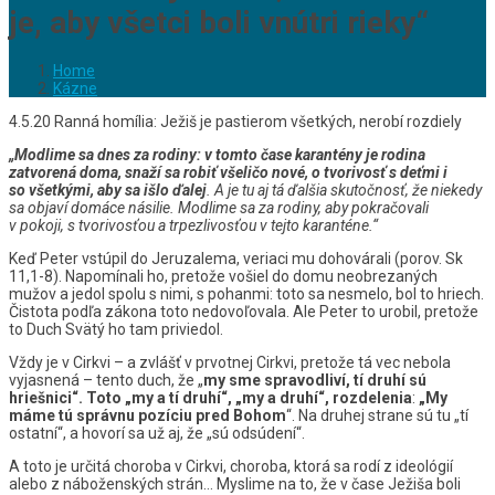
je, aby všetci boli vnútri rieky“
Home
Kázne
4.5.20 Ranná homília: Ježiš je pastierom všetkých, nerobí rozdiely
„Modlime sa dnes za rodiny: v tomto čase karantény je rodina
zatvorená doma, snaží sa robiť všeličo nové, o tvorivosť s deťmi i
so všetkými, aby sa išlo ďalej
.
A je tu aj tá ďalšia skutočnosť, že niekedy
sa objaví domáce násilie. Modlime sa za rodiny, aby pokračovali
v pokoji, s tvorivosťou a trpezlivosťou v tejto karanténe.“
Keď Peter vstúpil do Jeruzalema, veriaci mu dohovárali (porov. Sk
11,1-8). Napomínali ho, pretože vošiel do domu neobrezaných
mužov a jedol spolu s nimi, s pohanmi: toto sa nesmelo, bol to hriech.
Čistota podľa zákona toto nedovoľovala. Ale Peter to urobil, pretože
to Duch Svätý ho tam priviedol.
Vždy je v Cirkvi – a zvlášť v prvotnej Cirkvi, pretože tá vec nebola
vyjasnená – tento duch, že „
my sme spravodliví, tí druhí sú
hriešnici“.
Toto „my a tí druhí“, „my a druhí“, rozdelenia
:
„My
máme tú správnu pozíciu pred Bohom
“. Na druhej strane sú tu „tí
ostatní“, a hovorí sa už aj, že „sú odsúdení“.
A toto je určitá choroba v Cirkvi, choroba, ktorá sa rodí z ideológií
alebo z náboženských strán… Myslime na to, že v čase Ježiša boli