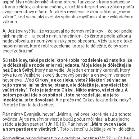
aspoň štyri náboženské strany: strana farizejov, strana saducejov,
strana zelótov, a strana esénov, a každá interpretovala zákon podľa
svojej predstavy o ňom. A takéto myslenie je akousi školou „mimo
zákon“, keď sa nejaký svetský spôsob zmýšľania stane vykladačom
zákona.
Aj Ježišovi vyčítali, že vstupoval do domov mýtnikov – čo boli podľa
nich hriešnici – a jedol s nimi, s hriešnikmi, čo čistota podľa zákona
nedovoľovala, a neumýval si ruky pred obedom… Vždy tu ide o také
napomínanie, ktoré robí rozdelenie: toto je to dôležité, čo by som
chcel zdôrazniť.
Sú také idey, také pozície, ktoré robia rozdelenie až natoľko, že
je dôležitejšie rozdelenie než jednota. Moja idea je dôležitejšia
než Duch Svätý
, ktorý nás vedie. Je jeden emeritný kardinál, ktorý
býva tu vo Vatikáne, skvelý duchovný pastier, a on svojim veriacim
hovorieval: „Veď
Cirkev je ako rieka, viete? Niektorí sú viac na
tejto strane, iní na druhej strane, ale dôležité je, aby všetci boli
vnútri rieky“
.
Toto je jednota Cirkvi. Nikto mimo, všetci dnu
.
A
potom pokiaľ ide o osobitosti, toto nerozdeľuje, nie je to
ideológia, je to dovolené
. Ale prečo má Cirkev takúto šírku rieky?
Pretože Pán to takto chce.
Pán nám v Evanjeliu hovorí: „Mám aj iné ovce, ktoré nie sú z tohoto
ovčinca. Aj tie musím priviesť a budú počuť môj hlas; a bude jedno
stádo a jeden pastier“ (Jn 10,16). Pán hovorí: „
Mám ovce všade
a som pastierom všetkých
“. Toto „všetci“ u Ježiša je veľmi dôležité.
Pomyslime na podobenstvo o svadobnej hostine (Mt 22,1-10), keď