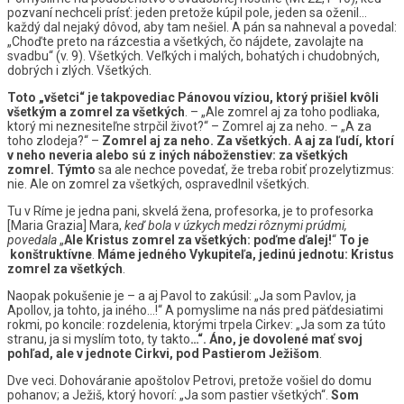
pozvaní nechceli prísť: jeden pretože kúpil pole, jeden sa oženil…
každý dal nejaký dôvod, aby tam nešiel. A pán sa nahneval a povedal:
„Choďte preto na rázcestia a všetkých, čo nájdete, zavolajte na
svadbu“ (v. 9). Všetkých. Veľkých i malých, bohatých i chudobných,
dobrých i zlých. Všetkých.
Toto „všetci“ je takpovediac Pánovou víziou, ktorý prišiel kvôli
všetkým a zomrel za všetkých
. – „Ale zomrel aj za toho podliaka,
ktorý mi neznesiteľne strpčil život?“ – Zomrel aj za neho. – „A za
toho zlodeja?“ –
Zomrel aj za neho. Za všetkých. A aj za ľudí, ktorí
v neho neveria alebo sú z iných náboženstiev: za všetkých
zomrel. Týmto
sa ale nechce povedať, že treba robiť prozelytizmus:
nie. Ale on zomrel za všetkých, ospravedlnil všetkých.
Tu v Ríme je jedna pani, skvelá žena, profesorka, je to profesorka
[Maria Grazia] Mara,
keď bola v úzkych medzi rôznymi prúdmi,
povedala
„
Ale Kristus zomrel za všetkých: poďme ďalej!
“
To je
konštruktívne
.
Máme jedného Vykupiteľa, jedinú jednotu: Kristus
zomrel za všetkých
.
Naopak pokušenie je – a aj Pavol to zakúsil: „Ja som Pavlov, ja
Apollov, ja tohto, ja iného…!“ A pomyslime na nás pred päťdesiatimi
rokmi, po koncile: rozdelenia, ktorými trpela Cirkev: „Ja som za túto
stranu, ja si myslím toto, ty takto
…“. Áno, je dovolené mať svoj
pohľad, ale v jednote Cirkvi, pod Pastierom Ježišom
.
Dve veci. Dohováranie apoštolov Petrovi, pretože vošiel do domu
pohanov; a Ježiš, ktorý hovorí: „Ja som pastier všetkých“.
Som