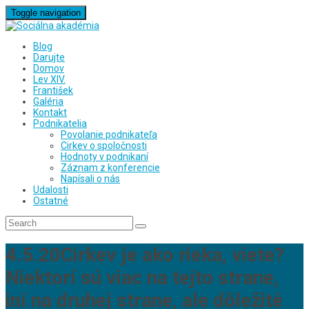
Toggle navigation
Blog
Darujte
Domov
Lev XIV.
František
Galéria
Kontakt
Podnikatelia
Povolanie podnikateľa
Cirkev o spoločnosti
Hodnoty v podnikaní
Záznam z konferencie
Napísali o nás
Udalosti
Ostatné
4.5.20Cirkev je ako rieka, viete?
Niektorí sú viac na tejto strane,
iní na druhej strane, ale dôležité