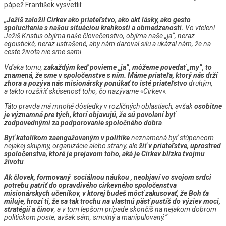
pápež František vysvetlil:
„Ježiš založil Cirkev ako priateľstvo, ako akt lásky, ako gesto
spolucítenia s našou situáciou krehkosti a obmedzenosti.
Vo vtelení
Ježiš Kristus objíma naše človečenstvo, objíma naše „ja“, neraz
egoistické, neraz ustrašené, aby nám daroval silu a ukázal nám, že na
ceste života nie sme sami.
Vďaka tomu,
zakaždým keď povieme „ja“, môžeme povedať „my“, to
znamená, že sme v spoločenstve s ním. Máme priateľa, ktorý nás drží
zhora a pozýva nás misionársky
ponúkať to isté priateľstvo
druhým,
a takto rozšíriť skúsenosť toho, čo nazývame «Cirkev».
Táto pravda má mnohé dôsledky v rozličných oblastiach, avšak
osobitne
je významná pre tých, ktorí objavujú, že sú povolaní byť
zodpovednými za podporovanie spoločného dobra
.
Byť katolíkom zaangažovaným v politike
neznamená byť stúpencom
nejakej skupiny, organizácie alebo strany, ale
žiť v priateľstve, uprostred
spoločenstva, ktoré je prejavom toho, aká je Cirkev blízka tvojmu
životu
.
Ak človek, formovaný sociálnou náukou , neobjaví vo svojom srdci
potrebu patriť do opravdivého cirkevného spoločenstva
misionárskych učeníkov, v ktorej budeš môcť zakusovať, že Boh ťa
miluje, hrozí ti, že sa tak trochu na vlastnú päsť pustíš do výziev moci,
stratégií a činov
, a v tom lepšom prípade skončíš na nejakom dobrom
politickom poste, avšak sám, smutný a manipulovaný.“