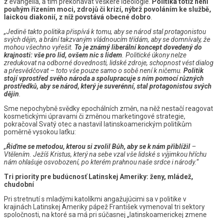
z evangelia, a tím překonávat veškeré ideologie.
Politika totiž není
pouhým řízením moci, zdrojů či krizí, nýbrž
povoláním ke službě,
laickou diakonií, z níž povstává obecné dobro
.
„Jedině takto politika přispívá k tomu, aby se národ stal protagonistou
svých dějin, a brání takzvaným vládnoucím třídám, aby se domnívaly, že
mohou všechno vyřešit.
To je známý liberální koncept dovedený do
krajnosti: vše pro lid, ovšem nic s lidem
. Politické úkony nelze
zredukovat na odborné dovednosti, lidské zdroje, schopnost vést dialog
a přesvědčovat – toto vše pouze samo o sobě není k ničemu.
Politik
stojí vprostřed svého národa a spolupracuje s ním pomocí různých
prostředků, aby se národ, který je suverénní, stal protagonistou svých
dějin
.
Sme nepochybně svědky epochálních změn, na něž nestačí reagovat
kosmetickými úpravami či změnou marketingové strategie,
pokračoval Svatý otec a nastavil latinskoamerickým politikům
poměrně vysokou laťku:
„
Řiďme se metodou,
kterou si zvolil Bůh, aby se k nám přiblížil
–
Vtělením. Ježíš Kristus, který na sebe vzal vše lidské s výjimkou hříchu
nám ohlašuje osvobození, po kterém prahnou naše srdce i národy.“
Tri priority pre budúcnosť Latinskej Ameriky: ženy, mládež,
chudobní
Pri stretnutí s mladými katolíkmi angažujúcimi sa v politike v
krajinách Latinskej Ameriky pápež František vymenoval tri sektory
spoločnosti, na ktoré sa má pri súčasnej „latinskoamerickej zmene