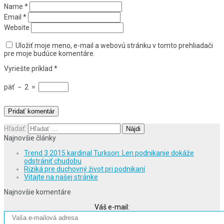
Name
*
Email
*
Website
Uložiť moje meno, e-mail a webovú stránku v tomto prehliadači
pre moje budúce komentáre.
Vyriešte príklad
*
päť
−
2
=
Hľadať:
Najnovšie články
Trend 3 2015 kardinal Turkson: Len podnikanie dokáže
odstrániť chudobu
Riziká pre duchovný život pri podnikaní
Vitajte na našej stránke
Najnovšie komentáre
Váš e-mail: