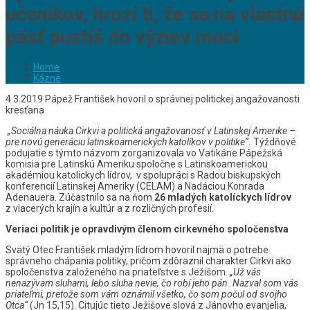
učeníkov, hrozí ti, že sa na vlastnú
päsť pustíš do výziev moci
Home
Kázne
4.3.2019 Pápež František hovoril o správnej politickej angažovanosti
kresťana
„Sociálna náuka Cirkvi a politická angažovanosť v Latinskej Amerike –
pre novú generáciu latinskoamerických katolíkov v politike“.
Týždňové
podujatie s týmto názvom zorganizovala vo Vatikáne Pápežská
komisia pre Latinskú Ameriku spoločne s Latinskoamerickou
akadémiou katolíckych lídrov, v spolupráci s Radou biskupských
konferencií Latinskej Ameriky (CELAM) a Nadáciou Konrada
Adenauera. Zúčastnilo sa na ňom
26 mladých katolíckych lídrov
z viacerých krajín a kultúr a z rozličných profesií.
Veriaci politik je opravdivým členom cirkevného spoločenstva
Svätý Otec František mladým lídrom hovoril najmä o potrebe
správneho chápania politiky, pričom zdôraznil charakter Cirkvi ako
spoločenstva založeného na priateľstve s Ježišom.
„Už vás
nenazývam sluhami, lebo sluha nevie, čo robí jeho pán. Nazval som vás
priateľmi, pretože som vám oznámil všetko, čo som počul od svojho
Otca“
(Jn 15,15). Citujúc tieto Ježišove slová z Jánovho evanjelia,