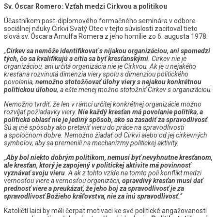
Sv. Óscar Romero: Vzťah medzi Cirkvou a politikou
Účastníkom post-diplomového formačného seminára v odbore
sociálnej náuky Cirkvi Svätý Otec v tejto súvislosti zacitoval tieto
slová sv. Óscara Arnulfa Romera z jeho homílie zo 6. augusta 1978:
„
Cirkev sa nemôže identifikovať s nijakou organizáciou, ani spomedzi
tých, čo sa kvalifikujú a cítia sa byť kresťanskými
. Cirkev nie je
organizáciou, ani určitá organizácia nie je Cirkvou. Ak je u nejakého
kresťana rozvinutá dimenzia viery spolu s dimenziou politického
povolania,
nemožno stotožňovať úlohy viery s nejakou konkrétnou
politickou úlohou
, a ešte menej možno stotožniť Cirkev s organizáciou.
Nemožno tvrdiť, že len v rámci určitej konkrétnej organizácie možno
rozvíjať požiadavky viery.
Nie každý kresťan má povolanie politika, a
politická oblasť nie je jediný spôsob, ako sa zasadiť za spravodlivosť
.
Sú aj iné spôsoby ako pretaviť vieru do práce na spravodlivosti
a spoločnom dobre. Nemožno žiadať od Cirkvi alebo od jej cirkevných
symbolov, aby sa premenili na mechanizmy politickej aktivity.
„
Aby bol niekto dobrým politikom, nemusí byť nevyhnutne kresťanom,
ale kresťan, ktorý je zapojený v politickej aktivite má povinnosť
vyznávať svoju vieru
. A ak z tohto vzíde na tomto poli konflikt medzi
vernosťou viere a vernosťou organizácii,
opravdivý kresťan musí dať
prednosť viere a preukázať, že jeho boj za spravodlivosť je za
spravodlivosť Božieho kráľovstva, nie za inú spravodlivosť
.“
Katoličtí laici by měli čerpat motivaci ke své politické angažovanosti