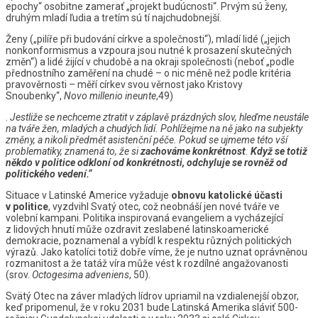
epochy“ osobitne zamerať „projekt budúcnosti“. Prvým sú ženy,
druhým mladí ľudia a tretím sú tí najchudobnejší.
Ženy („pilíře při budování církve a společnosti“), mladí lidé („jejich
nonkonformismus a vzpoura jsou nutné k prosazení skutečných
změn“) a lidé žijící v chudobě a na okraji společnosti (neboť „podle
přednostního zaměření na chudé – o nic méně než podle kritéria
pravověrnosti – měří církev svou věrnost jako Kristovy
Snoubenky“,
Novo millenio ineunte
,49)
.
Jestliže se nechceme ztratit v záplavě prázdných slov, hleďme neustále
na tváře žen, mladých a chudých lidí. Pohlížejme na ně jako na subjekty
změny, a nikoli předmět asistenční péče. Pokud se ujmeme této vší
problematiky, znamená to, že si
zachováme konkrétnost
.
Když se totiž
někdo v politice odkloní od konkrétnosti, odchyluje se rovněž od
politického vedení.“
Situace v Latinské Americe vyžaduje
obnovu katolické účasti
v politice
, vyzdvihl Svatý otec, což neobnáší jen nové tváře ve
volební kampani. Politika inspirovaná evangeliem a vycházející
z lidových hnutí může ozdravit zeslabené latinskoamerické
demokracie, poznamenal a vybídl k respektu různých politických
výrazů. Jako katolíci totiž dobře víme, že je nutno uznat oprávněnou
rozmanitost a že tatáž víra může vést k rozdílné angažovanosti
(srov.
Octogesima adveniens
, 50).
Svätý Otec na záver mladých lídrov upriamil na vzdialenejší obzor,
keď pripomenul, že v roku 2031 bude Latinská Amerika sláviť 500-