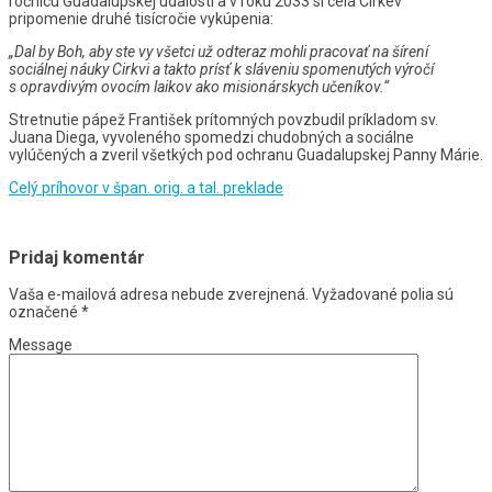
ročnicu Guadalupskej udalosti a v roku 2033 si celá Cirkev
pripomenie druhé tisícročie vykúpenia:
„Dal by Boh, aby ste vy všetci už odteraz mohli pracovať na šírení
sociálnej náuky Cirkvi a takto prísť k sláveniu spomenutých výročí
s opravdivým ovocím laikov ako misionárskych učeníkov.“
Stretnutie pápež František prítomných povzbudil príkladom sv.
Juana Diega, vyvoleného spomedzi chudobných a sociálne
vylúčených a zveril všetkých pod ochranu Guadalupskej Panny Márie.
Celý príhovor v špan. orig. a tal. preklade
Pridaj komentár
Vaša e-mailová adresa nebude zverejnená.
Vyžadované polia sú
označené
*
Message