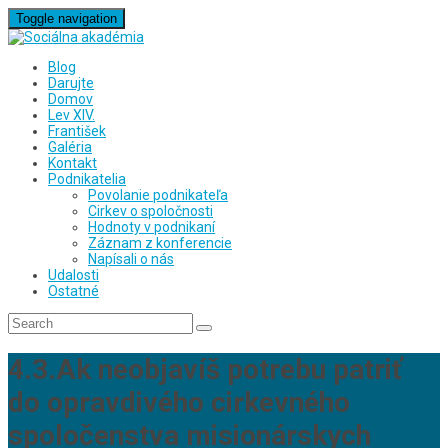
Toggle navigation
Blog
Darujte
Domov
Lev XIV.
František
Galéria
Kontakt
Podnikatelia
Povolanie podnikateľa
Cirkev o spoločnosti
Hodnoty v podnikaní
Záznam z konferencie
Napísali o nás
Udalosti
Ostatné
4.3.Ak neobjavíš potrebu patriť
do opravdivého cirkevného
spoločenstva misionárskych