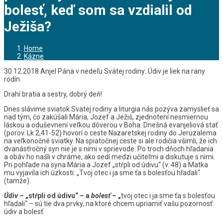
bolesť, keď som sa vzdialil od
Ježiša?
Home
Kázne
30.12.2018 Anjel Pána v nedeľu Svätej rodiny: Údiv je liek na rany
rodín
Drahí bratia a sestry, dobrý deň!
Dnes slávime sviatok Svätej rodiny a liturgia nás pozýva zamyslieť sa
nad tým, čo zakúšali Mária, Jozef a Ježiš, zjednotení nesmiernou
láskou a oduševnení veľkou dôverou v Boha. Dnešná evanjeliová stať
(porov. Lk 2,41-52) hovorí o ceste Nazaretskej rodiny do Jeruzalema
na veľkonočné sviatky. Na spiatočnej ceste si ale rodičia všimli, že ich
dvanásťročný syn nie je s nimi v sprievode. Po troch dňoch hľadania
a obáv ho našli v chráme, ako sedí medzi učiteľmi a diskutuje s nimi.
Pri pohľade na syna Mária a Jozef „stŕpli od údivu“ (v. 48) a Matka
mu vyjavila ich úzkosti: „Tvoj otec i ja sme ťa s bolesťou hľadali“
(tamže).
Údiv
– „stŕpli od údivu“ – a
bolesť
– „
tvoj otec i ja sme ťa s bolesťou
hľadali“ – sú tie dva prvky, na ktoré chcem upriamiť vašu pozornosť:
údiv a bolesť.