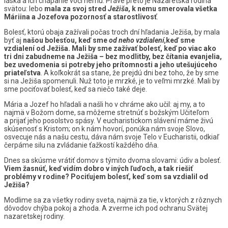
láska a ich chápanie voči nemu. Práve preto je Nazaretská rodina
svätou: lebo
mala za svoj stred
Ježiša
, k nemu smerovala všetka
Máriina a Jozefova pozornosť a starostlivosť
.
Bolesť, ktorú obaja zažívali počas troch dní hľadania Ježiša, by mala
byť aj
našou bolesťou, keď sme
od neho vzdialení,
keď sme
vzdialení od Ježiša. Mali by sme zažívať bolesť, keď po viac ako
tri dni zabudneme na Ježiša – bez modlitby, bez čítania evanjelia,
bez uvedomenia si potreby jeho prítomnosti a jeho utešujúceho
priateľstva
. A koľkokrát sa stane, že prejdú dni bez toho, že by sme
si na Ježiša spomenuli. Nuž toto je mrzké, je to veľmi mrzké. Mali by
sme pociťovať bolesť, keď sa niečo také deje.
Mária a Jozef ho hľadali a našli ho v chráme ako učil: aj my, a to
najmä v Božom dome, sa môžeme stretnúť s božským Učiteľom
a prijať jeho posolstvo spásy. V eucharistickom slávení máme živú
skúsenosť s Kristom; on k nám hovorí, ponúka nám svoje Slovo,
osvecuje nás a našu cestu, dáva nám svoje Telo v Eucharistii, odkiaľ
čerpáme silu na zvládanie ťažkostí každého dňa.
Dnes sa skúsme vrátiť domov s týmito dvoma slovami: údiv a bolesť.
Viem žasnúť, keď vidím dobro v iných ľuďoch, a tak riešiť
problémy v rodine? Pociťujem bolesť, keď som sa vzdialil od
Ježiša?
Modlime sa za všetky rodiny sveta, najmä za tie, v ktorých z rôznych
dôvodov chýba pokoj a zhoda. A zverme ich pod ochranu Svätej
nazaretskej rodiny.