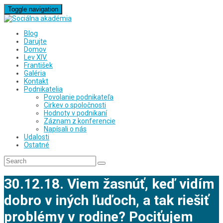
Toggle navigation
Blog
Darujte
Domov
Lev XIV.
František
Galéria
Kontakt
Podnikatelia
Povolanie podnikateľa
Cirkev o spoločnosti
Hodnoty v podnikaní
Záznam z konferencie
Napísali o nás
Udalosti
Ostatné
30.12.18. Viem žasnúť, keď vidím
dobro v iných ľuďoch, a tak riešiť
problémy v rodine? Pociťujem