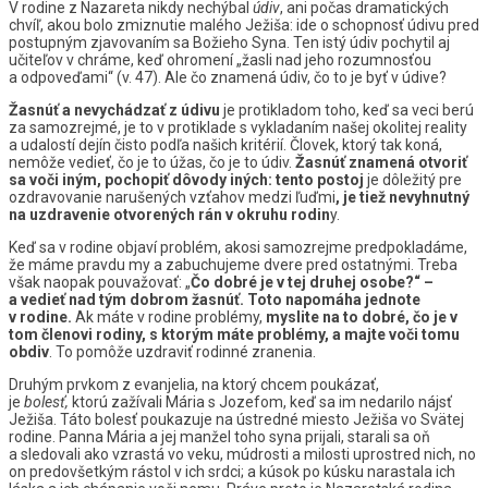
V rodine z Nazareta nikdy nechýbal
údiv
, ani počas dramatických
chvíľ, akou bolo zmiznutie malého Ježiša: ide o schopnosť údivu pred
postupným zjavovaním sa Božieho Syna. Ten istý údiv pochytil aj
učiteľov v chráme, keď ohromení „žasli nad jeho rozumnosťou
a odpoveďami“ (v. 47). Ale čo znamená údiv, čo to je byť v údive?
Žasnúť a nevychádzať z údivu
je protikladom toho, keď sa veci berú
za samozrejmé, je to v protiklade s vykladaním našej okolitej reality
a udalostí dejín čisto podľa našich kritérií. Človek, ktorý tak koná,
nemôže vedieť, čo je to úžas, čo je to údiv.
Žasnúť znamená otvoriť
sa voči iným, pochopiť dôvody iných: tento postoj
je dôležitý pre
ozdravovanie narušených vzťahov medzi ľuďmi
, je tiež nevyhnutný
na uzdravenie otvorených rán v okruhu rodin
y.
Keď sa v rodine objaví problém, akosi samozrejme predpokladáme,
že máme pravdu my a zabuchujeme dvere pred ostatnými. Treba
však naopak pouvažovať: „
Čo dobré je v tej druhej osobe?“ –
a vedieť nad tým dobrom žasnúť. Toto napomáha jednote
v rodine.
Ak máte v rodine problémy,
myslite na to dobré, čo je v
tom členovi rodiny, s ktorým máte problémy, a majte voči tomu
obdiv
. To pomôže uzdraviť rodinné zranenia.
Druhým prvkom z evanjelia, na ktorý chcem poukázať,
je
bolesť,
ktorú zažívali Mária s Jozefom, keď sa im nedarilo nájsť
Ježiša. Táto bolesť poukazuje na ústredné miesto Ježiša vo Svätej
rodine. Panna Mária a jej manžel toho syna prijali, starali sa oň
a sledovali ako vzrastá vo veku, múdrosti a milosti uprostred nich, no
on predovšetkým rástol v ich srdci; a kúsok po kúsku narastala ich