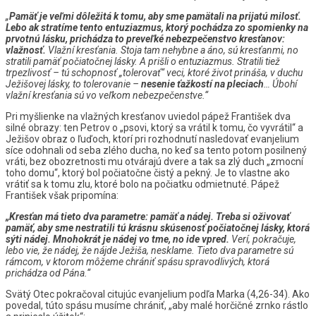
„
Pamäť je veľmi dôležitá k tomu, aby sme pamätali na prijatú milosť.
Lebo ak stratíme tento entuziazmus, ktorý pochádza zo spomienky na
prvotnú lásku, prichádza to preveľké nebezpečenstvo kresťanov:
vlažnosť.
Vlažní kresťania. Stoja tam nehybne a áno, sú kresťanmi, no
stratili pamäť počiatočnej lásky. A prišli o entuziazmus. Stratili tiež
trpezlivosť – tú schopnosť „tolerovať“ veci, ktoré život prináša, v duchu
Ježišovej lásky, to tolerovanie –
nesenie ťažkostí na pleciach
… Úbohí
vlažní kresťania sú vo veľkom nebezpečenstve.“
Pri myšlienke na vlažných kresťanov uviedol pápež František dva
silné obrazy: ten Petrov o „psovi, ktorý sa vrátil k tomu, čo vyvrátil“ a
Ježišov obraz o ľuďoch, ktorí pri rozhodnutí nasledovať evanjelium
síce odohnali od seba zlého ducha, no keď sa tento potom posilnený
vráti, bez obozretnosti mu otvárajú dvere a tak sa zlý duch „zmocní
toho domu“, ktorý bol počiatočne čistý a pekný. Je to vlastne ako
vrátiť sa k tomu zlu, ktoré bolo na počiatku odmietnuté. Pápež
František však pripomína:
„Kresťan má tieto dva parametre: pamäť a nádej. Treba si oživovať
pamäť, aby sme nestratili tú krásnu skúsenosť počiatočnej lásky, ktorá
sýti nádej. Mnohokrát je nádej vo tme, no ide vpred.
Verí, pokračuje,
lebo vie, že nádej, že nájde Ježiša, nesklame. Tieto dva parametre sú
rámcom, v ktorom môžeme chrániť spásu spravodlivých, ktorá
prichádza od Pána.“
Svätý Otec pokračoval citujúc evanjelium podľa Marka (4,26-34). Ako
povedal, túto spásu musíme chrániť, „aby malé horčičné zrnko rástlo