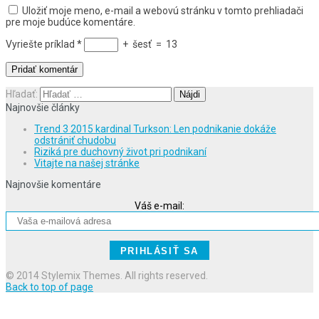
Uložiť moje meno, e-mail a webovú stránku v tomto prehliadači
pre moje budúce komentáre.
Vyriešte príklad
*
+
šesť
=
13
Hľadať:
Najnovšie články
Trend 3 2015 kardinal Turkson: Len podnikanie dokáže
odstrániť chudobu
Riziká pre duchovný život pri podnikaní
Vitajte na našej stránke
Najnovšie komentáre
Váš e-mail:
© 2014 Stylemix Themes. All rights reserved.
Back to top of page