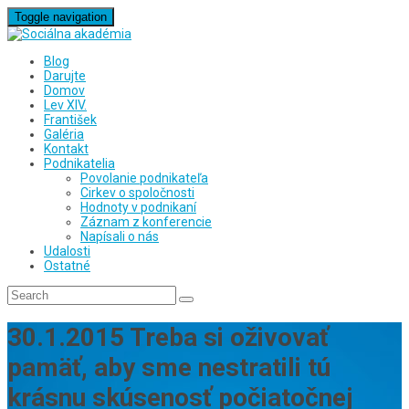
Toggle navigation
Blog
Darujte
Domov
Lev XIV.
František
Galéria
Kontakt
Podnikatelia
Povolanie podnikateľa
Cirkev o spoločnosti
Hodnoty v podnikaní
Záznam z konferencie
Napísali o nás
Udalosti
Ostatné
30.1.2015 Treba si oživovať
pamäť, aby sme nestratili tú
krásnu skúsenosť počiatočnej