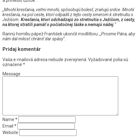
a prinieslo úžitok“:
„Mnohí kresťania, veľmi mnohí, spôsobujú bolesť, zraňujú srdce. Mnohí
kresťania, na pol ceste, ktorí odpadli z tejto cesty smerom k stretnutiu s
Ježišom.
Kresťania, ktorí odchádzajú zo stretnutia s Ježišom, z cesty,
na ktorej stratili pamäť o počiatočnej láske a nemajú nádej
.“
Rannú homíliu pápež František ukončil modlitbou:
„Prosme Pána, aby
nám dal milosť chrániť dar spásy“.
Pridaj komentár
Vaša e-mailová adresa nebude zverejnená.
Vyžadované polia sú
označené
*
Message
Name
*
Email
*
Website