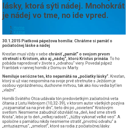
lásky, ktorá sýti nádej. Mnohokrát
je nádej vo tme, no ide vpred.
Home
Kázne
30.1.2015 Piatková pápežova homília: Chráňme si pamäť o
počiatočnej láske a nádej
Kresťan musí vždy v sebe
chrániť „pamäť“ o svojom prvom
stretnutí s Kristom, ako aj „nádej“, ktorú Kristus prináša
. To ho
pobáda napredovať v živote s „odvahou“ viery. Povedal pápež
František v rannej homílii z Domu sv. Marty.
Nemiluje seriózne ten, kto nepamätá na „počiatky lásky“.
Kresťan,
ktorý si už viac nespomína na svoje prvé stretnutie s Ježišom je
osobou vyprázdnenou, duchovne mŕtvou, tak ako ňou vedia byť len
„vlažní“.
Homílii Svätého Otca udávala tón predovšetkým začiatočná veta
čítania z Listu Hebrejom (10,32-39), v ktorom autor všetkých pozýva
„rozpamätať sa na prvé dni“, tieto dni po „osvietení“ Kristovým
svetlom. Nesmieme zabudnúť obzvlášť na „deň, keď sme stretli
Krista“, lebo je to deň „veľkej radosti“, „túžby vykonať veľké veci“. A
spoločne s pamäťou nikdy nesmieme stratiť „prvotnú odvahu“ a
„entuziazmus“, „smelosť“, ktoré sa rodia z počiatočnej lásky: