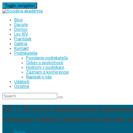
Toggle navigation
Blog
Darujte
Domov
Lev XIV.
František
Galéria
Kontakt
Podnikatelia
Povolanie podnikateľa
Cirkev o spoločnosti
Hodnoty v podnikaní
Záznam z konferencie
Napísali o nás
Udalosti
Ostatné
30.1.20 čo je skúšobným kameňom? 
schopný znášať pokorenia života, 
Home