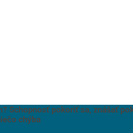
Schopnosť pokoriť sa, znášať pokor
niečo chýba