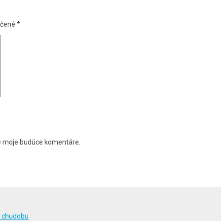
ačené
*
re moje budúce komentáre.
ť chudobu