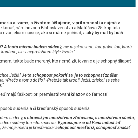
ameria aj vám»,
s životom účtujeme, v prítomnosti a najmä v
e konať, nám hovoria Blahoslavenstvá a Matúšova 25. kapitola.
o evanjelium opisuje, ako si máme počínať, a
aký by mal byť náš
i?
A touto mierou budem súdený
, nie nejakou inou: tou, práve tou, ktorú
konáme, ale v nepretržitom štýle života.“
goizmom, takto bude meraný; kto nemá zľutovanie a je schopný šliapať
 chce Ježiš?
Je to schopnosť pokoriť sa, je to schopnosť znášať
sa: »Prečo k tomu došlo?
-Pretože tak urobil Ježiš, zriekol sa seba
r.“
eď majú ťažkosti pri premiestňovaní kňazov do farností
 spôsob súdenia a či kresťanský spôsob súdenia:
 budem súdený,
s obrovským množstvom zľutovania, s množstvom súcitu,
 budem súdený tou istou mierou.
Vyprosujme si od Pána milosť žiť
e, že moja miera je kresťanská:
schopnosť niesť kríž, schopnosť znášať