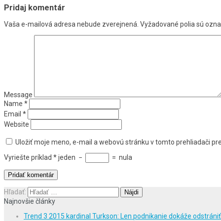
Pridaj komentár
Vaša e-mailová adresa nebude zverejnená.
Vyžadované polia sú ozn
Message
Name
*
Email
*
Website
Uložiť moje meno, e-mail a webovú stránku v tomto prehliadači p
Vyriešte príklad
*
jeden
−
=
nula
Hľadať:
Najnovšie články
Trend 3 2015 kardinal Turkson: Len podnikanie dokáže odstráni