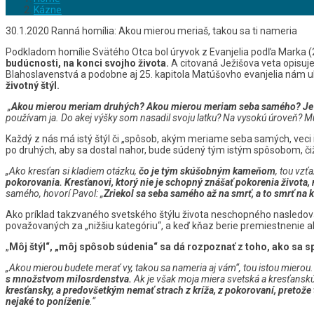
Kázne
30.1.2020 Ranná homília: Akou mierou meriaš, takou sa ti nameria
Podkladom homílie Svätého Otca bol úryvok z Evanjelia podľa Marka (2,
budúcnosti, na konci svojho života.
A citovaná Ježišova veta opisuj
Blahoslavenstvá a podobne aj 25. kapitola Matúšovho evanjelia nám uk
životný štýl.
„
Akou mierou meriam druhých? Akou mierou meriam seba samého? Je to 
používam ja.
Do akej výšky som nasadil svoju latku
? Na vysokú úroveň? Mus
Každý z nás má istý štýl či „spôsob, akým meriame seba samých, veci i
po druhých, aby sa dostal nahor, bude súdený tým istým spôsobom, čiž
„Ako kresťan si kladiem otázku,
čo je tým
skúšobným
kameňom
, tou vzť
pokorovania. Kresťanovi, ktorý nie je schopný znášať pokorenia života,
samého, hovorí Pavol: „
Zriekol sa seba samého až na smrť, a to smrť na k
Ako príklad takzvaného svetského štýlu života neschopného nasledova
považovaných za „nižšiu kategóriu“, a keď kňaz berie premiestnenie ak
„
Môj štýl“, „môj spôsob súdenia“ sa dá rozpoznať z toho, ako sa 
„Akou mierou budete merať vy, takou sa nameria aj vám“, tou istou mierou.
s množstvom milosrdenstva.
Ak je však moja miera svetská a kresťanskú
kresťansky, a predovšetkým nemať strach z kríža, z pokorovaní, pretože t
nejaké to poníženie
.“