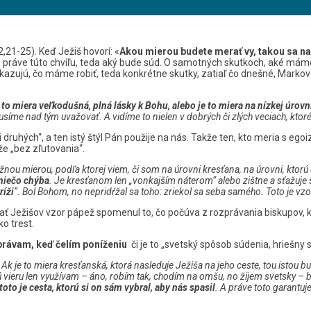
21-25). Keď Ježiš hovorí: «
Akou mierou budete merať vy, takou sa n
e práve túto chvíľu, teda aký bude súd. O samotných skutkoch, aké mám
azujú, čo máme robiť, teda konkrétne skutky, zatiaľ čo dnešné, Markov
miera veľkodušná, plná lásky k Bohu, alebo je to miera na nízkej úrovn
íme nad tým uvažovať. A vidíme to nielen v dobrých či zlých veciach, ktoré 
 druhých“, a ten istý štýl Pán použije na nás. Takže ten, kto meria s e
e „bez zľutovania“.
ažnou mierou, podľa ktorej viem, či som na úrovni kresťana, na úrovni, ktorú
 niečo chýba
. Je kresťanom len „vonkajším náterom“ alebo zištne
a sťažuje 
ríži
“. Bol Bohom, no nepridŕžal sa toho: zriekol sa seba samého. Toto je vzo
ť Ježišov vzor pápež spomenul to, čo počúva z rozprávania biskupov, k
o trest.
správam, keď čelím poníženiu
či je to „svetský spôsob súdenia, hriešny
 Ak je to miera kresťanská, ktorá nasleduje Ježiša na jeho ceste, tou istou
 vieru len využívam – áno, robím tak, chodím na omšu, no žijem svetsky –
oto je cesta, ktorú si on sám vybral, aby nás spasil
. A práve toto garantuj