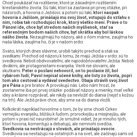
Chcel poukázať na rozlíšenie, ktoré je zásadným rozlíšením
kresťanského života. Sú takí, ktorí sa zastavia pri prvej otázke, pri
názoroch, a hovoria
o Ježišovi
; a potom sú takí,
ktorí naopak
hovoria
s Ježišom
, prinášajú mu svoj život, vstupujú do vzťahu s
ním, robia tak rozhodujúci krok, ktorý všetko mení. Práve o to
Pánovi ide, chce byť stredom našich myšlienok, stať sa
referenčným bodom našich citov, byť skrátka aby bol láskou
nášho života.
Nezaujímajú ho názory, aké o ňom máme, zaujíma ho
naša láska, zaujíma ho, či je v našom srdci.
Svätci, ktorých dnes slávime, urobili takýto prechod a stali sa
svedkami
. Prechod od názoru k tomu, že majú Ježiša v srdci: sú to
svedkovia. Neboli
obdivovateľmi
, ale
napodobňovateľmi
Ježiša. Neboli
divákmi, ale protagonistami evanjelia. Verili nie slovami, ale
skutkami.
Peter o poslaní nehovoril, on to poslanie žil, bol
rybárom ľudí; Pavol nepísal učené knihy, ale listy zo života, popri
tom ako cestoval a vydával svedectvo.
Obaja strávili svoj život
pre Pána
a pre bratov. A provokujú nás. Lebo nám hrozí, že
zostaneme iba pri prvej otázke: podávať názory a mienky, mať veľké
idey a krásne rozprávať, ale nikdy sa nevložiť do diania (nejsť s kožou
na trh). Ale Ježiš práve chce, aby sme sa do diania vložili.
Koľkokrát napríklad hovoríme o tom, že by sme chceli Cirkev
vernejšiu evanjeliu, bližšiu k ľuďom, prorockejšiu a misijnejšiu, ale
potom v praxi nič neurobíme! Je smutné vidieť, že je mnoho tých,
ktorí hovoria, komentujú a debatujú, ale nemnohí svedčia
.
Svedkovia sa nestrácajú v slovách, ale prinášajú ovocie.
Svedkovia sa nesťažujú na ostatných a na svet, ale začínajú sami od