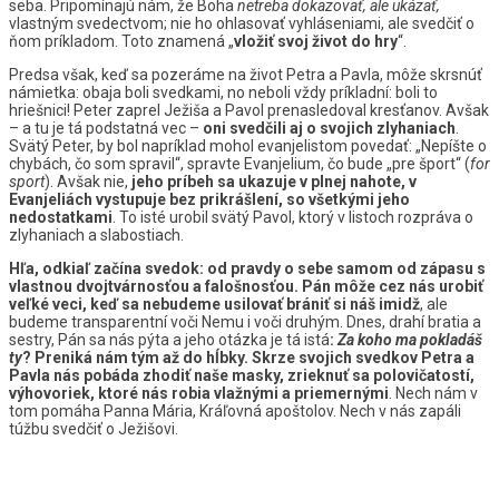
seba. Pripomínajú nám, že Boha
netreba dokazovať, ale ukázať,
vlastným svedectvom; nie ho ohlasovať vyhláseniami, ale svedčiť o
ňom príkladom. Toto znamená „
vložiť svoj život do hry
“.
Predsa však, keď sa pozeráme na život Petra a Pavla, môže skrsnúť
námietka: obaja boli svedkami, no neboli vždy príkladní: boli to
hriešnici! Peter zaprel Ježiša a Pavol prenasledoval kresťanov. Avšak
– a tu je tá podstatná vec –
oni svedčili aj o svojich zlyhaniach
.
Svätý Peter, by bol napríklad mohol evanjelistom povedať: „Nepíšte o
chybách, čo som spravil“, spravte Evanjelium, čo bude „pre šport“ (
for
sport
). Avšak nie,
jeho príbeh sa ukazuje v plnej nahote, v
Evanjeliách vystupuje bez prikrášlení, so všetkými jeho
nedostatkami
. To isté urobil svätý Pavol, ktorý v listoch rozpráva o
zlyhaniach a slabostiach.
Hľa, odkiaľ začína svedok: od pravdy o sebe samom od zápasu s
vlastnou dvojtvárnosťou a falošnosťou. Pán môže cez nás urobiť
veľké veci, keď sa nebudeme usilovať brániť si náš imidž
, ale
budeme transparentní voči Nemu i voči druhým. Dnes, drahí bratia a
sestry, Pán sa nás pýta a jeho otázka je tá istá
:
Za koho ma pokladáš
ty
? Preniká nám tým až do hĺbky. Skrze svojich svedkov Petra a
Pavla nás pobáda zhodiť naše masky, zrieknuť sa polovičatostí,
výhovoriek, ktoré nás robia vlažnými a priemernými
. Nech nám v
tom pomáha Panna Mária, Kráľovná apoštolov. Nech v nás zapáli
túžbu svedčiť o Ježišovi.