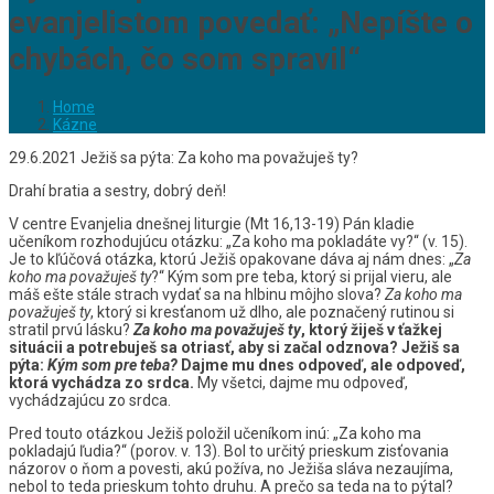
evanjelistom povedať: „Nepíšte o
chybách, čo som spravil“
Home
Kázne
29.6.2021 Ježiš sa pýta: Za koho ma považuješ ty?
Drahí bratia a sestry, dobrý deň!
V centre Evanjelia dnešnej liturgie (Mt 16,13-19) Pán kladie
učeníkom rozhodujúcu otázku: „Za koho ma pokladáte vy?“ (v. 15).
Je to kľúčová otázka, ktorú Ježiš opakovane dáva aj nám dnes: „
Za
koho ma považuješ ty
?“ Kým som pre teba, ktorý si prijal vieru, ale
máš ešte stále strach vydať sa na hlbinu môjho slova?
Za koho ma
považuješ ty
, ktorý si kresťanom už dlho, ale poznačený rutinou si
stratil prvú lásku?
Za koho ma považuješ ty
, ktorý žiješ v ťažkej
situácii a potrebuješ sa otriasť, aby si začal odznova? Ježiš sa
pýta:
Kým som pre teba?
Dajme mu dnes odpoveď, ale odpoveď,
ktorá vychádza zo srdca.
My všetci, dajme mu odpoveď,
vychádzajúcu zo srdca.
Pred touto otázkou Ježiš položil učeníkom inú: „Za koho ma
pokladajú ľudia?“ (porov. v. 13). Bol to určitý prieskum zisťovania
názorov o ňom a povesti, akú požíva, no Ježiša sláva nezaujíma,
nebol to teda prieskum tohto druhu. A prečo sa teda na to pýtal?