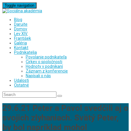
Toggle navigation
Blog
Darujte
Domov
Lev XIV.
František
Galéria
Kontakt
Podnikatelia
Povolanie podnikateľa
Cirkev o spoločnosti
Hodnoty v podnikaní
Záznam z konferencie
Napísali o nás
Udalosti
Ostatné
29.6.21 Peter a Pavol svedčili aj o
svojich zlyhaniach. Svätý Peter,
by bol napríklad mohol