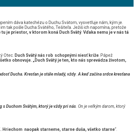
stúpením dáva katechézu o Duchu Svätom, vysvetľuje nám, kým je.
že im tak pošle Ducha Svätého, Tešiteľa. Ježiš ich napomína, pretože
tu je priestor, v ktorom koná Duch Svätý
.
Vďaka nemu je v nás tá
tý Otec.
Duch Svätý nás rob schopnými niesť kríže
. Pápež
šetko obnovuje. „Duch Svätý je ten, kto nás sprevádza životom,
dosť Ducha. Kresťan je stále mladý, vždy
.
A keď začína srdce kresťana
óg s Duchom Svätým, ktorý je vždy pri nás
. On je veľkým darom, ktorý
“. Hriechom naopak starneme, starne duša, všetko starne
“.