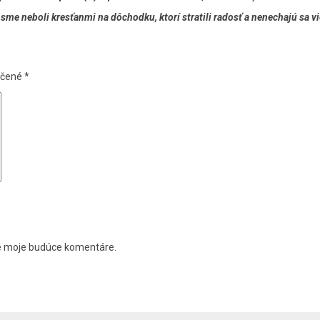
sme neboli kresťanmi na dôchodku, ktorí stratili radosť a nenechajú sa v
ačené
*
re moje budúce komentáre.