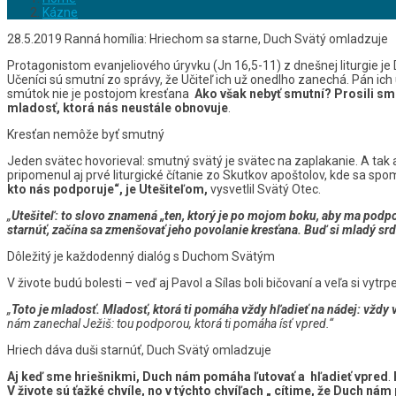
Kázne
28.5.2019 Ranná homília: Hriechom sa starne, Duch Svätý omladzuje
Protagonistom evanjeliového úryvku (Jn 16,5-11) z dnešnej liturgie j
Učeníci sú smutní zo správy, že Učiteľ ich už onedlho zanechá. Pán ich 
smútok nie je postojom kresťana
Ako však nebyť smutní?
Prosili sm
mladosť, ktorá nás neustále obnovuje
.
Kresťan nemôže byť smutný
Jeden svätec hovorieval: smutný svätý je svätec na zaplakanie. A tak 
pripomenul aj prvé liturgické čítanie zo Skutkov apoštolov, kde sa spo
kto nás podporuje“, je Utešiteľom,
vysvetlil Svätý Otec.
„
Utešiteľ: to slovo znamená „ten, ktorý je po mojom boku, aby ma podpo
starnúť, začína sa zmenšovať jeho povolanie kresťana.
Buď si mladý srd
Dôležitý je každodenný dialóg s Duchom Svätým
V živote budú bolesti – veď aj Pavol a Sílas boli bičovaní a veľa si vytrpe
„
Toto je mladosť. Mladosť, ktorá ti pomáha vždy hľadieť na nádej: vždy 
nám zanechal Ježiš: tou podporou, ktorá ti pomáha ísť vpred.“
Hriech dáva duši starnúť, Duch Svätý omladzuje
Aj keď sme hriešnikmi, Duch nám pomáha ľutovať a hľadieť vpred
.
V živote sú ťažké chvíle, no v týchto chvíľach „ cítime, že Duch ná