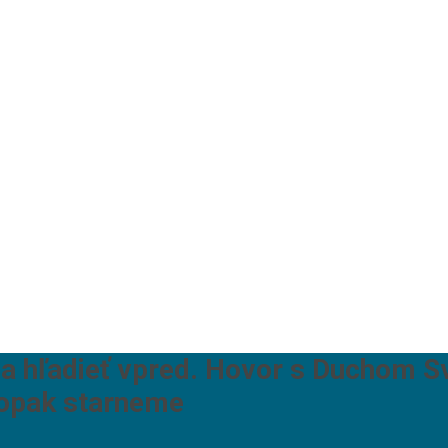
a hľadieť vpred. Hovor s Duchom Sv
aopak starneme