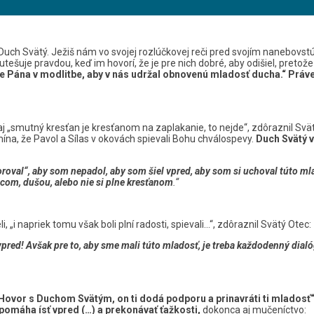
e Duch Svätý. Ježiš nám vo svojej rozlúčkovej reči pred svojím nanebov
utešuje pravdou, keď im hovorí, že je pre nich dobré, aby odišiel, preto
e Pána v modlitbe, aby v nás udržal obnovenú mladosť ducha.“ Práve 
aj „smutný kresťan je kresťanom na zaplakanie, to nejde“, zdôraznil Svä
mína, že Pavol a Sílas v okovách spievali Bohu chválospevy.
Duch Svätý v
roval“, aby som nepadol, aby som šiel vpred, aby som si uchoval túto mla
com, dušou, alebo nie si plne kresťanom
.“
li, „i napriek tomu však boli plní radosti, spievali…“, zdôraznil Svätý Otec:
vpred!
Avšak pre to, aby sme mali túto mladosť, je treba každodenný dial
Hovor s Duchom Svätým, on ti dodá podporu a prinavráti ti mladosť
m pomáha ísť vpred (…) a prekonávať ťažkosti,
dokonca aj mučeníctvo: