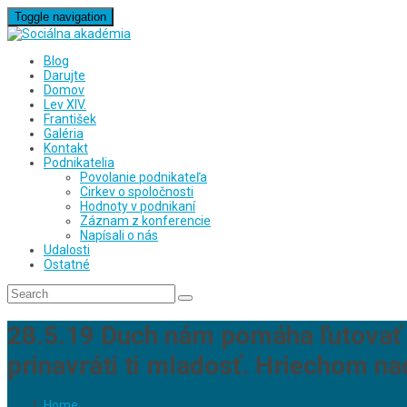
Toggle navigation
Blog
Darujte
Domov
Lev XIV.
František
Galéria
Kontakt
Podnikatelia
Povolanie podnikateľa
Cirkev o spoločnosti
Hodnoty v podnikaní
Záznam z konferencie
Napísali o nás
Udalosti
Ostatné
28.5.19 Duch nám pomáha ľutovať 
prinavráti ti mladosť. Hriechom n
Home