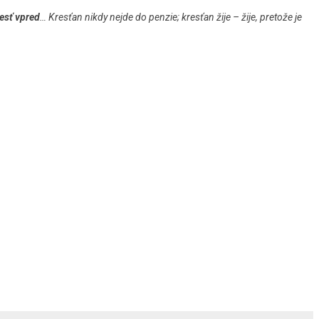
iesť vpred
… Kresťan nikdy nejde do penzie; kresťan žije – žije, pretože je