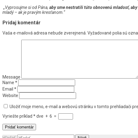
„Vyprosujme si od Pána,
aby sme nestratili túto obnovenú mladosť, aby 
mladý – ak je pravým kresťanom.“
Pridaj komentár
Vaša e-mailová adresa nebude zverejnená.
Vyžadované polia sú ozn
Message
Name
*
Email
*
Website
Uložiť moje meno, e-mail a webovú stránku v tomto prehliadači p
Vyriešte príklad
*
dve
+
6
=
Hľadať: