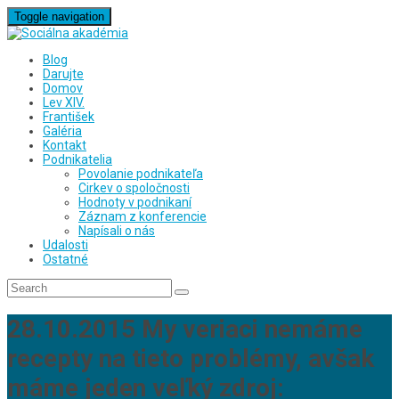
Toggle navigation
Blog
Darujte
Domov
Lev XIV.
František
Galéria
Kontakt
Podnikatelia
Povolanie podnikateľa
Cirkev o spoločnosti
Hodnoty v podnikaní
Záznam z konferencie
Napísali o nás
Udalosti
Ostatné
28.10.2015 My veriaci nemáme
recepty na tieto problémy, avšak
máme jeden veľký zdroj: