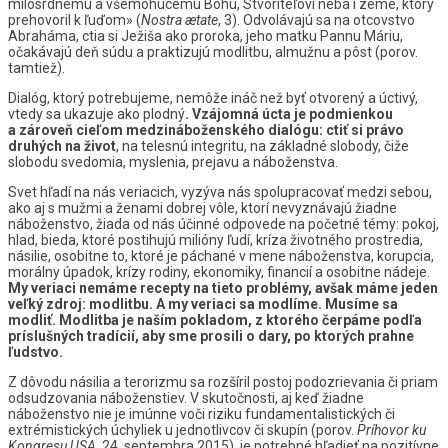
milosrdnému a všemohúcemu Bohu, Stvoriteľovi neba i zeme, ktorý
prehovoril k ľuďom» (
Nostra ætate
, 3). Odvolávajú sa na otcovstvo
Abraháma, ctia si Ježiša ako proroka, jeho matku Pannu Máriu,
očakávajú deň súdu a praktizujú modlitbu, almužnu a pôst (porov.
tamtiež).
Dialóg, ktorý potrebujeme, nemôže ináč než byť otvorený a úctivý,
vtedy sa ukazuje ako plodný
. Vzájomná úcta je podmienkou
a zároveň cieľom medzináboženského dialógu: ctiť si právo
druhých na život
, na telesnú integritu, na základné slobody, čiže
slobodu svedomia, myslenia, prejavu a náboženstva.
Svet hľadí na nás veriacich, vyzýva nás spolupracovať medzi sebou,
ako aj s mužmi a ženami dobrej vôle, ktorí nevyznávajú žiadne
náboženstvo, žiada od nás účinné odpovede na početné témy: pokoj,
hlad, bieda, ktoré postihujú milióny ľudí, kríza životného prostredia,
násilie, osobitne to, ktoré je páchané v mene náboženstva, korupcia,
morálny úpadok, krízy rodiny, ekonomiky, financií a osobitne nádeje.
My veriaci nemáme recepty na tieto problémy, avšak máme jeden
veľký zdroj: modlitbu. A my veriaci sa modlíme. Musíme sa
modliť. Modlitba je naším pokladom, z ktorého čerpáme podľa
príslušných tradícií, aby sme prosili o dary, po ktorých prahne
ľudstvo.
Z dôvodu násilia a terorizmu sa rozšíril postoj podozrievania či priam
odsudzovania náboženstiev. V skutočnosti, aj keď žiadne
náboženstvo nie je imúnne voči riziku fundamentalistických či
extrémistických úchyliek u jednotlivcov či skupín (porov.
Príhovor ku
Kongresu USA
, 24. septembra 2015), je potrebné hľadieť na pozitívne