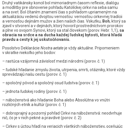
Druhý vatikánsky koncil bol mimoriadnym časom reflexie, dialógu
a modlitby pre obnovenie pohľadu Katolíckej cirkvi na seba samu
a na svet. Bol čítaním znamení čias s pohľadom upriameným na
aktualizáciu vedenú dvojitou vernosťou: vernosťou cirkevnej tradícii
a vernosťou dejinám mužov a žien našich čias. Vskutku,
Boh
, ktorý sa
zjavil v stvorení a v dejinách, ktorý hovoril prostredníctvom prorokov
a plne vo svojom Synovi, ktorý sa stal človekom (porov. Hebr. 1,1),
sa
obracia na srdce a na ducha každej ľudskej bytosti, ktorá hľadá
pravdu a cesty k jej uskutočňovaniu.
Posolstvo Deklarácie
Nostra aetate
je vždy aktuálne. Pripomeniem
v skratke niekoľko jeho bodov:
– rastúca vzájomná závislosť medzi národmi (porov. č. 1)
– ľudské hľadanie zmyslu života, utrpenia, smrti, otázniky, ktoré vždy
sprevádzajú našu cestu (porov. č. 1)
– spoločný pôvod a spoločný osud ľudstva (porov. č. 1)
– jednota ľudskej rodiny (porov. č. 1)
– náboženstvá ako hľadanie Boha alebo Absolútna vo vnútri
rozličných etník a kultúr (porov. č. 1)
– dobroprajný a pozorný pohľad Cirkvi na náboženstvá: neodvrhuje
nič, čo je v nich pekné a pravdivé (porov. č. 2)
– Cirkev s úctou hľadí na veriacich všetkých náboženstiev, oceňujúc