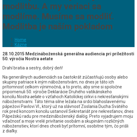
modlitbu. A my veriaci sa
modlíme. Musíme sa modliť.
Modlitba je naším pokladom
Home
Kázne
28.10.2015 Medzináboženská generálna audiencia pri príležitosti
50. výročia Nostra aetate
Drahí bratia a sestry, dobrý deň!
Na generálnych audienciách sa častokrát zúčastňujú osoby alebo
skupiny patriace k iným náboženstvám; no dnes je táto ich
prítomnosť celkom výnimočná, a to preto, aby sme si spoločne
pripomenuli 50. výročie Deklarácie Druhého vatikánskeho
koncilu
Nostra aetate
o vzťahoch Katolíckej cirkvi s nekresťanskými
náboženstvami. Táto téma silne ležala na srdci blahoslavenému
pápežovi Pavlovi VI., ktorý už na slávnosť Zoslania Ducha Svätého
rok pred koncom koncilu ustanovil Sekretariát pre nekresťanov, dnes
Pápežskú radu pre medzináboženský dialóg. Preto vyjadrujem moju
vďačnosť a moje vrelé privítanie osobám a skupinám rozličných
náboženstiev, ktorí dnes chceli byť prítomní, osobitne tým, čo prišli
z diaľky.