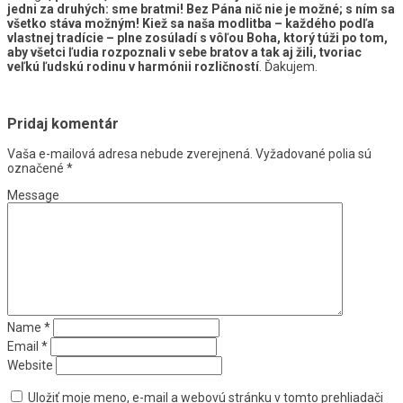
jedni za druhých: sme bratmi! Bez Pána nič nie je možné; s ním sa
všetko stáva možným! Kiež sa naša modlitba – každého podľa
vlastnej tradície – plne zosúladí s vôľou Boha, ktorý túži po tom,
aby všetci ľudia rozpoznali v sebe bratov a tak aj žili, tvoriac
veľkú ľudskú rodinu v harmónii rozličností
. Ďakujem.
Pridaj komentár
Vaša e-mailová adresa nebude zverejnená.
Vyžadované polia sú
označené
*
Message
Name
*
Email
*
Website
Uložiť moje meno, e-mail a webovú stránku v tomto prehliadači