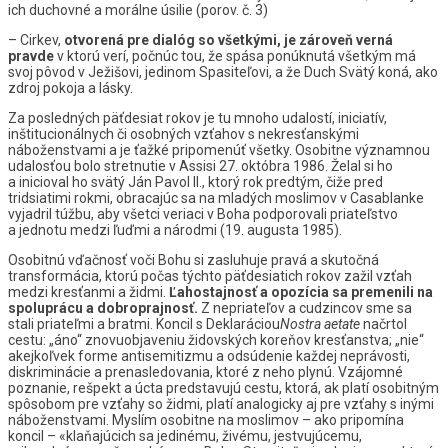
ich duchovné a morálne úsilie (porov. č. 3)
– Cirkev,
otvorená pre dialóg so všetkými, je zároveň verná
pravde
v ktorú verí, počnúc tou, že spása ponúknutá všetkým má
svoj pôvod v Ježišovi, jedinom Spasiteľovi, a že Duch Svätý koná, ako
zdroj pokoja a lásky.
Za posledných päťdesiat rokov je tu mnoho udalostí, iniciatív,
inštitucionálnych či osobných vzťahov s nekresťanskými
náboženstvami a je ťažké pripomenúť všetky. Osobitne významnou
udalosťou bolo stretnutie v Assisi 27. októbra 1986. Želal si ho
a inicioval ho svätý Ján Pavol II., ktorý rok predtým, čiže pred
tridsiatimi rokmi, obracajúc sa na mladých moslimov v Casablanke
vyjadril túžbu, aby všetci veriaci v Boha podporovali priateľstvo
a jednotu medzi ľuďmi a národmi (19. augusta 1985).
Osobitnú vďačnosť voči Bohu si zasluhuje pravá a skutočná
transformácia, ktorú počas týchto päťdesiatich rokov zažil vzťah
medzi kresťanmi a židmi.
Ľahostajnosť a opozícia sa premenili na
spoluprácu a dobroprajnosť.
Z nepriateľov a cudzincov sme sa
stali priateľmi a bratmi. Koncil s Deklaráciou
Nostra aetate
načrtol
cestu: „áno“ znovuobjaveniu židovských koreňov kresťanstva; „nie“
akejkoľvek forme antisemitizmu a odsúdenie každej neprávosti,
diskriminácie a prenasledovania, ktoré z neho plynú. Vzájomné
poznanie, rešpekt a úcta predstavujú cestu, ktorá, ak platí osobitným
spôsobom pre vzťahy so židmi, platí analogicky aj pre vzťahy s inými
náboženstvami. Myslím osobitne na moslimov – ako pripomína
koncil – «klaňajúcich sa jedinému, živému, jestvujúcemu,