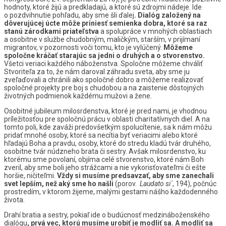
hodnoty, ktoré žijú a predkladajú, a ktoré sú zdrojmi nádeje. Ide
o pozdvihnutie pohľadu, aby sme šli ďalej
. Dialóg založený na
dôverujúcej úcte môže priniesť semienka dobra, ktoré sa raz
stanú zárodkami priateľstva
a spolupráce v mnohých oblastiach
a osobitne v službe chudobným, maličkým, starším, v prijímaní
migrantov, v pozornosti voči tomu, kto je vylúčený.
Môžeme
spoločne kráčať starajúc sa jedni o druhých a o stvorenstvo.
Všetci veriaci každého náboženstva. Spoločne môžeme chváliť
Stvoriteľa za to, že nám daroval záhradu sveta, aby sme ju
zveľaďovali a chránili ako spoločné dobro a môžeme realizovať
spoločné projekty pre boj s chudobou a na zaistenie dôstojných
životných podmienok každému mužovi a žene.
Osobitné jubileum milosrdenstva, ktoré je pred nami, je vhodnou
príležitosťou pre spoločnú prácu v oblasti charitatívnych diel. A na
tomto poli, kde zaváži predovšetkým spolucítenie, sa k nám môžu
pridať mnohé osoby, ktoré sa necítia byť veriacimi alebo ktoré
hľadajú Boha a pravdu, osoby, ktoré do stredu kladú tvár druhého,
osobitne tvár núdzneho brata či sestry. Avšak milosrdenstvo, ku
ktorému sme povolaní, objíma celé stvorenstvo, ktoré nám Boh
zveril, aby sme boli jeho strážcami a nie vykorisťovateľmi či ešte
horšie, ničiteľmi.
Vždy si musíme predsavzať, aby sme zanechali
svet lepším, než aký sme ho našli
(porov.
Laudato si´
, 194), počnúc
prostredím, v ktorom žijeme, malými gestami nášho každodenného
života.
Drahí bratia a sestry, pokiaľ ide o budúcnosť medzináboženského
dialógu
, prvá vec, ktorú musíme urobiť je modliť sa. A modliť sa