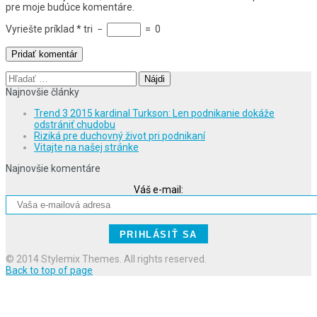
pre moje budúce komentáre.
Vyriešte príklad
*
tri
−
=
0
Hľadať:
Najnovšie články
Trend 3 2015 kardinal Turkson: Len podnikanie dokáže
odstrániť chudobu
Riziká pre duchovný život pri podnikaní
Vitajte na našej stránke
Najnovšie komentáre
Váš e-mail:
© 2014 Stylemix Themes. All rights reserved.
Back to top of page