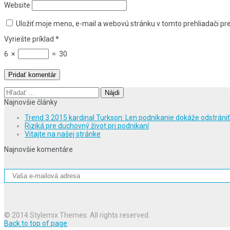
Website
Uložiť moje meno, e-mail a webovú stránku v tomto prehliadači p
Vyriešte príklad
*
6
×
=
30
Hľadať:
Najnovšie články
Trend 3 2015 kardinal Turkson: Len podnikanie dokáže odstráni
Riziká pre duchovný život pri podnikaní
Vitajte na našej stránke
Najnovšie komentáre
© 2014 Stylemix Themes. All rights reserved.
Back to top of page