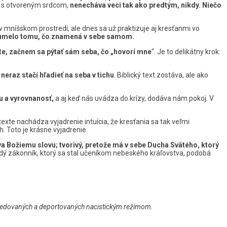
é s otvoreným srdcom,
nenecháva veci tak ako predtým, nikdy.
Niečo
a v mníšskom prostredí, ale dnes sa už praktizuje aj kresťanmi vo
ozumelo tomu, čo znamená v sebe samom.
exte, začnem sa pýtať sám seba, čo „hovorí mne
“. Je to delikátny krok:
eraz stačí hľadieť na seba v tichu
. Biblický text zostáva, ale ako
lu a vyrovnanosť,
a aj keď nás uvádza do krízy, dodáva nám pokoj. V
 texte nachádza vyjadrenie intuícia, že kresťania sa tak veľmi
ch. Toto je krásne vyjadrenie.
a Božiemu slovu; tvorivý, pretože má v sebe Ducha Svätého, ktorý
aždý zákonník, ktorý sa stal učeníkom nebeského kráľovstva, podobá
asledovaných a deportovaných nacistickým režimom.