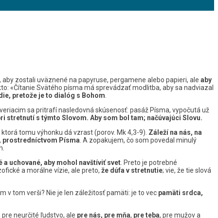
, aby zostali uväznené na papyruse, pergamene alebo papieri, ale
aby
to: «Čítanie Svätého písma má sprevádzať modlitba, aby sa nadviazal
die, pretože je to dialóg s Bohom
.
 veriacim sa pritrafí nasledovná skúsenosť: pasáž Písma, vypočutá už
ri stretnutí s týmto Slovom. Aby som bol tam; načúvajúci Slovu.
, ktorá tomu výhonku dá vzrast (porov. Mk 4,3-9).
Záleží na nás, na
e, prostredníctvom Písma
. A zopakujem, čo som povedal minulý
n.
é a uchované, aby mohol navštíviť svet
. Preto je potrebné
ofické a morálne vízie, ale preto,
že dúfa v stretnutie
; vie, že tie slová
 v tom verši? Nie je len záležitosť pamäti: je to vec
pamäti srdca,
aná pre neurčité ľudstvo, ale
pre nás, pre mňa
,
pre teba
, pre mužov a