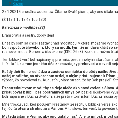
Kázne
27.1.2021 Generálna audiencia: Čítame Sväté písmo, aby ono čítalo n
(Ž 119,1.15.18.48.105.130)
Katechéza o modlitbe (22)
Drahí bratia a sestry, dobrý deň!
Dnes by som sa chcel zastaviť nad modlitbou, v ktorej môžeme vychád
boli vypočuté človekom, ktorý sa modlí, tým, že im dáva klíčiť vo s
rozhovor medzi Bohom a človekom» (KKC, 2653). Bibliu nemožno čítať
Ten biblický verš bol napísaný aj pre mňa, pred mnohými stáročiami, a
toľko krát,
ku mne jedného dňa znenazdajky prehovorí a osvetlí nejak
Každý deň Boh prechádza a zasieva semiačko do pôdy nášho život
našej modlitbe, na otvorenom srdci, s akým pristupujeme k Písmu
týždeň, čo hovorieval sv. Augustín: „Mám strach, že by Boh prešiel“. S
Prostredníctvom modlitby sa deje niečo ako nové vtelenie Slova. A
pristupovať k Biblii bez postranných úmyslov
, bez jej účelového vyu
boli napísané v Duchu Svätom, a že preto v tom istom Duchu musia byť 
Mne trošku vadí, keď počujem kresťanov, že recitujú biblické verše ako 
tej, čo ťa otvára stretnutiu s Pánom
. A to slovo, ten verš, ťa povedie
My teda čítame Písmo, aby ono „čítalo nás“. A je to milosť, môcť sa