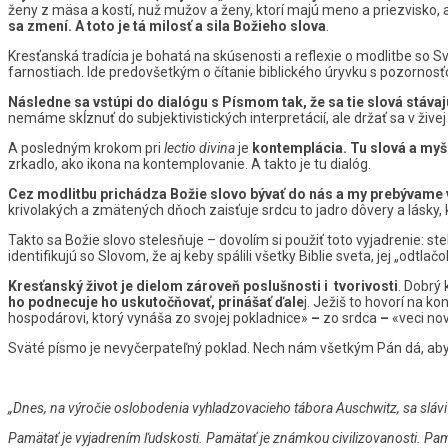
ženy z mäsa a kostí, nuž mužov a ženy, ktorí majú meno a priezvisko, a
sa zmení. A toto je tá milosť a sila Božieho slova
.
Kresťanská tradícia je bohatá na skúsenosti a reflexie o modlitbe 
farnostiach. Ide predovšetkým o čítanie biblického úryvku s pozornosť
Následne sa vstúpi do dialógu s Písmom tak, že sa tie slová stáv
nemáme skĺznuť do subjektivistických interpretácií, ale držať sa v ži
A posledným krokom pri
lectio divina
je
kontemplácia. Tu slová a myš
zrkadlo, ako ikona na kontemplovanie. A takto je tu dialóg.
Cez modlitbu prichádza Božie slovo bývať do nás a my prebývame v
krivolakých a zmätených dňoch zaisťuje srdcu to jadro dôvery a lásky, 
Takto sa Božie slovo stelesňuje – dovolím si použiť toto vyjadrenie: ste
identifikujú so Slovom, že aj keby spálili všetky Biblie sveta, jej „odtla
Kresťanský život je dielom zároveň poslušnosti i tvorivosti
. Dobrý 
ho podnecuje ho uskutočňovať, prinášať ďale
j. Ježiš to hovorí na 
hospodárovi, ktorý vynáša zo svojej pokladnice»
–
zo srdca
–
«veci nov
Sväté písmo je nevyčerpateľný poklad. Nech nám všetkým Pán dá, aby 
„Dnes, na výročie oslobodenia vyhladzovacieho tábora Auschwitz, sa slá
Pamätať je vyjadrením ľudskosti. Pamätať je známkou civilizovanosti. Pam