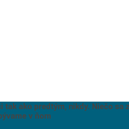
i tak ako predtým, nikdy. Niečo sa 
ebývame v ňom