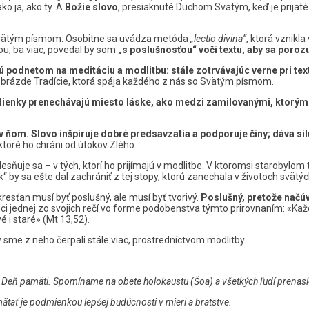
ko ja, ako ty. A
Božie slovo
, presiaknuté Duchom Svätým, keď je prijat
so Svätým písmom. Osobitne sa uvádza metóda
„lectio divina“
, ktorá vznikl
ou, ba viac, povedal by som
„s poslušnosťou“ voči textu, aby sa por
ajú podnetom na meditáciu
a modlitbu: stále zotrvávajúc verne pri t
vej brázde Tradície, ktorá spája každého z nás so Svätým písmom.
lienky prenechávajú miesto láske, ako medzi zamilovanými, ktorým n
 ňom. Slovo inšpiruje dobré predsavzatia a podporuje činy; dáva si
ktoré ho chráni od útokov Zlého.
lesňuje sa – v tých, ktorí ho prijímajú v modlitbe. V ktoromsi starobylom
čok“ by sa ešte dal zachrániť z tej stopy, ktorú zanechala v životoch svätý
kresťan musí byť poslušný, ale musí byť tvorivý.
Poslušný, pretože načúv
konci jednej zo svojich rečí vo forme podobenstva týmto prirovnaním: «K
é i staré» (Mt 13,52).
sme z neho čerpali stále viac, prostredníctvom modlitby.
vi Deň pamäti. Spomíname na obete holokaustu (Šoa) a všetkých ľudí pren
ätať je podmienkou lepšej budúcnosti v mieri a bratstve.