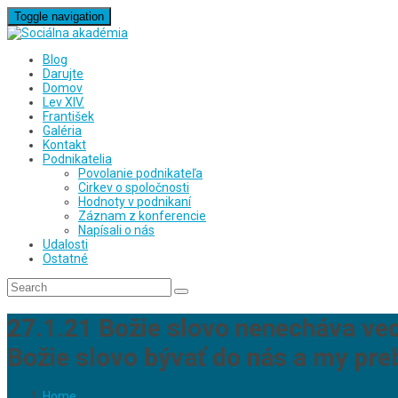
Toggle navigation
Blog
Darujte
Domov
Lev XIV.
František
Galéria
Kontakt
Podnikatelia
Povolanie podnikateľa
Cirkev o spoločnosti
Hodnoty v podnikaní
Záznam z konferencie
Napísali o nás
Udalosti
Ostatné
27.1.21 Božie slovo nenecháva vec
Božie slovo bývať do nás a my pr
Home