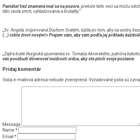
Pamätať tiež znamená mať sa na pozore
, pretože tieto veci sa môžu odo
táto cesta smrti, vyhladzovania a brutality.“
„Sv. Angela, inšpirovaná Duchom Svätým, túžila po tom, aby sa sestry, 
(…) robte život novým!» Prajem vám, aby vám podľa jej príkladu každo
„Zajtra bude liturgická spomienka sv. Tomáša Akvinského, patróna katolíc
vás povzbudí dôverovať múdrosti srdca, aby ste plnili svoje poslanie
.
Pridaj komentár
Vaša e-mailová adresa nebude zverejnená.
Vyžadované polia sú ozn
Message
Name
*
Email
*