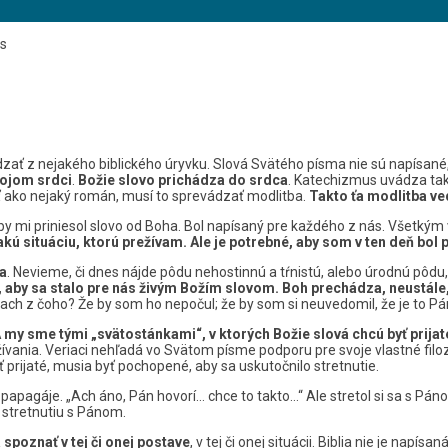
ás
zať z nejakého biblického úryvku. Slová Svätého písma nie sú napísané
vojom srdci
.
Božie slovo prichádza do srdca
. Katechizmus uvádza tak
 ako nejaký román, musí to sprevádzať modlitba.
Takto ťa modlitba ve
by mi priniesol slovo od Boha. Bol napísaný pre každého z nás. Všetkým
ú situáciu, ktorú prežívam. Ale je potrebné, aby som v ten deň bol p
a
. Nevieme, či dnes nájde pôdu nehostinnú a tŕnistú, alebo úrodnú pôdu
, aby sa stalo pre nás živým Božím slovom. Boh prechádza, neustál
trach z čoho? Že by som ho nepočul; že by som si neuvedomil, že je to Pá
 my sme tými „svätostánkami“, v ktorých Božie slová chcú byť prijat
žívania. Veriaci nehľadá vo Svätom písme podporu pre svoje vlastné filoz
prijaté, musia byť pochopené, aby sa uskutočnilo stretnutie.
papagáje. „Ach áno, Pán hovorí… chce to takto…“ Ale stretol si sa s Pánom
 k stretnutiu s Pánom.
 spoznať v tej či onej postave
, v tej či onej situácii. Biblia nie je napís