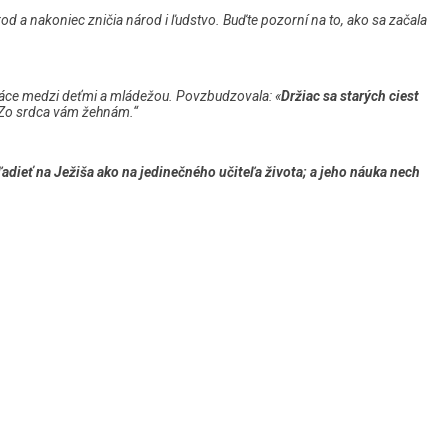
od a nakoniec zničia národ i ľudstvo. Buďte pozorní na to, ako sa začala
práce medzi deťmi a mládežou. Povzbudzovala: «
Držiac sa starých ciest
 Zo srdca vám žehnám.“
adieť na Ježiša ako na jedinečného učiteľa života; a jeho náuka nech