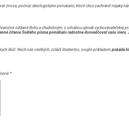
hrať znova, počnúc ideologickými ponukami, ktoré chcú zachrániť nejaký nár
bezhranične oddané Bohu a chudobným, s odvahou ujímali vychovávateľskej 
denné čítanie Svätého písma pomáhalo radostne dosvedčovať vašu vieru
.
kych škôl. Nech nás všetkých, zvlášť študentov, svojím príkladom
pobáda hľ
ačené
*