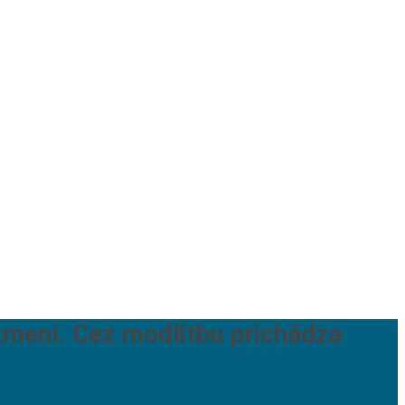
zmení. Cez modlitbu prichádza