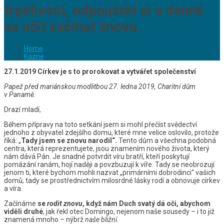
trpělivost, odpouštět si a denně
se učit začínat znovu.
Home
Kázne
27.1.2019 Církev je s to prorokovat a vytvářet společenství
Papež před mariánskou modlitbou 27. ledna 2019, Charitní dům
v Panamě.
Drazí mladí,
Během přípravy na toto setkání jsem si mohl přečíst svědectví
jednoho z obyvatel zdejšího domu, které mne velice oslovilo, protože
říká: „
Tady jsem se znovu narodil“.
Tento dům a všechna podobná
centra, která reprezentujete, jsou znamením nového života, který
nám dává Pán. Je snadné potvrdit víru bratří, kteří poskytují
pomázání ranám, hojí naději a povzbuzují k víře. Tady se neobrozují
jenom ti, které bychom mohli nazvat „primárními dobrodinci“ vašich
domů; tady se prostřednictvím milosrdné lásky rodí a obnovuje církev
a víra.
Začínáme
se
rodit znovu
, když nám Duch svatý dá oči, abychom
viděli druhé
, jak řekl otec Domingo, nejenom naše sousedy – i to již
znamená mnoho – nýbrž
naše bližní.