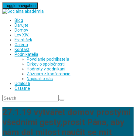
Toggle navigation
Blog
Darujte
Domov
Lev XIV.
František
Galéria
Kontakt
Podnikatelia
Povolanie podnikateľa
Cirkev o spoločnosti
Hodnoty v podnikaní
Záznam z konferencie
Napísali o nás
Udalosti
Ostatné
27.1.19 vytvářet domov prostými
všedními gesty,prosit Pána, aby
nám dal milost naučit se mít