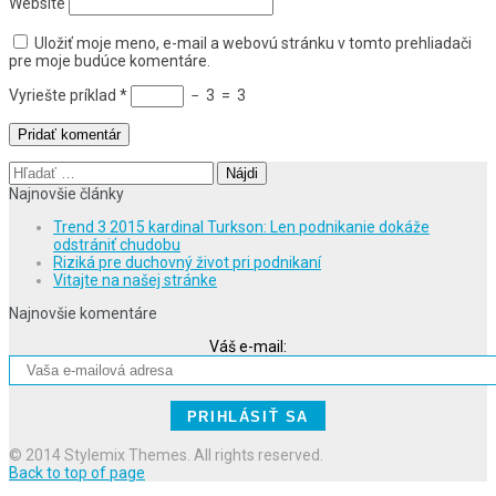
Website
Uložiť moje meno, e-mail a webovú stránku v tomto prehliadači
pre moje budúce komentáre.
Vyriešte príklad
*
−
3
=
3
Hľadať:
Najnovšie články
Trend 3 2015 kardinal Turkson: Len podnikanie dokáže
odstrániť chudobu
Riziká pre duchovný život pri podnikaní
Vitajte na našej stránke
Najnovšie komentáre
Váš e-mail:
© 2014 Stylemix Themes. All rights reserved.
Back to top of page