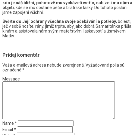
kdo je náš bližní, pohotově mu vycházeli vstříc, nabízeli mu dům a
objetí
, kde se mu dostane péče a bratrské lásky. Do tohoto poslání
jsme zapojeni všichni.
Svěřte do Její ochrany
všechna svoje očekávání a potřeby
, bolesti,
jež v sobě nosíte, rány, jimiž trpíte, aby jako dobrá Samaritánka přišla
k nám a asistovala nám svým mateřstvím, laskavostí a úsměvem
Matky.
Pridaj komentár
Vaša e-mailová adresa nebude zverejnená.
Vyžadované polia sú
označené
*
Message
Name
*
Email
*