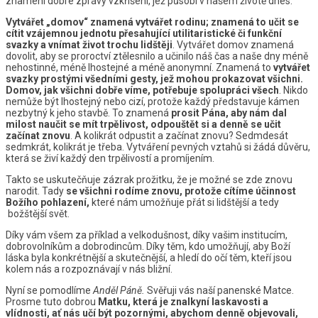
znamení dobré zprávy vzkříšení, jež působí v našem životě dnes.
Vytvářet „domov“ znamená vytvářet rodinu; znamená to učit se
cítit vzájemnou jednotu přesahující utilitaristické či funkční
svazky a vnímat život trochu lidštěji
. Vytvářet domov znamená
dovolit, aby se proroctví ztělesnilo a učinilo náš čas a naše dny méně
nehostinné, méně lhostejné a méně anonymní. Znamená to
vytvářet
svazky prostými všedními gesty, jež mohou prokazovat všichni.
Domov, jak všichni dobře víme, potřebuje spolupráci všech
. Nikdo
nemůže být lhostejný nebo cizí, protože každý představuje kámen
nezbytný k jeho stavbě. To znamená
prosit Pána, aby nám dal
milost naučit se mít trpělivost, odpouštět si a denně se učit
začínat znovu
. A kolikrát odpustit a začínat znovu? Sedmdesát
sedmkrát, kolikrát je třeba. Vytváření pevných vztahů si žádá důvěru,
která se živí každý den trpělivostí a promíjením.
Takto se uskutečňuje zázrak prožitku, že je možné se zde znovu
narodit. Tady
se všichni rodíme znovu, protože cítíme účinnost
Božího pohlazení,
které nám umožňuje přát si lidštější a tedy
božštější svět.
Díky vám všem za příklad a velkodušnost, díky vašim institucím,
dobrovolníkům a dobrodincům. Díky těm, kdo umožňují, aby Boží
láska byla konkrétnější a skutečnější, a hledí do očí těm, kteří jsou
kolem nás a rozpoznávají v nás bližní.
Nyní se pomodlíme
Anděl Páně.
Svěřuji vás naší panenské Matce.
Prosme tuto dobrou
Matku, která je znalkyní laskavosti a
vlídnosti, ať nás učí být pozornými, abychom denně objevovali,