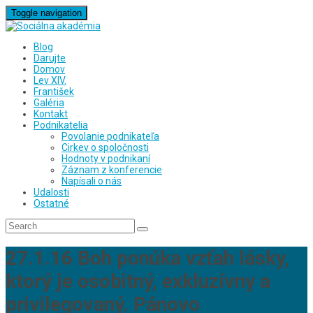
Toggle navigation
Blog
Darujte
Domov
Lev XIV.
František
Galéria
Kontakt
Podnikatelia
Povolanie podnikateľa
Cirkev o spoločnosti
Hodnoty v podnikaní
Záznam z konferencie
Napísali o nás
Udalosti
Ostatné
27.1.16 Boh ponúka vzťah lásky,
ktorý je osobitný, exkluzívny a
privilegovaný. Pánovo