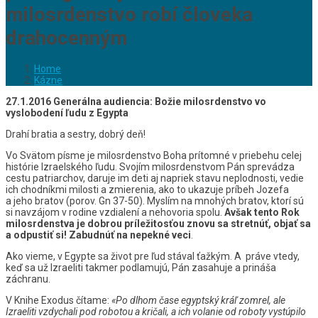
milosrdenstvo robí človeka
drahocenným
Home
Kázne
27.1.2016 Generálna audiencia: Božie milosrdenstvo vo
vyslobodení ľudu z Egypta
Drahí bratia a sestry, dobrý deň!
Vo Svätom písme je milosrdenstvo Boha prítomné v priebehu celej
histórie Izraelského ľudu. Svojím milosrdenstvom Pán sprevádza
cestu patriarchov, daruje im deti aj napriek stavu neplodnosti, vedie
ich chodníkmi milosti a zmierenia, ako to ukazuje príbeh Jozefa
a jeho bratov (porov. Gn 37-50). Myslím na mnohých bratov, ktorí sú
si navzájom v rodine vzdialení a nehovoria spolu.
Avšak tento Rok
milosrdenstva je dobrou príležitosťou znovu sa stretnúť, objať sa
a odpustiť si! Zabudnúť na nepekné veci
.
Ako vieme, v Egypte sa život pre ľud stával ťažkým. A práve vtedy,
keď sa už Izraeliti takmer podlamujú, Pán zasahuje a prináša
záchranu.
V Knihe Exodus čítame:
«Po dlhom čase egyptský kráľ zomrel, ale
Izraeliti vzdychali pod robotou a kričali, a ich volanie od roboty vystúpilo