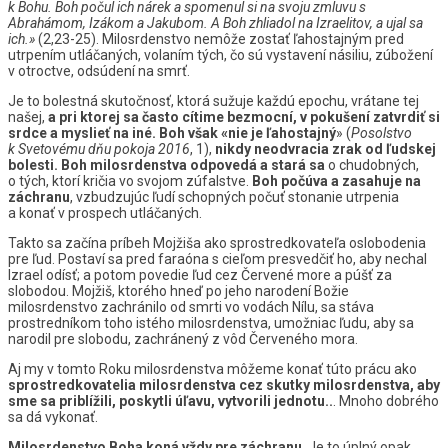
k Bohu. Boh počul ich nárek a spomenul si na svoju zmluvu s
Abrahámom, Izákom a Jakubom. A Boh zhliadol na Izraelitov, a ujal sa
ich.»
(2,23-25). Milosrdenstvo nemôže zostať ľahostajným pred
utrpením utláčaných, volaním tých, čo sú vystavení násiliu, zúbožení
v otroctve, odsúdení na smrť.
Je to bolestná skutočnosť, ktorá sužuje každú epochu, vrátane tej
našej,
a pri ktorej sa často cítime bezmocní, v pokušení zatvrdiť si
srdce a myslieť na iné. Boh však «nie je ľahostajný
» (
Posolstvo
k Svetovému dňu pokoja 2016
, 1),
nikdy neodvracia zrak od ľudskej
bolesti. Boh milosrdenstva odpovedá a stará sa
o chudobných,
o tých, ktorí kričia vo svojom zúfalstve.
Boh počúva a zasahuje na
záchranu
, vzbudzujúc ľudí schopných počuť stonanie utrpenia
a konať v prospech utláčaných.
Takto sa začína príbeh Mojžiša ako sprostredkovateľa oslobodenia
pre ľud. Postaví sa pred faraóna s cieľom presvedčiť ho, aby nechal
Izrael odísť; a potom povedie ľud cez Červené more a púšť za
slobodou. Mojžiš, ktorého hneď po jeho narodení Božie
milosrdenstvo zachránilo od smrti vo vodách Nílu, sa stáva
prostredníkom toho istého milosrdenstva, umožniac ľudu, aby sa
narodil pre slobodu, zachránený z vôd Červeného mora.
Aj my v tomto Roku milosrdenstva môžeme konať túto prácu ako
sprostredkovatelia milosrdenstva cez skutky milosrdenstva, aby
sme sa priblížili, poskytli úľavu, vytvorili jednotu..
. Mnoho dobrého
sa dá vykonať.
Milosrdenstvo Boha koná vždy pre záchranu
. Je to úplný opak