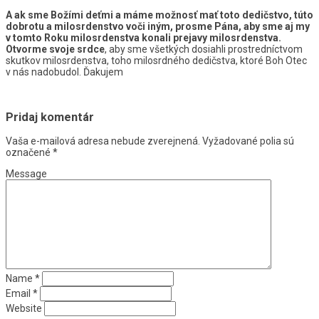
A ak sme Božími deťmi a máme možnosť mať toto dedičstvo, túto
dobrotu a milosrdenstvo voči iným, prosme Pána, aby sme aj my
v tomto Roku milosrdenstva konali prejavy milosrdenstva.
Otvorme svoje srdce
, aby sme všetkých dosiahli prostredníctvom
skutkov milosrdenstva, toho milosrdného dedičstva, ktoré Boh Otec
v nás nadobudol. Ďakujem
Pridaj komentár
Vaša e-mailová adresa nebude zverejnená.
Vyžadované polia sú
označené
*
Message
Name
*
Email
*
Website