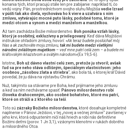
konania tých, ktorí pracujú stále len pre zabíjanie: napríklad tí, čo
vedú vojny. Pán, prostredníctvom svojho sluhu Mojžiša
vedie Izrael
v púšti tak ako dieťa, vychováva ho k viere a uzatvára s ním
zmluvu, vytvárajúc mocné puto lásky, podobné tomu, ktoré je
medzi otcom a synom a medzi manželom a manželkou.
Až tam zachádza Božie milosrdenstvo.
Boh ponúka vzťah lásky,
ktorý je osobitný, exkluzívny a privilegovaný.
Keď dáva Mojžišovi
inštrukcie ohľadom zmluvy, hovorí:
«Ak teraz budete poslúchať môj
hlas a ak zachováte moju zmluvu,
tak mi budete medzi všetkými
národmi zvláštnym majetkom
– veď mne patrí celá zem – a budete mi
kráľovským kňazstvom a svätým národom»
(Ex 19,5-6).
Istotne,
Boh už dávno vlastní celú zem, pretože ju stvoril; avšak
ľud sa pre neho stáva odlišným, špeciálnym vlastníctvom: jeho
osobnou „zásobou zlata a striebra
“, ako bola tá, o ktorej kráľ Dávid
povedal, že ju dáva na výstavbu Chrámu.
Nuž, takýmito sa stávame pre Boha, keď prijímame jeho zmluvu
a keď sa ním nechávame spasiť.
Pánovo milosrdenstvo robí
človeka drahocenným, ako osobné bohatstvo, ktoré mu patrí,
ktoré on stráži a z ktorého sa teší
.
Toto sú
zázraky Božieho milosrdenstva
, ktoré dosahuje kompletné
naplnenie v Pánovi Ježišovi, v tej „novej a večnej zmluve“ zavŕšenej v
jeho krvi, ktorá odpustením ničí náš hriech a robí nás definitívne
Božími deťmi (porov. 1 Jn 3,1), vzácnymi klenotmi v rukách dobrého
a milosrdného Otca.