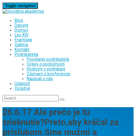
Toggle navigation
Blog
Darujte
Domov
Lev XIV.
František
Galéria
Kontakt
Podnikatelia
Povolanie podnikateľa
Cirkev o spoločnosti
Hodnoty v podnikaní
Záznam z konferencie
Napísali o nás
Udalosti
Ostatné
26.6.17 Ale prečo je tu
zrieknutie?Preto,aby kráčal za
prísľubom.Sme mužmi a