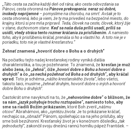
„Táto cesta sa začína každý deň od rána; ako cesta odovzdania sa
Pánovi, cesta otvorená na
Pánove prekvapenia: neraz sú dobré,
inokedy nepríjemné
– pomyslime na chorobu, na smrť. Avšak je to
cesta otvorená, lebo ja viem, že ty ma privedieš na bezpečné miesto, do
krajiny, ktorú si pre mňa pripravil. Teda, človek na ceste, človek, ktorý žije
v stane, duchovnom stane.
Keď sa naša duša príliš usadí, príliš sa
usídli, vtedy stráca tento rozmer kráčania za prisľúbením.
A namiesto
toho, aby k prisľúbeniu kráčal, prenáša si ho a vlastní ho. A toto nie je v
poriadku, toto nie je vlastné kresťanstvu.“
Žehnať znamená „hovoriť dobre o Bohu a o druhých“
Na počiatku tejto našej kresťanskej rodiny vyniká ďalšia
charakteristika, a tou je požehnanie. To znamená, že
kresťan je muž
alebo žena, čo
„žehná“,
čiže
„hovorí dobre o Bohu a hovorí dobre o
druhých“
a čo
„sa nechá požehnať od Boha a od druhých“
, aby kráčal
vpred
. Toto je schéma
„nášho kresťanského života“
, lebo všetci,
takisto laici, musíme
„žehnať druhým, hovoriť dobre o iných a hovoriť
dobre Bohu o druhých“
.
Častokrát sme navyknutí na to, že
„nehovoríme dobre“
o blížnom, že
sa nám
„jazyk pohybuje trochu roztopašne“
, namiesto toho, aby
sme sa riadili Božím prikázaním
, ktoré Boh zveril
„nášmu
otcovi“
Abrahámovi, ako
„syntézu života:
Je to prikázanie kráčať,
nechajúc sa
„obnažiť“
Pánom, spoliehajúc sa na jeho prísľuby, aby
sme boli bezúhonní. Kresťanský život je v konečnom dôsledku
„tak
jednoduchý“
, zakončil svoju dnešnú rannú homíliu pápež František. –