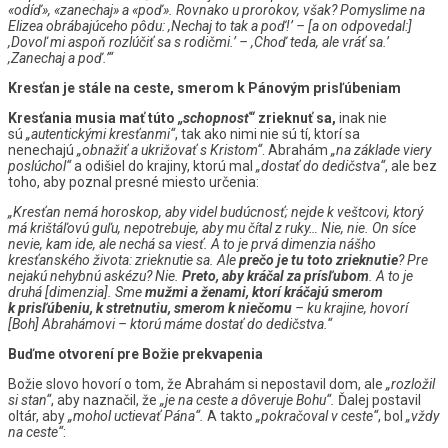
«odíď», «zanechaj» a «poď». Rovnako u prorokov, však? Pomyslime na
Elizea obrábajúceho pôdu: ,Nechaj to tak a poď!’ – [a on odpovedal:]
,Dovoľ mi aspoň rozlúčiť sa s rodičmi.’ – ,Choď teda, ale vráť sa.’
,Zanechaj a poď.’“
Kresťan je stále na ceste, smerom k Pánovým prisľúbeniam
Kresťania musia mať túto
„schopnosť“
zrieknuť sa,
inak nie
sú
„autentickými kresťanmi“
, tak ako nimi nie sú tí, ktorí sa
nenechajú
„obnažiť a ukrižovať s Kristom“
. Abrahám
„na základe viery
poslúchol“
a odišiel do krajiny, ktorú mal
„dostať do dedičstva“
, ale bez
toho, aby poznal presné miesto určenia:
„Kresťan nemá horoskop, aby videl budúcnosť; nejde k veštcovi, ktorý
má krištáľovú guľu, nepotrebuje, aby mu čítal z ruky… Nie, nie. On síce
nevie, kam ide, ale nechá sa viesť. A to je prvá dimenzia nášho
kresťanského života: zrieknutie sa. Ale
prečo je tu toto zrieknutie
? Pre
nejakú nehybnú askézu? Nie.
Preto, aby kráčal za prísľubom
. A to je
druhá [dimenzia]. Sme
mužmi a ženami, ktorí kráčajú smerom
k prisľúbeniu, k stretnutiu, smerom k niečomu
– ku krajine, hovorí
[Boh] Abrahámovi – ktorú máme dostať do dedičstva.“
Buďme otvorení pre Božie prekvapenia
Božie slovo hovorí o tom, že Abrahám si nepostavil dom, ale
„rozložil
si stan“
, aby naznačil, že
„je na ceste a dôveruje Bohu“.
Ďalej postavil
oltár, aby
„mohol uctievať Pána“.
A takto
„pokračoval v ceste“
, bol
„vždy
na ceste“
: