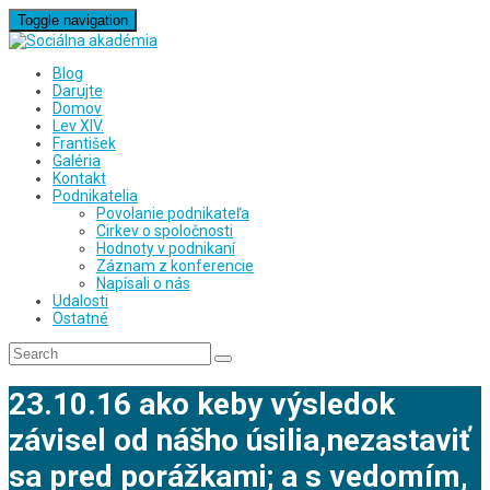
Toggle navigation
Blog
Darujte
Domov
Lev XIV.
František
Galéria
Kontakt
Podnikatelia
Povolanie podnikateľa
Cirkev o spoločnosti
Hodnoty v podnikaní
Záznam z konferencie
Napísali o nás
Udalosti
Ostatné
23.10.16 ako keby výsledok
závisel od nášho úsilia,nezastaviť
sa pred porážkami; a s vedomím,