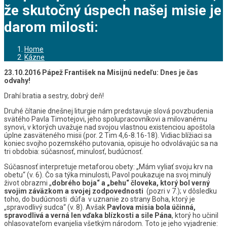
že skutočný úspech našej misie je
darom milosti:
Home
Kázne
23.10.2016 Pápež František na Misijnú nedeľu: Dnes je čas
odvahy!
Drahí bratia a sestry, dobrý deň!
Druhé čítanie dnešnej liturgie nám predstavuje slová povzbudenia
svätého Pavla Timotejovi, jeho spolupracovníkovi a milovanému
synovi, v ktorých uvažuje nad svojou vlastnou existenciou apoštola
úplne zasväteného misii (por. 2 Tim 4,6-8.16-18). Vidiac blížiaci sa
koniec svojho pozemského putovania, opisuje ho odvolávajúc sa na
tri obdobia: súčasnosť, minulosť, budúcnosť.
Súčasnosť interpretuje metaforou obety: „Mám vyliať svoju krv na
obetu“ (v. 6). Čo sa týka minulosti, Pavol poukazuje na svoj minulý
život obrazmi „
dobrého boja“ a „behu“ človeka, ktorý bol verný
svojim záväzkom a svojej zodpovednosti
(pozri v 7.); v dôsledku
toho, do budúcnosti dúfa v uznanie zo strany Boha, ktorý je
„spravodlivý sudca“ (v. 8). Avšak
Pavlova misia bola účinná,
spravodlivá a verná len vďaka blízkosti a sile Pána
, ktorý ho učinil
ohlasovateľom evanjelia všetkým národom. Toto je jeho vyjadrenie: