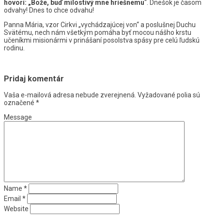
hovorí: „Bože, buď milostivý mne hriešnemu
“. Dnešok je časom
odvahy! Dnes to chce odvahu!
Panna Mária, vzor Cirkvi „vychádzajúcej von“ a poslušnej Duchu
Svätému, nech nám všetkým pomáha byť mocou nášho krstu
učeníkmi misionármi v prinášaní posolstva spásy pre celú ľudskú
rodinu.
Pridaj komentár
Vaša e-mailová adresa nebude zverejnená.
Vyžadované polia sú
označené
*
Message
Name
*
Email
*
Website