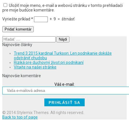
Uložiť moje meno, e-mail a webovú stránku v tomto prehliadači
pre moje budúce komentáre.
Vyriešte príklad
*
+
9
=
štrnásť
Hľadať:
Najnovšie články
Trend 3 2015 kardinal Turkson: Len podnikanie dokáže
odstrániť chudobu
Riziká pre duchovný život pri podnikaní
Vitajte na našej stránke
Najnovšie komentáre
Váš e-mail:
© 2014 Stylemix Themes. All rights reserved.
Back to top of page