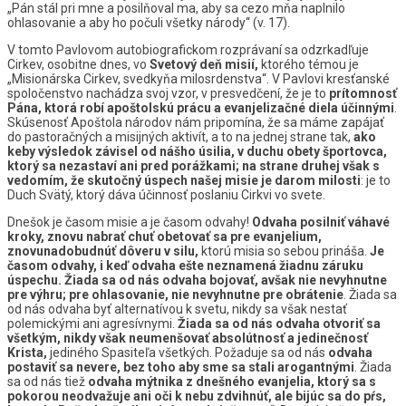
„Pán stál pri mne a posilňoval ma, aby sa cezo mňa naplnilo
ohlasovanie a aby ho počuli všetky národy“ (v. 17).
V tomto Pavlovom autobiografickom rozprávaní sa odzrkadľuje
Cirkev, osobitne dnes, vo
Svetový deň misií,
ktorého témou je
„Misionárska Cirkev, svedkyňa milosrdenstva“. V Pavlovi kresťanské
spoločenstvo nachádza svoj vzor, v presvedčení, že je to
prítomnosť
Pána, ktorá robí apoštolskú prácu a evanjelizačné diela účinnými
.
Skúsenosť Apoštola národov nám pripomína, že sa máme zapájať
do pastoračných a misijných aktivít, a to na jednej strane tak,
ako
keby výsledok závisel od nášho úsilia, v duchu obety športovca,
ktorý sa nezastaví ani pred porážkami; na strane druhej však s
vedomím, že skutočný úspech našej misie je darom milosti
: je to
Duch Svätý, ktorý dáva účinnosť poslaniu Cirkvi vo svete.
Dnešok je časom misie a je časom odvahy!
Odvaha posilniť váhavé
kroky, znovu nabrať chuť obetovať sa pre evanjelium,
znovunadobudnúť dôveru v silu,
ktorú misia so sebou prináša.
Je
časom odvahy, i keď odvaha ešte neznamená žiadnu záruku
úspechu. Žiada sa od nás odvaha bojovať, avšak nie nevyhnutne
pre výhru; pre ohlasovanie, nie nevyhnutne pre obrátenie
. Žiada sa
od nás odvaha byť alternatívou k svetu, nikdy sa však nestať
polemickými ani agresívnymi.
Žiada sa od nás odvaha otvoriť sa
všetkým, nikdy však neumenšovať absolútnosť a jedinečnosť
Krista,
jediného Spasiteľa všetkých. Požaduje sa od nás
odvaha
postaviť sa nevere, bez toho aby sme sa stali arogantnými
. Žiada
sa od nás tiež
odvaha mýtnika z dnešného evanjelia, ktorý sa s
pokorou neodvažuje ani oči k nebu zdvihnúť, ale bijúc sa do pŕs,