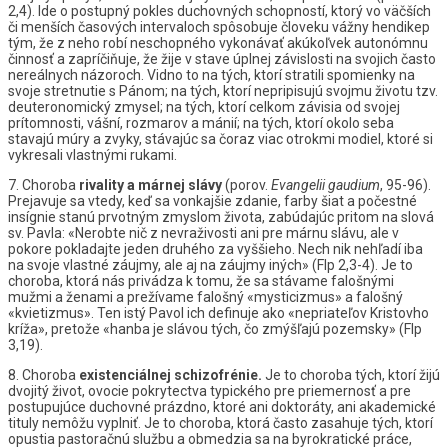
2,4). Ide o postupný pokles duchovných schopností, ktorý vo väčších
či menších časových intervaloch spôsobuje človeku vážny hendikep
tým, že z neho robí neschopného vykonávať akúkoľvek autonómnu
činnosť a zapríčiňuje, že žije v stave úplnej závislosti na svojich často
nereálnych názoroch. Vidno to na tých, ktorí stratili spomienky na
svoje stretnutie s Pánom; na tých, ktorí nepripisujú svojmu životu tzv.
deuteronomický zmysel; na tých, ktorí celkom závisia od svojej
prítomnosti, vášní, rozmarov a mánií; na tých, ktorí okolo seba
stavajú múry a zvyky, stávajúc sa čoraz viac otrokmi modiel, ktoré si
vykresali vlastnými rukami.
7. Choroba
rivality
a
márnej
slávy
(porov.
Evangelii
gaudium
, 95-96).
Prejavuje sa vtedy, keď sa vonkajšie zdanie, farby šiat a počestné
insígnie stanú prvotným zmyslom života, zabúdajúc pritom na slová
sv. Pavla: «Nerobte nič z nevraživosti ani pre márnu slávu, ale v
pokore pokladajte jeden druhého za vyššieho. Nech nik nehľadí iba
na svoje vlastné záujmy, ale aj na záujmy iných» (Flp 2,3-4). Je to
choroba, ktorá nás privádza k tomu, že sa stávame falošnými
mužmi a ženami a prežívame falošný «mysticizmus» a falošný
«kvietizmus». Ten istý Pavol ich definuje ako «nepriateľov Kristovho
kríža», pretože «hanba je slávou tých, čo zmýšľajú pozemsky» (Flp
3,19).
8. Choroba
existenciálnej
schizofrénie.
Je to choroba tých, ktorí žijú
dvojitý život, ovocie pokrytectva typického pre priemernosť a pre
postupujúce duchovné prázdno, ktoré ani doktoráty, ani akademické
tituly nemôžu vyplniť. Je to choroba, ktorá často zasahuje tých, ktorí
opustia pastoračnú službu a obmedzia sa na byrokratické práce,