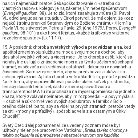
našich najmenších bratov. Sebapoškodzovanie či «streľba do
vlastných radov» u kolegov je najzákernejším nebezpečenstvom
(
Evangelii
gaudium
, 88). Je to zlo, ktoré zasahuje zvnútra (Bl. Pavol
VI., odvolávajúc sa na situáciu v Cirkvi potvrdil, že má dojem, že «cez
nejakú štrbinu prenikol Satanov dym do Božieho chrámu» /Homília
Pavla VI. na slávnosť sv. Petra a Pavla, 29. júna 1979/. Porov.
Evangelii
gaudium,
98-101) a ako hovorí Kristus, «každé kráľovstvo vnútorne
rozdelené spustne» (Lk 11,17).
15. A posledná: choroba
svetských
výhod
a
predvádzania
sa
, keď
apoštol zmení svoju službu na moc a svoju moc na obchod, aby
dosiahol svetské výhody a viacej moci. Je to choroba osôb, ktoré sa
nenásytne usilujú o znásobenie moci a za týmto účelom sú schopní
klamať, osočovať a diskreditovať ostatných, dokonca i v novinách a
časopisoch. Samozrejme preto, aby sa predvádzali a ukázali sa
schopnejší ako iní. Aj táto choroba veľmi škodí Telu, pretože privádza
ľudí k tomu, aby ospravedlňovali použitie akéhokoľvek prostriedku,
len aby dosiahli tento cieľ, často v mene spravodlivosti a
transparentnosti! A tu mi prichádza na myseľ spomienka na jedného
kňaza, ktorý zvolával novinárov, aby im rozpovedal – a povymýšľal si
– osobné a súkromné veci svojich spolubratov a farníkov. Bolo
preňho dôležité iba to, aby sa videl na prvých stranách, pretože vtedy
sa cítil «mocný a príťažlivý», spôsobiac veľa zla ostatným a Cirkvi.
Chudák!“
Svätý Otec ďalej poznamenal, že uvedený zoznam môže byť
užitočný nielen pre pracovníkov Vatikánu:
„Bratia,
takéto
choroby
a
takéto
pokušenia
sú
prirodzene
nebezpečenstvom
pre
každého