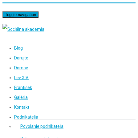
Toggle navigation
Blog
Darujte
Domov
Lev XIV.
František
Galéria
Kontakt
Podnikatelia
Povolanie podnikateľa