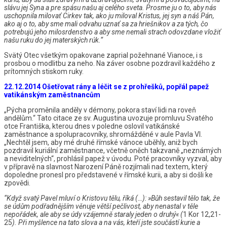
slávu
jej
Syna
a
pre
spásu
našu
aj
celého
sveta.
Prosme
ju
o
to,
aby
nás
uschopnila
milovať
Cirkev
tak,
ako
ju
miloval
Kristus,
jej
syn
a
náš
Pán,
ako
aj
o
to,
aby
sme
mali
odvahu
uznať
sa
za
hriešnikov
a
za
tých,
čo
potrebujú
jeho
milosrdenstvo
a
aby
sme
nemali
strach
odovzdane
vložiť
našu
ruku
do
jej
materských
rúk.“
Svätý Otec všetkým opakovane zaprial požehnané Vianoce, i s
prosbou o modlitbu za neho. Na záver osobne pozdravil každého z
prítomných stiskom ruky.
22.12.2014 Ošetřovat rány a léčit se z prohřešků, popřál papež
vatikánským zaměstnancům
„Pýcha proměnila anděly v démony, pokora staví lidi na roveň
andělům.“ Tato citace ze sv. Augustina uvozuje promluvu Svatého
otce Františka, kterou dnes v poledne oslovil vatikánské
zaměstnance a spolupracovníky, shromážděné v aule Pavla VI.
„Nechtěl jsem, aby mé druhé římské vánoce uběhly, aniž bych
pozdravil kuriální zaměstnance, včetně oněch takzvaně „neznámých
a neviditelných“, prohlásil papež v úvodu. Poté pracovníky vyzval, aby
v přípravě na slavnost Narození Páně rozjímali nad textem, který
dopoledne pronesl pro představené v římské kurii, a aby si došli ke
zpovědi.
“Když svatý Pavel mluví o Kristovu tělu, říká (…): »Bůh sestavil tělo tak, že
se údům podřadnějším věnuje větší pečlivost, aby nenastal v těle
nepořádek, ale aby se údy vzájemně staraly jeden o druhý« (
1 Kor 12,21-
25
). Při myšlence na tato slova a na vás, kteří jste součástí kurie a