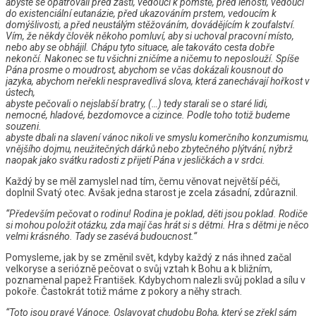
abyste se opatrovali před záští, vedoucí k pomstě, před leností, vedoucí
do existenciální eutanázie, před ukazováním prstem, vedoucím k
domýšlivosti, a před neustálým stěžováním, dovádějícím k zoufalství.
Vím, že někdy člověk někoho pomluví, aby si uchoval pracovní místo,
nebo aby se obhájil. Chápu tyto situace, ale takováto cesta dobře
nekončí. Nakonec se tu všichni zničíme a ničemu to neposlouží. Spíše
Pána prosme o moudrost, abychom se včas dokázali kousnout do
jazyka, abychom neřekli nespravedlivá slova, která zanechávají hořkost v
ústech,
abyste pečovali o nejslabší bratry, (…) tedy starali se o staré lidi,
nemocné, hladové, bezdomovce a cizince. Podle toho totiž budeme
souzeni.
abyste dbali na slavení vánoc nikoli ve smyslu komerčního konzumismu,
vnějšího dojmu, neužitečných dárků nebo zbytečného plýtvání, nýbrž
naopak jako svátku radosti z přijetí Pána v jesličkách a v srdci.
Každý by se měl zamyslel nad tím, čemu věnovat největší péči,
doplnil Svatý otec. Avšak jedna starost je zcela zásadní, zdůraznil.
“Především pečovat o rodinu! Rodina je poklad, děti jsou poklad. Rodiče
si mohou položit otázku, zda mají čas hrát si s dětmi. Hra s dětmi je něco
velmi krásného. Tady se zasévá budoucnost.“
Pomysleme, jak by se změnil svět, kdyby každý z nás ihned začal
velkoryse a seriózně pečovat o svůj vztah k Bohu a k bližním,
poznamenal papež František. Kdybychom nalezli svůj poklad a sílu v
pokoře. Častokrát totiž máme z pokory a něhy strach.
“Toto jsou pravé Vánoce. Oslavovat chudobu Boha, který se zřekl sám