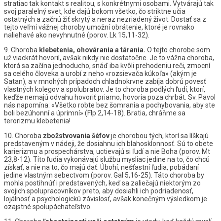
stratiac tak kontakt s realitou, s konkrétnymi osobami. Vytvárajú tak
svoj paralelný svet, kde dajú bokom všetko, čo striktne učia
ostatných a začnú žiť skrytý a neraz nezriadený život. Dostať sa z
tejto veľmi vážnej choroby umožní obrátenie, ktoré je rovnako
naliehavé ako nevyhnutné (porov. Lk 15,11-32).
9. Choroba
klebetenia,
ohovárania
a
tárania.
O tejto chorobe som
už viackrát hovoril, avšak nikdy nie dostatočne. Je to vážna choroba,
ktorá sa začína jednoducho, snáď iba kvôli prehodeniu reči, zmocní
sa celého človeka a urobí z neho «rozsievača kúkoľa» (akým je
Satan), a v mnohých prípadoch chladnokrvne zabíja dobrú povesť
vlastných kolegov a spolubratov. Je to choroba podlých ľudí, ktorí,
keďže nemajú odvahu hovoriť priamo, hovoria poza chrbát. Sv. Pavol
nás napomína: «Všetko robte bez šomrania a pochybovania, aby ste
boli bezúhonní a úprimní» (Flp 2,14-18). Bratia, chráňme sa
terorizmu klebetenia!
10. Choroba
zbožstvovania
šéfov
je chorobou tých, ktorí sa líškajú
predstaveným v nádeji, že dosiahnu ich blahosklonnosť. Sú to obete
karierizmu a prospechárstva, uctievajú si ľudí a nie Boha (porov. Mt
23,8-12). Títo ľudia vykonávajú službu mysliac jedine na to, čo chcú
získať, a nie na to, čo majú dať. Úbohí, nešťastní ľudia, pobádaní
jedine vlastným sebectvom (porov. Gal 5,16-25). Táto choroba by
mohla postihnúť i predstavených, keď sa zaliečajú niektorým zo
svojich spolupracovníkov preto, aby dosiahli ich podriadenosť,
lojálnosť a psychologickú závislosť, avšak konečným výsledkom je
ozajstné spolupáchateľstvo.