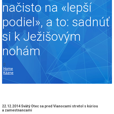
načisto na «lepší
podiel», a to: sadnúť
si k Ježišovým
nohám
Home
Kázne
22.12.2014 Svätý Otec sa pred Vianocami stretol s kúriou
a zamestnancami