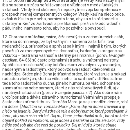
11. Choroba
ľahostajnosti
voči
ostatným
je vtedy, keď každý myslí
iba na seba a stráca nefalšovanosť a vľúdnosť v medziľudských
vzťahoch. Vtedy, keď skúsenejší neposkytne svoju kompetenciu v
prospech menej kompetentných kolegov. Vtedy, keď na niečo príde,
avšak drží si to pre seba, namiesto toho, aby sa o to rád podelil s
ostatnými. Keď zo žiarlivosti a prefíkanosti prežíva škodoradosť z
pádu iného, namiesto toho, aby ho pozdvihol a povzbudil.
12. Choroba
smútočnej
tváre,
čiže nevrlých a zachmúrených osôb,
ktoré sa domnievajú, že byť vážnymi znamená zafarbiť si tvár
melanchóliou, prísnosťou a správať sa k iným – najmä k tým, ktorých
považujú za menejcenných – s drsnosťou, tvrdosťou a aroganciou.
Vskutku – teatrálna vážnosť a sterilný pesimizmus (porov.
Evangelii
gaudium
, 84-86) sú často príznakmi strachu a vnútornej neistoty.
Apoštol sa musí snažiť, aby bol človekom zdvorilým, vyrovnaným,
nadšeným a radostným, ktorý odovzdáva radosť kdekoľvek sa
nachádza. Srdce plné Boha je šťastné srdce, ktoré vyžaruje a nakazí
radosťou všetkých, ktorí sú vôkol neho: to sa ihneď vidí! Nestraťme
teda toho radostného ducha, plného humoru, ba viac, schopného
zasmiať sa na sebe samom, ktorý z nás robí prívetivých ľudí, aj v
náročných situáciách (porov.
Evangelii
gaudium
, 2). Ako dobre nám
urobí poriadna dávka zdravého humorizmu! Veľmi nám prospeje
často odriekať modlitbu sv. Tomáša Mora: ja sa ju modlím denne, robí
mi dobre. [
Modlitba
sv.
Tomáša
Mora:
„
Pane,
daj
mi
dobré
trávenie
a
aj
niečo
na
jedenie.
Daruj
mi
zdravie
tela
a
dobrý
humor,
ktorý
potrebujem
k
tomu,
aby
som
si
ho
udržal.
Daj
mi,
Pane,
jednoduchú
dušu,
ktorá
dokáže
objaviť
poklad
vo
všetkom,
čo
je
dobré
a
nezľakne
sa
zla,
ale
skôr,
vždy
nájde
spôsob
ako
dať
veci
do
poriadku.
Daj
mi
dušu,
ktorá
nebude
poznať
nudu,
šomranie,
povzdychy,
sťažnosti,
a
nedovolí
mi
príliš
sa