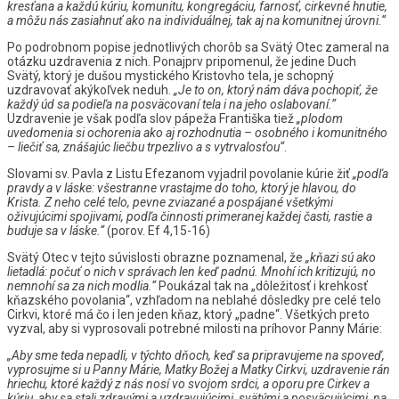
kresťana
a
každú
kúriu,
komunitu,
kongregáciu,
farnosť,
cirkevné
hnutie,
a
môžu
nás
zasiahnuť
ako
na
individuálnej,
tak
aj
na
komunitnej
úrovni.“
Po podrobnom popise jednotlivých chorôb sa Svätý Otec zameral na
otázku uzdravenia z nich. Ponajprv pripomenul, že jedine Duch
Svätý, ktorý je dušou mystického Kristovho tela, je schopný
uzdravovať akýkoľvek neduh.
„Je
to
on,
ktorý
nám
dáva
pochopiť,
že
každý
úd
sa
podieľa
na
posväcovaní
tela
i
na
jeho
oslabovaní.“
Uzdravenie je však podľa slov pápeža Františka tiež
„plodom
uvedomenia
si
ochorenia
ako
aj
rozhodnutia
–
osobného
i
komunitného
–
liečiť
sa,
znášajúc
liečbu
trpezlivo
a
s
vytrvalosťou“
.
Slovami sv. Pavla z Listu Efezanom vyjadril povolanie kúrie žiť
„podľa
pravdy
a
v
láske:
všestranne
vrastajme
do
toho,
ktorý
je
hlavou,
do
Krista.
Z
neho
celé
telo,
pevne
zviazané
a
pospájané
všetkými
oživujúcimi
spojivami,
podľa
činnosti
primeranej
každej
časti,
rastie
a
buduje
sa
v
láske.“
(porov. Ef 4,15-16)
Svätý Otec v tejto súvislosti obrazne poznamenal, že
„kňazi
sú
ako
lietadlá:
počuť
o
nich
v
správach
len
keď
padnú.
Mnohí
ich
kritizujú,
no
nemnohí
sa
za
nich
modlia.“
Poukázal tak na „dôležitosť i krehkosť
kňazského povolania“, vzhľadom na neblahé dôsledky pre celé telo
Cirkvi, ktoré má čo i len jeden kňaz, ktorý „padne“. Všetkých preto
vyzval, aby si vyprosovali potrebné milosti na príhovor Panny Márie:
„Aby
sme
teda
nepadli,
v
týchto
dňoch,
keď
sa
pripravujeme
na
spoveď,
vyprosujme
si
u
Panny
Márie,
Matky
Božej
a
Matky
Cirkvi,
uzdravenie
rán
hriechu,
ktoré
každý
z
nás
nosí
vo
svojom
srdci,
a
oporu
pre
Cirkev
a
kúriu,
aby
sa
stali
zdravými
a
uzdravujúcimi,
svätými
a
posväcujúcimi,
na