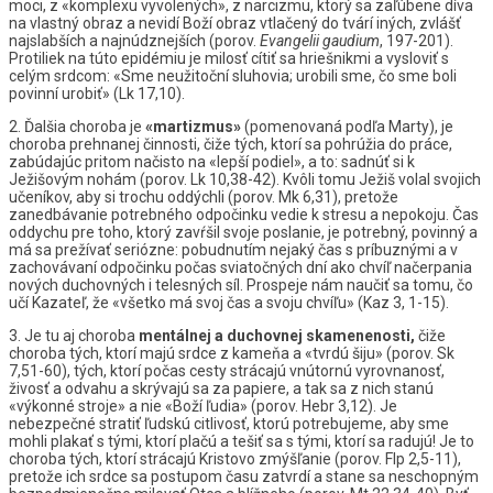
moci, z «komplexu vyvolených», z narcizmu, ktorý sa zaľúbene díva
na vlastný obraz a nevidí Boží obraz vtlačený do tvárí iných, zvlášť
najslabších a najnúdznejších (porov.
Evangelii
gaudium
, 197-201).
Protiliek na túto epidémiu je milosť cítiť sa hriešnikmi a vysloviť s
celým srdcom: «Sme neužitoční sluhovia; urobili sme, čo sme boli
povinní urobiť» (Lk 17,10).
2. Ďalšia choroba je
«martizmus»
(pomenovaná podľa Marty), je
choroba prehnanej činnosti, čiže tých, ktorí sa pohrúžia do práce,
zabúdajúc pritom načisto na «lepší podiel», a to: sadnúť si k
Ježišovým nohám (porov. Lk 10,38-42). Kvôli tomu Ježiš volal svojich
učeníkov, aby si trochu oddýchli (porov. Mk 6,31), pretože
zanedbávanie potrebného odpočinku vedie k stresu a nepokoju. Čas
oddychu pre toho, ktorý zavŕšil svoje poslanie, je potrebný, povinný a
má sa prežívať seriózne: pobudnutím nejaký čas s príbuznými a v
zachovávaní odpočinku počas sviatočných dní ako chvíľ načerpania
nových duchovných i telesných síl. Prospeje nám naučiť sa tomu, čo
učí Kazateľ, že «všetko má svoj čas a svoju chvíľu» (Kaz 3, 1-15).
3. Je tu aj choroba
mentálnej
a
duchovnej
skamenenosti,
čiže
choroba tých, ktorí majú srdce z kameňa a «tvrdú šiju» (porov. Sk
7,51-60), tých, ktorí počas cesty strácajú vnútornú vyrovnanosť,
živosť a odvahu a skrývajú sa za papiere, a tak sa z nich stanú
«výkonné stroje» a nie «Boží ľudia» (porov. Hebr 3,12). Je
nebezpečné stratiť ľudskú citlivosť, ktorú potrebujeme, aby sme
mohli plakať s tými, ktorí plačú a tešiť sa s tými, ktorí sa radujú! Je to
choroba tých, ktorí strácajú Kristovo zmýšľanie (porov. Flp 2,5-11),
pretože ich srdce sa postupom času zatvrdí a stane sa neschopným