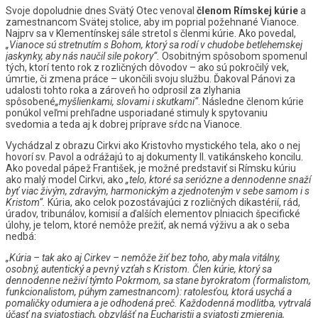
Svoje dopoludnie dnes Svätý Otec venoval
členom
Rímskej
kúrie
a
zamestnancom Svätej stolice, aby im poprial požehnané Vianoce.
Najprv sa v Klementínskej sále stretol s členmi kúrie. Ako povedal,
„Vianoce
sú
stretnutím
s
Bohom,
ktorý
sa
rodí
v
chudobe
betlehemskej
jaskynky,
aby
nás
naučil
sile
pokory“.
Osobitným spôsobom spomenul
tých, ktorí tento rok z rozličných dôvodov – ako sú pokročilý vek,
úmrtie, či zmena práce – ukončili svoju službu. Ďakoval Pánovi za
udalosti tohto roka a zároveň ho odprosil za zlyhania
spôsobené
„myšlienkami,
slovami
i
skutkami“
. Následne členom kúrie
ponúkol veľmi prehľadne usporiadané stimuly k spytovaniu
svedomia a teda aj k dobrej príprave sŕdc na Vianoce.
Vychádzal z obrazu Cirkvi ako Kristovho mystického tela, ako o nej
hovorí sv. Pavol a odrážajú to aj dokumenty II. vatikánskeho koncilu.
Ako povedal pápež František, je možné predstaviť si Rímsku kúriu
ako malý model Cirkvi, ako
„telo,
ktoré
sa
seriózne
a
dennodenne
snaží
byť
viac
živým,
zdravým,
harmonickým
a
zjednoteným
v
sebe
samom
i
s
Kristom“.
Kúria, ako celok pozostávajúci z rozličných dikastérií, rád,
úradov, tribunálov, komisií a ďalších elementov plniacich špecifické
úlohy, je telom, ktoré nemôže prežiť, ak nemá výživu a ak o seba
nedbá:
„Kúria
–
tak
ako
aj
Cirkev
–
nemôže
žiť
bez
toho,
aby
mala
vitálny,
osobný,
autentický
a
pevný
vzťah
s
Kristom.
Člen
kúrie,
ktorý
sa
dennodenne
neživí
týmto
Pokrmom,
sa
stane
byrokratom
(formalistom,
funkcionalistom,
púhym
zamestnancom):
ratolesťou,
ktorá
usychá
a
pomaličky
odumiera
a
je
odhodená
preč.
Každodenná
modlitba,
vytrvalá
účasť
na
sviatostiach,
obzvlášť
na
Eucharistii
a
sviatosti
zmierenia,