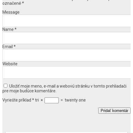
označené
*
Message
Name
*
Email
*
Website
Uložiť moje meno, e-mail a webovú stránku v tomto prehliadači
pre moje budúce komentáre.
Vyriešte príklad
*
tri
×
=
twenty one