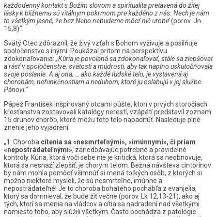
každodenný
kontakt
s
Božím
slovom
a
spiritualita
pretavená
do
žitej
lásky
k
blížnemu
sú
vitálnym
pokrmom
pre
každého
z
nás.
Nech
je
nám
to
všetkým
jasné,
že
bez
Neho
nebudeme
môcť
nič
urobiť
(porov. Jn
15,8)
“.
Svätý Otec zdôraznil, že živý vzťah s Bohom vyživuje a posilňuje
spoločenstvo s inými. Poukázal pritom na perspektívu
zdokonaľovania:
„Kúria
je
povolaná
sa
zdokonaľovať,
stále
sa
zlepšovať
a
rásť
v
spoločenstve,
svätosti
a
múdrosti,
aby
tak
naplno
uskutočňovala
svoje
poslanie.
A
aj
ona,
…
ako
každé
ľudské
telo,
je
vystavená
aj
chorobám,
nefunkčnostiam
a
neduhom,
ktoré
ju
oslabujú
v
jej
službe
Pánovi.“
Pápež František inšpirovaný otcami púšte, ktorí v prvých storočiach
kresťanstva zostavovali katalógy nerestí, vzápätí predstavil zoznam
15 druhov chorôb, ktoré môžu toto telo napadnúť. Nasleduje plné
znenie jeho vyjadrení:
„1. Choroba
cítenia
sa
«nesmrteľnými»,
«imúnnymi»,
či
priam
«nepostrádateľnými»
, zanedbávajúc potrebné a pravidelné
kontroly. Kúria, ktorá voči sebe nie je kritická, ktorá sa neobnovuje,
ktorá sa nesnaží zlepšiť, je chorým telom. Bežná návšteva cintorínov
by nám mohla pomôcť všimnúť si mená toľkých osôb, z ktorých si
možno niektoré mysleli, že sú nesmrteľné, imúnne a
nepostrádateľné! Je to choroba bohatého pochábľa z evanjelia,
ktorý sa domnieval, že bude žiť večne (porov. Lk 12,13-21), ako aj
tých, ktorí sa menia na vládcov a cítia sa nadradení nad všetkými
namiesto toho, aby slúžili všetkým. Často pochádza z patológie