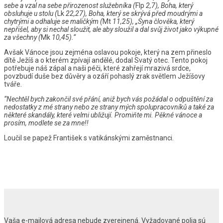
sebe a vzal na sebe přirozenost služebníka (
Flp
2,7), Boha, který
obsluhuje u stolu (
Lk
22,27), Boha, který se skrývá před moudrými a
chytrými a odhaluje se maličkým (
Mt
11,25), „Syna člověka, který
nepřišel, aby si nechal sloužit, ale aby sloužil a dal svůj život jako výkupné
za všechny (
Mk
10,45).“
Avšak Vánoce jsou zejména oslavou pokoje, který na zem přineslo
dítě Ježíš a o kterém zpívají andělé, dodal Svatý otec. Tento pokoj
potřebuje náš zápal a naši péči, které zahřejí mrazivá srdce,
povzbudí duše bez důvěry a ozáří pohaslý zrak světlem Ježíšovy
tváře.
“Nechtěl bych zakončil své přání, aniž bych vás požádal o odpuštění za
nedostatky z mé strany nebo ze strany mých spolupracovníků a také za
některé skandály, které velmi ubližují. Promiňte mi. Pěkné vánoce a
prosím, modlete se za mne!!
Loučil se papež František s vatikánskými zaměstnanci.
Vaša e-mailová adresa nebude zverejnená.
Vyžadované polia sú