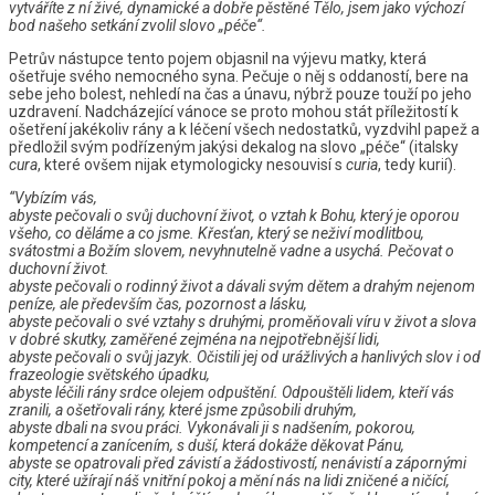
vytváříte z ní živé, dynamické a dobře pěstěné Tělo, jsem jako výchozí
bod našeho setkání zvolil slovo „péče“.
Petrův nástupce tento pojem objasnil na výjevu matky, která
ošetřuje svého nemocného syna. Pečuje o něj s oddaností, bere na
sebe jeho bolest, nehledí na čas a únavu, nýbrž pouze touží po jeho
uzdravení. Nadcházející vánoce se proto mohou stát příležitostí k
ošetření jakékoliv rány a k léčení všech nedostatků, vyzdvihl papež a
předložil svým podřízeným jakýsi dekalog na slovo „péče“ (italsky
cura
, které ovšem nijak etymologicky nesouvisí s
curia
, tedy kurií).
“Vybízím vás,
abyste pečovali o svůj duchovní život, o vztah k Bohu, který je oporou
všeho, co děláme a co jsme. Křesťan, který se neživí modlitbou,
svátostmi a Božím slovem, nevyhnutelně vadne a usychá. Pečovat o
duchovní život.
abyste pečovali o rodinný život a dávali svým dětem a drahým nejenom
peníze, ale především čas, pozornost a lásku,
abyste pečovali o své vztahy s druhými, proměňovali víru v život a slova
v dobré skutky, zaměřené zejména na nejpotřebnější lidi,
abyste pečovali o svůj jazyk. Očistili jej od urážlivých a hanlivých slov i od
frazeologie světského úpadku,
abyste léčili rány srdce olejem odpuštění. Odpouštěli lidem, kteří vás
zranili, a ošetřovali rány, které jsme způsobili druhým,
abyste dbali na svou práci. Vykonávali ji s nadšením, pokorou,
kompetencí a zanícením, s duší, která dokáže děkovat Pánu,
abyste se opatrovali před závistí a žádostivostí, nenávistí a zápornými
city, které užírají náš vnitřní pokoj a mění nás na lidi zničené a ničící,