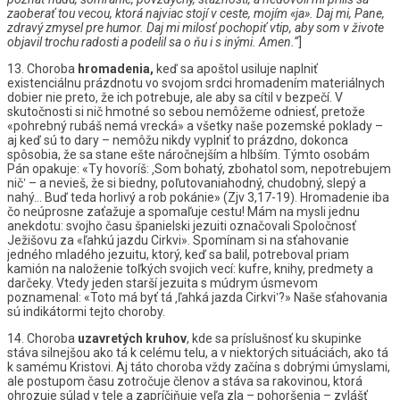
zaoberať
tou
vecou,
ktorá
najviac
stojí
v
ceste,
mojím
«ja».
Daj
mi,
Pane,
zdravý
zmysel
pre
humor.
Daj
mi
milosť
pochopiť
vtip,
aby
som
v
živote
objavil
trochu
radosti
a
podelil
sa
o
ňu
i
s
inými.
Amen.“
]
13. Choroba
hromadenia,
keď sa apoštol usiluje naplniť
existenciálnu prázdnotu vo svojom srdci hromadením materiálnych
dobier nie preto, že ich potrebuje, ale aby sa cítil v bezpečí. V
skutočnosti si nič hmotné so sebou nemôžeme odniesť, pretože
«pohrebný rubáš nemá vrecká» a všetky naše pozemské poklady –
aj keď sú to dary – nemôžu nikdy vyplniť to prázdno, dokonca
spôsobia, že sa stane ešte náročnejším a hlbším. Týmto osobám
Pán opakuje: «Ty hovoríš: ‚Som bohatý, zbohatol som, nepotrebujem
nič‛ – a nevieš, že si biedny, poľutovaniahodný, chudobný, slepý a
nahý… Buď teda horlivý a rob pokánie» (Zjv 3,17-19). Hromadenie iba
čo neúprosne zaťažuje a spomaľuje cestu! Mám na mysli jednu
anekdotu: svojho času španielski jezuiti označovali Spoločnosť
Ježišovu za «ľahkú jazdu Cirkvi». Spomínam si na sťahovanie
jedného mladého jezuitu, ktorý, keď sa balil, potreboval priam
kamión na naloženie toľkých svojich vecí: kufre, knihy, predmety a
darčeky. Vtedy jeden starší jezuita s múdrym úsmevom
poznamenal: «Toto má byť tá ‚ľahká jazda Cirkvi‛?» Naše sťahovania
sú indikátormi tejto choroby.
14. Choroba
uzavretých
kruhov
, kde sa príslušnosť ku skupinke
stáva silnejšou ako tá k celému telu, a v niektorých situáciách, ako tá
k samému Kristovi. Aj táto choroba vždy začína s dobrými úmyslami,
ale postupom času zotročuje členov a stáva sa rakovinou, ktorá
ohrozuje súlad v tele a zapríčiňuje veľa zla – pohoršenia – zvlášť