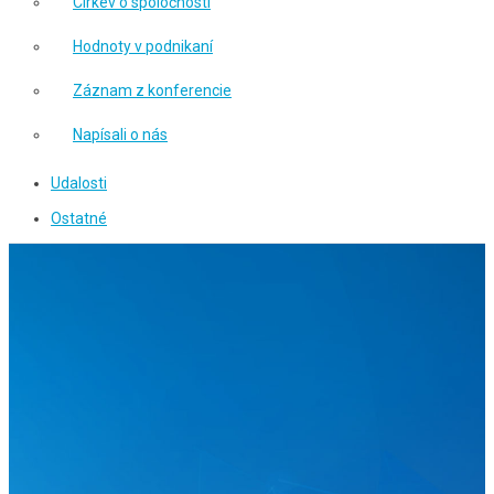
Cirkev o spoločnosti
Hodnoty v podnikaní
Záznam z konferencie
Napísali o nás
Udalosti
Ostatné