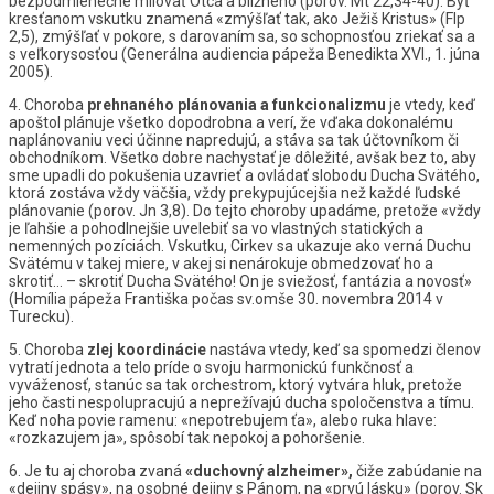
bezpodmienečne milovať Otca a blížneho (porov. Mt 22,34-40). Byť
kresťanom vskutku znamená «zmýšľať tak, ako Ježiš Kristus» (Flp
2,5), zmýšľať v pokore, s darovaním sa, so schopnosťou zriekať sa a
s veľkorysosťou (Generálna audiencia pápeža Benedikta XVI., 1. júna
2005).
4. Choroba
prehnaného
plánovania
a
funkcionalizmu
je vtedy, keď
apoštol plánuje všetko dopodrobna a verí, že vďaka dokonalému
naplánovaniu veci účinne napredujú, a stáva sa tak účtovníkom či
obchodníkom. Všetko dobre nachystať je dôležité, avšak bez to, aby
sme upadli do pokušenia uzavrieť a ovládať slobodu Ducha Svätého,
ktorá zostáva vždy väčšia, vždy prekypujúcejšia než každé ľudské
plánovanie (porov. Jn 3,8). Do tejto choroby upadáme, pretože «vždy
je ľahšie a pohodlnejšie uvelebiť sa vo vlastných statických a
nemenných pozíciách. Vskutku, Cirkev sa ukazuje ako verná Duchu
Svätému v takej miere, v akej si nenárokuje obmedzovať ho a
skrotiť… – skrotiť Ducha Svätého! On je sviežosť, fantázia a novosť»
(Homília pápeža Františka počas sv.omše 30. novembra 2014 v
Turecku).
5. Choroba
zlej
koordinácie
nastáva vtedy, keď sa spomedzi členov
vytratí jednota a telo príde o svoju harmonickú funkčnosť a
vyváženosť, stanúc sa tak orchestrom, ktorý vytvára hluk, pretože
jeho časti nespolupracujú a neprežívajú ducha spoločenstva a tímu.
Keď noha povie ramenu: «nepotrebujem ťa», alebo ruka hlave:
«rozkazujem ja», spôsobí tak nepokoj a pohoršenie.
6. Je tu aj choroba zvaná
«duchovný
alzheimer»,
čiže zabúdanie na
«dejiny spásy», na osobné dejiny s Pánom, na «prvú lásku» (porov. Sk