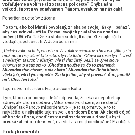
vzďaľujeme a volíme si zostať na pol ceste
“.
Chýba nám
veľkodušnosť a vyjednávame s Pánom, avšak on na nás čaká
.
Pohoršenie učiteľov zákona
Po tom, ako bol Matúš povolaný, zrieka sa svojej lásky – peňazí,
aby nasledoval Ježiša. Pozval svojich priateľov na obed na
počesť Učiteľa
. Takže za stolom sedeli „tí najhorší z najhorších
vtedajšej spoločnosti. A Ježiš bol s nimi.
„Učitelia zákona boli pohoršení. Zavolali si učeníkov a hovorili: „Ako je to
možné, že tvoj Učiteľ toto robí, s týmito ľuďmi? Stáva sa nečistým!“. Jesť
s nečistým ťa urobí nečistým, nie si viac čistý. Ježiš sa ujme slova
a hovorí toto tretie slovo: „
Choďte a naučte sa, čo to znamená:
Milosrdenstvo chcem, a nie obetu.“ Milosrdenstvo Boha hľadá
všetkých, všetkým odpúšťa. Žiada jedine, aby si povedal: Áno, pomôž
mi“. Chce len toto.“
Tajomstvo milosrdenstva je srdcom Boha
Tým, ktorí sa pohoršujú, Ježiš odpovedá, že lekára nepotrebujú
zdraví, ale chorí a dodáva: „Milosrdenstvo chcem, a nie obetu“.
„Chápať tak Pánovo milosrdenstvo – je to tajomstvo, je to to
najväčšie a najkrajšie tajomstvo.
Je srdcom Boha. Ak chceš dôjsť
až k srdcu Boha, choď cestou milosrdenstva a dovoľ, aby ti
preukázal milosrdenstvo
“, uviedol v rannej homílii pápež František.
Pridaj komentár