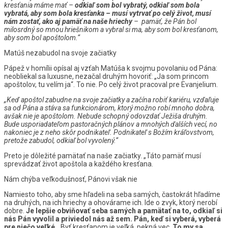
kresťania máme mať –
odkiaľ som bol vybratý, odkiaľ som bola
vybratá, aby som bola kresťanka – musí vytrvať po celý život, musí
nám zostať, ako aj pamäť na naše hriechy
– pamäť, že Pán bol
milosrdný so mnou hriešnikom a vybral si ma, aby som bol kresťanom,
aby som bol apoštolom.“
Matúš nezabudol na svoje začiatky
Pápež v homílii opísal aj vzťah Matúša k svojmu povolaniu od Pána:
neobliekal sa luxusne, nezačal druhým hovoriť: „Ja som princom
apoštolov, tu velím ja“. To nie. Po celý život pracoval pre Evanjelium.
„Keď apoštol zabudne na svoje začiatky a začína robiť kariéru, vzďaľuje
sa od Pána a stáva sa funkcionárom, ktorý možno robí mnoho dobra,
avšak nie je apoštolom. Nebude schopný odovzdať Ježiša druhým.
Bude usporiadateľom pastoračných plánov a mnohých ďalších vecí, no
nakoniec je z neho skôr podnikateľ. Podnikateľ s Božím kráľovstvom,
pretože zabudol, odkiaľ bol vyvolený.“
Preto je dôležité pamätať na naše začiatky. „Táto pamäť musí
sprevádzať život apoštola a každého kresťana.
Nám chýba veľkodušnosť, Pánovi však nie
Namiesto toho, aby sme hľadeli na seba samých, častokrát hľadíme
na druhých, na ich hriechy a ohovárame ich. Ide o zvyk, ktorý nerobí
dobre.
Je lepšie obviňovať seba samých a pamätať na to, odkiaľ si
nás Pán vyvolil a priviedol nás až sem. Pán, keď si vyberá, vyberá
pre niečo veľké
. „Byť kresťanom je veľká, pekná vec.
To my sa