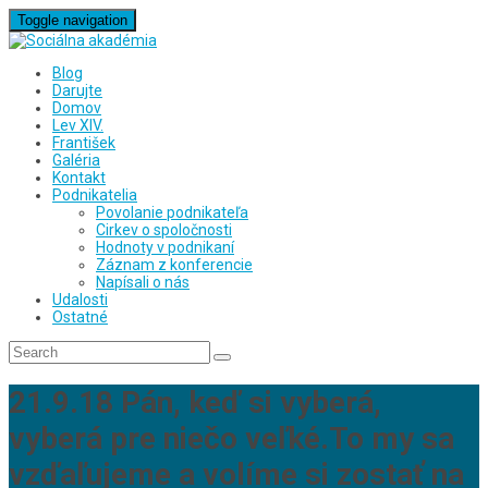
Toggle navigation
Blog
Darujte
Domov
Lev XIV.
František
Galéria
Kontakt
Podnikatelia
Povolanie podnikateľa
Cirkev o spoločnosti
Hodnoty v podnikaní
Záznam z konferencie
Napísali o nás
Udalosti
Ostatné
21.9.18 Pán, keď si vyberá,
vyberá pre niečo veľké.To my sa
vzďaľujeme a volíme si zostať na