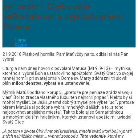
pol ceste“. Chýba nám
veľkodušnosť a vyjednávame s
Pánom,
Home
Kázne
21.9.2018 Piatková homília: Pamätať vždy na to, odkiaľ si nás Pán
vybral
Liturgia nám dnes hovorí o povolaní Matúša (Mt 9, 9-13) – mýtnika,
ktorého si vybral Boh a ustanovil ho apoštolom. Svätý Otec vo svojej
rannej homílii pri svätej omši v Dome sv. Marty zdôraznil tri slová:
plán
milosrdenstva, vybratie a ustanovenie
.
Mýtnik Matúš podľahol korupcii, „pretože pre peniaze zrádzal svoju
vlasť. Bol to zradca vlastného ľudu, ten najhorší prípad“. Niekto by si
mohol myslieť, že Ježiš „nemá dobrý zmysel pre výber ľudí“, pretože
okrem Matúša si podobne vybral mnohých ďalších, a to „z toho
najopovrhovanejšieho miesta“. Tak to bolo aj so Samaritánkou
a mnohými ďalšími hriešnikmi, ktorých ustanovil apoštolmi, uviedol
Svätý Otec.
„A potom v živote Cirkvi mnohí kresťania, mnohí svätí, ktorí boli vybratí
z tých najnižších miest … vybratí zospodu.
Toto vedomie
, ktoré my