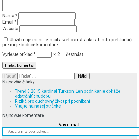
Name
*
Email
*
Website
Uložiť moje meno, e-mail a webovú stránku v tomto prehliadači
pre moje budúce komentáre.
Vyriešte príklad
*
×
2
=
šestnásť
Hľadať:
Najnovšie články
Trend 3 2015 kardinal Turkson: Len podnikanie dokáže
odstrániť chudobu
Riziká pre duchovný život pri podnikaní
Vitajte na našej stránke
Najnovšie komentáre
Váš e-mail: