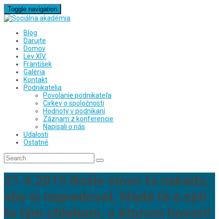
Toggle navigation
Blog
Darujte
Domov
Lev XIV.
František
Galéria
Kontakt
Podnikatelia
Povolanie podnikateľa
Cirkev o spoločnosti
Hodnoty v podnikaní
Záznam z konferencie
Napísali o nás
Udalosti
Ostatné
21.4.2015 Božie slovo ťa nabáda,
aby si napredoval, hľadá ťa a sýti
ťa tým chlebom, o ktorom hovoril