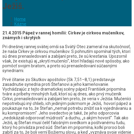
Ježiš.
Home
Kázne
21.4.2015 Pápež v rannej homílii: Cirkev je cirkvou mučeníkov,
známych i skrytých
Pri dnešnej rannej svätej omši sa Svätý Otec zameral na skutočnosť,
že naša Cirkev je cirkvou mučeníkov. S pohnutím spomínal tých, ktorí
sú dnes prenasledovaní a zabíjaní preto, že sú kresťania. Upozornil
však, že existujú aj „skrytí mučeníci“, ktorí hľadajú nové spôsoby, ako
pomôcť svojim bratom, a preto sú prenasledovaní súčasnými
synedriami.
Prvé čítanie zo Skutkov apoštolov (Sk 7,51–8,1) predstavuje
zasadnutie synedria proti Štefanovi a jeho kameňovanie.
Vychádzajúc z tejto dramatickej scény pápež František pripomína
tváre a príbehy mnohých ľudí, ktorí sú aj dnes, ako prvý mučeník
Cirkvi, prenasledovaní a zabíjaní len preto, že veria v Ježiša. Mučeníci
nepotrebujú iný chlieb, ich jediným pokrmom je Ježiš, hovorí pápež a
poukazuje na to, že Štefan „nemal potrebu znížiť sa k vyjednávaniu a
ku kompromisom“. Jeho svedectvo je také, že jeho odporcovia
„nedokázali odporovať múdrosti“ a duchu, „s akým hovoril“. Tak ako
Ježiš, aj Štefan musí čeliť falošným svedkom a poštvanému ľudu,
ktorý ho privádza pred súd. Štefan im pripomína, koľkí proroci boli
zabití za to, že boli verní Božiemu slovu, a keď „vyznáva svoje videnie