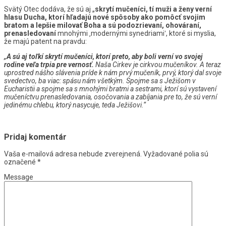
Svätý Otec dodáva, že sú aj „
skrytí mučeníci, tí muži a ženy verní
hlasu Ducha, ktorí hľadajú nové spôsoby ako pomôcť svojim
bratom a lepšie milovať Boha a sú podozrievaní, ohováraní,
prenasledovaní
mnohými ‚modernými synedriami‛, ktoré si myslia,
že majú patent na pravdu:
„
A sú aj toľkí skrytí mučeníci, ktorí preto, aby boli verní vo svojej
rodine veľa trpia pre vernosť.
Naša Cirkev je cirkvou mučeníkov. A teraz
uprostred nášho slávenia príde k nám prvý mučeník, prvý, ktorý dal svoje
svedectvo, ba viac: spásu nám všetkým. Spojme sa s Ježišom v
Eucharistii a spojme sa s mnohými bratmi a sestrami, ktorí sú vystavení
mučeníctvu prenasledovania, osočovania a zabíjania pre to, že sú verní
jedinému chlebu, ktorý nasycuje, teda Ježišovi.“
Pridaj komentár
Vaša e-mailová adresa nebude zverejnená.
Vyžadované polia sú
označené
*
Message