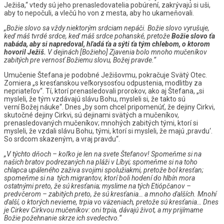
Ježiša,“ vtedy sú jeho prenasledovatelia pobúrení, zakrývajú si uši,
aby to nepočuli, a vlečú ho von z mesta, aby ho ukameňovali.
„Božie slovo sa vždy niektorým srdciam nepáči. Božie slovo vyrušuje,
keď máš tvrdé srdce, keď máš srdce pohanské, pretože
Božie slovo ťa
nabáda, aby si napredoval, hľadá ťa a sýti ťa tým chlebom, o ktorom
hovoril Ježiš.
V dejinách [Božieho] Zjavenia bolo mnoho mučeníkov
zabitých pre vernosť Božiemu slovu, Božej pravde.“
Umučenie Štefana je podobné Ježišovmu, pokračuje Svätý Otec.
Zomiera „s kresťanskou veľkorysosťou odpustenia, modlitby za
nepriateľov“. Tí, ktorí prenasledovali prorokov, ako aj Štefana, „si
mysleli, že tým vzdávajú slávu Bohu, mysleli si, že takto sú
verní Božej náuke“. Dnes „by som chcel pripomenúť, že dejiny Cirkvi,
skutočné dejiny Cirkvi, sú dejinami svätých a mučeníkov,
prenasledovaných mučeníkov; mnohých zabitých tými, ktorí si
mysleli, že vzdali slávu Bohu, tými, ktorí si mysleli, že majú ‚pravdu‘.
So srdcom skazeným, a vraj pravdu“.
„V týchto dňoch – koľko je len na svete Štefanov! Spomeňme si na
našich bratov podrezaných na pláži v Líbyi; spomeňme si na toho
chlapca upáleného zaživa svojimi spolužiakmi, pretože bol kresťan;
spomeňme si na tých migrantov, ktorí boli hodení do hlbín mora
ostatnými preto, že sú kresťania; myslime na tých Etiópčanov –
predvčerom – zabitých preto, že sú kresťania… a mnoho ďalších. Mnohí
ďalší, o ktorých nevieme, trpia vo väzeniach, pretože sú kresťania… Dnes
je Cirkev Cirkvou mučeníkov: oni trpia, dávajú život, a my prijímame
Božie požehnanie skrze ich svedectvo.“