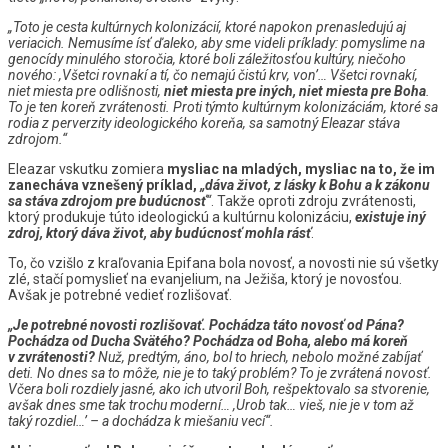
„Toto je cesta kultúrnych kolonizácií, ktoré napokon prenasledujú aj
veriacich. Nemusíme ísť ďaleko, aby sme videli príklady: pomyslime na
genocídy minulého storočia, ktoré boli záležitosťou kultúry, niečoho
nového: ,Všetci rovnakí a tí, čo nemajú čistú krv, von’… Všetci rovnakí,
niet miesta pre odlišnosti,
niet miesta pre iných, niet miesta pre Boha
.
To je ten koreň zvrátenosti. Proti týmto kultúrnym kolonizáciám, ktoré sa
rodia z perverzity ideologického koreňa, sa samotný Eleazar stáva
zdrojom.“
Eleazar vskutku zomiera
mysliac na mladých, mysliac na to, že im
zanecháva vznešený príklad,
„dáva život, z lásky k Bohu a k zákonu
sa stáva zdrojom pre budúcnosť
“
. Takže oproti zdroju zvrátenosti,
ktorý produkuje túto ideologickú a kultúrnu kolonizáciu,
existuje iný
zdroj, ktorý dáva život, aby budúcnosť mohla rásť
.
To, čo vzišlo z kraľovania Epifana bola novosť, a novosti nie sú všetky
zlé, stačí pomyslieť na evanjelium, na Ježiša, ktorý je novosťou.
Avšak je potrebné vedieť rozlišovať.
„Je potrebné novosti rozlišovať. Pochádza táto novosť od Pána?
Pochádza od Ducha Svätého? Pochádza od Boha, alebo má koreň
v zvrátenosti?
Nuž, predtým, áno, bol to hriech, nebolo možné zabíjať
deti. No dnes sa to môže, nie je to taký problém? To je zvrátená novosť.
Včera boli rozdiely jasné, ako ich utvoril Boh, rešpektovalo sa stvorenie,
avšak dnes sme tak trochu moderní… ,Urob tak… vieš, nie je v tom až
taký rozdiel…’ – a dochádza k miešaniu vecí“.