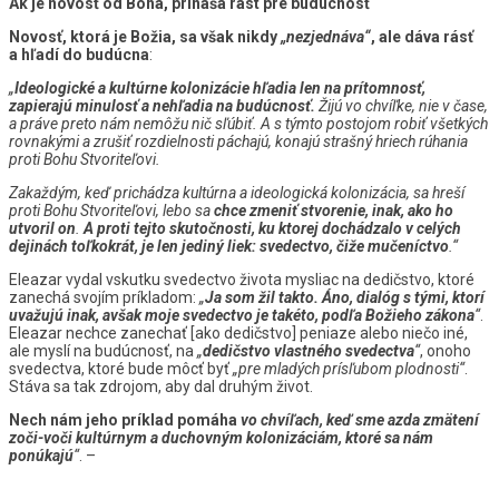
Ak je novosť od Boha, prináša rast pre budúcnosť
Novosť, ktorá je Božia, sa však nikdy
„nezjednáva“
, ale dáva rásť
a hľadí do budúcna
:
„
Ideologické a kultúrne kolonizácie hľadia len na prítomnosť,
zapierajú minulosť a nehľadia na budúcnosť.
Žijú vo chvíľke, nie v čase,
a práve preto nám nemôžu nič sľúbiť. A s týmto postojom robiť všetkých
rovnakými a zrušiť rozdielnosti páchajú, konajú strašný hriech rúhania
proti Bohu Stvoriteľovi.
Zakaždým, keď prichádza kultúrna a ideologická kolonizácia, sa hreší
proti Bohu Stvoriteľovi, lebo sa
chce zmeniť stvorenie, inak, ako ho
utvoril on
.
A proti tejto skutočnosti, ku ktorej dochádzalo v celých
dejinách toľkokrát, je len jediný liek: svedectvo, čiže mučeníctvo
.“
Eleazar vydal vskutku svedectvo života mysliac na dedičstvo, ktoré
zanechá svojím príkladom:
„
Ja som žil takto. Áno, dialóg s tými, ktorí
uvažujú inak, avšak moje svedectvo je takéto, podľa Božieho zákona
“
.
Eleazar nechce zanechať [ako dedičstvo] peniaze alebo niečo iné,
ale myslí na budúcnosť, na
„
dedičstvo vlastného svedectva
“
, onoho
svedectva, ktoré bude môcť byť
„pre mladých prísľubom plodnosti“
.
Stáva sa tak zdrojom, aby dal druhým život.
N
ech nám jeho príklad pomáha
vo chvíľach, keď sme azda zmätení
zoči-voči kultúrnym a duchovným kolonizáciám, ktoré sa nám
ponúkajú
“
. –