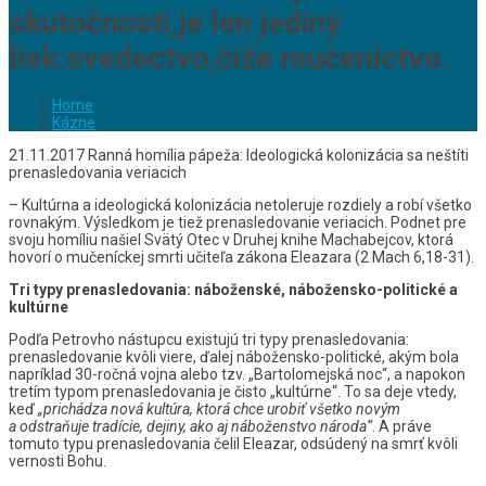
skutočnosti,je len jediný
liek:svedectvo,čiže mučeníctvo.
Home
Kázne
21.11.2017 Ranná homília pápeža: Ideologická kolonizácia sa neštíti
prenasledovania veriacich
– Kultúrna a ideologická kolonizácia netoleruje rozdiely a robí všetko
rovnakým. Výsledkom je tiež prenasledovanie veriacich. Podnet pre
svoju homíliu našiel Svätý Otec v Druhej knihe Machabejcov, ktorá
hovorí o mučeníckej smrti učiteľa zákona Eleazara (2 Mach 6,18-31).
Tri typy prenasledovania: náboženské, nábožensko-politické a
kultúrne
Podľa Petrovho nástupcu existujú tri typy prenasledovania:
prenasledovanie kvôli viere, ďalej nábožensko-politické, akým bola
napríklad 30-ročná vojna alebo tzv. „Bartolomejská noc“, a napokon
tretím typom prenasledovania je čisto „kultúrne“. To sa deje vtedy,
keď
„prichádza nová kultúra, ktorá chce urobiť všetko novým
a odstraňuje tradície, dejiny, ako aj náboženstvo národa“
. A práve
tomuto typu prenasledovania čelil Eleazar, odsúdený na smrť kvôli
vernosti Bohu.