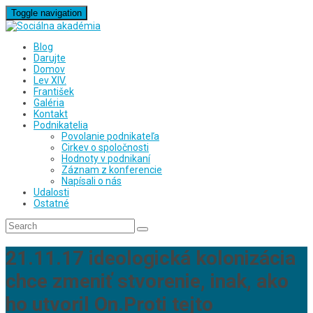
Toggle navigation
Blog
Darujte
Domov
Lev XIV.
František
Galéria
Kontakt
Podnikatelia
Povolanie podnikateľa
Cirkev o spoločnosti
Hodnoty v podnikaní
Záznam z konferencie
Napísali o nás
Udalosti
Ostatné
21.11.17 ideologická kolonizácia
chce zmeniť stvorenie, inak, ako
ho utvoril On.Proti tejto