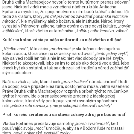
Druhá kniha Machabejcov hovorí o tomto kultúrnom prenasledovaní
jasne. Niektorí videli moc a vznešenú nádheru kráľa Antiocha
Epifana a mysleli si, že spojenectvom s ním budú kráčať s dobou. Išli
teda za kráľom, ktorý
„im dal právomoc zavádzať pohanské inštitúcie
národov“
. Nie myšlienky alebo božstvá, ale inštitúcie. Národ, ktorý
vyrastal v Pánovom zákone, takto otvára dvere novej kultúre,
„novým
inštitúciám“
, ktoré všetko ostatné ničia:
„kultúru, náboženstvo, zákon“
.
Kultúrna kolonizácia prináša uniformitu a ničí všetko odlišné
„Všetko nové“
, táto akási
„modernosť
je skutočnou ideologickou
kolonizáciou, ktorá chce na izraelský národ uvaliť
„tento jediný zvyk“
,
aby sa veci robili len tak a nie inak; niet viac slobody pre iné zvyky.
Niektorí to akceptovali, lebo sa im to zdalo ako dobrá vec a tiež, lebo
chceli byť ako ostatní, a tak sa odrezali od tradícií a národ začínal žiť
iným spôsobom.
Našli sa však aj takí, ktorí chceli
„pravé tradície“
národa chrániť. Rodí
sa odpor, ako v prípade Eleazara, dôstojného muža, veľmi váženého.
Práve Druhá kniha Machabejcov rozpráva príbeh týchto mučeníkov,
týchto hrdinov. Ide o prenasledovanie zrodené z ideologickej
kolonizácie, ktorá vždy postupuje vpred rovnakým spôsobom:
ničí,
„všetko robí rovnakým, nie je schopná tolerovať rozdiely“
.
Proti koreňu zvrátenosti sa stavia zdravý zdroj pre budúcnosť
Vládca Epifanes predstavuje samotný
„koreň zvrátenosti“
, keď
používajúc svoju
„moc“
umožňuje, aby sa v Božom ľude rozrastali
tieto
„nové, pohanské, svetské“
zvyky: