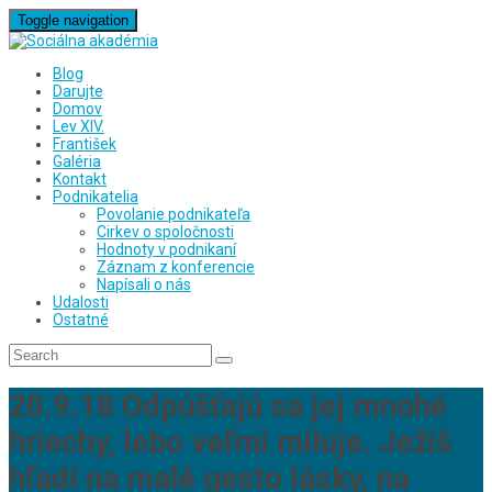
Toggle navigation
Blog
Darujte
Domov
Lev XIV.
František
Galéria
Kontakt
Podnikatelia
Povolanie podnikateľa
Cirkev o spoločnosti
Hodnoty v podnikaní
Záznam z konferencie
Napísali o nás
Udalosti
Ostatné
20.9.18 Odpúšťajú sa jej mnohé
hriechy, lebo veľmi miluje. Ježiš
hľadí na malé gesto lásky, na