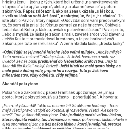
hriešnu ženu – jednu z tých, ktoré boli určené „na navštevovanie
v tajnosti“ a to aj „farizejmi“, alebo „na ukameňovanie“ a potom
zákonníka.
Pápež zdôraznil, ako sa žena ukázala „s láskou,
s veľkou láskou voči Ježišovi“, neskrývajúc, že je „hriešnica
“. To
isté platí o Pavlovi, ktorý napísal: «Odovzdal som vám predovšetkým
to, čo som aj ja prijal: že Kristus zomrel za naše hriechy». Obidvaja
teda hľadali Boha „s láskou, avšak s polovičnou láskou“. Pavol preto,
„lebo si myslel, že láska je zákon a mal uzavreté srdce voči zjaveniu
Ježiša Krista – prenasledoval kresťanov, a to pre horlivosť voči
zákonu, pre túto nezrelú lásku“. A žena hľadala lásku, „trošku lásky“.
«
Odpúšťajú sa jej mnohé hriechy, lebo veľmi miluje».
„Akože miluje?
Tieto nevedia milovať.“ Hľadajú lásku. A Ježiš, hovoriac o nich, raz
uviedol, že nás budú
predbiehať do Nebeského kráľovstva
. „Aký to
škandál títo ľudia!“-volajú farizeji.
Ježiš hľadí na malé gesto lásky, na
malé gesto dobrej vôle, príjme ho a rozvíja. Toto je Ježišovo
milosrdenstvo, vždy odpúšťa, vždy prijíma
.“
Škandál pokrytcov
Pokiaľ ide o zákonníkov, pápež František upozorňuje, že „majú
postoj, ktorý pokrytci používajú často – pohoršujú sa“. A hovoria:
„Pozri, aký škandál! Takto sa nesmie žiť! Stratili sme hodnoty… Teraz
majú všetci právo vstúpiť do kostola, aj rozvedení, všetci. Ale kde to
sme?“ Toto je škandál pokrytcov.
Toto je dialóg medzi veľkou láskou,
ktorá odpúšťa všetko, tou Ježišovou
a medzi polovičnou láskou Pavla a
aj tej spomínanej ženy, a
tiež našou láskou, ktorá je neúplná, pretože
nikto z nás nebol vyhlásený za svätého
. Povedzme si pravdu.