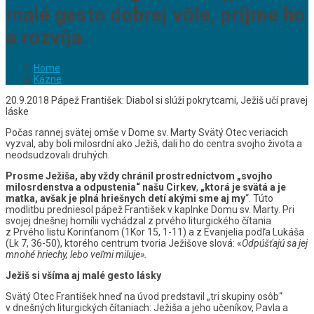
malé gesto dobrej vôle, príjme ho
a rozvíja.
Home
Kázne
20.9.2018 Pápež František: Diabol si slúži pokrytcami, Ježiš učí pravej
láske
Počas rannej svätej omše v Dome sv. Marty Svätý Otec veriacich
vyzval, aby boli milosrdní ako Ježiš, dali ho do centra svojho života a
neodsudzovali druhých.
Prosme Ježiša, aby vždy chránil prostredníctvom „svojho
milosrdenstva a odpustenia“ našu Cirkev
,
„ktorá je svätá a je
matka, avšak je plná hriešnych detí akými sme aj my
“. Túto
modlitbu predniesol pápež František v kaplnke Domu sv. Marty. Pri
svojej dnešnej homílii vychádzal z prvého liturgického čítania
z Prvého listu Korinťanom (1Kor 15, 1-11) a z Evanjelia podľa Lukáša
(Lk 7, 36-50), ktorého centrum tvoria Ježišove slová: «
Odpúšťajú sa jej
mnohé hriechy, lebo veľmi miluje».
Ježiš si všíma aj malé gesto lásky
Svätý Otec František hneď na úvod predstavil „tri skupiny osôb“
v dnešných liturgických čítaniach: Ježiša a jeho učeníkov, Pavla a