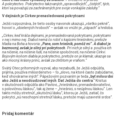
A pokrytectvo. Pokrytectvo takzvaných „spravodlivých“, „čistých“, tých,
ktorí sa považujú za zachránených pre svoje vonkajšie zásluhy.“
V dejinách je Cirkev prenasledovaná pokrytcami
Ježiš rozpoznáva, že tieto osoby navonok ukazujú „všetko pekné“,
hovorí o „obielených hroboch“ – avšak vo vnútri je „zápach“ a hniloba.
„Cirkev, keď kráča dejinami, je prenasledovaná pokrytcami, pokrytcami
v nej i mimo nej. Diabol nemá čo robiť s kajúcimi hriešnikmi, pretože
hľadia na Boha a hovoria: „
Pane, som hriešnik, pomôž mi“. A diabol je
bezmocný, avšak je silný pri pokrytcoch
. Pri nich je silný a používa ich
na ničenie, na ničenie ľudí, na ničenie spoločnosti, na ničenie Cirkvi.
Bojovým koňom diabla je pokrytectvo, pretože on je klamár, ukazuje sa
ako mocný, krásny princ, avšak za chrbtom je vrahom.“
Svätý Otec prítomných vyzval, aby nezabudli, že Ježiš odpúšťa,
prijíma, používa milosrdenstvo – to „slovo, na ktoré často zabúdame,
keď ohovárame iných“. Pápežovým pozvaním je teda „
byť milosrdní
ako Ježiš a neodcudzovať iných
.
Dať Ježiša do centra
.“ Kristus
v skutočnosti odpúšťa ako Pavlovi, „hriešnikovi, prenasledovateľovi,
s polovičnou láskou“, tak aj žene – „hriešnici, s neúplnou láskou“. Len
takto môžu stretnúť „skutočnú lásku“, ktorou je Ježiš, zatiaľ, čo
pokrytci „sú neschopní stretnúť lásku, pretože majú uzavreté srdce“.
Pridaj komentár