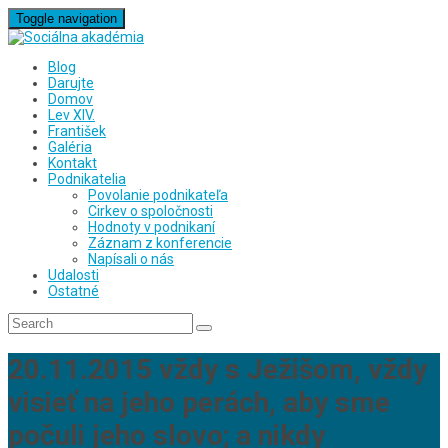
Toggle navigation
Blog
Darujte
Domov
Lev XIV.
František
Galéria
Kontakt
Podnikatelia
Povolanie podnikateľa
Cirkev o spoločnosti
Hodnoty v podnikaní
Záznam z konferencie
Napísali o nás
Udalosti
Ostatné
20.11.2015 vždy s Ježišom, vždy
visieť na jeho perách, aby sme
počuli jeho slovo; a nikdy