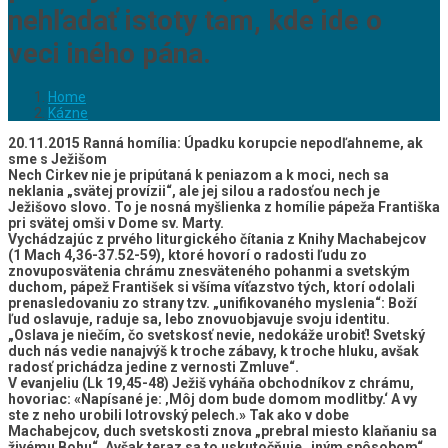
nehľadať istoty tam, kde ide o
veci iného pána.
Home
Kázne
20.11.2015 Ranná homília: Úpadku korupcie nepodľahneme, ak
sme s Ježišom
Nech Cirkev nie je pripútaná k peniazom a k moci, nech sa
neklania „svätej provízii“, ale jej silou a radosťou nech je
Ježišovo slovo. To je nosná myšlienka z homílie pápeža Františka
pri svätej omši v Dome sv. Marty.
Vychádzajúc z prvého liturgického čítania z Knihy Machabejcov
(1 Mach 4,36-37.52-59), ktoré hovorí o radosti ľudu zo
znovuposvätenia chrámu znesväteného pohanmi a svetským
duchom, pápež František si všíma víťazstvo tých, ktorí odolali
prenasledovaniu zo strany tzv. „unifikovaného myslenia“: Boží
ľud oslavuje, raduje sa, lebo znovuobjavuje svoju identitu.
„Oslava je niečím, čo svetskosť nevie, nedokáže urobiť! Svetský
duch nás vedie nanajvýš k troche zábavy, k troche hluku, avšak
radosť prichádza jedine z vernosti Zmluve
“.
V evanjeliu (Lk 19,45-48) Ježiš vyháňa obchodníkov z chrámu,
hovoriac: «Napísané je: ‚Môj dom bude domom modlitby.‘ A vy
ste z neho urobili lotrovský pelech.» Tak ako v dobe
Machabejcov, duch svetskosti znova „prebral miesto klaňaniu sa
živému Bohu“. Avšak teraz sa to uskutočňuje „iným spôsobom“,