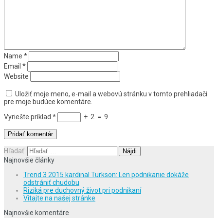
Name
*
Email
*
Website
Uložiť moje meno, e-mail a webovú stránku v tomto prehliadači
pre moje budúce komentáre.
Vyriešte príklad
*
+
2
=
9
Hľadať:
Najnovšie články
Trend 3 2015 kardinal Turkson: Len podnikanie dokáže
odstrániť chudobu
Riziká pre duchovný život pri podnikaní
Vitajte na našej stránke
Najnovšie komentáre