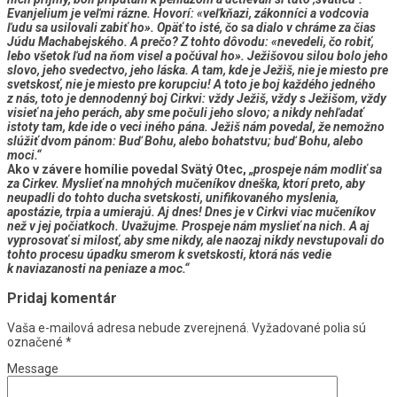
Evanjelium je veľmi rázne. Hovorí: «veľkňazi, zákonníci a vodcovia
ľudu sa usilovali zabiť ho». Opäť to isté, čo sa dialo v chráme za čias
Júdu Machabejského. A prečo? Z tohto dôvodu: «nevedeli, čo robiť,
lebo všetok ľud na ňom visel a počúval ho». Ježišovou silou bolo jeho
slovo, jeho svedectvo, jeho láska.
A tam, kde je Ježiš, nie je miesto pre
svetskosť, nie je miesto pre korupciu!
A toto je boj každého jedného
z nás
, toto je dennodenný boj Cirkvi: vždy Ježiš
, vždy s Ježišom, vždy
visieť na jeho perách, aby sme počuli jeho slovo; a nikdy nehľadať
istoty tam, kde ide o veci iného pána
. Ježiš nám povedal, že nemožno
slúžiť dvom pánom: Buď Bohu, alebo bohatstvu; buď Bohu, alebo
moci.“
Ako v závere homílie povedal Svätý Otec,
„prospeje nám modliť sa
za Cirkev. Myslieť na mnohých mučeníkov dneška, ktorí preto, aby
neupadli do tohto ducha svetskosti, unifikovaného myslenia,
apostázie, trpia a umierajú. Aj dnes!
Dnes je v Cirkvi viac mučeníkov
než v jej počiatkoch. Uvažujme. Prospeje nám myslieť na nich. A aj
vyprosovať si milosť, aby sme nikdy, ale naozaj nikdy nevstupovali do
tohto procesu úpadku smerom k svetskosti
, ktorá nás vedie
k naviazanosti na peniaze a moc.“
Pridaj komentár
Vaša e-mailová adresa nebude zverejnená.
Vyžadované polia sú
označené
*
Message