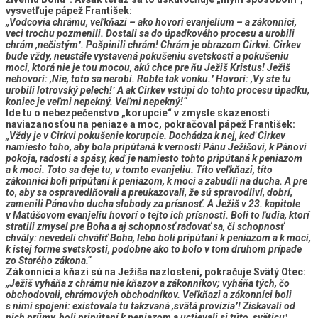
vysvetľuje pápež František:
„Vodcovia chrámu, veľkňazi – ako hovorí evanjelium – a zákonníci,
veci trochu pozmenili. Dostali sa do úpadkového procesu a urobili
chrám ‚nečistým‛. Pošpinili chrám! Chrám je obrazom Cirkvi.
Cirkev
bude vždy, neustále vystavená pokušeniu svetskosti a pokušeniu
moci
, ktorá nie je tou mocou, akú chce pre ňu Ježiš Kristus! Ježiš
nehovorí: ‚Nie, toto sa nerobí. Robte tak vonku.‛ Hovorí: ‚Vy ste tu
urobili lotrovský pelech!‛ A ak Cirkev vstúpi do tohto procesu úpadku,
koniec je veľmi nepekný. Veľmi nepekný!“
Ide tu o nebezpečenstvo „korupcie“ v zmysle skazenosti
naviazanosťou na peniaze a moc, pokračoval pápež František:
„Vždy je v Cirkvi pokušenie korupcie. Dochádza k nej, keď Cirkev
namiesto toho, aby bola
pripútaná k vernosti Pánu Ježišovi, k Pánovi
pokoja, radosti a spásy
, keď je namiesto tohto pripútaná k peniazom
a k moci. Toto sa deje tu, v tomto evanjeliu. Títo veľkňazi, títo
zákonníci boli pripútaní k peniazom, k moci a zabudli na ducha. A pre
to, aby sa ospravedlňovali a preukazovali, že sú spravodliví, dobrí,
zamenili Pánovho ducha slobody za prísnosť
. A Ježiš v 23. kapitole
v Matúšovom evanjeliu hovorí o tejto ich prísnosti. Boli to ľudia, ktorí
stratili zmysel pre Boha a aj schopnosť radovať sa, či schopnosť
chvály:
nevedeli chváliť Boha, lebo boli pripútaní k peniazom a k moci,
k istej forme svetskosti, podobne ako to bolo v tom druhom prípade
zo Starého zákona.“
Zákonníci a kňazi sú na Ježiša nazlostení, pokračuje Svätý Otec:
„Ježiš vyháňa z chrámu nie kňazov a zákonníkov; vyháňa tých, čo
obchodovali, chrámových obchodníkov. Veľkňazi a zákonníci boli
s nimi spojení: existovala tu takzvaná ‚svätá provízia‛! Získavali od
nich príjmy, boli pripútaní k peniazom a uctievali si túto ‚sväticu‛.