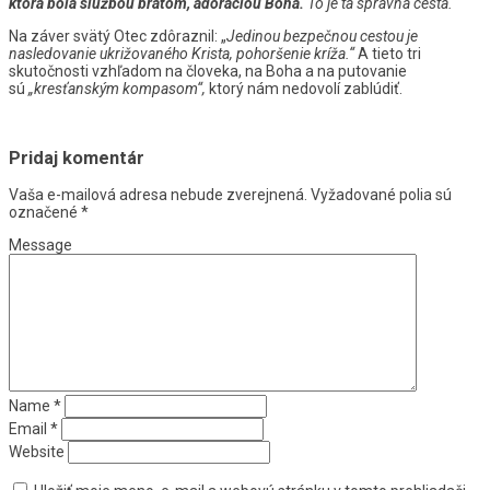
ktorá bola službou bratom, adoráciou Boha.
To je tá správna cesta.“
Na záver svätý Otec zdôraznil: „
Jedinou bezpečnou cestou je
nasledovanie ukrižovaného Krista, pohoršenie kríža.“
A tieto tri
skutočnosti vzhľadom na človeka, na Boha a na putovanie
sú
„kresťanským kompasom“,
ktorý nám nedovolí zablúdiť.
Pridaj komentár
Vaša e-mailová adresa nebude zverejnená.
Vyžadované polia sú
označené
*
Message
Name
*
Email
*
Website