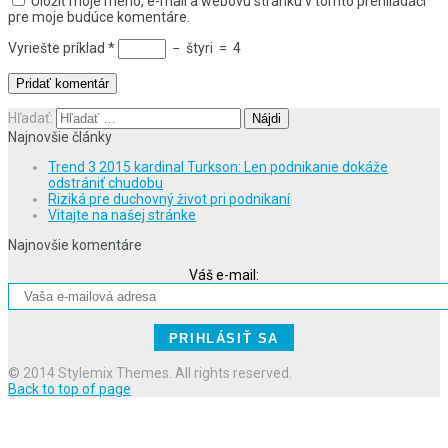
Uložiť moje meno, e-mail a webovú stránku v tomto prehliadači
pre moje budúce komentáre.
Vyriešte príklad
*
−
štyri
=
4
Hľadať:
Najnovšie články
Trend 3 2015 kardinal Turkson: Len podnikanie dokáže
odstrániť chudobu
Riziká pre duchovný život pri podnikaní
Vitajte na našej stránke
Najnovšie komentáre
Váš e-mail:
© 2014 Stylemix Themes. All rights reserved.
Back to top of page