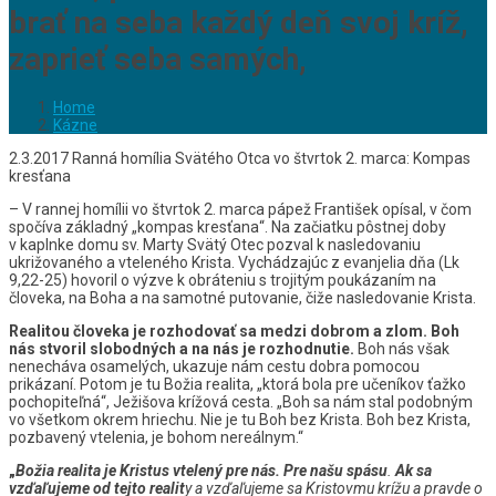
brať na seba každý deň svoj kríž,
zaprieť seba samých,
Home
Kázne
2.3.2017 Ranná homília Svätého Otca vo štvrtok 2. marca: Kompas
kresťana
– V rannej homílii vo štvrtok 2. marca pápež František opísal, v čom
spočíva základný „kompas kresťana“. Na začiatku pôstnej doby
v kaplnke domu sv. Marty Svätý Otec pozval k nasledovaniu
ukrižovaného a vteleného Krista. Vychádzajúc z evanjelia dňa (Lk
9,22-25) hovoril o výzve k obráteniu s trojitým poukázaním na
človeka, na Boha a na samotné putovanie, čiže nasledovanie Krista.
Realitou človeka je rozhodovať sa medzi dobrom a zlom. Boh
nás stvoril slobodných a na nás je rozhodnutie.
Boh nás však
nenecháva osamelých, ukazuje nám cestu dobra pomocou
prikázaní. Potom je tu Božia realita, „ktorá bola pre učeníkov ťažko
pochopiteľná“, Ježišova krížová cesta. „Boh sa nám stal podobným
vo všetkom okrem hriechu. Nie je tu Boh bez Krista. Boh bez Krista,
pozbavený vtelenia, je bohom nereálnym.“
„
Božia realita je Kristus vtelený pre nás. Pre našu spásu
.
Ak sa
vzďaľujeme od tejto realit
y a vzďaľujeme sa Kristovmu krížu a pravde o