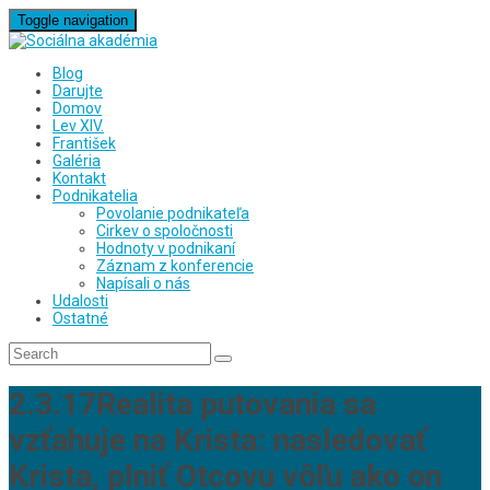
Toggle navigation
Blog
Darujte
Domov
Lev XIV.
František
Galéria
Kontakt
Podnikatelia
Povolanie podnikateľa
Cirkev o spoločnosti
Hodnoty v podnikaní
Záznam z konferencie
Napísali o nás
Udalosti
Ostatné
2.3.17Realita putovania sa
vzťahuje na Krista: nasledovať
Krista, plniť Otcovu vôľu ako on