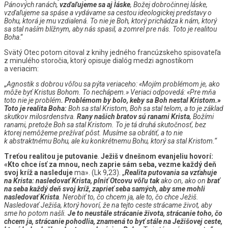
Pánových ranách,
vzďaľujeme sa aj láske
, Božej dobročinnej láske,
vzďaľujeme sa spáse a vydávame sa cestou ideologickej predstavy o
Bohu, ktorá je mu vzdialená. To nie je Boh, ktorý prichádza k nám, ktorý
sa stal naším blížnym, aby nás spasil, a zomrel pre nás. Toto je realitou
Boha
.“
Svätý Otec potom citoval z knihy jedného francúzskeho spisovateľa
z minulého storočia, ktorý opisuje dialóg medzi agnostikom
a veriacim:
„
Agnostik s dobrou vôľou sa pýta veriaceho: «Mojím problémom je, ako
môže byť Kristus Bohom. To nechápem.» Veriaci odpovedá: «Pre mňa
toto nie je problém
. Problémom by bolo, keby sa Boh nestal Kristom.»
Toto je realita Boha:
Boh sa stal Kristom, Boh sa stal telom, a to je základ
skutkov milosrdenstva.
Rany našich bratov sú ranami Krista
, Božími
ranami, pretože Boh sa stal Kristom. To je tá druhá skutočnosť, bez
ktorej nemôžeme prežívať pôst. Musíme sa obrátiť, a to nie
k abstraktnému Bohu, ale ku konkrétnemu Bohu, ktorý sa stal Kristom.“
Treťou realitou je putovanie
.
Ježiš v dnešnom evanjeliu hovorí:
«Kto chce ísť za mnou, nech zaprie sám seba, vezme každý deň
svoj kríž a nasleduje
ma». (Lk 9,23). „
Realita putovania sa vzťahuje
na Krista: nasledovať Krista, plniť Otcovu vôľu tak
ako on, ako on
brať
na seba každý deň svoj kríž, zaprieť seba samých, aby sme mohli
nasledovať Krista
. Nerobiť to, čo chcem ja, ale to, čo chce Ježiš.
Nasledovať Ježiša, ktorý hovorí, že na tejto ceste strácame život, aby
sme ho potom našli.
Je to neustále strácanie života, strácanie toho, čo
chcem ja, strácanie pohodlia, znamená to byť stále na Ježišovej ceste,