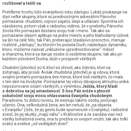
rozlišovať a tešili sa
.
Prehĺbme trochu túto evanjeliovú víziu zástupu. Lukáš poukazuje na
štyri veľké skupiny, ktoré sú prednostnými adresátmi Pánovho
pomazania: chudobní, vojnoví zajatci, slepí a utláčaní. Spomína ich
všeobecne, potom však s radosťou vidíme, že v priebehu Pánovho
života títo pomazaní dostanú svoju tvár i meno. Tak ako sa
pomazanie olejom aplikuje na jedno miesto a jeho blahodarný účinok
sa šíri na celé telo, tak Pán, preberajúc Izaiášovo proroctvo, menuje
rozličné „zástupy“, ku ktorým ho posiela Duch, nasledujúc dynamiku,
ktorú môžeme nazvať „inkluzívne uprednostňovanie“: milosť
a charizma, ktorá sa daruje osobe či osobitnej skupine, tak ako pri
každom pôsobení Ducha, slúži v prospech všetkých.
Chudobní (ptochoi)
sú tí, ktorí sú ohnutí, ako žobráci, ktorí sa
zohýnajú, aby prosili. Avšak chudobná (
ptoché
) je aj vdova, ktorá
svojimi prstami pomazáva dve mince, ktoré boli všetkým, čo mala
v ten deň na živobytie. Pomazanie tej vdovy dávajúcej almužnu uniká
nepozorovane očiam všetkých, s výnimkou
Ježiša, ktorý hľadí
s dobrotou na jej umenšenosť. S ňou Pán môže v plnosti
uskutočniť svoju misiu ohlasovania Evanjelia chudobným
.
Paradoxne, tú dobrú novinu, že existujú takéto osoby, počúvajú
učeníci. Ona, veľkodušná žena, ani len netuší, že „sa objavila
v Evanjeliu“ (čiže, že jej gesto bude spomenuté v Evanjeliu): radostná
zvesť, že jej skutky „majú váhu“ v Kráľovstve a že zavážia viac než
všetky bohatstvá sveta, ona to prežíva vo svojom vnútri, tak ako toľkí
svätci a svätice „od vedľajších dverí“.