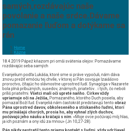
samých,rozdávajúc naše
povolanie a naše srdce.Dávame
pomazanie ľuďom a dotýkame sa
rán
Home
Kázne
18.4.2019 Pápež kňazom pri omši svätenia olejov: Pomazávame
rozdávajúc seba samých
Evanjelium podľa Lukáša, ktoré sme si práve vypočuli, nám dáva
znovu prežiť emóciu tej chvíle, v ktorej si Pán osvojuje Izaiášovo
proroctvo, čítajúc ho slávnostne uprostred ľudí. Synagóga v Nazarete
bola plná príbuzných, susedov, známych, priateľov… i tých, čo neboli
príliš priateľmi.
Všetci mali oči upreté naňho. Cirkev vždy
upriamuje oči na Ježiša,
Pomazaného, ktorého Duch posiela, aby
pomazal Boží ľud. Evanjeliá nám častokrát predstavujú tento
obraz
Pána uprostred davov, obkoleseného a stískaného ľuďmi, ktorí
mu prinášajú chorých, prosia ho, aby vyhnal zlých duchov,
počúvajú jeho náuku a kráčajú s ním
. «Moje ovce počúvajú môj hlas,
ja ich poznám a ony idú za mnou» (Jn 10,27-28).
Pán nikdy nestratil tento priamy kontakt s ľuďmi, vždy udržiaval