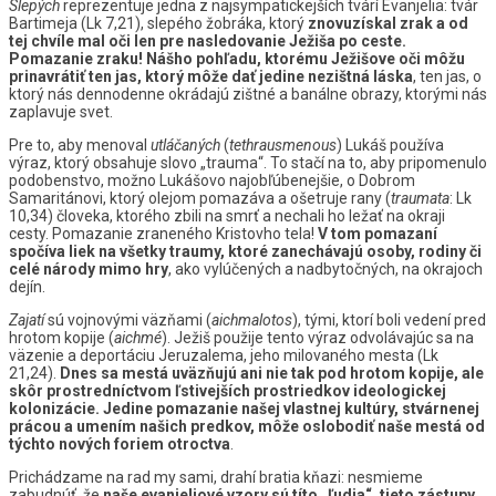
Slepých
reprezentuje jedna z najsympatickejších tvárí Evanjelia: tvár
Bartimeja (Lk 7,21), slepého žobráka, ktorý
znovuzískal zrak a od
tej chvíle mal oči len pre nasledovanie Ježiša po ceste.
Pomazanie zraku! Nášho pohľadu, ktorému Ježišove oči môžu
prinavrátiť ten jas, ktorý môže dať jedine nezištná láska
, ten jas, o
ktorý nás dennodenne okrádajú zištné a banálne obrazy, ktorými nás
zaplavuje svet.
Pre to, aby menoval
utláčaných
(
tethrausmenous
) Lukáš používa
výraz, ktorý obsahuje slovo „trauma“. To stačí na to, aby pripomenulo
podobenstvo, možno Lukášovo najobľúbenejšie, o Dobrom
Samaritánovi, ktorý olejom pomazáva a ošetruje rany (
traumata
: Lk
10,34) človeka, ktorého zbili na smrť a nechali ho ležať na okraji
cesty. Pomazanie zraneného Kristovho tela!
V tom pomazaní
spočíva liek na všetky traumy, ktoré zanechávajú osoby, rodiny či
celé národy mimo hry
, ako vylúčených a nadbytočných, na okrajoch
dejín.
Zajatí
sú vojnovými väzňami (
aichmalotos
), tými, ktorí boli vedení pred
hrotom kopije (
aichmé
). Ježiš použije tento výraz odvolávajúc sa na
väzenie a deportáciu Jeruzalema, jeho milovaného mesta (Lk
21,24).
Dnes sa mestá uväzňujú ani nie tak pod hrotom kopije, ale
skôr prostredníctvom ľstivejších prostriedkov ideologickej
kolonizácie. Jedine pomazanie našej vlastnej kultúry, stvárnenej
prácou a umením našich predkov, môže oslobodiť naše mestá od
týchto nových foriem otroctva
.
Prichádzame na rad my sami, drahí bratia kňazi: nesmieme
zabudnúť, že
naše evanjeliové vzory sú títo „ľudia“, tieto zástupy