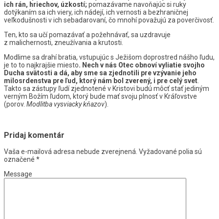
ich rán, hriechov, úzkostí;
pomazávame navoňajúc si ruky
dotýkaním sa ich viery, ich nádejí, ich vernosti a bezhraničnej
veľkodušnosti v ich sebadarovaní, čo mnohí považujú za poverčivosť.
Ten, kto sa učí pomazávať a požehnávať, sa uzdravuje
z malichernosti, zneužívania a krutosti.
Modlime sa drahí bratia, vstupujúc s Ježišom doprostred nášho ľudu,
je to to najkrajšie miesto
. Nech v nás Otec obnoví vyliatie svojho
Ducha svätosti a dá, aby sme sa zjednotili pre vzývanie jeho
milosrdenstva pre ľud, ktorý nám bol zverený, i pre celý svet
.
Takto sa zástupy ľudí zjednotené v Kristovi budú môcť stať jediným
verným Božím ľudom, ktorý bude mať svoju plnosť v Kráľovstve
(porov.
Modlitba vysviacky kňazov
).
Pridaj komentár
Vaša e-mailová adresa nebude zverejnená.
Vyžadované polia sú
označené
*
Message