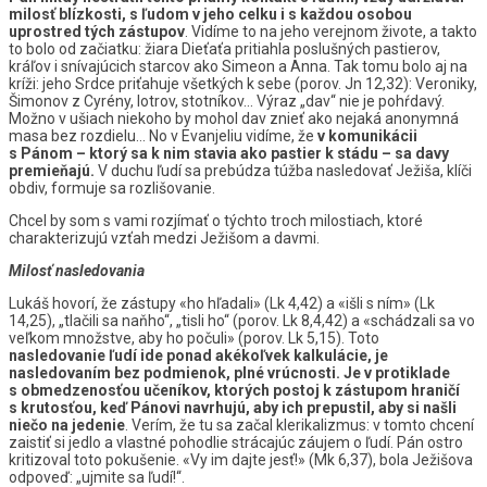
milosť blízkosti, s ľudom v jeho celku i s každou osobou
uprostred tých zástupov
. Vidíme to na jeho verejnom živote, a takto
to bolo od začiatku: žiara Dieťaťa pritiahla poslušných pastierov,
kráľov i snívajúcich starcov ako Simeon a Anna. Tak tomu bolo aj na
kríži: jeho Srdce priťahuje všetkých k sebe (porov. Jn 12,32): Veroniky,
Šimonov z Cyrény, lotrov, stotníkov… Výraz „dav“ nie je pohŕdavý.
Možno v ušiach niekoho by mohol dav znieť ako nejaká anonymná
masa bez rozdielu… No v Evanjeliu vidíme, že
v komunikácii
s Pánom – ktorý sa k nim stavia ako pastier k stádu – sa davy
premieňajú.
V duchu ľudí sa prebúdza túžba nasledovať Ježiša, klíči
obdiv, formuje sa rozlišovanie.
Chcel by som s vami rozjímať o týchto troch milostiach, ktoré
charakterizujú vzťah medzi Ježišom a davmi.
Milosť nasledovania
Lukáš hovorí, že zástupy «ho hľadali» (Lk 4,42) a «išli s ním» (Lk
14,25), „tlačili sa naňho“, „tisli ho“ (porov. Lk 8,4,42) a «schádzali sa vo
veľkom množstve, aby ho počuli» (porov. Lk 5,15). Toto
nasledovanie ľudí ide ponad akékoľvek kalkulácie, je
nasledovaním bez podmienok, plné vrúcnosti. Je v protiklade
s obmedzenosťou učeníkov, ktorých postoj k zástupom hraničí
s krutosťou, keď Pánovi navrhujú, aby ich prepustil, aby si našli
niečo na jedenie
. Verím, že tu sa začal klerikalizmus: v tomto chcení
zaistiť si jedlo a vlastné pohodlie strácajúc záujem o ľudí. Pán ostro
kritizoval toto pokušenie. «Vy im dajte jesť!» (Mk 6,37), bola Ježišova
odpoveď: „ujmite sa ľudí!“.