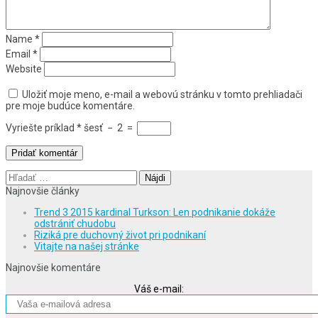
Name
*
Email
*
Website
Uložiť moje meno, e-mail a webovú stránku v tomto prehliadači
pre moje budúce komentáre.
Vyriešte príklad
*
šesť
−
2
=
Hľadať:
Najnovšie články
Trend 3 2015 kardinal Turkson: Len podnikanie dokáže
odstrániť chudobu
Riziká pre duchovný život pri podnikaní
Vitajte na našej stránke
Najnovšie komentáre
Váš e-mail: