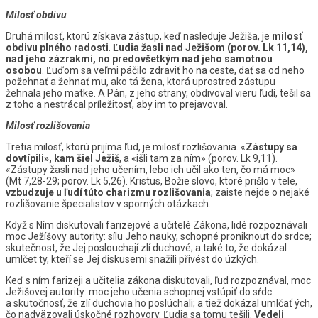
Milosť obdivu
Druhá milosť, ktorú získava zástup, keď nasleduje Ježiša, je
milosť
obdivu plného radosti
.
Ľudia žasli nad Ježišom (porov. Lk 11,14),
nad jeho zázrakmi, no predovšetkým nad jeho samotnou
osobou
. Ľuďom sa veľmi páčilo zdraviť ho na ceste, dať sa od neho
požehnať a žehnať mu, ako tá žena, ktorá uprostred zástupu
žehnala jeho matke. A Pán, z jeho strany, obdivoval vieru ľudí, tešil sa
z toho a nestrácal príležitosť, aby im to prejavoval.
Milosť rozlišovania
Tretia milosť, ktorú prijíma ľud, je milosť rozlišovania. «
Zástupy sa
dovtípili», kam šiel Ježiš
, a «išli tam za ním» (porov. Lk 9,11).
«Zástupy žasli nad jeho učením, lebo ich učil ako ten, čo má moc»
(Mt 7,28-29; porov. Lk 5,26). Kristus, Božie slovo, ktoré prišlo v tele,
vzbudzuje u ľudí túto charizmu rozlišovania
; zaiste nejde o nejaké
rozlišovanie špecialistov v sporných otázkach.
Když s Ním diskutovali farizejové a učitelé Zákona, lidé rozpoznávali
moc Ježíšovy autority: sílu Jeho nauky, schopné proniknout do srdce;
skutečnost, že Jej poslouchají zlí duchové; a také to, že dokázal
umlčet ty, kteří se Jej diskusemi snažili přivést do úzkých.
Keď s ním farizeji a učitelia zákona diskutovali, ľud rozpoznával, moc
Ježišovej autority: moc jeho učenia schopnej vstúpiť do sŕdc
a skutočnosť, že zlí duchovia ho poslúchali; a tiež dokázal umlčať ých,
čo nadväzovali úskočné rozhovory. Ľudia sa tomu tešili.
Vedeli