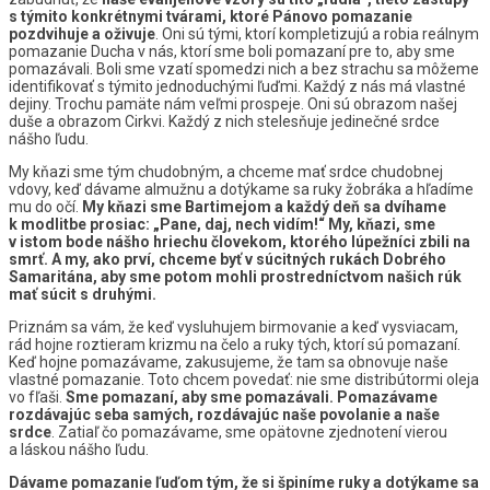
s týmito konkrétnymi tvárami, ktoré Pánovo pomazanie
pozdvihuje a oživuje
. Oni sú tými, ktorí kompletizujú a robia reálnym
pomazanie Ducha v nás, ktorí sme boli pomazaní pre to, aby sme
pomazávali. Boli sme vzatí spomedzi nich a bez strachu sa môžeme
identifikovať s týmito jednoduchými ľuďmi. Každý z nás má vlastné
dejiny. Trochu pamäte nám veľmi prospeje. Oni sú obrazom našej
duše a obrazom Cirkvi. Každý z nich stelesňuje jedinečné srdce
nášho ľudu.
My kňazi sme tým chudobným, a chceme mať srdce chudobnej
vdovy, keď dávame almužnu a dotýkame sa ruky žobráka a hľadíme
mu do očí.
My kňazi sme Bartimejom a každý deň sa dvíhame
k modlitbe prosiac: „Pane, daj, nech vidím!“ My, kňazi, sme
v istom bode nášho hriechu človekom, ktorého lúpežníci zbili na
smrť. A my, ako prví, chceme byť v súcitných rukách Dobrého
Samaritána, aby sme potom mohli prostredníctvom našich rúk
mať súcit s druhými.
Priznám sa vám, že keď vysluhujem birmovanie a keď vysviacam,
rád hojne roztieram krizmu na čelo a ruky tých, ktorí sú pomazaní.
Keď hojne pomazávame, zakusujeme, že tam sa obnovuje naše
vlastné pomazanie. Toto chcem povedať: nie sme distribútormi oleja
vo fľaši.
Sme pomazaní, aby sme pomazávali.
Pomazávame
rozdávajúc seba samých, rozdávajúc naše povolanie a naše
srdce
. Zatiaľ čo pomazávame, sme opätovne zjednotení vierou
a láskou nášho ľudu.
Dávame pomazanie ľuďom tým, že si špiníme ruky a dotýkame sa