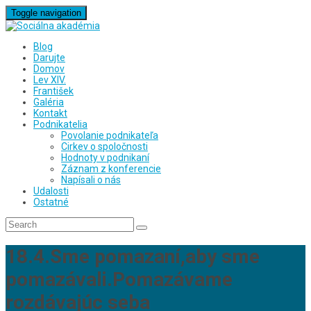
Toggle navigation
Blog
Darujte
Domov
Lev XIV.
František
Galéria
Kontakt
Podnikatelia
Povolanie podnikateľa
Cirkev o spoločnosti
Hodnoty v podnikaní
Záznam z konferencie
Napísali o nás
Udalosti
Ostatné
18.4.Sme pomazaní,aby sme
pomazávali.Pomazávame
rozdávajúc seba