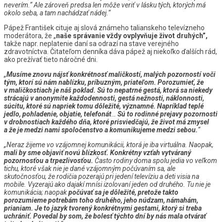
neverím.“ Ale zároveň predsa len môže veriť v lásku tých, ktorých má
okolo seba, a tam nachádzať nádej.“
Pápež František cituje aj slová známeho talianskeho televízneho
moderátora, že „
naše správanie vždy ovplyvňuje život druhých”,
takže napr. neplatenie daní sa odrazí na stave verejného
zdravotníctva. Čitateľom denníka dáva pápež aj niekoľko ďalších rád,
ako prežívať tieto náročné dni.
„
Musíme znovu nájsť konkrétnosť maličkostí, malých pozorností voči
tým, ktorí sú nám nablízku, príbuzným, priateľom. Porozumieť, že
v maličkostiach je náš poklad. Sú to nepatrné gestá, ktorá sa niekedy
strácajú v anonymite každodennosti, gestá nežnosti, náklonnosti,
súcitu, ktoré sú napriek tomu dôležité, významné. Napríklad teplé
jedlo, pohladenie, objatie, telefonát
…
Sú to rodinné prejavy pozornosti
v drobnostiach každého dňa, ktoré prisviedčajú, že život má zmysel
a že je medzi nami spoločenstvo a komunikujeme medzi sebou.
“
„Neraz žijeme vo vzájomnej komunikácii, ktorá je iba virtuálna. Naopak,
mali by sme objaviť novú blízkosť. Konkrétny vzťah vytváraný
pozornosťou a trpezlivosťou.
Často rodiny doma spolu jedia vo veľkom
tichu, ktoré však nie je dané vzájomným počúvaním sa, ale
skutočnosťou, že rodičia pozerajú pri jedení televíziu a deti visia na
mobile. Vyzerajú ako dajakí mnísi izolovaní jeden od druhého. Tu nie je
komunikácia; naopak
počúvať sa je dôležité, pretože takto
porozumieme potrebám toho druhého, jeho núdzam, námahám,
prianiam. Je to jazyk tvorený konkrétnymi gestami, ktorý si treba
uchrániť. Povedal by som, že bolesť týchto dní by nás mala otvárať