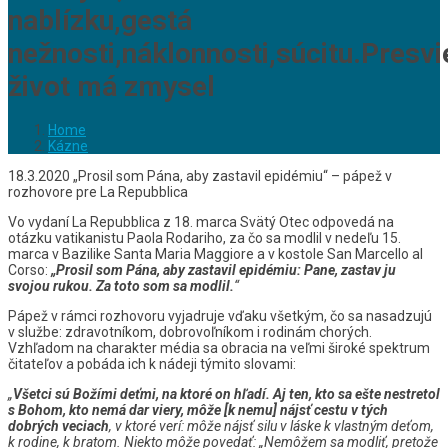
nablízku,gestá
nežnosti,náklonnosti,súcitu.Presvi
život má zmysel
Home
Kázne
18.3.2020 „Prosil som Pána, aby zastavil epidémiu“ – pápež v
rozhovore pre La Repubblica
Vo vydaní La Repubblica z 18. marca Svätý Otec odpovedá na
otázku vatikanistu Paola Rodariho, za čo sa modlil v nedeľu 15.
marca v Bazilike Santa Maria Maggiore a v kostole San Marcello al
Corso:
„Prosil som Pána, aby zastavil epidémiu: Pane, zastav ju
svojou rukou. Za toto som sa modlil.
“
Pápež v rámci rozhovoru vyjadruje vďaku všetkým, čo sa nasadzujú
v službe: zdravotníkom, dobrovoľníkom i rodinám chorých.
Vzhľadom na charakter média sa obracia na veľmi široké spektrum
čitateľov a pobáda ich k nádeji týmito slovami:
„
Všetci sú Božími deťmi, na ktoré on hľadí.
Aj ten, kto sa ešte nestretol
s Bohom, kto nemá dar viery, môže [k nemu] nájsť cestu v tých
dobrých veciach
, v ktoré verí: môže nájsť silu v láske k vlastným deťom,
k rodine, k bratom. Niekto môže povedať: „Nemôžem sa modliť, pretože