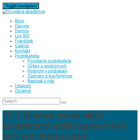
Toggle navigation
Blog
Darujte
Domov
Lev XIV.
František
Galéria
Kontakt
Podnikatelia
Povolanie podnikateľa
Cirkev o spoločnosti
Hodnoty v podnikaní
Záznam z konferencie
Napísali o nás
Udalosti
Ostatné
18.3.Musíme znovu nájsť
konkrétnosť malých pozorností
voči tým,ktorí sú nám