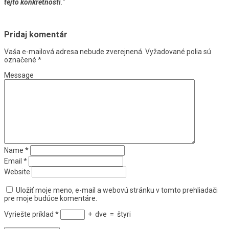
tejto konkrétnosti
.“
Pridaj komentár
Vaša e-mailová adresa nebude zverejnená.
Vyžadované polia sú
označené
*
Message
Name
*
Email
*
Website
Uložiť moje meno, e-mail a webovú stránku v tomto prehliadači
pre moje budúce komentáre.
Vyriešte príklad
*
+
dve
=
štyri