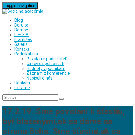
Toggle navigation
Blog
Darujte
Domov
Lev XIV.
František
Galéria
Kontakt
Podnikatelia
Povolanie podnikateľa
Cirkev o spoločnosti
Hodnoty v podnikaní
Záznam z konferencie
Napísali o nás
Udalosti
Ostatné
17.2.19. Sme povolaní k šťastiu,
byť blaženými,ak sa dáme na
stranu Boha. Sme šťastní,ak sa