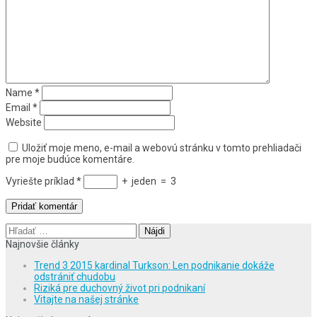
Name
*
Email
*
Website
Uložiť moje meno, e-mail a webovú stránku v tomto prehliadači
pre moje budúce komentáre.
Vyriešte príklad
*
+
jeden
=
3
Hľadať:
Najnovšie články
Trend 3 2015 kardinal Turkson: Len podnikanie dokáže
odstrániť chudobu
Riziká pre duchovný život pri podnikaní
Vitajte na našej stránke