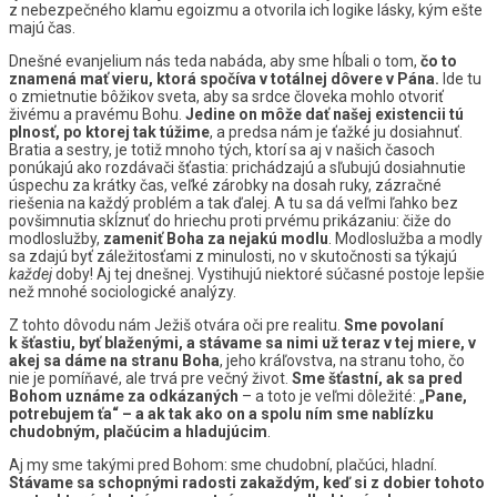
z nebezpečného klamu egoizmu a otvorila ich logike lásky, kým ešte
majú čas.
Dnešné evanjelium nás teda nabáda, aby sme hĺbali o tom,
čo to
znamená mať vieru, ktorá spočíva v totálnej dôvere v Pána.
Ide tu
o zmietnutie bôžikov sveta, aby sa srdce človeka mohlo otvoriť
živému a pravému Bohu.
Jedine on môže dať našej existencii tú
plnosť, po ktorej tak túžime
, a predsa nám je ťažké ju dosiahnuť.
Bratia a sestry, je totiž mnoho tých, ktorí sa aj v našich časoch
ponúkajú ako rozdávači šťastia: prichádzajú a sľubujú dosiahnutie
úspechu za krátky čas, veľké zárobky na dosah ruky, zázračné
riešenia na každý problém a tak ďalej. A tu sa dá veľmi ľahko bez
povšimnutia skĺznuť do hriechu proti prvému prikázaniu: čiže do
modloslužby,
zameniť Boha za nejakú modlu
. Modloslužba a modly
sa zdajú byť záležitosťami z minulosti, no v skutočnosti sa týkajú
každej
doby! Aj tej dnešnej. Vystihujú niektoré súčasné postoje lepšie
než mnohé sociologické analýzy.
Z tohto dôvodu nám Ježiš otvára oči pre realitu.
Sme povolaní
k šťastiu, byť blaženými, a stávame sa nimi už teraz v tej miere, v
akej sa dáme na stranu Boha
, jeho kráľovstva, na stranu toho, čo
nie je pomíňavé, ale trvá pre večný život.
Sme šťastní, ak sa pred
Bohom uznáme za odkázaných
– a toto je veľmi dôležité: „
Pane,
potrebujem ťa“ – a ak tak ako on a spolu ním sme nablízku
chudobným, plačúcim a hladujúcim
.
Aj my sme takými pred Bohom: sme chudobní, plačúci, hladní.
Stávame sa schopnými radosti zakaždým, keď si z dobier tohoto