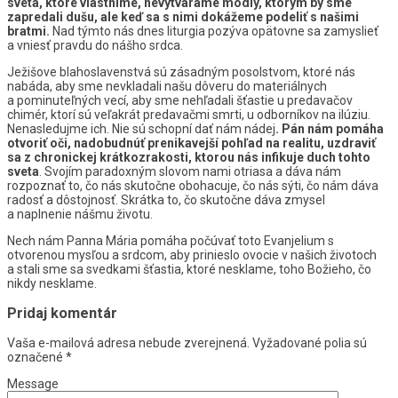
sveta, ktoré vlastníme, nevytvárame modly, ktorým by sme
zapredali dušu, ale keď sa s nimi dokážeme podeliť s našimi
bratmi.
Nad týmto nás dnes liturgia pozýva opätovne sa zamyslieť
a vniesť pravdu do nášho srdca.
Ježišove blahoslavenstvá sú zásadným posolstvom, ktoré nás
nabáda, aby sme nevkladali našu dôveru do materiálnych
a pominuteľných vecí, aby sme nehľadali šťastie u predavačov
chimér, ktorí sú veľakrát predavačmi smrti, u odborníkov na ilúziu.
Nenasledujme ich. Nie sú schopní dať nám nádej
. Pán nám pomáha
otvoriť oči, nadobudnúť prenikavejší pohľad na realitu, uzdraviť
sa z chronickej krátkozrakosti, ktorou nás infikuje duch tohto
sveta
. Svojím paradoxným slovom nami otriasa a dáva nám
rozpoznať to, čo nás skutočne obohacuje, čo nás sýti, čo nám dáva
radosť a dôstojnosť. Skrátka to, čo skutočne dáva zmysel
a naplnenie nášmu životu.
Nech nám Panna Mária pomáha počúvať toto Evanjelium s
otvorenou mysľou a srdcom, aby prinieslo ovocie v našich životoch
a stali sme sa svedkami šťastia, ktoré nesklame, toho Božieho, čo
nikdy nesklame.
Pridaj komentár
Vaša e-mailová adresa nebude zverejnená.
Vyžadované polia sú
označené
*
Message