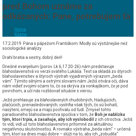
pred Bohom uznáme za
odkázaných: Pane, potrebujem ťa
Home
Kázne
17.2.2019 Pána s pápežom Františkom: Modly sú výstižnejšie než
sociologické analýzy
Drahí bratia a sestry, dobrý deň!
Dnešné evanjelium (porov. Lk 6,17.20-26) nám predstavuje
blahoslavenstvá vo verzii svätého Lukáša. Text sa skladá zo štyroch
blahoslavenstiev a štyroch výstrah vyjadrených výrazom „beda
vám“. Týmito silnými a ostrými slovami nám Ježiš otvára oči, dáva
nám vidieť
svojimi
očami to, čo sa skrýva za vonkajškom, čo je pod
povrchom, a učí nás rozlišovať situácie s vierou.
Ježiš prehlasuje za
blahoslavených
chudobných, hladujúcich,
plačúcich, prenasledovaných;
vystríha
však tých, čo sú bohatí,
nasýtení, smejú sa a majú pochvalu od ľudí. Zmysel tohto
paradoxného blahoslavenstva spočíva v tom, že
Boh je nablízku
tým, ktorí trpia, a zasahuje, aby ich vyslobodil
z ich otroctva. Ježiš
to vidí, vidí už toto blahoslavenstvo prítomné za aktuálnou
negatívnou skutočnosťou. A rovnako výstraha „beda vám“ – určená
tým, ktorí sa dnes majú dobre – slúži na to, aby ich „zobudila“