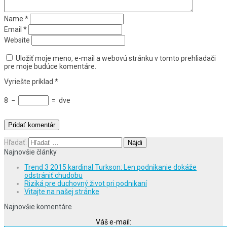
Name
*
Email
*
Website
Uložiť moje meno, e-mail a webovú stránku v tomto prehliadači
pre moje budúce komentáre.
Vyriešte príklad
*
8
−
=
dve
Hľadať:
Najnovšie články
Trend 3 2015 kardinal Turkson: Len podnikanie dokáže
odstrániť chudobu
Riziká pre duchovný život pri podnikaní
Vitajte na našej stránke
Najnovšie komentáre
Váš e-mail: