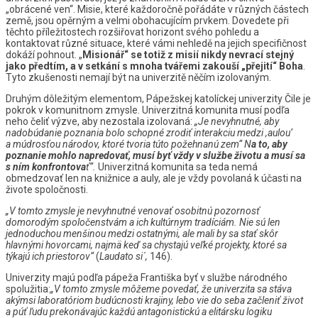
„obrácené ven“. Misie, které každoročně pořádáte v různých částech
země, jsou opěrným a velmi obohacujícím prvkem. Dovedete při
těchto příležitostech rozšiřovat horizont svého pohledu a
kontaktovat různé situace, které vámi nehledě na jejich specifičnost
dokáží pohnout. „
Misionář“ se totiž z misií nikdy nevrací stejný
jako předtím, a v setkání s mnoha tvářemi zakouší „přejití“ Boha
.
Tyto zkušenosti nemají být na univerzitě něčím izolovaným.
Druhým dôležitým elementom, Pápežskej katolíckej univerzity Čile je
pokrok v komunitnom zmysle. Univerzitná komunita musí podľa
neho čeliť výzve, aby nezostala izolovaná:
„Je nevyhnutné, aby
nadobúdanie poznania bolo schopné zrodiť interakciu medzi ,aulou‘
a múdrosťou národov, ktoré tvoria túto požehnanú zem“ N
a to, aby
poznanie mohlo napredovať, musí byť vždy v službe životu a musí sa
s ním konfrontova
ť“.
Univerzitná komunita sa teda nemá
obmedzovať len na knižnice a auly, ale je vždy povolaná k účasti na
živote spoločnosti.
„V tomto zmysle je nevyhnutné venovať osobitnú pozornosť
domorodým spoločenstvám a ich kultúrnym tradíciám. Nie sú len
jednoduchou menšinou medzi ostatnými, ale mali by sa stať skôr
hlavnými hovorcami, najmä keď sa chystajú veľké projekty, ktoré sa
týkajú ich priestorov“
(
Laudato si´,
146).
Univerzity majú podľa pápeža Františka byť v službe národného
spolužitia:
„V tomto zmysle môžeme povedať, že univerzita sa stáva
akýmsi laboratóriom budúcnosti krajiny, lebo vie do seba začleniť život
a púť ľudu prekonávajúc každú antagonistickú a elitársku logiku