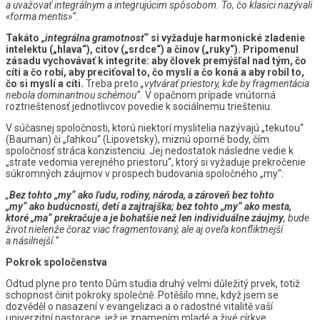
a uvažovať integrálnym a integrujúcim spôsobom. To, čo klasici nazývali
«forma mentis»“
.
Takáto
„integrálna gramotnosť“
si
vyžaduje harmonické zladenie
intelektu („hlava“), citov („srdce“) a činov („ruky“). Pripomenul
zásadu vychovávať k integrite: aby človek premýšľal nad tým, čo
cíti a čo robí, aby preciťoval to, čo myslí a čo koná a aby robil to,
čo si myslí a cíti.
Treba preto
„vytvárať priestory, kde by fragmentácia
nebola dominantnou schémou“.
V opačnom prípade vnútorná
roztrieštenosť jednotlivcov povedie k sociálnemu triešteniu.
V súčasnej spoločnosti, ktorú niektorí myslitelia nazývajú „tekutou“
(Bauman) či „ľahkou“ (Lipovetsky), miznú oporné body, čím
spoločnosť stráca konzistenciu. Jej nedostatok následne vedie k
„strate vedomia verejného priestoru“, ktorý si vyžaduje prekročenie
súkromných záujmov v prospech budovania spoločného „my“:
„
Bez tohto „my“ ako ľudu, rodiny, národa, a zároveň bez tohto
„my“ ako budúcnosti, detí a zajtrajška; bez tohto „my“ ako mesta,
ktoré „ma“ prekračuje a je bohatšie než len individuálne záujmy
, bude
život nielenže čoraz viac fragmentovaný, ale aj oveľa konfliktnejší
a násilnejší.“
Pokrok spoločenstva
Odtud plyne pro tento Dům studia druhý velmi důležitý prvek, totiž
schopnost činit pokroky společně. Potěšilo mne, když jsem se
dozvěděl o nasazení v evangelizaci a o radostné vitalitě vaší
univerzitní pastorace, jež je znamením mladé a živé církve