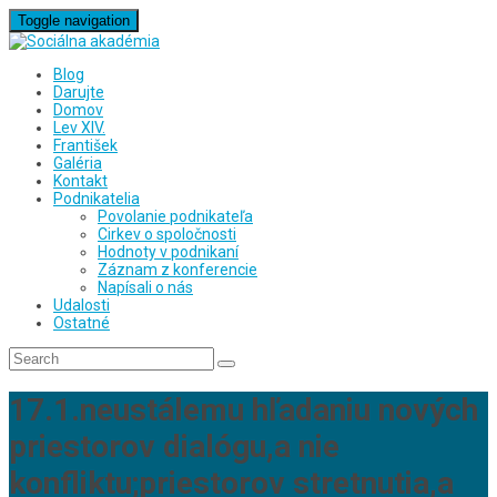
Toggle navigation
Blog
Darujte
Domov
Lev XIV.
František
Galéria
Kontakt
Podnikatelia
Povolanie podnikateľa
Cirkev o spoločnosti
Hodnoty v podnikaní
Záznam z konferencie
Napísali o nás
Udalosti
Ostatné
17.1.neustálemu hľadaniu nových
priestorov dialógu,a nie
konfliktu;priestorov stretnutia,a