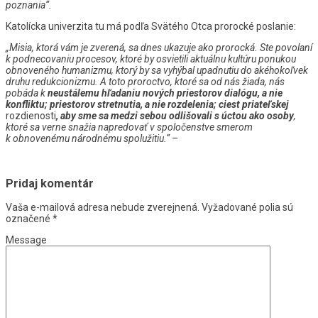
poznania“.
Katolícka univerzita tu má podľa Svätého Otca prorocké poslanie:
„Misia, ktorá vám je zverená, sa dnes ukazuje ako prorocká. Ste povolaní
k podnecovaniu procesov, ktoré by osvietili aktuálnu kultúru ponukou
obnoveného humanizmu, ktorý by sa vyhýbal upadnutiu do akéhokoľvek
druhu redukcionizmu. A toto proroctvo, ktoré sa od nás žiada, nás
pobáda k
neustálemu hľadaniu nových priestorov dialógu, a nie
konfliktu; priestorov stretnutia, a nie rozdelenia; ciest priateľskej
rozdienosti
, aby sme sa medzi sebou odlišovali s úctou ako osoby
,
ktoré sa verne snažia napredovať v spoločenstve smerom
k obnovenému národnému spolužitiu.“
–
Pridaj komentár
Vaša e-mailová adresa nebude zverejnená.
Vyžadované polia sú
označené
*
Message