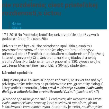
nie rozdelenia; ciest priateľskej
rozdienosti,s úctou
Home
Kázne
17.1.2018 Na Pápežskej katolíckej univerzite Čile pápež vyzval k
podpore národného spolužitia
Univerzita má byť v službe národného spolužitia a osobitnú
pozornosť má venovať domorodým obyvateľom – túto výzvu
adresoval pápež František intelektuálom a akademikom Pápežskej
katolíckej univerzity Čile, Univerzita, na ktorej študoval aj svätý
jezuita Albert Hurtado, si tento rok pripomína 130. výročie svojho
založenia. Momentálne má približne 30-tisíc študentov.
Národné spolužitie
Citujúc encykliku
Laudato si´
pápež zdôraznil, že univerzita má byť
privilegovaným miestom na praktizovanie tzv. „gramatiky dialógu“,
ktorý vedie k stretnutiu:
„
Lebo pravá múdrosť je ovocím uvažovania,
dialógu a veľkodušného stretnutia medzi ľuďmi
“
(
Laudato si´,
47).
„Národné spolužitie je možné (…) v tej miere, ako uvedieme do života
výchovnovzdelávacie procesy, ktoré sú zároveň transformujúcimi,
inkluzívnymi a komunitotvornými. Š
tudentov je treba
„naučiť myslieť