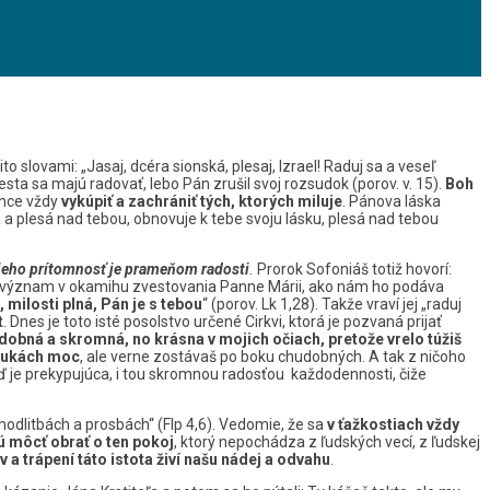
o slovami: „Jasaj, dcéra sionská, plesaj, Izrael! Raduj sa a veseľ
ta sa majú radovať, lebo Pán zrušil svoj rozsudok (porov. v. 15).
Boh
chce vždy
vykúpiť a zachrániť tých, ktorých miluje
. Pánova láska
a a plesá nad tebou, obnovuje k tebe svoju lásku, plesá nad tebou
jeho prítomnosť je prameňom radosti
.
Prorok Sofoniáš totiž hovorí:
 plný význam v okamihu zvestovania Panne Márii, ako nám ho podáva
, milosti plná, Pán je s tebou
“ (porov. Lk 1,28). Takže vraví jej „raduj
t
. Dnes je toto isté posolstvo určené Cirkvi, ktorá je pozvaná prijať
dobná a skromná, no krásna v mojich očiach, pretože vrelo túžiš
 rukách moc
, ale verne zostávaš po boku chudobných. A tak z ničoho
eď je prekypujúca, i tou skromnou radosťou každodennosti, čiže
modlitbách a prosbách“ (Flp 4,6). Vedomie, že sa
v ťažkostiach vždy
ú môcť obrať o ten pokoj
, ktorý nepochádza z ľudských vecí, z ľudskej
 a trápení táto istota živí našu nádej a odvahu
.