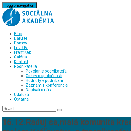
Toggle navigation
Blog
Darujte
Domov
Lev XIV.
František
Galéria
Kontakt
Podnikatelia
Povolanie podnikateľa
Cirkev o spoločnosti
Hodnoty v podnikaní
Záznam z konferencie
Napísali o nás
Udalosti
Ostatné
16.12.Raduj sa,malá komunita kres