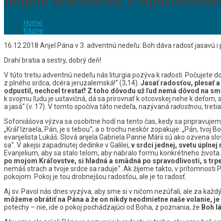
mojom Kráľovstve, s trpezlivosťou
Home
Kázne
16.12.2018 Anjel Pána v 3. adventnú nedeľu: Boh dáva radosť jasavú i
Drahí bratia a sestry, dobrý deň!
V túto tretiu adventnú nedeľu nás liturgia pozýva k
radosti
. Počujete do
z plného srdca, dcéra jeruzalemská!“ (3,14).
Jasať radosťou, plesať a 
odpustil, nechcel trestať! Z toho dôvodu už ľud nemá dôvod na sm
k svojmu ľudu je ustavičná, dá sa prirovnať k otcovskej nehe k deťom, 
a jasá“ (v. 17). V tomto spočíva táto nedeľa, nazývaná
radostnou
, tret
Sofoniášova výzva sa osobitne hodí na tento čas, kedy sa pripravujem
„Kráľ Izraela, Pán, je s tebou“; a o trochu neskôr zopakuje: „Pán, tvo
evanjelista Lukáš. Slová anjela Gabriela Panne Márii sú ako ozvena slo
sa“. V akejsi zapadnutej dedinke v Galilei,
v srdci jednej, svetu úplne
Evanjelium, aby sa stalo telom, aby nabralo formu konkrétneho života.
po mojom Kráľovstve,
si hladná a smädná po spravodlivosti, s trp
nemáš strach a tvoje srdce sa raduje“. Ak žijeme takto, v prítomnosti
pokojom. Pokoj je tou drobnejšou radosťou, ale je to radosť.
Aj sv. Pavol nás dnes vyzýva, aby sme si v ničom nezúfali, ale za každ
môžeme obrátiť na Pána
a že on nikdy neodmietne naše volanie, 
potechy – nie, ide o pokoj pochádzajúci od Boha, z poznania, že
Boh lá