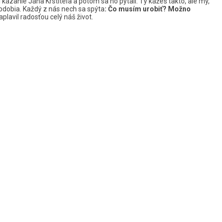
i kázanie Jána Krstiteľa a potom sa ho pýtali: Ty kážeš takto, ale my,
bdobia. Každý z nás nech sa spýta
: Čo musím urobiť? Možno
lavil radosťou celý náš život.