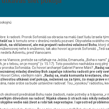
 utkávaš sieť pokoja
 pokojnú
bre: k radosti. Prorok Sofoniáš sa obracia na malú časť ľudu Izraela týmit
tešiť sa
: k tomuto sme v dnešnú nedeľu pozvaní. Obyvatelia svätého mes
útok, na skľúčenosť, ale má prejaviť radostnú vďačnosť Bohu
, ktorý 
snúbencovej nehe k snúbenici, tak ako hovorí aj prorok Sofoniáš: „Teší s
ia nedeľa Adventu, pred Vianocami.
e na Vianoce, pretože sa vzťahuje na Ježiša, Emanuela, „Boha s nami“:
j Boh, je s tebou, on je mocný“ (v. 15.17). Toto posolstvo nachádza svoj
v proroka Sofoniáša. Čo hovorí archanjel Gabriel Panne Márii? „
Raduj sa
j neznámej mladej dievčiny Boh zapaľuje iskierku radosti pre celý sve
 Hovorí Cirkvi, všetkým nám: „
Raduj sa, malá komunita kresťanov, chu
ezlivosťou utkávaš sieť pokoja, neženieš sa za tými, čo majú práve v
 Pána, naše srdce sa bude ustavične radovať. Tou „vysokou“ radosťou, k
ých okolností prednášali Bohu naše žiadosti, naše potreby a trápenia „v 
je veľkým dôvodom na radosť.
Nijaká obava či strach nás nikdy nebud
skyplne vedie náš život
a robí tak neprestajne. I uprostred problémov