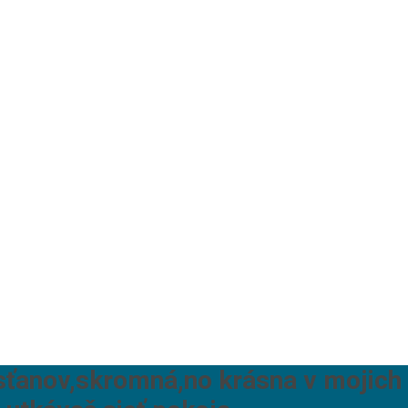
ťanov,skromná,no krásna v mojich o