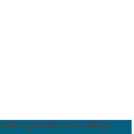
čiach, pretože vrelo túžiš po