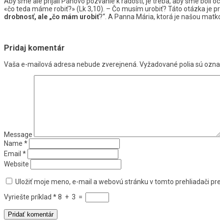
Aby sme ale prijali Pánovo pozvanie k radosti, je treba, aby sme boli o
«čo teda máme robiť?» (Lk 3,10). – Čo musím urobiť? Táto otázka je
drobnosť, ale „čo mám urobiť
?“. A Panna Mária, ktorá je našou matko
Pridaj komentár
Vaša e-mailová adresa nebude zverejnená.
Vyžadované polia sú ozn
Message
Name
*
Email
*
Website
Uložiť moje meno, e-mail a webovú stránku v tomto prehliadači p
Vyriešte príklad
*
8
+
3
=