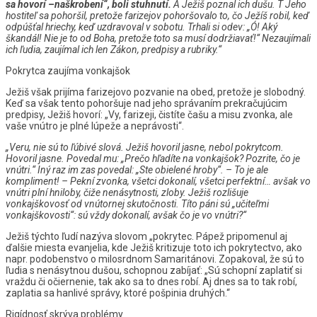
sa hovorí –naškrobení“, boli stuhnutí.
A Ježiš poznal ich dušu. T
Jeho
hostiteľ sa pohoršil, pretože farizejov pohoršovalo to, čo Ježíš robil
, keď
odpúšťal hriechy, keď uzdravoval v sobotu. Trhali si odev: „Ó! Aký
škandál! Nie je to od Boha, pretože toto sa musí dodržiavať!“ Nezaujímali
ich ľudia, zaujímal ich len Zákon, predpisy a rubriky.“
Pokrytca zaujíma vonkajšok
Ježiš však prijíma farizejovo pozvanie na obed, pretože je slobodný.
Keď sa však tento pohoršuje nad jeho správaním prekračujúcim
predpisy, Ježiš hovorí: „Vy, farizeji, čistíte čašu a misu zvonka, ale
vaše vnútro je plné lúpeže a neprávosti“.
„Veru, nie sú to ľúbivé slová. Ježiš hovoril jasne, nebol pokrytcom.
Hovoril jasne. Povedal mu: „Prečo hľadíte na vonkajšok? Pozrite, čo je
vnútri.“ Iný raz im zas povedal: „Ste obielené hroby“. – To je ale
kompliment! – Pekní zvonka, všetci dokonalí, všetci perfektní… avšak vo
vnútri plní hniloby, čiže nenásytnosti, zloby. Ježiš rozlišuje
vonkajškovosť od vnútornej skutočnosti. Títo páni sú „učiteľmi
vonkajškovosti“: sú vždy dokonalí, avšak čo je vo vnútri?“
Ježiš týchto ľudí nazýva slovom „pokrytec. Pápež pripomenul aj
ďalšie miesta evanjelia, kde Ježiš kritizuje toto ich pokrytectvo, ako
napr. podobenstvo o milosrdnom Samaritánovi. Zopakoval, že sú to
ľudia s nenásytnou dušou, schopnou zabíjať: „Sú schopní zaplatiť si
vraždu či očiernenie, tak ako sa to dnes robí. Aj dnes sa to tak robí,
zaplatia sa hanlivé správy, ktoré pošpinia druhých.“
Rigídnosť skrýva problémy