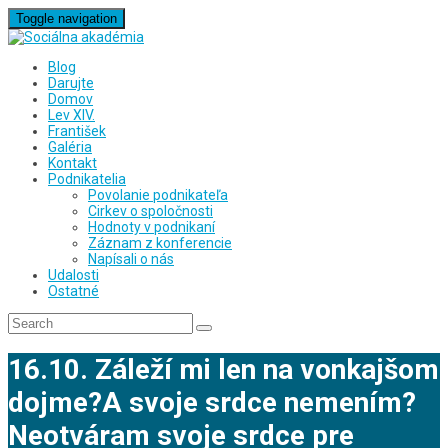
Toggle navigation
Blog
Darujte
Domov
Lev XIV.
František
Galéria
Kontakt
Podnikatelia
Povolanie podnikateľa
Cirkev o spoločnosti
Hodnoty v podnikaní
Záznam z konferencie
Napísali o nás
Udalosti
Ostatné
16.10. Záleží mi len na vonkajšom
dojme?A svoje srdce nemením?
Neotváram svoje srdce pre