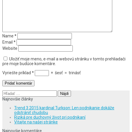
Name
*
Email
*
Website
Uložiť moje meno, e-mail a webovú stránku v tomto prehliadači
pre moje budúce komentáre.
Vyriešte príklad
*
+
šesť
=
trinásť
Hľadať:
Najnovšie články
Trend 3 2015 kardinal Turkson: Len podnikanie dokáže
odstrániť chudobu
Riziká pre duchovný život pri podnikaní
Vitajte na našej stránke
Najnovšie komentáre