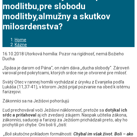
modlitbu,pre slobodu
modlitby,almužny a skutkov
milosrdenstva?
Home
Kázne
16.10.2018 Utorková homília: Pozor na rigídnosť, nemá Božieho
Ducha
„Spása je darom od Pána“, on nám dáva „ducha slobody“. Zároveň
varoval pred pokrytcami, ktorých srdce nie je otvorené pre milosť.
Svätý Otec v rannej homílii vychádzal z úryvku z Evanjelia podľa
Lukáša (11,37-41), v ktorom Ježiš prijal pozvanie na obed k istému
farizejovi.
Zákonníci sa na Ježišovi pohoršujú
Ľud prechovával voči Ježišovi náklonnosť, pretože sa
dotýkal ich
sŕdc a priťahoval
aj ich zvedavý záujem. Naopak učitelia zákona,
zákonníci, saduceji a farizeji za Ježišom prichádzali preto, aby ho
prichytili pri chybe. Oni boli tí „čistí:
„Boli skutočne príkladom formálnosti.
Chýbal im však život. Boli – ako