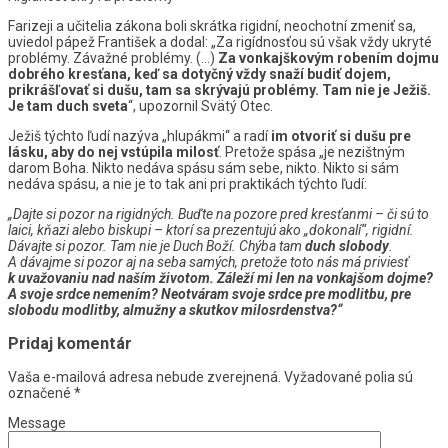
Farizeji a učitelia zákona boli skrátka rigidní, neochotní zmeniť sa,
uviedol pápež František a dodal: „Za rigídnosťou sú však vždy ukryté
problémy. Závažné problémy. (…)
Za vonkajškovým robením dojmu
dobrého kresťana, keď sa dotyčný vždy snaží budiť dojem,
prikrášľovať si dušu, tam sa skrývajú problémy. Tam nie je Ježiš.
Je tam duch sveta
“, upozornil Svätý Otec.
Ježiš týchto ľudí nazýva „hlupákmi“ a radí
im otvoriť si dušu pre
lásku, aby do nej vstúpila milosť
. Pretože spása „je nezištným
darom Boha. Nikto nedáva spásu sám sebe, nikto. Nikto si sám
nedáva spásu, a nie je to tak ani pri praktikách týchto ľudí:
„Dajte si pozor na rigidných. Buďte na pozore pred kresťanmi – či sú to
laici, kňazi alebo biskupi – ktorí sa prezentujú ako „dokonalí“, rigidní.
Dávajte si pozor. Tam nie je Duch Boží. Chýba tam
duch slobody
.
A dávajme si pozor aj na seba samých, pretože toto nás má priviesť
k uvažovaniu nad naším životom. Záleží mi len na vonkajšom dojme?
A svoje srdce nemením? Neotváram svoje srdce pre modlitbu, pre
slobodu modlitby, almužny a skutkov milosrdenstva?“
Pridaj komentár
Vaša e-mailová adresa nebude zverejnená.
Vyžadované polia sú
označené
*
Message