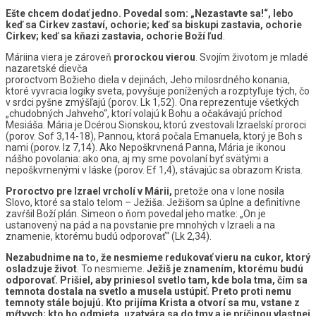
Ešte chcem dodať jedno. Povedal som: „Nezastavte sa!“, lebo
keď sa Cirkev zastaví, ochorie; keď sa biskupi zastavia, ochorie
Cirkev; keď sa kňazi zastavia, ochorie Boží ľud
.
Máriina viera je zároveň
prorockou vierou
. Svojím životom je mladé
nazaretské dievča
proroctvom Božieho diela v dejinách, Jeho milosrdného konania,
ktoré vyvracia logiky sveta, povyšuje ponížených a rozptyľuje tých, čo
v srdci pyšne zmýšľajú (porov. Lk 1,52). Ona reprezentuje všetkých
„chudobných Jahveho“, ktorí volajú k Bohu a očakávajú príchod
Mesiáša. Mária je Dcérou Sionskou, ktorú zvestovali Izraelskí proroci
(porov. Sof 3,14-18), Pannou, ktorá počala Emanuela, ktorý je Boh s
nami (porov. Iz 7,14). Ako Nepoškrvnená Panna, Mária je ikonou
nášho povolania: ako ona, aj my sme povolaní byť svätými a
nepoškvrnenými v láske (porov. Ef 1,4), stávajúc sa obrazom Krista.
Proroctvo pre Izrael vrcholí v Márii,
pretože ona v lone nosila
Slovo, ktoré sa stalo telom – Ježiša. Ježišom sa úplne a definitívne
zavŕšil Boží plán. Simeon o ňom povedal jeho matke: „On je
ustanovený na pád a na povstanie pre mnohých v Izraeli a na
znamenie, ktorému budú odporovať“ (Lk 2,34).
Nezabudnime na to, že nesmieme redukovať vieru na cukor, ktorý
osladzuje život
. To nesmieme.
Ježiš je znamením, ktorému budú
odporovať.
Prišiel, aby priniesol svetlo tam, kde bola tma, čím sa
temnota dostala na svetlo a musela ustúpiť. Preto proti nemu
temnoty stále bojujú. Kto prijíma Krista a otvorí sa mu, vstane z
mŕtvych; kto ho odmieta, uzatvára sa do tmy a je príčinou vlastnej