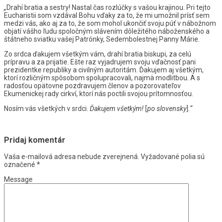
„
Drahí bratia a sestry! Nastal čas rozlúčky s vašou krajinou. Pri tejto
Eucharistii som vzdával Bohu vďaky za to, že mi umožnil prísť sem
medzi vás, ako aj za to, že som mohol ukončiť svoju púť v nábožnom
objatí vášho ľudu spoločným slávením dôležitého náboženského a
štátneho sviatku vašej Patrónky, Sedembolestnej Panny Márie.
Zo srdca ďakujem všetkým vám, drahí bratia biskupi, za celú
prípravu a za prijatie. Ešte raz vyjadrujem svoju vďačnosť pani
prezidentke republiky a civilným autoritám. Ďakujem aj všetkým,
ktorí rozličným spôsobom spolupracovali, najmä modlitbou. A s
radosťou opätovne pozdravujem členov a pozorovateľov
Ekumenickej rady cirkví, ktorí nás poctili svojou prítomnosťou.
Nosím vás všetkých v srdci.
Ďakujem všetkým!
[
po slovensky
].
“
Pridaj komentár
Vaša e-mailová adresa nebude zverejnená.
Vyžadované polia sú
označené
*
Message