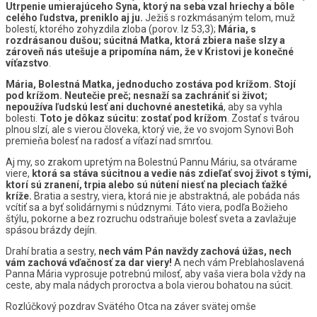
Utrpenie umierajúceho Syna, ktorý na seba vzal hriechy a bôle
celého ľudstva, preniklo aj ju.
Ježiš s rozkmásaným telom, muž
bolestí, ktorého zohyzdila zloba (porov. Iz 53,3);
Mária, s
rozdrásanou dušou; súcitná Matka, ktorá zbiera naše slzy a
zároveň nás utešuje a pripomína nám, že v Kristovi je konečné
víťazstvo
.
Mária, Bolestná Matka, jednoducho zostáva pod krížom. Stojí
pod krížom. Neutečie preč; nesnaží sa zachrániť si život;
nepoužíva ľudskú lesť ani duchovné anestetiká
, aby sa vyhla
bolesti.
Toto je dôkaz súcitu: zostať pod krížom
. Zostať s tvárou
plnou slzí, ale s vierou človeka, ktorý vie, že vo svojom Synovi Boh
premieňa bolesť na radosť a víťazí nad smrťou.
Aj my, so zrakom upretým na Bolestnú Pannu Máriu, sa otvárame
viere,
ktorá sa stáva súcitnou a vedie nás zdieľať svoj život s tými,
ktorí sú zranení, trpia alebo sú nútení niesť na pleciach ťažké
kríže.
Bratia a sestry, viera, ktorá nie je abstraktná, ale pobáda nás
vcítiť sa a byť solidárnymi s núdznymi. Táto viera, podľa Božieho
štýlu, pokorne a bez rozruchu odstraňuje bolesť sveta a zavlažuje
spásou brázdy dejín.
Drahí bratia a sestry,
nech vám Pán navždy zachová úžas, nech
vám zachová vďačnosť za dar viery!
A nech vám Preblahoslavená
Panna Mária vyprosuje potrebnú milosť, aby vaša viera bola vždy na
ceste, aby mala nádych proroctva a bola vierou bohatou na súcit.
Rozlúčkový pozdrav Svätého Otca na záver svätej omše