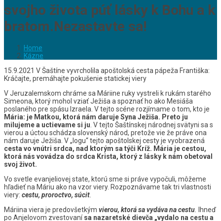
svojho života púť lásky k Bohu a k
bratom.Nezastavte sa!
Home
Kázne
15.9.2021 V Šaštíne vyvrcholila apoštolská cesta pápeža Františka:
Kráčajte, premáhajte pokušenie statickej viery
V Jeruzalemskom chráme sa Máriine ruky vystreli k rukám starého
Simeona, ktorý mohol vziať Ježiša a spoznať ho ako Mesiáša
poslaného pre spásu Izraela. V tejto scéne rozjímame o tom, kto je
Mária: je Matkou, ktorá nám daruje Syna Ježiša. Preto ju
milujeme a uctievame si ju
. V tejto Šaštínskej národnej svätyni sa s
vierou a úctou schádza slovenský národ, pretože vie že práve ona
nám daruje Ježiša. V „logu“ tejto apoštolskej cesty je vyobrazená
cesta vo vnútri srdca, nad ktorým sa týči Kríž. Mária je cestou,
ktorá nás vovádza do srdca Krista, ktorý z lásky k nám obetoval
svoj život.
Vo svetle evanjeliovej state, ktorú sme si práve vypočuli, môžeme
hľadieť na Máriu ako na vzor viery. Rozpoznávame tak tri vlastnosti
viery:
cestu, proroctvo, súcit
.
Máriina viera je predovšetkým
vierou, ktorá sa vydáva na cestu
.
Ihneď
po Anjelovom zvestovaní
sa nazaretské dievča „vydalo na cestu a