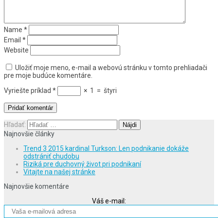
Name
*
Email
*
Website
Uložiť moje meno, e-mail a webovú stránku v tomto prehliadači
pre moje budúce komentáre.
Vyriešte príklad
*
×
1
=
štyri
Hľadať:
Najnovšie články
Trend 3 2015 kardinal Turkson: Len podnikanie dokáže
odstrániť chudobu
Riziká pre duchovný život pri podnikaní
Vitajte na našej stránke
Najnovšie komentáre
Váš e-mail: