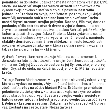
ponáhľalo sa
do istého judejského mesta v hornatom kraji“ (Lk 1,39).
Mária
išla navštíviť svoju sesternicu Alžbetu
. Nepovažovala za
výsadu svoje povolanie stať sa Matkou Spasiteľa;
nestratila
jednoduchú radosť zo svojej poníženosti po tom, ako ju Anjel
navštívil; nezostala stáť a nečinne kontemplovať samú seba
medzi štyrmi stenami svojho príbytku. Naopak, žila svoj dar ako
poslanie; cítila potrebu otvoriť dvere a vyjsť z domu
; stala sa
živým stelesnením tej netrpezlivosti, s akou Boh túži prísť k všetkým
ľuďom a spasiť ich svojou láskou. Preto sa Mária vydáva na cestu:
namiesto pohodlnosti zvykov si
vyberá neznáme cesty; namiesto
stability domácnosti namáhavú chôdzu
; namiesto bezpečnosti
pokojnej religióznosti riziko viery, ktorá sa otvára novým výzvam a
tak sa stáva darom z lásky k blížnemu.
Aj dnešné evanjelium nám ukazuje Máriu na ceste: smerom k
Jeruzalemu, kde spolu s Jozefom, svojím ženíchom, obetuje Ježiša
v Chráme.
Celý jej život bude cestou za jej Synom, ako jeho prvej
učeníčky, až do cieľa, na Kalváriu, pod jeho kríž. Mária neustále
kráča
.
Takto je Panna Mária vzorom viery pre tento slovenský národ:
viery,
ktorá sa vydáva na cestu,
vždy pobádaná jednoduchou a úprimnou
zbožnosťou,
vždy na púti, v hľadaní Pána.
Kráčaním premáhate
pokušenie statickej viery,
ktorá sa uspokojí s nejakým obradom
alebo starou tradíciou,
vychádzate zo svojho vnútra, nesiete v
batohu svoje radosti a bolesti a robíte zo svojho života púť lásky
k Bohu a k bratom a sestrám
. Ďakujem za toto svedectvo! A prosím
vás,
zostaňte na ceste, stále! Nezastavte sa!