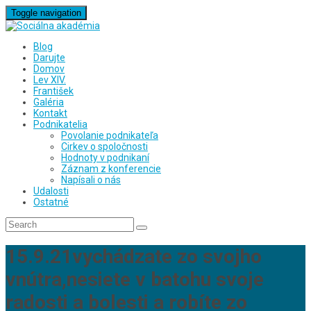
Toggle navigation
Blog
Darujte
Domov
Lev XIV.
František
Galéria
Kontakt
Podnikatelia
Povolanie podnikateľa
Cirkev o spoločnosti
Hodnoty v podnikaní
Záznam z konferencie
Napísali o nás
Udalosti
Ostatné
15.9.21vychádzate zo svojho
vnútra,nesiete v batohu svoje
radosti a bolesti a robíte zo