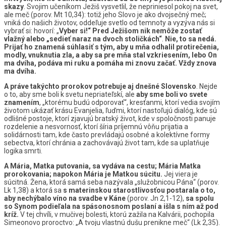
skazy
. Svojim učeníkom Ježiš vysvetlil, že nepriniesol pokoj na svet,
ale meč (porov. Mt 10,34): totiž jeho Slovo je ako dvojsečný meč;
vniká do našich životov, oddeľuje svetlo od temnoty a vyzýva nás si
vybrať si: hovorí: „
Vyber si!“ Pred Ježišom nik nemôže zostať
vlažný alebo „sedieť naraz na dvoch stoličkách“
.
Nie, to sa nedá.
Prijať ho znamená súhlasiť s tým, aby u mňa odhalil protirečenia,
modly, vnuknutia zla, a aby sa pre mňa stal vzkriesením, lebo On
ma dvíha, podáva mi ruku a pomáha mi znovu začať. Vždy znova
ma dvíha.
A práve takýchto prorokov potrebuje aj dnešné Slovensko
. Nejde
o to, aby sme boli k svetu nepriateľskí, ale
aby sme boli vo svete
znamením
, „ktorému budú odporovať“, kresťanmi, ktorí vedia svojím
životom ukázať krásu Evanjelia, ľuďmi, ktorí nastoľujú dialóg, kde sú
odlišné postoje, ktorí zjavujú bratský život, kde v spoločnosti panuje
rozdelenie a nesvornosť, ktorí šíria príjemnú vôňu prijatia a
solidárnosti tam, kde často prevládajú osobné a kolektívne formy
sebectva, ktorí chránia a zachovávajú život tam, kde sa uplatňuje
logika smrti.
A Mária, Matka putovania, sa vydáva na cestu; Mária Matka
prorokovania; napokon Mária je Matkou súcitu.
Jej viera je
súcitná. Žena, ktorá samá seba nazývala „služobnicou Pána“ (porov.
Lk 1,38) a ktorá sa
s materinskou starostlivosťou postarala o to,
aby nechýbalo víno na svadbe v Káne
(porov. Jn 2,1-12),
sa spolu
so Synom podieľala na spásonosnom poslaní a išla s ním až pod
kríž.
V tej chvíli, v mučivej bolesti, ktorú zažila na Kalvárii, pochopila
Simeonovo proroctvo: „A tvoju vlastnú dušu prenikne meč“ (Lk 2,35).