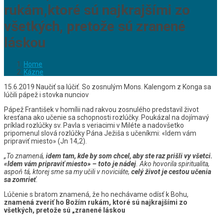
rukám,ktoré sú najkrajšími zo
všetkých, pretože sú zranené
láskou
Home
Kázne
15.6.2019 Naučiť sa lúčiť. So zosnulým Mons. Kalengom z Konga sa
lúčili pápež i stovka nunciov
Pápež František v homílii nad rakvou zosnulého predstavil život
kresťana ako učenie sa schopnosti rozlúčky. Poukázal na dojímavý
príklad rozlúčky sv. Pavla s veriacimi v Miléte a nadovšetko
pripomenul slová rozlúčky Pána Ježiša s učeníkmi: «Idem vám
pripraviť miesto» (Jn 14,2).
„To znamená,
idem tam, kde by som chcel, aby ste raz prišli vy všetci.
«Idem vám pripraviť miesto» – toto je nádej
. Ako hovorila spiritualita,
aspoň tá, ktorej sme sa my učili v noviciáte,
celý život je cestou učenia
sa zomrieť
.
Lúčenie s bratom znamená, že ho nechávame odísť k Bohu,
znamená zveriť ho Božím rukám, ktoré sú najkrajšími zo
všetkých, pretože sú „zranené láskou