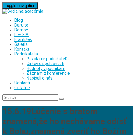
Toggle navigation
Blog
Darujte
Domov
Lev XIV.
František
Galéria
Kontakt
Podnikatelia
Povolanie podnikateľa
Cirkev o spoločnosti
Hodnoty v podnikaní
Záznam z konferencie
Napísali o nás
Udalosti
Ostatné
15.6.19Lúčenie s bratom
znamená,že ho nechávame odísť
k Bohu,znamená zveriť ho Božím