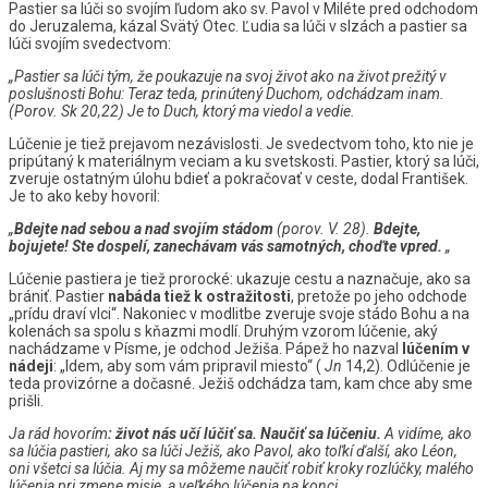
Pastier sa lúči so svojím ľudom ako sv. Pavol v Miléte pred odchodom
do Jeruzalema, kázal Svätý Otec. Ľudia sa lúči v slzách a pastier sa
lúči svojím svedectvom:
„Pastier sa lúči tým, že poukazuje na svoj život ako na život prežitý v
poslušnosti Bohu: Teraz teda, prinútený Duchom, odchádzam inam.
(Porov. Sk 20,22) Je to Duch, ktorý ma viedol a vedie.
Lúčenie je tiež prejavom nezávislosti. Je svedectvom toho, kto nie je
pripútaný k materiálnym veciam a ku svetskosti. Pastier, ktorý sa lúči,
zveruje ostatným úlohu bdieť a pokračovať v ceste, dodal František.
Je to ako keby hovoril:
„
Bdejte nad sebou a nad svojím stádom
(porov. V. 28).
Bdejte,
bojujete! Ste dospelí, zanechávam vás samotných, choďte vpred.
„
Lúčenie pastiera je tiež prorocké: ukazuje cestu a naznačuje, ako sa
brániť. Pastier
nabáda tiež k ostražitosti
, pretože po jeho odchode
„prídu draví vlci“. Nakoniec v modlitbe zveruje svoje stádo Bohu a na
kolenách sa spolu s kňazmi modlí. Druhým vzorom lúčenie, aký
nachádzame v Písme, je odchod Ježiša. Pápež ho nazval
lúčením v
nádeji
: „Idem, aby som vám pripravil miesto“ (
Jn
14,2). Odlúčenie je
teda provizórne a dočasné. Ježiš odchádza tam, kam chce aby sme
prišli.
Ja rád hovorím
: život nás učí lúčiť sa. Naučiť sa lúčeniu.
A vidíme, ako
sa lúčia pastieri, ako sa lúči Ježiš, ako Pavol, ako toľkí ďalší, ako Léon,
oni všetci sa lúčia. Aj my sa môžeme naučiť robiť kroky rozlúčky, malého
lúčenia pri zmene misie, a veľkého lúčenia na konci.