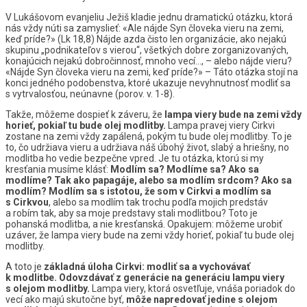
V Lukášovom evanjeliu Ježiš kladie jednu dramatickú otázku, ktorá
nás vždy núti sa zamyslieť: «Ale nájde Syn človeka vieru na zemi,
keď príde?» (Lk 18,8) Nájde azda čisto len organizácie, ako nejakú
skupinu „podnikateľov s vierou“, všetkých dobre zorganizovaných,
konajúcich nejakú dobročinnosť, mnoho vecí…, – alebo nájde vieru?
«Nájde Syn človeka vieru na zemi, keď príde?» – Táto otázka stojí na
konci jedného podobenstva, ktoré ukazuje nevyhnutnosť modliť sa
s vytrvalosťou, neúnavne (porov. v. 1-8).
Takže, môžeme dospieť k záveru, že
lampa viery bude na zemi vždy
horieť, pokiaľ tu bude olej modlitby.
Lampa pravej viery Cirkvi
zostane na zemi vždy zapálená, pokým tu bude olej modlitby. To je
to, čo udržiava vieru a udržiava náš úbohý život, slabý a hriešny, no
modlitba ho vedie bezpečne vpred. Je tu otázka, ktorú si my
kresťania musíme klásť:
Modlím sa?
Modlíme sa? Ako sa
modlíme? Tak ako papagáje, alebo sa modlím srdcom? Ako sa
modlím? Modlím sa s istotou, že som v Cirkvi a modlím sa
s Cirkvou
, alebo sa modlím tak trochu podľa mojich predstáv
a robím tak, aby sa moje predstavy stali modlitbou? Toto je
pohanská modlitba, a nie kresťanská. Opakujem: môžeme urobiť
uzáver, že lampa viery bude na zemi vždy horieť, pokiaľ tu bude olej
modlitby.
A toto je
základná úloha Cirkvi: modliť sa a vychovávať
k modlitbe.
Odovzdávať z generácie na generáciu lampu viery
s olejom modlitby.
Lampa viery, ktorá osvetľuje, vnáša poriadok do
vecí ako majú skutočne byť,
môže napredovať jedine s olejom