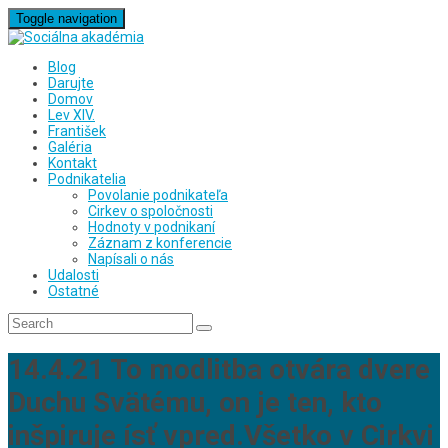
Toggle navigation
Blog
Darujte
Domov
Lev XIV.
František
Galéria
Kontakt
Podnikatelia
Povolanie podnikateľa
Cirkev o spoločnosti
Hodnoty v podnikaní
Záznam z konferencie
Napísali o nás
Udalosti
Ostatné
14.4.21 To modlitba otvára dvere
Duchu Svätému, on je ten, kto
inšpiruje ísť vpred.Všetko v Cirkvi