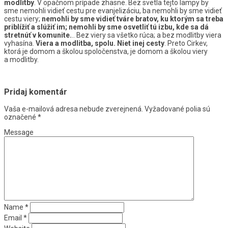
modlitby
. V opačnom prípade zhasne. Bez svetla tejto lampy by
sme nemohli vidieť cestu pre evanjelizáciu, ba nemohli by sme vidieť
cestu viery;
nemohli by sme vidieť tváre bratov, ku ktorým sa treba
priblížiť a slúžiť im; nemohli by sme osvetliť tú izbu, kde sa dá
stretnúť v komunite.
.. Bez viery sa všetko rúca; a bez modlitby viera
vyhasína.
Viera a modlitba, spolu. Niet inej cesty
. Preto Cirkev,
ktorá je domom a školou spoločenstva, je domom a školou viery
a modlitby.
Pridaj komentár
Vaša e-mailová adresa nebude zverejnená.
Vyžadované polia sú
označené
*
Message
Name
*
Email
*