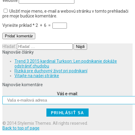
Website
Uložiť moje meno, e-mail a webovú stránku v tomto prehliadači
pre moje budúce komentáre.
Vyriešte príklad
*
2
+
6
=
Hľadať:
Najnovšie články
Trend 3 2015 kardinal Turkson: Len podnikanie dokáže
odstrániť chudobu
Riziká pre duchovný život pri podnikaní
Vitajte na našej stránke
Najnovšie komentáre
Váš e-mail:
© 2014 Stylemix Themes. All rights reserved.
Back to top of page