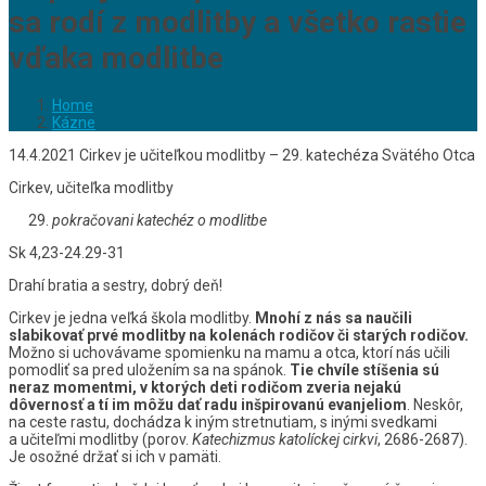
sa rodí z modlitby a všetko rastie
vďaka modlitbe
Home
Kázne
14.4.2021 Cirkev je učiteľkou modlitby – 29. katechéza Svätého Otca
Cirkev, učiteľka modlitby
pokračovani katechéz o modlitbe
Sk 4,23-24.29-31
Drahí bratia a sestry, dobrý deň!
Cirkev je jedna veľká škola modlitby.
Mnohí z nás sa naučili
slabikovať prvé modlitby na kolenách rodičov či starých rodičov.
Možno si uchovávame spomienku na mamu a otca, ktorí nás učili
pomodliť sa pred uložením sa na spánok.
Tie chvíle stíšenia sú
neraz momentmi, v ktorých deti rodičom zveria nejakú
dôvernosť a tí im môžu dať radu inšpirovanú evanjeliom
. Neskôr,
na ceste rastu, dochádza k iným stretnutiam, s inými svedkami
a učiteľmi modlitby (porov.
Katechizmus katolíckej cirkvi
, 2686-2687).
Je osožné držať si ich v pamäti.