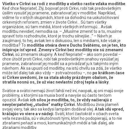
Všetko v Cirkvi sa rodí z modlitby a všetko rastie vďaka modlitbe
.
Keď chce Nepriateľ, Zlý, bojovať proti Cirkvi, robí tak predovšetkým
úsilím vysušiť jej pramene, zabraňovať jej v modlitbe. Napríklad,
vidíme to v istých skupinách, ktoré sa dohodnú na uskutočňovaní
cirkevných reforiem, zmien v živote Cirkvi… Sú tam všetky
organizácie, sú tam médiá, ktoré všetkých informujú… Avšak
modlitbu nevidieť, nemodlia sa. – „Musíme zmeniť to a to, musíme
spraviť toto rozhodnutie, ktoré je trochu silnejšie…“ – Návrh je
zaujímavý, to hej, avšak len s diskusiou, len s médiami, kde však je
modlitba? To
modlitba otvára dvere Duchu Svätému, on je ten, kto
inšpiruje ísť vpred. Zmeny v Cirkvi bez modlitby nie sú zmenami
Cirkvi
, sú zmenami skupiny. A keď Nepriateľ – ako som povedal –
chce útočiť proti Cirkvi, robí tak predovšetkým snahou vysúšať jej
pramene, zabraňovať jej modliť sa a privádzať ju k takýmto iným
návrhom. Ak sa upustí od modlitby, na istú chvíľu sa zdá, že všetko
môže ísť ďalej tak ako vždy – zotrvačnosťou –, no
po krátkom čase
si Cirkev uvedomí, že sa stala akoby prázdnym obalom, že
stratila nosnú os, že už viac nevlastní zdroj tepla a lásky
.
Svätice a svätci nemajú život ľahší než iní, naopak, aj oni majú svoje
problémy, s ktorými sa musia boriť a navyše sú často terčom
opozícií. Avšak
ich silou je modlitba, to, že vždy načierajú z
nevyčerpateľnej „studne“ matky Cirkvi.
Modlitbou živia plameň
svojej viery, tak ako sa kedysi lampám dodával olej.
A tak idú vpred,
kráčajúc vo viere a v nádeji
. Svätí, ktorí častokrát v očiach sveta
veľa nezavážia, sú v skutočnosti tými, ktorí ho podopierajú, a to nie
zbraňami peňazí a moci, komunikačných médií a tak ďalej, ale
zbraňami modlitby.