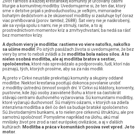
Život farnosti a každej kresťanskej komunity je určovaný časmi
liturgie a komunitnej modlitby. Uvedomujeme si, že ten dar, ktorý
sme v detstve prijali s jednoduchosťou, je veľkým, mimoriadne
bohatým dedičstvom a že skúsenosť modlitby si zasluhuje byť čoraz
viac prehlbovaná (porov.
tamtiež
, 2688). Šat viery nie je naškrobený,
ale sa vyvíja spolu s nami; nie je strnulý, rastie, a to aj
prostredníctvom momentov kríz a zmŕtvychvstaní; ba nedá sa rásť
bez momentov krízy.
A dychom viery je modlitba: rastieme vo viere natoľko, nakoľko
sa učíme modliť
. Po istých pasážach života si uvedomujeme, že bez
viery by sme to neboli zvládli a že
modlitba bola našou silou. A to
nielen osobná modlitba, ale aj modlitba bratov a sestier,
spoločenstva
, ktoré nás sprevádzalo a podporovalo, ľudí, ktorí nás
poznajú, tých, ktorých prosíme, aby sa za nás modlili.
Aj preto v Cirkvi neustále prekvitajú komunity a skupiny oddané
modlitbe. Niektorí kresťania pociťujú dokonca povolanie urobiť
z modlitby ústrednú činnosť svojich dní. V Cirkvi sú kláštory, konventy,
pustovne, kde žijú osoby zasvätené Bohu a ktoré sa častokrát
stávajú centrami duchovného vyžarovania. Sú komunitami modlitby,
ktoré vyžarujú duchovnosť. Sú malými oázami, v ktorých sa zdieľa
intenzívna modlitba a deň čo deň sa buduje bratské spoločenstvo.
Sú životodarnými bunkami, a to nielen pre cirkevnú štruktúru, ale pre
samotnú spoločnosť. Pomyslime napríklad na úlohu, akú mal
mníšsky život pre zrod a rast európskej civilizácie, a aj v ďalších
kultúrach.
Modlitba a práca v komunitách posúva svet vpred. Je to
motor
.