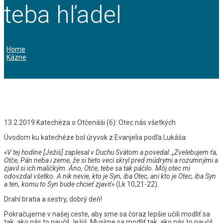
teba hľadel
Home
Kázne
13.2.2019 Katechéza o Otčenáši (6): Otec nás všetkých
Úvodom ku katechéze bol úryvok z Evanjelia podľa Lukáša:
«V tej hodine [Ježiš]
zaplesal v Duchu Svätom a povedal: „Zvelebujem ťa,
Otče, Pán neba i zeme, že si tieto veci skryl pred múdrymi a rozumnými a
zjavil si ich maličkým.
Áno, Otče, tebe sa tak páčilo. Môj otec mi
odovzdal všetko. A nik nevie, kto je Syn, iba Otec, ani kto je Otec, iba Syn
a ten, komu to Syn bude chcieť zjaviť»
(Lk 10,21-22).
Drahí bratia a sestry, dobrý deň!
Pokračujeme v našej ceste, aby sme sa čoraz lepšie učili modliť sa
tak, ako nás to naučil Ježiš. Musíme sa modliť tak, ako nás to naučil