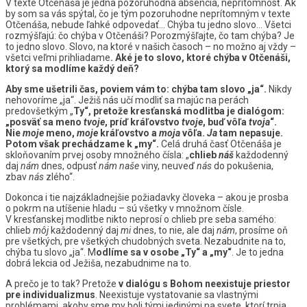
V texte Otčenáša je jedna pozoruhodná absencia, neprítomnosť. Ak
by som sa vás spýtal, čo je tým pozoruhodne neprítomným v texte
Otčenáša, nebude ľahké odpovedať… Chýba tu jedno slovo… Všetci
rozmýšľajú: čo chýba v Otčenáši? Porozmýšľajte, čo tam chýba? Je
to jedno slovo. Slovo, na ktoré v našich časoch – no možno aj vždy –
všetci veľmi prihliadame
. Aké je to slovo, ktoré chýba v Otčenáši,
ktorý sa modlíme každý deň?
Aby sme ušetrili čas, poviem vám to: chýba tam slovo „ja“.
Nikdy
nehovoríme „ja“. Ježiš nás učí modliť sa majúc na perách
predovšetkým „
Ty“, pretože kresťanská modlitba je dialógom:
„posväť sa meno
tvoje
, príď kráľovstvo
tvoje
, buď vôľa
tvoja
“.
Nie
moje
meno,
moje
kráľovstvo a
moja
vôľa.
Ja
tam nepasuje.
Potom však prechádzame k „my“.
Celá druhá časť Otčenáša je
skloňovaním prvej osoby množného čísla: „
chlieb
náš
každodenný
daj
nám
dnes, odpusť
nám naše
viny, neuveď
nás
do pokušenia,
zbav
nás
zlého“.
Dokonca i tie najzákladnejšie požiadavky človeka – akou je prosba
o pokrm na utíšenie hladu – sú všetky v množnom čísle.
V kresťanskej modlitbe nikto neprosí o chlieb pre seba samého:
chlieb
môj
každodenný daj
mi
dnes, to nie, ale daj
nám
, prosíme oň
pre všetkých, pre všetkých chudobných sveta. Nezabudnite na to,
chýba tu slovo „ja“. M
odlíme sa v osobe „Ty“ a „my“
. Je to jedna
dobrá lekcia od Ježiša, nezabudnime na to.
A prečo je to tak? Pretože
v dialógu s Bohom neexistuje priestor
pre individualizmus
. Neexistuje vystatovanie sa vlastnými
problémami, akoby sme my boli tými jedinými na svete, ktorí trpia.