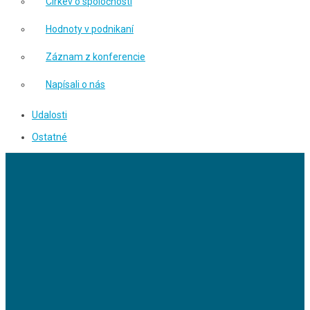
Cirkev o spoločnosti
Hodnoty v podnikaní
Záznam z konferencie
Napísali o nás
Udalosti
Ostatné