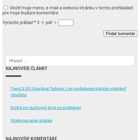
Uložiť moje meno, e-mail a webovú stránku v tomto prehliadači
pre moje budúce komentáre.
Vyriešte príklad
*
3
+
päť
=
Hľadať:
NAJNOVŠIE ČLÁNKY
Trend 3 2015 kardinal Turkson: Len podnikanie dokáže odstrániť
chudobu
Riziká pre duchovný život pri podnikaní
Vitajte na našej stránke
NAJNOVŠIE KOMENTÁRE