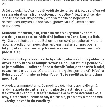
on.
Ježiš povedal: keď sa modlíš,
vojdi do ticha tvojej izby, vzdiaľ sa od
sveta a obráť sa na Boha oslovujúc ho „Otče!
“. Ježiš nechce, aby
jeho učeníci boli ako pokrytci, ktorí sa modlia postojačky na
námestiach, aby ich ľud obdivoval (porov. Mt 6,5). Ježiš nechce
pokrytectvo.
Skutočná modlitba je tá, ktorá sa deje v skrytosti svedomia,
v srdci: je nebadateľná, viditeľná jedine pre Boha. Len ja a Boh.
Vyhýba sa falošnosti: pred Bohom je nemožné predstierať. Nie je to
možné, pred Bohom neexistuje vplyvná maska,
Boh nás pozná
takých, akí sme, obnažených v našom svedomí: nemožno niečo
predstierať
.
Pri koreni dialógu s Bohom je
tichý dialóg, ako stretnutie pohľadov
dvoch osôb, ktoré sa milujú: človek a Boh – stretnutie pohľadov –
to je modlitba
.
Hľadieť na Boha a dovoliť Bohu, aby na mňa hľadel,
to znamená modliť sa.
„Otče, ale veď nevyslovujem slová
“. Hľaď na
Boha a dovoľ mu, aby na teba hľadel. To je modlitba, je to pekná
modlitba!
A predsa, aj napriek tomu, že modlitba učeníka je úplne dôverná,
nikdy
neupadá do „intimizmu“ [úniku do vlastného vnútra].
V skrytosti svedomia kresťan nenecháva svet za dverami svojej
izby, ale v srdci si nesie osoby a situácie, problémy a mnohé veci
– všetky ich vnáša do modlitby
.