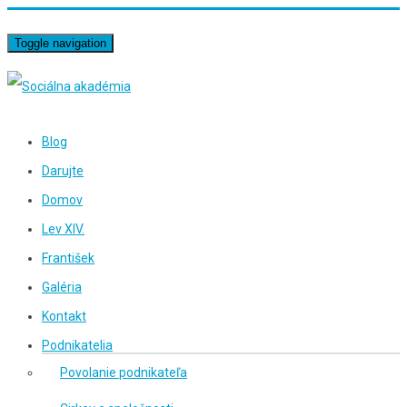
Toggle navigation
Blog
Darujte
Domov
Lev XIV.
František
Galéria
Kontakt
Podnikatelia
Povolanie podnikateľa