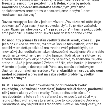
Neexistuje modlitba pozdvihnutá k Bohu, ktorá by nebola
modlitbou
spoločenstva bratov a sestier
,
tým „my“: sme
spoločenstvom, sme bratmi a sestrami, sme jedným ľudom
modliacim sa ako „my“.
Raz sa ma spýtal kaplán v jednom väzení: „Povedzte mi, otče, čo je
opakom „ja“? A ja, naivný, som povedal: „ty“. „To je však začiatok
vojny.
Opačným slovom k „ja“ je predsa „my“
– tam je pokoj, všetci
sme pospolu“. Takúto dobrú lekciu som dostal od toho kňaza.
Do modlitby prináša kresťan všetky ťažkosti osôb, ktoré žijú po
jeho boku
: keď sa zvečerí, rozpráva Bohu o ťažkostiach, ktoré ho
postihli v ten deň; predkladá mu mnoho tvárí, priateľských, ale
i nevraživých; neodháňa ich ako nebezpečné rozptýlenie. Ak si niekto
nevšíma, že vôkol neho je mnoho trpiacich ľudí, ak sa nezľutuje nad
slzami chudobných, ak je privyknutý na všetko, to znamená, že jeho
srdce je… Aké je jeho srdce? Zvädnuté? Nie, ešte horšie: je kamenné.
V tomto prípade je dobré prosiť Pána, aby sa nás dotkol svojím
Duchom a obmäkčil nám srdce: „
Pane, obmäkči mi srdce, aby som
mohol rozumieť a prevziať na seba všetky problémy, všetky
bolesti druhých
“.
Kristus neprešiel bez povšimnutia popri biedach sveta:
zakaždým, keď vnímal osamelosť, bolesť tela či ducha, pociťoval
silný súcit
, akoby z útrob matky. Toto „pociťovanie súcitu“ –
nezabudnite na toto veľmi kresťanské slovo: pociťovať súcit – je
jedno z kľúčových slovies Evanjelia: to je to, čo podnietilo Dobrého
Samaritána, aby sa priblížil k zranenému človeku na okraji cesty, na