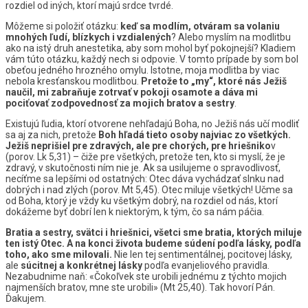
rozdiel od iných, ktorí majú srdce tvrdé.
Môžeme si položiť otázku:
keď sa modlím, otváram sa volaniu
mnohých ľudí, blízkych i vzdialených
? Alebo myslím na modlitbu
ako na istý druh anestetika, aby som mohol byť pokojnejší? Kladiem
vám túto otázku, každý nech si odpovie. V tomto prípade by som bol
obeťou jedného hrozného omylu. Istotne, moja modlitba by viac
nebola kresťanskou modlitbou.
Pretože to „my“, ktoré nás Ježiš
naučil, mi zabraňuje zotrvať v pokoji osamote a dáva mi
pociťovať zodpovednosť za mojich bratov a sestry
.
Existujú ľudia, ktorí otvorene nehľadajú Boha, no Ježiš nás učí modliť
sa aj za nich, pretože
Boh hľadá tieto osoby najviac zo všetkých.
Ježiš neprišiel pre zdravých, ale pre chorých, pre hriešniko
v
(porov. Lk 5,31) – čiže pre všetkých, pretože ten, kto si myslí, že je
zdravý, v skutočnosti ním nie je. Ak sa usilujeme o spravodlivosť,
necíťme sa lepšími od ostatných: Otec dáva vychádzať slnku nad
dobrých i nad zlých (porov. Mt 5,45). Otec miluje všetkých! Učme sa
od Boha, ktorý je vždy ku všetkým dobrý, na rozdiel od nás, ktorí
dokážeme byť dobrí len k niektorým, k tým, čo sa nám páčia.
Bratia a sestry, svätci i hriešnici, všetci sme bratia, ktorých miluje
ten istý Otec. A na konci života budeme súdení podľa lásky, podľa
toho, ako sme milovali.
Nie len tej sentimentálnej, pocitovej lásky,
ale
súcitnej a konkrétnej lásky
podľa evanjeliového pravidla.
Nezabudnime naň: «Čokoľvek ste urobili jednému z týchto mojich
najmenších bratov, mne ste urobili» (Mt 25,40). Tak hovorí Pán.
Ďakujem.