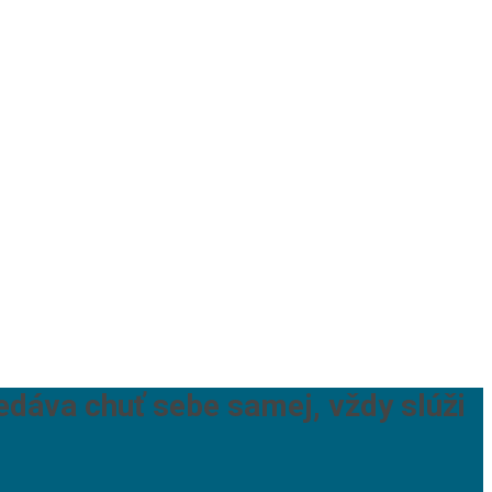
edáva chuť sebe samej, vždy slúži