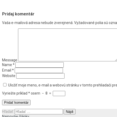
Pridaj komentár
Vaša e-mailová adresa nebude zverejnená.
Vyžadované polia sú ozn
Message
Name
*
Email
*
Website
Uložiť moje meno, e-mail a webovú stránku v tomto prehliadači p
Vyriešte príklad
*
osem
−
8
=
Hľadať:
Najnovšie články