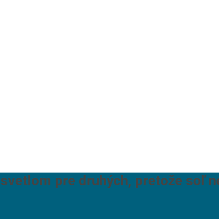
 svetlom pre druhých, pretože soľ n