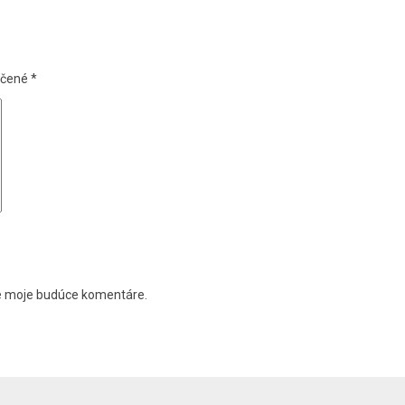
ačené
*
re moje budúce komentáre.