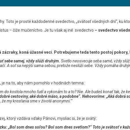
uhy. Toto je prosté každodenné svedectvo, „svätosť všedných dní“, ku kto
istus – čiže mučeníctvo. Je tu však aj iné svedectvo
– svedectvo všedný
zázraky, koná úžasné veci. Potrebujeme teda tento postoj pokory, kt
huť sebe samej
,
vždy slúži druhým.
Svetlo neosvecuje seba samé, vždy slúži 
o stačí. A soľ sa nepýši sama sebou, pretože neslúži sebe. Vždy pomáha d
í, je na to, aby nám pomohlo v hodinách temna:
em do kostola mnoho ľudí a vykonám to a to? Nie. Ale budeš konať tak, že keď
 dobré cestoviny, aké dobré mäso, a podobne“. Nehovoríme: „Aká dobrá s
 že my kresťania sme v životě anonymní.“
j, ktorý vzdáva vďaky Pánovi, mysliac si, že je svätý:
ázku: „Bol som dnes soľou? Bol som dnes svetlom?“ Toto je svätosť v ka