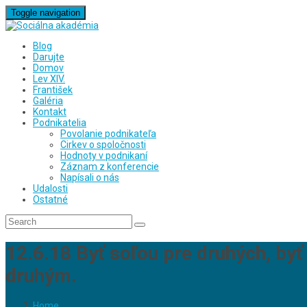
Toggle navigation
Blog
Darujte
Domov
Lev XIV.
František
Galéria
Kontakt
Podnikatelia
Povolanie podnikateľa
Cirkev o spoločnosti
Hodnoty v podnikaní
Záznam z konferencie
Napísali o nás
Udalosti
Ostatné
12.6.18 Byť soľou pre druhých, byť
druhým.
Home