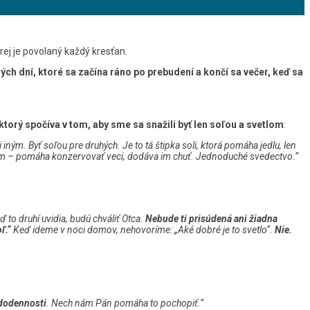
rej je povolaný každý kresťan.
ch dní, ktoré sa začína ráno po prebudení a končí sa večer, keď sa
orý spočíva v tom, aby sme sa snažili byť len soľou a svetlom
:
iným. Byť soľou pre druhých. Je to tá štipka soli, ktorá pomáha jedlu, len
ruhým – pomáha konzervovať veci, dodáva im chuť. Jednoduché svedectvo.“
 to druhí uvidia, budú chváliť Otca.
Nebude ti prisúdená ani žiadna
oľ.“
Keď ideme v noci domov, nehovoríme: „Aké dobré je to svetlo“.
Nie.
ždodennosti
. Nech nám Pán pomáha to pochopiť.“