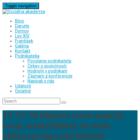
Toggle navigation
Blog
Darujte
Domov
Lev XIV.
František
Galéria
Kontakt
Podnikatelia
Povolanie podnikateľa
Cirkev o spoločnosti
Hodnoty v podnikaní
Záznam z konferencie
Napísali o nás
Udalosti
Ostatné
12.12.18 Nejsem jsem snad já
tvoje matka?Maria se měla
sbližovat lépe než kdokoli