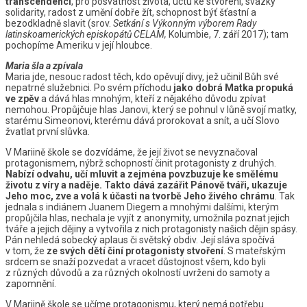
transcendenci
, pro posvátnost života, úctu ke stvoření, svazky
solidarity, radost z umění dobře žít, schopnost býť šťastní a
bezodkladně slavit (srov.
Setkání s Výkonným výborem Rady
latinskoamerických episkopátů CELAM,
Kolumbie, 7. září 2017); tam
pochopíme Ameriku v její hloubce.
Maria šla a zpívala
Maria jde, nesouc radost těch, kdo opěvují divy, jež učinil Bůh své
nepatrné služebnici. Po svém příchodu
jako dobrá Matka propuká
ve zpěv
a dává hlas mnohým, kteří z nějakého důvodu zpívat
nemohou. Propůjčuje hlas Janovi, který se pohnul v lůně svojí matky,
starému Simeonovi, kterému dává prorokovat a snít, a učí Slovo
žvatlat první slůvka.
V Mariině škole se dozvídáme, že její život se nevyznačoval
protagonismem, nýbrž schopností činit protagonisty z druhých.
Nabízí odvahu, učí mluvit a zejména povzbuzuje ke smělému
životu z víry a naděje.
Takto dává zazářit Pánově tváři, ukazuje
Jeho moc, zve a volá k účasti na tvorbě Jeho živého chrámu
. Tak
jednala s indiánem Juanem Diegem a mnohými dalšími, kterým
propůjčila hlas, nechala je vyjít z anonymity, umožnila poznat jejich
tváře a jejich dějiny a vytvořila z nich protagonisty našich dějin spásy.
Pán nehledá sobecký aplaus či světský obdiv. Její sláva spočívá
v tom, že
ze svých dětí činí protagonisty stvoření
. S mateřským
srdcem se snaží pozvedat a vracet důstojnost všem, kdo byli
z různých důvodů a za různých okolností uvrženi do samoty a
zapomnění.
V Mariině škole se učíme protagonismu, který nemá potřebu