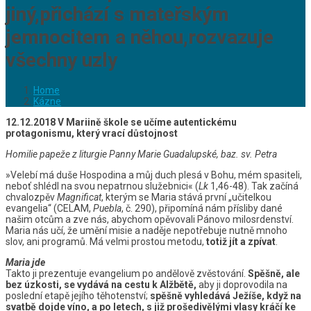
jiný,přichází s mateřským
jemnocitem a něhou,rozvazuje
všechny uzly
Home
Kázne
12.12.2018 V Mariině škole se učíme autentickému
protagonismu, který vrací důstojnost
Homilie papeže z liturgie Panny Marie Guadalupské, baz. sv. Petra
»Velebí má duše Hospodina a můj duch plesá v Bohu, mém spasiteli,
neboť shlédl na svou nepatrnou služebnici« (
Lk
1,46-48). Tak začíná
chvalozpěv
Magnificat
, kterým se Maria stává první „učitelkou
evangelia“ (CELAM,
Puebla
, č. 290), připomíná nám přísliby dané
našim otcům a zve nás, abychom opěvovali Pánovo milosrdenství.
Maria nás učí, že umění misie a naděje nepotřebuje nutně mnoho
slov, ani programů. Má velmi prostou metodu,
totiž jít a zpívat
.
Maria jde
Takto ji prezentuje evangelium po andělově zvěstování.
Spěšně, ale
bez úzkosti, se vydává na cestu k Alžbětě,
aby ji doprovodila na
poslední etapě jejího těhotenství;
spěšně vyhledává Ježíše, když na
svatbě dojde víno, a po letech, s již prošedivělými vlasy kráčí ke