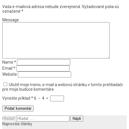
Vaša e-mailová adresa nebude zverejnená.
Vyžadované polia sú
označené
*
Message
Name
*
Email
*
Website
Uložiť moje meno, e-mail a webovú stránku v tomto prehliadači
pre moje budúce komentáre.
Vyriešte príklad
*
6
−
4
=
Hľadať:
Najnovšie články