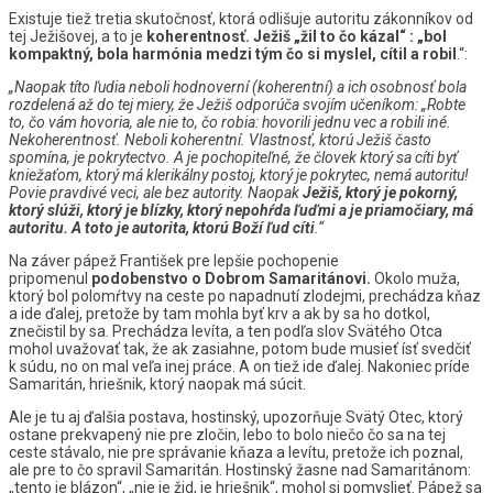
Existuje tiež tretia skutočnosť, ktorá odlišuje autoritu zákonníkov od
tej Ježišovej, a to je
koherentnosť.
Ježiš „žil to čo kázal“ : „bol
kompaktný, bola harmónia medzi tým čo si myslel, cítil a robil
.“:
„Naopak títo ľudia neboli hodnoverní (koherentní) a ich osobnosť bola
rozdelená až do tej miery, že Ježiš odporúča svojím učeníkom: „Robte
to, čo vám hovoria, ale nie to, čo robia: hovorili jednu vec a robili iné.
Nekoherentnosť. Neboli koherentní. Vlastnosť, ktorú Ježiš často
spomína, je pokrytectvo. A je pochopiteľné, že človek ktorý sa cíti byť
kniežaťom, ktorý má klerikálny postoj, ktorý je pokrytec, nemá autoritu!
Povie pravdivé veci, ale bez autority. Naopak
Ježiš, ktorý je pokorný,
ktorý slúži, ktorý je blízky, ktorý nepohŕda ľuďmi a je priamočiary, má
autoritu. A toto je autorita, ktorú Boží ľud cíti
.“
Na záver pápež František pre lepšie pochopenie
pripomenul
podobenstvo o Dobrom Samaritánovi.
Okolo muža,
ktorý bol polomŕtvy na ceste po napadnutí zlodejmi, prechádza kňaz
a ide ďalej, pretože by tam mohla byť krv a ak by sa ho dotkol,
znečistil by sa. Prechádza levíta, a ten podľa slov Svätého Otca
mohol uvažovať tak, že ak zasiahne, potom bude musieť ísť svedčiť
k súdu, no on mal veľa inej práce. A on tiež ide ďalej. Nakoniec príde
Samaritán, hriešnik, ktorý naopak má súcit.
Ale je tu aj ďalšia postava, hostinský, upozorňuje Svätý Otec, ktorý
ostane prekvapený nie pre zločin, lebo to bolo niečo čo sa na tej
ceste stávalo, nie pre správanie kňaza a levítu, pretože ich poznal,
ale pre to čo spravil Samaritán. Hostinský žasne nad Samaritánom:
„tento je blázon“, „nie je žid, je hriešnik“, mohol si pomyslieť. Pápež sa