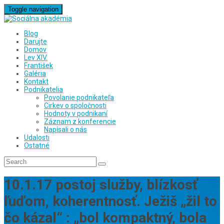
Toggle navigation
Blog
Darujte
Domov
Lev XIV.
František
Galéria
Kontakt
Podnikatelia
Povolanie podnikateľa
Cirkev o spoločnosti
Hodnoty v podnikaní
Záznam z konferencie
Napísali o nás
Udalosti
Ostatné
10.1.17 postoj služby, blízkosť
ľuďom, koherentnosť. Ježiš „žil to
čo kázal“ : „bol kompaktný, bola