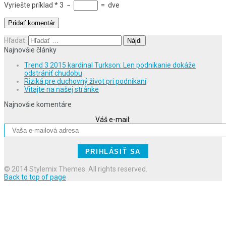
Vyriešte príklad
*
3
−
=
dve
Hľadať:
Najnovšie články
Trend 3 2015 kardinal Turkson: Len podnikanie dokáže
odstrániť chudobu
Riziká pre duchovný život pri podnikaní
Vitajte na našej stránke
Najnovšie komentáre
Váš e-mail:
© 2014 Stylemix Themes. All rights reserved.
Back to top of page