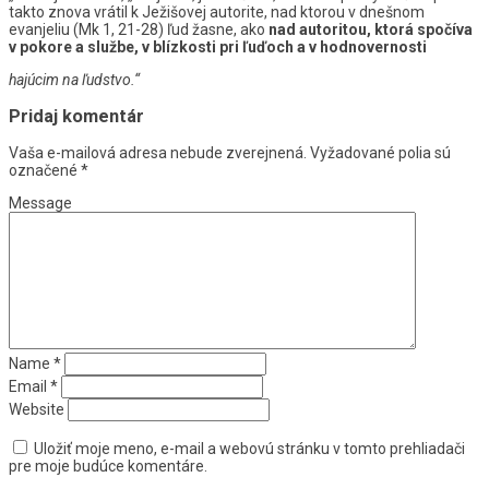
takto znova vrátil k Ježišovej autorite, nad ktorou v dnešnom
evanjeliu (Mk 1, 21-28) ľud žasne, ako
nad autoritou, ktorá spočíva
v pokore a službe, v blízkosti pri ľuďoch a v hodnovernosti
hajúcim na ľudstvo.“
Pridaj komentár
Vaša e-mailová adresa nebude zverejnená.
Vyžadované polia sú
označené
*
Message
Name
*
Email
*
Website
Uložiť moje meno, e-mail a webovú stránku v tomto prehliadači
pre moje budúce komentáre.