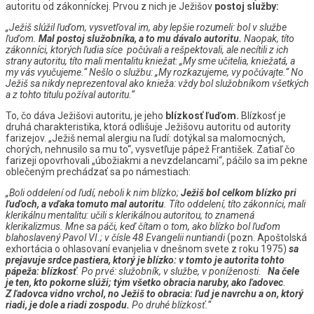
autoritu od zákonníckej. Prvou z nich je Ježišov
postoj služby:
„Ježiš slúžil ľuďom, vysvetľoval im, aby lepšie rozumeli: bol v službe
ľuďom.
Mal postoj služobníka, a to mu dávalo autoritu.
Naopak, títo
zákonníci, ktorých ľudia síce počúvali a rešpektovali, ale necítili z ich
strany autoritu, títo mali mentalitu kniežat: „My sme učitelia, kniežatá, a
my vás vyučujeme.“ Nešlo o službu: „My rozkazujeme, vy počúvajte.“ No
Ježiš sa nikdy neprezentoval ako knieža: vždy bol služobníkom všetkých
a z tohto titulu požíval autoritu.“
To, čo dáva Ježišovi autoritu, je jeho
blízkosť ľuďom.
Blízkosť je
druhá charakteristika, ktorá odlišuje Ježišovu autoritu od autority
farizejov. „Ježiš nemal alergiu na ľudí: dotýkal sa malomocných,
chorých, nehnusilo sa mu to“, vysvetľuje pápež František. Zatiaľ čo
farizeji opovrhovali „úbožiakmi a nevzdelancami“, páčilo sa im pekne
oblečeným prechádzať sa po námestiach:
„Boli oddelení od ľudí, neboli k nim blízko;
Ježiš bol celkom blízko pri
ľuďoch, a vďaka tomuto mal autoritu
. Títo oddelení, títo zákonníci, mali
klerikálnu mentalitu: učili s klerikálnou autoritou, to znamená
klerikalizmus. Mne sa páči, keď čítam o tom, ako blízko bol ľuďom
blahoslavený Pavol VI.; v čísle 48 Evangelii nuntiandi
(pozn. Apoštolská
exhortácia o ohlasovaní evanjelia v dnešnom svete z roku 1975)
sa
prejavuje srdce pastiera, ktorý je blízko: v tomto je autorita tohto
pápeža: blízkosť
. Po prvé: služobník, v službe, v poníženosti.
Na čele
je ten, kto pokorne slúži; tým všetko obracia naruby, ako ľadovec
.
Z ľadovca vidno vrchol, no Ježiš to obracia: ľud je navrchu a on, ktorý
riadi, je dole a riadi zospodu.
Po druhé blízkosť.“