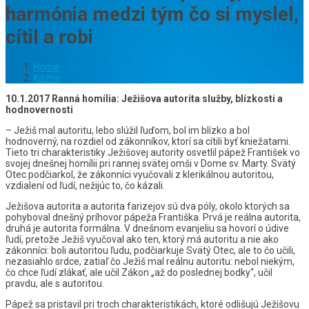
harmónia medzi tým čo si myslel,
cítil a robi
Home
Kázne
10.1.2017 Ranná homília: Ježišova autorita služby, blízkosti a
hodnovernosti
– Ježiš mal autoritu, lebo slúžil ľuďom, bol im blízko a bol
hodnoverný, na rozdiel od zákonníkov, ktorí sa cítili byť kniežatami.
Tieto tri charakteristiky Ježišovej autority osvetlil pápež František vo
svojej dnešnej homílii pri rannej svätej omši v Dome sv. Marty. Svätý
Otec podčiarkol, že zákonníci vyučovali z klerikálnou autoritou,
vzdialení od ľudí, nežijúc to, čo kázali.
Ježišova autorita a autorita farizejov sú dva póly, okolo ktorých sa
pohyboval dnešný príhovor pápeža Františka. Prvá je reálna autorita,
druhá je autorita formálna. V dnešnom evanjeliu sa hovorí o údive
ľudí, pretože Ježiš vyučoval ako ten, ktorý má autoritu a nie ako
zákonníci: boli autoritou ľudu, podčiarkuje Svätý Otec, ale to čo učili,
nezasiahlo srdce, zatiaľ čo Ježiš mal reálnu autoritu: nebol niekým,
čo chce ľudí zlákať, ale učil Zákon „až do poslednej bodky“, učil
pravdu, ale s autoritou.
Pápež sa pristavil pri troch charakteristikách, ktoré odlišujú Ježišovu