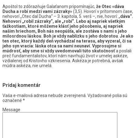
Apoštol to zdôrazňuje Galaťanom pripomínajúc,
že Otec «dáva
Ducha a robí medzi vami zázraky»
(3,5). Hovorí v prítomnom čase,
nehovorí „Otec dal Ducha“ – 3. kapitola, 5. verš –, nie, hovorí: „
dáva“.
Nehovorí „robil zázraky“, ale „robí“.
Lebo aj napriek všetkým
ťažkostiam, ktoré môžeme klásť jeho pôsobeniu, aj napriek
našim hriechom, Boh nás neopúšťa, ale zostáva s nami s jeho
milosrdnou láskou. Boh je vždy nablízku s jeho dobrotou
.
Je ako
ten otec, ktorý každý deň vychádzal na terasu, aby vyzeral, či sa
jeho syn vracia: láska otca sa nami neunaví. Vyprosujme si
múdrosť, aby sme si vždy uvedomovali túto skutočnosť
a poslali
preč fundamentalistov, ktorí nám navrhujú život v umelej askéze,
vzdialenej od Kristovho vzkriesenia. Askéza je potrebná, avšak
múdra askéza, nie umelá.
Pridaj komentár
Vaša e-mailová adresa nebude zverejnená.
Vyžadované polia sú
označené
*
Message