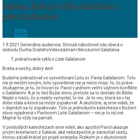
láskou.Boh je vždy nablízku s
jeho dobrotou
Home
Kázne
1.9.2021 Generálna audiencia: Strnulá nábožnosť nás oberá o
slobodu Ducha SvätéhoVideozáznam Nerozumní Galaťania
pokračovanie cyklu o Liste Galaťanom
Bratia a sestry, dobrý deň!
Budeme pokračovať vo vysvetľovaní Listu sv. Pavla Galaťanom. Toto
nie je niečím novým, toto vysvetlenie nie je niečo moje: to, čo práve
študujeme, je to, čo hovorí sv. Pavol v jednom veľmi vážnom konflikte
s Galaťanmi. A je to tiež Božie slovo, pretože sa to dostalo do Biblie.
Nejde o niečo, čo si niekto vymyslel, to nie. Je to vec, ktorá sa v tej
dobe stala a ktorá sa môže zopakovať. A skutočne, aj sme videli, že
v dejinách sa to zopakovalo. Toto je jednoducho katechéza o Božom
slove vyjadrená v Pavlovom Liste Galaťanom – nie je to nič iné.
Majme to vždy na pamäti.
V predošlých katechézach sme videli, ako apoštol Pavol ukazuje
prvým kresťanom z Galácie, aké nebezpečné je zanechať cestu,
ktorou začali kráčať po prijatí evanjelia. Rizikom je v skutočnosti