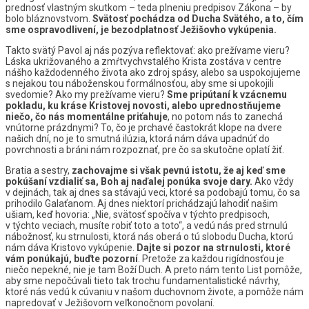
prednosť vlastným skutkom – teda plneniu predpisov Zákona – by
bolo bláznovstvom.
Svätosť pochádza od Ducha Svätého, a to, čím
sme ospravodlivení, je bezodplatnosť Ježišovho vykúpenia.
Takto svätý Pavol aj nás pozýva reflektovať: ako prežívame vieru?
Láska ukrižovaného a zmŕtvychvstalého Krista zostáva v centre
nášho každodenného života ako zdroj spásy, alebo sa uspokojujeme
s nejakou tou náboženskou formálnosťou, aby sme si upokojili
svedomie? Ako my prežívame vieru?
Sme pripútaní k vzácnemu
pokladu, ku kráse Kristovej novosti, alebo uprednostňujeme
niečo, čo nás momentálne priťahuje
, no potom nás to zanechá
vnútorne prázdnymi? To, čo je prchavé častokrát klope na dvere
našich dní, no je to smutná ilúzia, ktorá nám dáva upadnúť do
povrchnosti a bráni nám rozpoznať, pre čo sa skutočne oplatí žiť.
Bratia a sestry,
zachovajme si však pevnú istotu, že aj keď sme
pokúšaní vzdialiť sa, Boh aj naďalej ponúka svoje dary.
Ako vždy
v dejinách, tak aj dnes sa stávajú veci, ktoré sa podobajú tomu, čo sa
prihodilo Galaťanom. Aj dnes niektorí prichádzajú lahodiť našim
ušiam, keď hovoria: „Nie, svätosť spočíva v týchto predpisoch,
v týchto veciach, musíte robiť toto a toto“, a vedú nás pred strnulú
nábožnosť, ku strnulosti, ktorá nás oberá o tú slobodu Ducha, ktorú
nám dáva Kristovo vykúpenie.
Dajte si pozor na strnulosti, ktoré
vám ponúkajú, buďte pozorní
. Pretože za každou rigídnosťou je
niečo nepekné, nie je tam Boží Duch. A preto nám tento List pomôže,
aby sme nepočúvali tieto tak trochu fundamentalistické návrhy,
ktoré nás vedú k cúvaniu v našom duchovnom živote, a pomôže nám
napredovať v Ježišovom veľkonočnom povolaní.