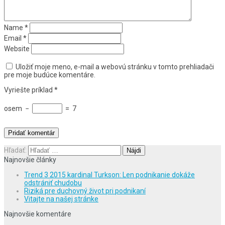
Name
*
Email
*
Website
Uložiť moje meno, e-mail a webovú stránku v tomto prehliadači
pre moje budúce komentáre.
Vyriešte príklad
*
osem
−
=
7
Hľadať:
Najnovšie články
Trend 3 2015 kardinal Turkson: Len podnikanie dokáže
odstrániť chudobu
Riziká pre duchovný život pri podnikaní
Vitajte na našej stránke
Najnovšie komentáre