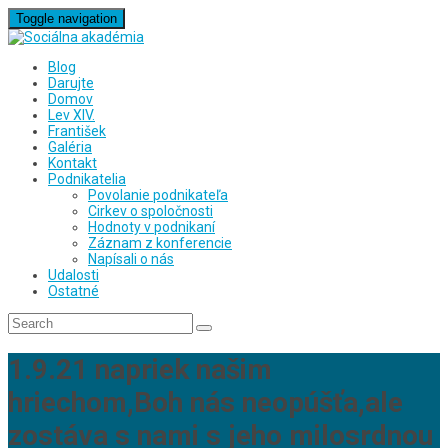
Toggle navigation
Blog
Darujte
Domov
Lev XIV.
František
Galéria
Kontakt
Podnikatelia
Povolanie podnikateľa
Cirkev o spoločnosti
Hodnoty v podnikaní
Záznam z konferencie
Napísali o nás
Udalosti
Ostatné
1.9.21 napriek našim
hriechom,Boh nás neopúšťa,ale
zostáva s nami s jeho milosrdnou