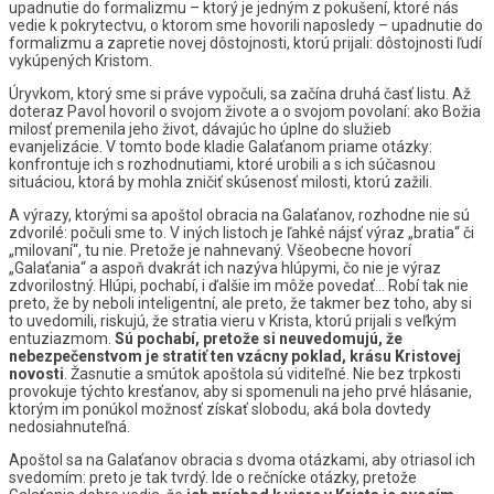
upadnutie do formalizmu – ktorý je jedným z pokušení, ktoré nás
vedie k pokrytectvu, o ktorom sme hovorili naposledy – upadnutie do
formalizmu a zapretie novej dôstojnosti, ktorú prijali: dôstojnosti ľudí
vykúpených Kristom.
Úryvkom, ktorý sme si práve vypočuli, sa začína druhá časť listu. Až
doteraz Pavol hovoril o svojom živote a o svojom povolaní: ako Božia
milosť premenila jeho život, dávajúc ho úplne do služieb
evanjelizácie. V tomto bode kladie Galaťanom priame otázky:
konfrontuje ich s rozhodnutiami, ktoré urobili a s ich súčasnou
situáciou, ktorá by mohla zničiť skúsenosť milosti, ktorú zažili.
A výrazy, ktorými sa apoštol obracia na Galaťanov, rozhodne nie sú
zdvorilé: počuli sme to. V iných listoch je ľahké nájsť výraz „bratia“ či
„milovaní“, tu nie. Pretože je nahnevaný. Všeobecne hovorí
„Galaťania“ a aspoň dvakrát ich nazýva hlúpymi, čo nie je výraz
zdvorilostný. Hlúpi, pochabí, i ďalšie im môže povedať… Robí tak nie
preto, že by neboli inteligentní, ale preto, že takmer bez toho, aby si
to uvedomili, riskujú, že stratia vieru v Krista, ktorú prijali s veľkým
entuziazmom.
Sú pochabí, pretože si neuvedomujú, že
nebezpečenstvom je stratiť ten vzácny poklad, krásu Kristovej
novosti
. Žasnutie a smútok apoštola sú viditeľné. Nie bez trpkosti
provokuje týchto kresťanov, aby si spomenuli na jeho prvé hlásanie,
ktorým im ponúkol možnosť získať slobodu, aká bola dovtedy
nedosiahnuteľná.
Apoštol sa na Galaťanov obracia s dvoma otázkami, aby otriasol ich
svedomím: preto je tak tvrdý. Ide o rečnícke otázky, pretože