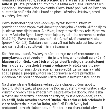
Galaťania dobre vedia, že
ich príchod k viere v Krista je ovocím
milosti prijatej prostredníctvom hlásania evanjelia.
Privádza ich
k počiatku kresťanského povolania. Slovo, ktoré počúvali od Pavla sa
sústredilo na Božiu lásku, ktorá sa plne ukázala v Ježišovej smrti
a zmŕtvychvstaní.
Pavol nemohol nájsť presvedčivejší výraz, než ten, ktorý im
pravdepodobne zopakoval viackrát počas jeho kázania: «Už nežijem
ja, ale vo mne žije Kristus. Ale život, ktorý teraz žijem v tele, žijem vo
viere v Božieho Syna, ktorý ma miluje a vydal seba samého za mňa»
(Gal 2,20). Pavol nechcel poznať nič iné, než ukrižovaného Krista
(porov. 1 Kor 2,2). Galaťania si musia všímať túto udalosť bez toho,
aby sa nechali rozptyľovať inými hlásaniami.
Stručne povedané, Pavlovým zámerom je
uviesť kresťanov do
pomykova, aby si uvedomili, čo je tu v hre, a nenechali sa okúzliť
hlasom vábničiek, ktoré ich chcú priviesť k religiozite založenej
len na dôslednom dodržiavaní predpisov.
Pretože oni, títo noví
kazatelia, ktorí prišli do Galácie, ich presvedčili, že sa musia vrátiť
späť a prijať aj predpisy, ktoré sa dodržiavali a ktoré privádzali
k dokonalosti pred príchodom Krista, ktorý je nezištnosťou spásy.
Na druhej strane Galaťania veľmi dobre chápali, o čom apoštol
hovoril. Istotne zakúsili pôsobenie Ducha Svätého v komunitách: ako
v iných cirkvách, tak aj medzi nimi sa prejavovala dobročinná láska
a rôzne iné charizmy. Zahnaní do úzkych, musia odpovedať, že
to,
čo zažili, bolo ovocím novosti Ducha. Na začiatku ich príchodu k
viere bola teda iniciatíva Boha, nie ľudí
. Duch Svätý bol
protagonistom ich skúsenosti; dať ho teraz na druhú koľaj, aby dali