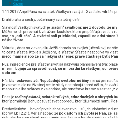
Kázne
1.11.2017 Anjel Pána na sviatok Všetkých svätých: Svätí ako vitráže pr
Drahí bratia a sestry, požehnaný sviatočný deň!
Slávnosť Všetkých svätých je „
naším“ sviatkom: nie z dôvodu, že my 
Môžeme ich prirovnať k vitrážam kostolov, ktoré prepúšťajú svetlo v roz
svojho „odtieňa“. Ale všetci boli priehľadní, zápasili na odstránen
nášho života.
Vskutku, dnes sa v evanjeliu Ježiš obracia na svojich [učeníkov], na vš
to cesta šťastia. Kto je s Ježišom, je šťastný. Šťastie nespočíva vo vla
niečo máme alebo že sa niekým staneme; pravé šťastie je byť s Pán
Nuž, ingrediencie pre šťastný život sa nazývajú blahoslavenstvá:
blaže
mierni, bojujú za spravodlivosť, sú milosrdní ku všetkým, uchovávaj
dobrom
.
Hľa,
blahoslavenstvá. Nepožadujú svetoborné činy
, nie sú pre nadľu
je vo svete, ale na životnej ceste nikdy nestrácajú spred očí to, čo
načrt
mapou: nie iba svätcov z kalendára, ale množstva bratov a sestier „z ve
Dnes je
rodinný
sviatok,
sviatok toľkých jednoduchých a skrytých ľu
ktorí pomáhajú Bohu posúvať svet dopredu, ktorí žijú medzi nami. Po
Predovšetkým – hovorí prvé blahoslavenstvo – sú „chudobnými v duch
(porov. Lk 12,21). Veria naopak, že
pokladom ich života je Pán, že lá
úctu ako by sme chceli; pripomeňme si, že nie v tomto spočíva naša bl