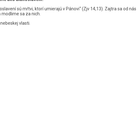
slavení sú mŕtvi, ktorí umierajú v Pánovi“ (Zjv 14,13). Zajtra sa od nás
 modlime sa za nich.
nebeskej vlasti.