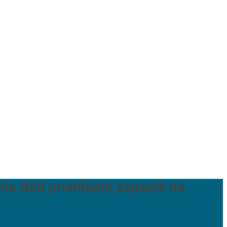
ňa.Boli priehľadní,zápasili na