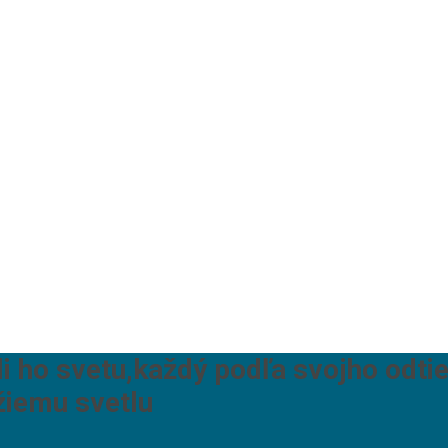
li ho svetu,každý podľa svojho odtie
žiemu svetlu