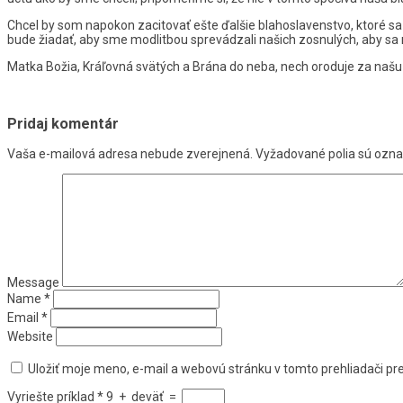
Chcel by som napokon zacitovať ešte ďalšie blahoslavenstvo, ktoré sa ne
bude žiadať, aby sme modlitbou sprevádzali našich zosnulých, aby sa
Matka Božia, Kráľovná svätých a Brána do neba, nech oroduje za našu ces
Pridaj komentár
Vaša e-mailová adresa nebude zverejnená.
Vyžadované polia sú ozn
Message
Name
*
Email
*
Website
Uložiť moje meno, e-mail a webovú stránku v tomto prehliadači p
Vyriešte príklad
*
9
+
deväť
=