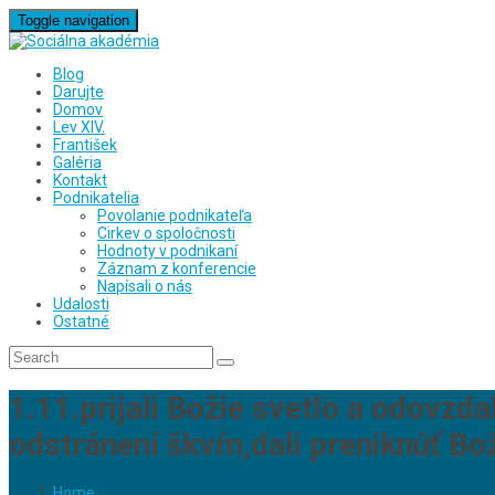
Toggle navigation
Blog
Darujte
Domov
Lev XIV.
František
Galéria
Kontakt
Podnikatelia
Povolanie podnikateľa
Cirkev o spoločnosti
Hodnoty v podnikaní
Záznam z konferencie
Napísali o nás
Udalosti
Ostatné
1.11.prijali Božie svetlo a odovzda
odstránení škvŕn,dali preniknúť Bo
Home