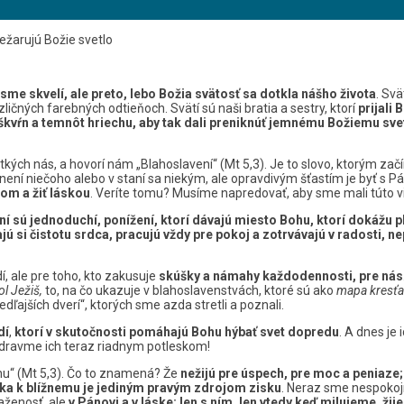
ežarujú Božie svetlo
sme skvelí, ale preto, lebo Božia svätosť sa dotkla nášho života
. Sv
ličných farebných odtieňoch. Svätí sú naši bratia a sestry, ktorí
prijali
í škvŕn a temnôt hriechu, aby tak dali preniknúť jemnému Božiemu sve
etkých nás, a hovorí nám „Blahoslavení“ (Mt 5,3). Je to slovo, ktorým zač
stnení niečoho alebo v staní sa niekým, ale opravdivým šťastím je byť s Pán
om a žiť láskou
. Veríte tomu? Musíme napredovať, aby sme mali túto v
ní sú jednoduchí, ponížení, ktorí dávajú miesto Bohu, ktorí dokážu 
ú si čistotu srdca, pracujú vždy pre pokoj a zotrvávajú v radosti, n
dí, ale pre toho, kto zakusuje
skúšky a námahy každodennosti, pre nás
ol Ježiš,
to, na čo ukazuje v blahoslavenstvách, ktoré sú ako
mapa kresťa
dľajších dverí“, ktorých sme azda stretli a poznali.
dí
,
ktorí v skutočnosti pomáhajú Bohu hýbať svet dopredu
. A dnes je
zdravme ich teraz riadnym potleskom!
u“ (Mt 5,3). Čo to znamená? Že
nežijú pre úspech, pre moc a peniaze;
ska k blížnemu je jediným pravým zdrojom zisku
. Neraz sme nespokoj
aženosť, ale
v Pánovi a v láske: len s ním, len vtedy keď milujeme, ži