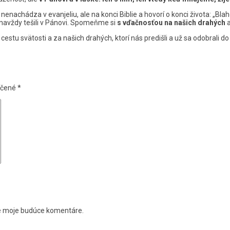
nachádza v evanjeliu, ale na konci Biblie a hovorí o konci života: „Blaho
 navždy tešili v Pánovi. Spomeňme si
s vďačnosťou na našich drahých
a
tu svätosti a za našich drahých, ktorí nás predišli a už sa odobrali do 
ačené
*
re moje budúce komentáre.