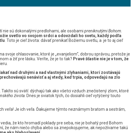
ätí nie sú dokonalými predlohami, ale osobami
preniknutými Bohom
.
 Božie svetlo vo svojom srdci a odovzdali ho svetu, každý podľa
tlu
. Toto je cieľ života: dávať prenikať Božiemu svetlu, a je to aj cieľ
ína svoje ohlasovanie, ktoré je „evanjeliom“, dobrou správou, pretože je
om a žiť pre lásku. Veríte, že je to tak?
Pravé šťastie nie je v tom, že
ieru.
plakať nad druhými a nad vlastnými zlyhaniami, ktorí zostávajú
eprechovávajú nenávisť a aj vtedy, keď trpia, odpovedajú na zlo
. Takíto sú svätí: dýchajú tak ako všetci vzduch znečistený zlom, ktoré
nského života
. Dnes je sviatok tých, čo dosiahli cieľ vytýčený touto
 ich veľa! Je ich veľa. Ďakujeme týmto neznámym bratom a sestrám,
vedia, že kto hromadí poklady pre seba, nie je bohatý pred Bohom
ní, že nám niečo chýba alebo sa znepokojujeme, ak nepožívame takú
jeme ako blahoslavení.