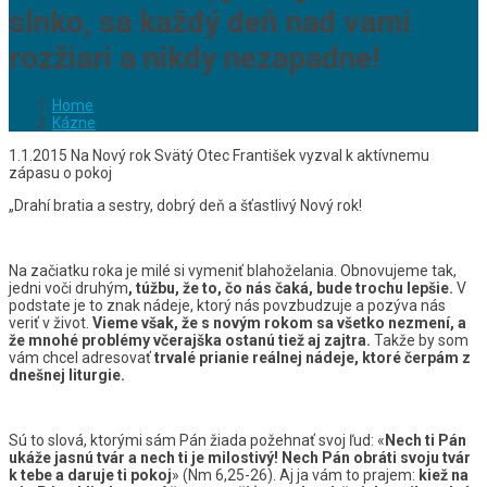
slnko, sa každý deň nad vami
rozžiari a nikdy nezapadne!
Home
Kázne
1.1.2015 Na Nový rok Svätý Otec František vyzval k aktívnemu
zápasu o pokoj
„Drahí bratia a sestry, dobrý deň a šťastlivý Nový rok!
Na začiatku roka je milé si vymeniť blahoželania. Obnovujeme tak,
jedni voči druhým
, túžbu, že to, čo nás čaká, bude trochu lepšie.
V
podstate je to znak nádeje, ktorý nás povzbudzuje a pozýva nás
veriť v život.
Vieme však, že s novým rokom sa všetko nezmení, a
že mnohé problémy včerajška ostanú tiež aj zajtra.
Takže by som
vám chcel adresovať
trvalé prianie reálnej nádeje, ktoré čerpám z
dnešnej liturgie.
Sú to slová, ktorými sám Pán žiada požehnať svoj ľud: «
Nech ti Pán
ukáže jasnú tvár a nech ti je milostivý! Nech Pán obráti svoju tvár
k tebe a daruje ti pokoj
» (Nm 6,25-26). Aj ja vám to prajem:
kiež na