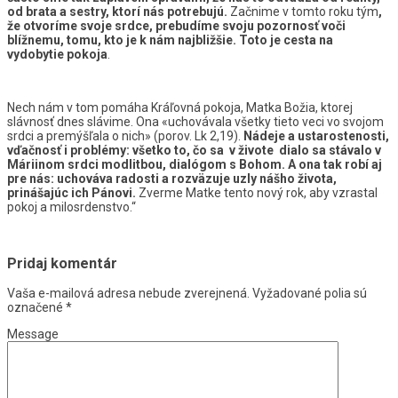
od brata a sestry, ktorí nás potrebujú.
Začnime v tomto roku tým
,
že otvoríme svoje srdce, prebudíme svoju pozornosť voči
blížnemu, tomu, kto je k nám najbližšie. Toto je cesta na
vydobytie pokoja
.
Nech nám v tom pomáha Kráľovná pokoja, Matka Božia, ktorej
slávnosť dnes slávime. Ona «uchovávala všetky tieto veci vo svojom
srdci a premýšľala o nich» (porov. Lk 2,19).
Nádeje a ustarostenosti,
vďačnosť i problémy: všetko to, čo sa v živote dialo sa stávalo v
Máriinom srdci modlitbou, dialógom s Bohom. A ona tak robí aj
pre nás: uchováva radosti a rozväzuje uzly nášho života,
prinášajúc ich Pánovi.
Zverme Matke tento nový rok, aby vzrastal
pokoj a milosrdenstvo.“
Pridaj komentár
Vaša e-mailová adresa nebude zverejnená.
Vyžadované polia sú
označené
*
Message