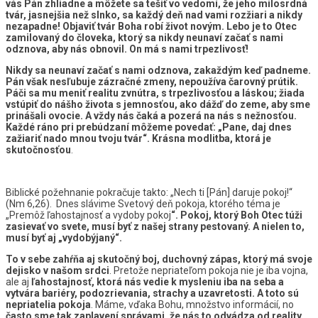
vás Pán zhliadne a môžete sa tešiť vo vedomí, že jeho milosrdná
tvár, jasnejšia než slnko, sa každý deň nad vami rozžiari a nikdy
nezapadne! Objaviť tvár Boha robí život novým. Lebo je to Otec
zamilovaný do človeka, ktorý sa nikdy neunaví začať s nami
odznova, aby nás obnovil. On má s nami trpezlivosť!
Nikdy sa neunaví začať s nami odznova, zakaždým keď padneme.
Pán však nesľubuje zázračné zmeny, nepoužíva čarovný prútik.
Páči sa mu meniť realitu zvnútra, s trpezlivosťou a láskou; žiada
vstúpiť do nášho života s jemnosťou, ako dážď do zeme, aby sme
prinášali ovocie.
A vždy nás čaká a pozerá na nás s nežnosťou.
Každé ráno pri prebúdzaní môžeme povedať: „Pane, daj dnes
zažiariť nado mnou tvoju tvár“. Krásna modlitba, ktorá je
skutočnosťou
.
Biblické požehnanie pokračuje takto: „Nech ti [Pán] daruje pokoj!“
(Nm 6,26). Dnes slávime Svetový deň pokoja, ktorého téma je
„Premôž ľahostajnosť a vydoby pokoj
“. Pokoj, ktorý Boh Otec túži
zasievať vo svete, musí byť z našej strany pestovaný.
A nielen to,
musí byť aj „vydobýjaný“.
To v sebe zahŕňa aj skutočný boj, duchovný zápas, ktorý má svoje
dejisko v našom srdci
. Pretože nepriateľom pokoja nie je iba vojna,
ale aj
ľahostajnosť, ktorá nás vedie k mysleniu iba na seba a
vytvára bariéry, podozrievania, strachy a uzavretosti. A toto sú
nepriatelia pokoja
. Máme, vďaka Bohu, množstvo informácií, no
často sme tak zaplavení správami, že nás to odvádza od reality,