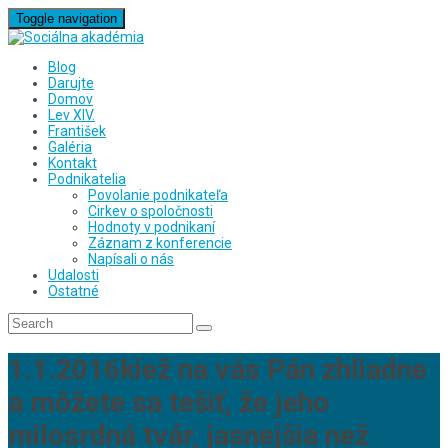
Toggle navigation
Blog
Darujte
Domov
Lev XIV.
František
Galéria
Kontakt
Podnikatelia
Povolanie podnikateľa
Cirkev o spoločnosti
Hodnoty v podnikaní
Záznam z konferencie
Napísali o nás
Udalosti
Ostatné
1.1.2016kiež na vás Pán zhliadne
a môžete sa tešiť, že jeho
milosrdná tvár, jasnejšia než