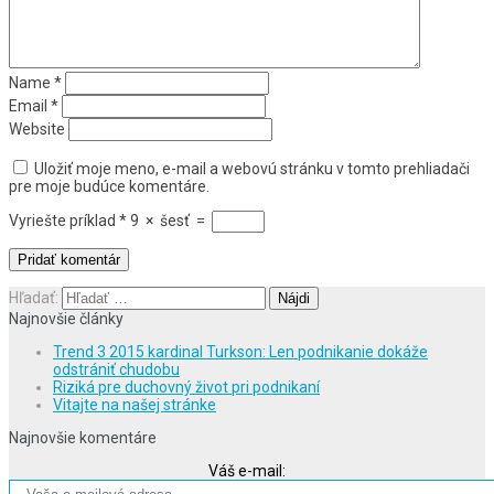
Name
*
Email
*
Website
Uložiť moje meno, e-mail a webovú stránku v tomto prehliadači
pre moje budúce komentáre.
Vyriešte príklad
*
9
×
šesť
=
Hľadať:
Najnovšie články
Trend 3 2015 kardinal Turkson: Len podnikanie dokáže
odstrániť chudobu
Riziká pre duchovný život pri podnikaní
Vitajte na našej stránke
Najnovšie komentáre
Váš e-mail: