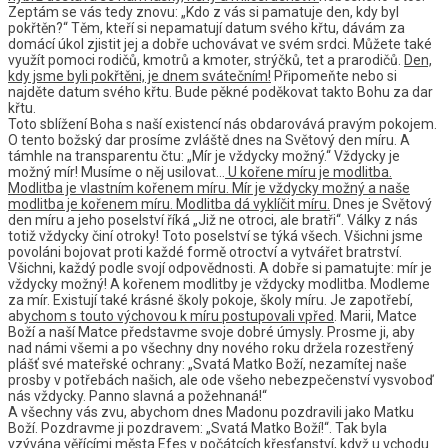
Zeptám se vás tedy znovu: „Kdo z vás si pamatuje den, kdy byl
pokřtěn?“ Těm, kteří si nepamatují datum svého křtu, dávám za
domácí úkol zjistit jej a dobře uchovávat ve svém srdci. Můžete také
využít pomoci rodičů, kmotrů a kmoter, strýčků, tet a prarodičů.
Den,
kdy jsme byli pokřtěni, je dnem svátečním!
Připomeňte nebo si
najděte datum svého křtu. Bude pěkné poděkovat takto Bohu za dar
křtu.
Toto sblížení Boha s naší existencí nás obdarovává pravým pokojem.
O tento božský dar prosíme zvláště dnes na Světový den míru. A
támhle na transparentu čtu: „Mír je vždycky možný.“ Vždycky je
možný mír! Musíme o něj usilovat…
U kořene míru je modlitba.
Modlitba je vlastním kořenem míru. Mír je vždycky možný a naše
modlitba je kořenem míru. Modlitba dá vyklíčit míru.
Dnes je Světový
den míru a jeho poselství říká „Již ne otroci, ale bratři“. Války z nás
totiž vždycky činí otroky! Toto poselství se týká všech. Všichni jsme
povoláni bojovat proti každé formě otroctví a vytvářet bratrství.
Všichni, každý podle svojí odpovědnosti. A dobře si pamatujte: mír je
vždycky možný! A kořenem modlitby je vždycky modlitba. Modleme
za mír. Existují také krásné školy pokoje, školy míru. Je zapotřebí,
ab
ychom s touto výchovou k míru postupovali vpřed
. Marii, Matce
Boží a naší Matce představme svoje dobré úmysly. Prosme ji, aby
nad námi všemi a po všechny dny nového roku držela rozestřený
plášť své mateřské ochrany: „Svatá Matko Boží, nezamítej naše
prosby v potřebách našich, ale ode všeho nebezpečenství vysvoboď
nás vždycky. Panno slavná a požehnaná!“
A všechny vás zvu, abychom dnes Madonu pozdravili jako Matku
Boží. Pozdravme ji pozdravem: „Svatá Matko Boží!“. Tak byla
vzývána věřícími města Efes v počátcích křesťanství, když u vchodu