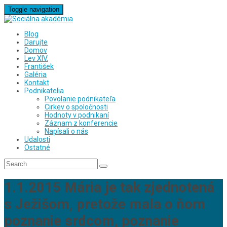
Toggle navigation
Blog
Darujte
Domov
Lev XIV.
František
Galéria
Kontakt
Podnikatelia
Povolanie podnikateľa
Cirkev o spoločnosti
Hodnoty v podnikaní
Záznam z konferencie
Napísali o nás
Udalosti
Ostatné
1.1.2015 Mária je tak zjednotená
s Ježišom, pretože mala o ňom
poznanie srdcom, poznanie