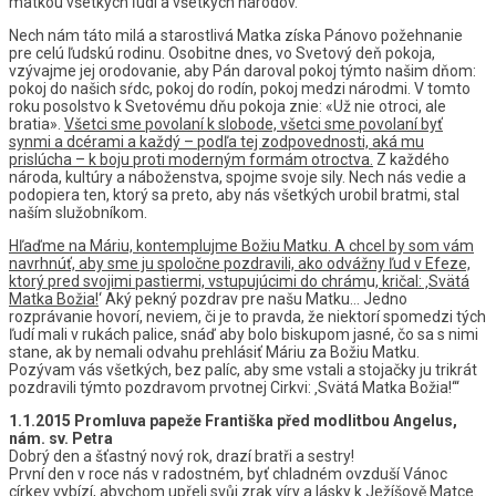
matkou všetkých ľudí a všetkých národov.
Nech nám táto milá a starostlivá Matka získa Pánovo požehnanie
pre celú ľudskú rodinu. Osobitne dnes, vo Svetový deň pokoja,
vzývajme jej orodovanie, aby Pán daroval pokoj týmto našim dňom:
pokoj do našich sŕdc, pokoj do rodín, pokoj medzi národmi. V tomto
roku posolstvo k Svetovému dňu pokoja znie: «Už nie otroci, ale
bratia».
Všetci sme povolaní k slobode, všetci sme povolaní byť
synmi a dcérami a každý – podľa tej zodpovednosti, aká mu
prislúcha – k boju proti moderným formám otroctva.
Z každého
národa, kultúry a náboženstva, spojme svoje sily. Nech nás vedie a
podopiera ten, ktorý sa preto, aby nás všetkých urobil bratmi, stal
naším služobníkom.
Hľaďme na Máriu, kontemplujme Božiu Matku. A chcel by som vám
navrhnúť, aby sme ju spoločne pozdravili, ako odvážny ľud v Efeze,
ktorý pred svojimi pastiermi, vstupujúcimi do chrám
u,
kričal: ‚Svätá
Matka Božia!
‘ Aký pekný pozdrav pre našu Matku… Jedno
rozprávanie hovorí, neviem, či je to pravda, že niektorí spomedzi tých
ľudí mali v rukách palice, snáď aby bolo biskupom jasné, čo sa s nimi
stane, ak by nemali odvahu prehlásiť Máriu za Božiu Matku.
Pozývam vás všetkých, bez palíc, aby sme vstali a stojačky ju trikrát
pozdravili týmto pozdravom prvotnej Cirkvi: ‚Svätá Matka Božia!‘“
1.1.2015 Promluva papeže Františka před modlitbou Angelus,
nám. sv. Petra
Dobrý den a šťastný nový rok, drazí bratři a sestry!
První den v roce nás v radostném, byť chladném ovzduší Vánoc
církev vybízí, abychom upřeli svůj zrak víry a lásky k Ježíšově Matce.