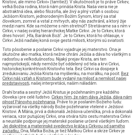
Kristovi, ale mimo Cirkvi» (tamtiež). V skutočnosti je to práve Cirkev,
veľká Božia rodina, ktorá nám prináša Krista. Naša viera nie je
abstraktná idea, alebo filozofia, ale živý a plný vzťah s osobou:
Ježišom Kristom, jednorodeným Božím Synom, ktorý sa stal
človekom, zomrel a vstal z mŕtvych, aby nás zachránil, a ktorý žije
medzi nami. Kde sa môžeme s ním stretnúť? Stretávame sa s ním v
Cirkvi, v našej svätej hierarchickej Matke Cirkvi. Je to Cirkev, ktorá
dnes hovorí: ‚Hľa, Baránok Boží‘. Je to Cirkev, ktorá ho ohlasuje, v
Cirkvi Ježiš naďalej koná svoje gestá milosti, ktorými sú sviatosti.
Toto pôsobenie a poslanie Cirkvi vyjadruje jej materstvo. Ona je
skutočne ako matka, ktorá nežne chráni Ježiša a dáva ho všetkým s
radosťou a veľkodušnosťou. Nijaký prejav Krista, ani ten
najmystickejší, nikdy nemôže byť oddelený od tela a krvi Cirkvi,
historickej konkrétnosti Kristovho tela. Bez Cirkvi sa dospeje k
zredukovaniu Ježiša Krista na myšlienku, na morálku, na pocit.
Bez
Cirkvi náš vzťah s Kristom bude vydaný na milosť a nemilosť našej
predstavivosti,
našej interpretácii, našim náladám.
Drahí bratia a sestry! Ježiš Kristus je požehnaním pre každého
človeka i pre celé ľudstvo.
Cirkev tým, že nám dáva Ježiša, dáva nám
plnosť Pánovho požehnania
. Práve to je poslaním Božieho ľudu:
vyžarovať na všetky národy Božie požehnanie vtelené v Ježišovi
Kristovi. A Mária, prvá a dokonalá Ježišova učeníčka, prvá a dokonalá
veriaca, vzor putujúcej Cirkvi, ona otvára túto cestu materstva Cirkvi
a neustále podporuje jej materské poslanie určené všetkým ľuďom.
Jej diskrétne a materinské svedectvo kráča s Cirkvou od samého
začiatku.
Ona, Matka Božia, je tiež Matkou Cirkvi a skrze Cirkev je