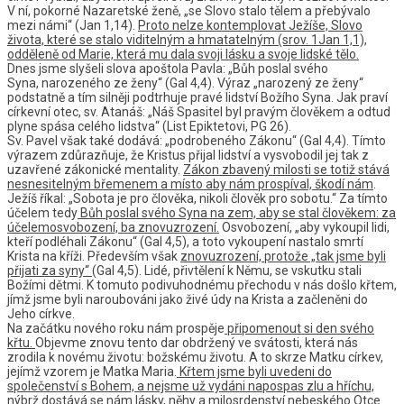
V ní, pokorné Nazaretské ženě, „se Slovo stalo tělem a přebývalo
mezi námi“ (Jan 1,14).
Proto nelze kontemplovat Ježíše, Slovo
života, které se stalo viditelným a hmatatelným (srov. 1Jan 1,1),
odděleně od Marie, která mu dala svoji lásku a svoje lidské tělo.
Dnes jsme slyšeli slova apoštola Pavla: „Bůh poslal svého
Syna, narozeného ze ženy“ (Gal 4,4). Výraz „narozený ze ženy“
podstatně a tím silněji podtrhuje pravé lidství Božího Syna. Jak praví
církevní otec, sv. Atanáš: „Náš Spasitel byl pravým člověkem a odtud
plyne spása celého lidstva“ (List Epiktetovi, PG 26).
Sv. Pavel však také dodává: „podrobeného Zákonu“ (Gal 4,4). Tímto
výrazem zdůrazňuje, že Kristus přijal lidství a vysvobodil jej tak z
uzavřené zákonické mentality.
Zákon zbavený milosti se totiž stává
nesnesitelným břemenem a místo aby nám prospíval, škodí nám
.
Ježíš říkal: „Sobota je pro člověka, nikoli člověk pro sobotu.“ Za tímto
účelem tedy
Bůh poslal svého Syna na zem, aby se stal člověkem: za
účelemosvobození, ba znovuzrození.
Osvobození, „aby vykoupil lidi,
kteří podléhali Zákonu“ (Gal 4,5), a toto vykoupení nastalo smrtí
Krista na kříži. Především však
znovuzrození, protože „tak jsme byli
přijati za syny“
(Gal 4,5). Lidé, přivtělení k Němu, se vskutku stali
Božími dětmi. K tomuto podivuhodnému přechodu v nás došlo křtem,
jímž jsme byli naroubováni jako živé údy na Krista a začleněni do
Jeho církve.
Na začátku nového roku nám prospěje
připomenout si den svého
křtu.
Objevme znovu tento dar obdržený ve svátosti, která nás
zrodila k novému životu: božskému životu. A to skrze Matku církev,
jejímž vzorem je Matka Maria.
Křtem jsme byli uvedeni do
společenství s Bohem, a nejsme už vydáni napospas zlu a hříchu,
nýbrž dostává se nám lásky, něhy a milosrdenství
nebeského Otce.