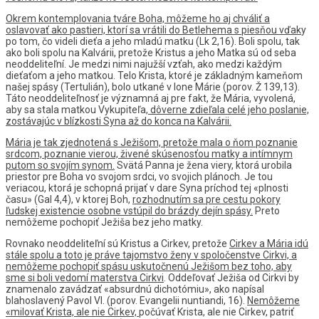
Okrem kontemplovania tváre Boha, môžeme ho aj chváliť a
oslavovať ako pastieri, ktorí sa vrátili do Betlehema s piesňou vďak
y
po tom, čo videli dieťa a jeho mladú matku (Lk 2,16). Boli spolu, tak
ako boli spolu na Kalvárii, pretože Kristus a jeho Matka sú od seba
neoddeliteľní. Je medzi nimi najužší vzťah, ako medzi každým
dieťaťom a jeho matkou. Telo Krista, ktoré je základným kameňom
našej spásy (Tertulián), bolo utkané v lone Márie (porov. Ž 139,13).
Táto neoddeliteľnosť je významná aj pre fakt, že Mária, vyvolená,
aby sa stala matkou Vykupiteľa
, dôverne zdieľala celé jeho poslanie,
zostávajúc v blízkosti Syna až do konca na Kalvárii.
Mária je tak zjednotená s Ježišom, pretože mala o ňom poznanie
srdcom, poznanie vierou, živené skúsenosťou matky a intímnym
putom so svojím synom.
Svätá Panna je žena viery, ktorá urobila
priestor pre Boha vo svojom srdci, vo svojich plánoch. Je tou
veriacou, ktorá je schopná prijať v dare Syna príchod tej «plnosti
času» (Gal 4,4), v ktorej Boh,
rozhodnutím sa pre cestu pokory
ľudskej existencie osobne vstúpil do brázdy dejín spásy.
Preto
nemôžeme pochopiť Ježiša bez jeho matky.
Rovnako neoddeliteľní sú Kristus a Cirkev, pretože
Cirkev a Mária idú
stále spolu a toto je práve tajomstvo ženy v spoločenstve Cirkvi, a
nemôžeme pochopiť spásu uskutočnenú Ježišom bez toho, aby
sme si boli vedomí materstva Cirkvi
. Oddeľovať Ježiša od Cirkvi by
znamenalo zavádzať «absurdnú dichotómiu», ako napísal
blahoslavený Pavol VI. (porov. Evangelii nuntiandi, 16).
Nemôžeme
«milovať Krista, ale nie Cirkev,
počúvať Krista, ale nie Cirkev, patriť