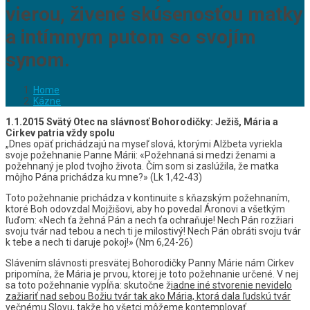
vierou, živené skúsenosťou matky
a intímnym putom so svojím
synom.
Home
Kázne
1.1.2015 Svätý Otec na slávnosť Bohorodičky: Ježiš, Mária a
Cirkev patria vždy spolu
„Dnes opäť prichádzajú na myseľ slová, ktorými Alžbeta vyriekla
svoje požehnanie Panne Márii: «Požehnaná si medzi ženami a
požehnaný je plod tvojho života. Čím som si zaslúžila, že matka
môjho Pána prichádza ku mne?» (Lk 1,42-43)
Toto požehnanie prichádza v kontinuite s kňazským požehnaním,
ktoré Boh odovzdal Mojžišovi, aby ho povedal Áronovi a všetkým
ľuďom: «Nech ťa žehná Pán a nech ťa ochraňuje! Nech Pán rozžiari
svoju tvár nad tebou a nech ti je milostivý! Nech Pán obráti svoju tvár
k tebe a nech ti daruje pokoj!» (Nm 6,24-26)
Slávením slávnosti presvätej Bohorodičky Panny Márie nám Cirkev
pripomína, že Mária je prvou, ktorej je toto požehnanie určené. V nej
sa toto požehnanie vypĺňa: skutočne ž
iadne iné stvorenie nevidelo
zažiariť nad sebou Božiu tvár tak ako Mária, ktorá dala ľudskú tvár
večnému Slovu, takže ho všetci môžeme kontemplovať.