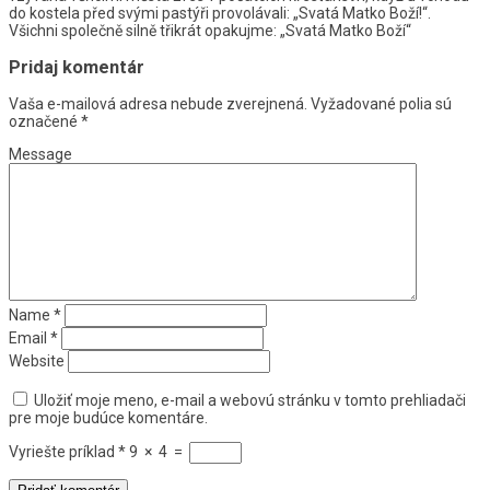
do kostela před svými pastýři provolávali: „Svatá Matko Boží!“.
Všichni společně silně třikrát opakujme: „Svatá Matko Boží“
Pridaj komentár
Vaša e-mailová adresa nebude zverejnená.
Vyžadované polia sú
označené
*
Message
Name
*
Email
*
Website
Uložiť moje meno, e-mail a webovú stránku v tomto prehliadači
pre moje budúce komentáre.
Vyriešte príklad
*
9
×
4
=