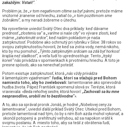
zakaždým: Vstaň!
“.
Problém je, že
„v tom
negatívnom cítime sa byť pánmi
, pretože máme
vnútorné zranenie od hriechu, zatiaľ čo
„v tom pozitívnom sme
žobrákmi“,
a my neradi žobreme o útechu.
Na vysvetlenie uviedol Svätý Otec dva príklady: keď dávame
prednosť
„zlosteniu sa“
a
„varíme si naše city“
vo vývare zlosti, keď
máme
„zahorknuté srdce“
, keď naším pokladom je naša
zatrpknutosť. Podobne ako ochrnutý pri rybníku v Siloe: 38 rokov so
svojou zatrpknutosťou hovoril, že keď sa zvíria vody, nemá nikoho,
kto by mu pomohol.
„Týmto zatrpknutým srdciam sa zdá byť horkosť
krajšia než sladkosť“,
a veľa ľudí to uprednostňuje. Tento
„trpký
koreň“
nás privádza v spomienkach k prvotnému hriechu. A toto je
presne spôsob, ako sa nenechať potešiť.
Potom existuje zatrpknutosť, ktorá
„nás vždy privádza
k lamentujúcim vyjadreniam“
:
ľudia, ktorí sa sťažujú pred Bohom
namiesto toho, aby ho zvelebovali:
lamentovanie ako sprievodná
hudba života. Pápež František spomenul slová sv. Terézie, ktorá
vravievala:
«Beda rehoľnej sestre, ktorá hovorí: „
Zachovali sa ku mne
nespravodlivo, urobili mi to bezdôvodne“
».
A to, ako sa správal prorok Jonáš, je hodné
„Nobelovej ceny za
lamentovanie“
, uviedol ďalší príklad Svätý Otec: Utiekol pred Bohom,
pretože lamentoval nad tým, čo by s ním Boh azda mohol vykonať, a
skončil potopený a prehltnutý veľrybou, až sa napokon vrátil k
svojmu poslaniu. A miesto toho, aby sa tešil z obrátenia ľudí,