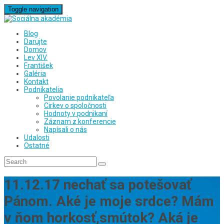
Toggle navigation
Blog
Darujte
Domov
Lev XIV.
František
Galéria
Kontakt
Podnikatelia
Povolanie podnikateľa
Cirkev o spoločnosti
Hodnoty v podnikaní
Záznam z konferencie
Napísali o nás
Udalosti
Ostatné
11.12.17 nechať sa potešovať
Pánom. Aké je moje srdce? Mám
v ňom horkosť,smútok? Aká je