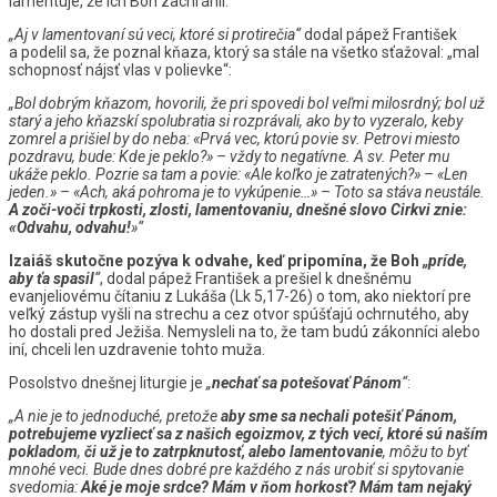
lamentuje, že ich Boh zachránil.
„Aj v lamentovaní sú veci, ktoré si protirečia“
dodal pápež František
a podelil sa, že poznal kňaza, ktorý sa stále na všetko sťažoval: „mal
schopnosť nájsť vlas v polievke“:
„Bol dobrým kňazom, hovorili, že pri spovedi bol veľmi milosrdný
;
bol už
starý a jeho kňazskí spolubratia si rozprávali, ako by to vyzeralo, keby
zomrel a prišiel by do neba: «Prvá vec, ktorú povie sv. Petrovi miesto
pozdravu, bude: Kde je peklo?» – vždy to negatívne. A sv. Peter mu
ukáže peklo. Pozrie sa tam a povie: «Ale koľko je zatratených?» – «Len
jeden.» – «Ach, aká pohroma je to vykúpenie…» – Toto sa stáva neustále.
A zoči-voči trpkosti, zlosti, lamentovaniu, dnešné slovo Cirkvi znie:
«Odvahu, odvahu!
»“
Izaiáš skutočne pozýva k odvahe, keď pripomína, že Boh
„príde,
aby ťa spasil
“
, dodal pápež František a prešiel k dnešnému
evanjeliovému čítaniu z Lukáša (Lk 5,17-26) o tom, ako niektorí pre
veľký zástup vyšli na strechu a cez otvor spúšťajú ochrnutého, aby
ho dostali pred Ježiša. Nemysleli na to, že tam budú zákonníci alebo
iní, chceli len uzdravenie tohto muža.
Posolstvo dnešnej liturgie je
„
nechať sa potešovať Pánom
“
:
„A nie je to jednoduché, pretože
aby sme sa nechali potešiť Pánom,
potrebujeme vyzliecť sa z našich egoizmov, z tých vecí, ktoré sú naším
pokladom
,
či už je to zatrpknutosť, alebo lamentovanie
, môžu to byť
mnohé veci. Bude dnes dobré pre každého z nás urobiť si spytovanie
svedomia:
Aké je moje srdce? Mám v ňom horkosť? Mám tam nejaký