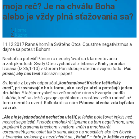
moja reč? Je na chválu Boha
alebo je vždy plná sťažovania sa?
Home
Kázne
11.12.2017 Ranná homília Svätého Otca: Opusťme negativizmus a
dajme sa potešiť Bohom
Nechať sa potešiť Pánom a neuchyľovať sa k lamentovaniu
a zatrpknutosti. Svätý Otec vychádzal z čítania z Knihy proroka
Izaiáša (Iz 35,1-10) v ktorom Pán sľubuje útechu svojmu ľudu.
Pán
prišiel, aby nás tešil
zdôraznil pápež.
Sv. Ignác z Loyoly odporúčal
„
kontemplovať Kristov tešiteľský
úrad“,
prirovnávajúc ho k tomu, ako keď priatelia potešujú jeden
druhého
. Stačí pomyslieť na veľkonočné ráno v Evanjeliu podľa
Lukáša, keď sa Ježiš zjavuje apoštolom a nastáva veľká radosť, až
tomu nemôžu uveriť: Koľkokrát sa nám
Pánova útecha zdá byť ako
zázrak
..
„
Ale nie je jednoduché nechať sa utešiť
, je ľahšie potešovať iných, než
nechať sa potešiť. Pretože mnohokrát lipnime na tom negatívnom, sme
pripútaní k zraneniu hriechom v našom vnútri a mnohokrát
uprednostňujeme ostať takto sami, alebo na nosidlách, ako ten človek
z Evanjelia, izolovaný, a nezdvihnúť sa. ,
Vstaň!‘ – toto je Ježišova výzva,