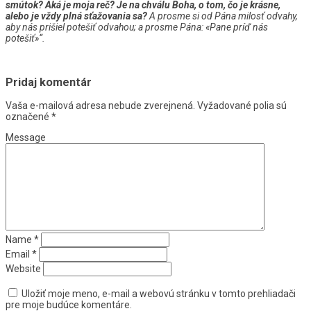
smútok? Aká je moja reč? Je na chválu Boha, o tom, čo je krásne,
alebo je vždy plná sťažovania sa?
A prosme si od Pána milosť odvahy,
aby nás prišiel potešiť odvahou
;
a prosme Pána: «Pane príď nás
potešiť»“.
Pridaj komentár
Vaša e-mailová adresa nebude zverejnená.
Vyžadované polia sú
označené
*
Message
Name
*
Email
*
Website
Uložiť moje meno, e-mail a webovú stránku v tomto prehliadači
pre moje budúce komentáre.