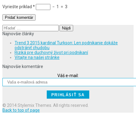
Vyriešte príklad
*
−
1
=
3
Hľadať:
Najnovšie články
Trend 3 2015 kardinal Turkson: Len podnikanie dokáže
odstrániť chudobu
Riziká pre duchovný život pri podnikaní
Vitajte na našej stránke
Najnovšie komentáre
Váš e-mail:
© 2014 Stylemix Themes. All rights reserved.
Back to top of page